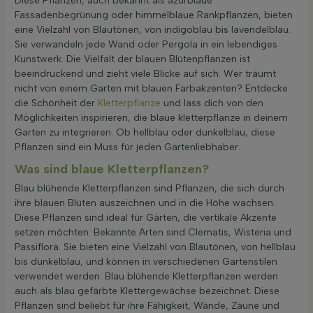
Diese Pflanzen, auch bekannt als azurblaue
Fassadenbegrünung oder himmelblaue Rankpflanzen, bieten
eine Vielzahl von Blautönen, von indigoblau bis lavendelblau.
Sie verwandeln jede Wand oder Pergola in ein lebendiges
Kunstwerk. Die Vielfalt der blauen Blütenpflanzen ist
beeindruckend und zieht viele Blicke auf sich. Wer träumt
nicht von einem Garten mit blauen Farbakzenten? Entdecke
die Schönheit der
Kletterpflanze
und lass dich von den
Möglichkeiten inspirieren, die blaue kletterpflanze in deinem
Garten zu integrieren. Ob hellblau oder dunkelblau, diese
Pflanzen sind ein Muss für jeden Gartenliebhaber.
Was sind blaue Kletterpflanzen?
Blau blühende Kletterpflanzen sind Pflanzen, die sich durch
ihre blauen Blüten auszeichnen und in die Höhe wachsen.
Diese Pflanzen sind ideal für Gärten, die vertikale Akzente
setzen möchten. Bekannte Arten sind Clematis, Wisteria und
Passiflora. Sie bieten eine Vielzahl von Blautönen, von hellblau
bis dunkelblau, und können in verschiedenen Gartenstilen
verwendet werden. Blau blühende Kletterpflanzen werden
auch als blau gefärbte Klettergewächse bezeichnet. Diese
Pflanzen sind beliebt für ihre Fähigkeit, Wände, Zäune und