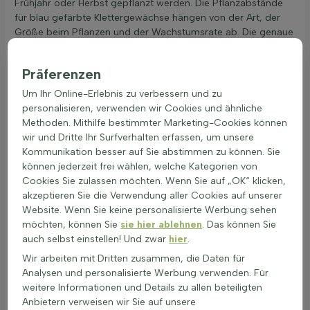
Frühjahr oder Herbst gepflanzt werden. Die Pflanzabstände
für blau gefärbte Klettergewächse hängen von der Art, der
Größe beim Pflanzen und der Wachstumsrate ab. Die genaue
Anzahl der Pflanzen pro Meter oder Quadratmeter ist auf der
Heijnen-Produktseite zu finden. Eine gute Bodenbearbeitung
Präferenzen
ist wichtig für das Wachstum von blaue Blütenpflanzen. Der
Boden sollte gut durchlüftet und nährstoffreich sein. Bei der
Um Ihr Online-Erlebnis zu verbessern und zu
Pflanzung von blaue Kletterpflanze ist es wichtig, das
personalisieren, verwenden wir Cookies und ähnliche
Pflanzloch ausreichend groß zu graben und die Wurzeln gut
Methoden. Mithilfe bestimmter Marketing-Cookies können
zu verteilen. Nach dem Pflanzen benötigen die Pflanzen
wir und Dritte Ihr Surfverhalten erfassen, um unsere
regelmäßige Wassergaben, besonders in den ersten Wochen.
Kommunikation besser auf Sie abstimmen zu können. Sie
Ein Garten mit blauen Farbakzenten kann durch die Wahl von
können jederzeit frei wählen, welche Kategorien von
Pflanzen in verschiedenen Blautönen wie indigoblau,
Cookies Sie zulassen möchten. Wenn Sie auf „OK“ klicken,
kobaltblau oder lavendelblau bereichert werden.
akzeptieren Sie die Verwendung aller Cookies auf unserer
Website. Wenn Sie keine personalisierte Werbung sehen
Pflege für kräftige Farbtöne bei blau
möchten, können Sie
sie hier ablehnen
. Das können Sie
blühenden Kletterpflanzen
auch selbst einstellen! Und zwar
hier
.
Blau blühende Kletterpflanzen sind eine wunderbare
Wir arbeiten mit Dritten zusammen, die Daten für
Ergänzung für jeden Garten. Die Pflege dieser Pflanzen ist
Analysen und personalisierte Werbung verwenden. Für
entscheidend für ihre Gesundheit und Blütenpracht.
weitere Informationen und Details zu allen beteiligten
Regelmäßiges Gießen ist wichtig, besonders in
Anbietern verweisen wir Sie auf unsere
trockenen Perioden. Der Boden sollte feucht, aber nicht