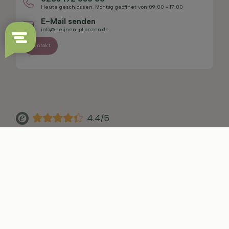
Heute geschlossen. Montag geöffnet von 09:00 - 17:00
E-Mail senden
info@heijnen-pflanzen.de
Kontakt
4.4/5
Sitemap
Haftungsausschluss
Datenschutzerklärung
AGB
Impressum
Cookie-Einstellungen