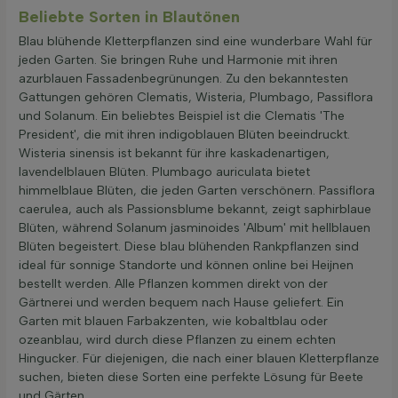
Beliebte Sorten in Blautönen
Blau blühende Kletterpflanzen sind eine wunderbare Wahl für
jeden Garten. Sie bringen Ruhe und Harmonie mit ihren
azurblauen Fassadenbegrünungen. Zu den bekanntesten
Gattungen gehören Clematis, Wisteria, Plumbago, Passiflora
und Solanum. Ein beliebtes Beispiel ist die Clematis 'The
President', die mit ihren indigoblauen Blüten beeindruckt.
Wisteria sinensis ist bekannt für ihre kaskadenartigen,
lavendelblauen Blüten. Plumbago auriculata bietet
himmelblaue Blüten, die jeden Garten verschönern. Passiflora
caerulea, auch als Passionsblume bekannt, zeigt saphirblaue
Blüten, während Solanum jasminoides 'Album' mit hellblauen
Blüten begeistert. Diese blau blühenden Rankpflanzen sind
ideal für sonnige Standorte und können online bei Heijnen
bestellt werden. Alle Pflanzen kommen direkt von der
Gärtnerei und werden bequem nach Hause geliefert. Ein
Garten mit blauen Farbakzenten, wie kobaltblau oder
ozeanblau, wird durch diese Pflanzen zu einem echten
Hingucker. Für diejenigen, die nach einer blauen Kletterpflanze
suchen, bieten diese Sorten eine perfekte Lösung für Beete
und Gärten.