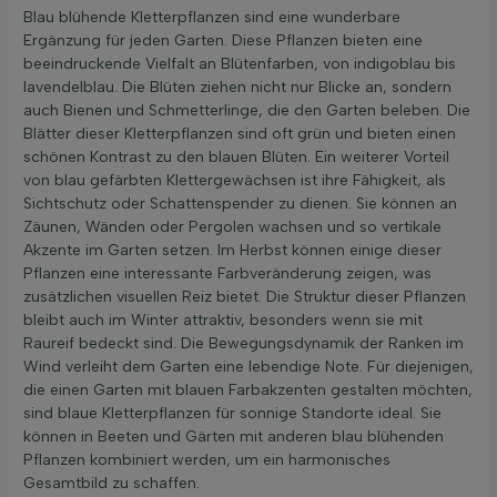
Blau blühende Kletterpflanzen sind eine wunderbare
Ergänzung für jeden Garten. Diese Pflanzen bieten eine
beeindruckende Vielfalt an Blütenfarben, von indigoblau bis
lavendelblau. Die Blüten ziehen nicht nur Blicke an, sondern
auch Bienen und Schmetterlinge, die den Garten beleben. Die
Blätter dieser Kletterpflanzen sind oft grün und bieten einen
schönen Kontrast zu den blauen Blüten. Ein weiterer Vorteil
von blau gefärbten Klettergewächsen ist ihre Fähigkeit, als
Sichtschutz oder Schattenspender zu dienen. Sie können an
Zäunen, Wänden oder Pergolen wachsen und so vertikale
Akzente im Garten setzen. Im Herbst können einige dieser
Pflanzen eine interessante Farbveränderung zeigen, was
zusätzlichen visuellen Reiz bietet. Die Struktur dieser Pflanzen
bleibt auch im Winter attraktiv, besonders wenn sie mit
Raureif bedeckt sind. Die Bewegungsdynamik der Ranken im
Wind verleiht dem Garten eine lebendige Note. Für diejenigen,
die einen Garten mit blauen Farbakzenten gestalten möchten,
sind blaue Kletterpflanzen für sonnige Standorte ideal. Sie
können in Beeten und Gärten mit anderen blau blühenden
Pflanzen kombiniert werden, um ein harmonisches
Gesamtbild zu schaffen.