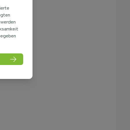
ierte
igten
 werden
rksamkeit
gegeben