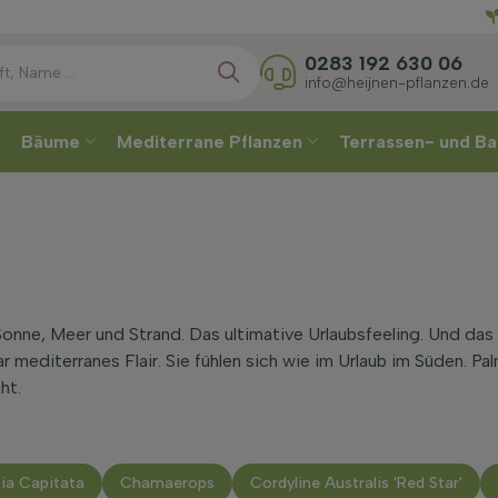
Direkt
0283 192 630 06
info@heijnen-pflanzen.de
Bäume
Mediterrane Pflanzen
Terrassen- und Ba
ne, Meer und Strand. Das ultimative Urlaubsfeeling. Und das be
 mediterranes Flair. Sie fühlen sich wie im Urlaub im Süden. Pal
ht.
ia Capitata
Chamaerops
Cordyline Australis 'Red Star'