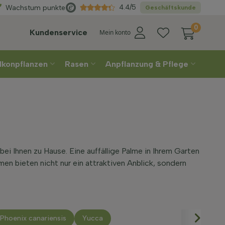
Wählen
Sie Ihre Lieferwoche
4.4/5
Wachstum punkte
Geschäftskunde
0
Kundenservice
Mein konto
lkonpflanzen
Rasen
Anpflanzung & Pflege
i Ihnen zu Hause. Eine auffällige Palme in Ihrem Garten
men bieten nicht nur ein attraktiven Anblick, sondern
Phoenix canariensis
Yucca