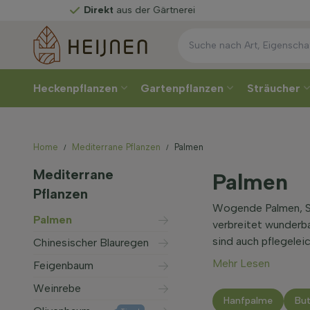
Direkt
aus der Gärtnerei
Heckenpflanzen
Gartenpflanzen
Sträucher
Home
Mediterrane Pflanzen
Palmen
Mediterrane
Palmen
Pflanzen
Wogende Palmen, Son
Palmen
verbreitet wunderbar
sind auch pflegeleic
Chinesischer Blauregen
Mehr Lesen
Feigenbaum
Weinrebe
Hanfpalme
But