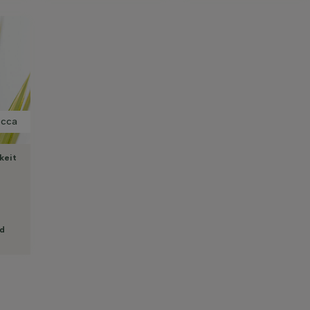
ucca
keit
d