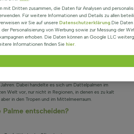
ine Sternform. Durch die weichen, nach außen gebogenen
n mit Dritten zusammen, die Daten für Analysen und personalis
zente.
rwenden. Für weitere Informationen und Details zu allen beteil
beliebtesten Palmen. Diese Pflanze stellt eine echte
verweisen wir Sie auf unsere
Datenschutzerklärung
.Die Daten
s Flair in Ihrem Garten, auf Ihrer Terrasse oder Ihrem
der Personalisierung von Werbung sowie zur Messung der Wi
Palme. Sie ist eine auffällige Erscheinung und zudem
kampagnen erhoben. Die Daten können an Google LLC weiter
itere Informationen finden Sie
hier
.
eht sehr schön aus und ist zudem winterhart. Im Garten,
ie exotische Akzente, die jedes Mal wieder erfreuen,
 im Garten arbeiten.
 Jahren. Dabei handelte es sich um Dattelpalmen im
 Welt vor, nur nicht in Regionen, in denen es zu kalt
sie aber in den Tropen und im Mittelmeerraum.
ne Palme entscheiden?