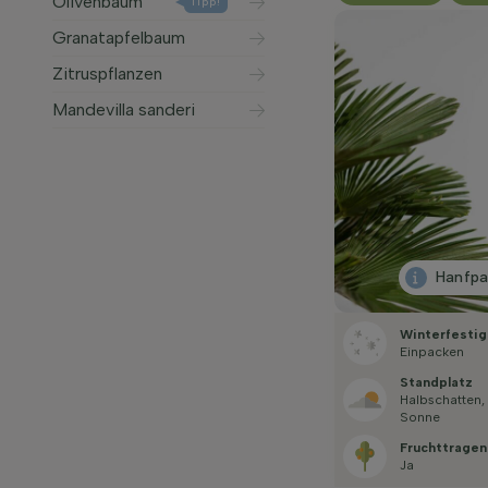
Olivenbaum
Tipp!
Granatapfelbaum
Zitruspflanzen
Mandevilla sanderi
Hanfp
Winterfestig
Einpacken
Standplatz
Halbschatten,
Sonne
Fruchttragen
Ja