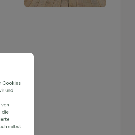
ir Cookies
ir und
n von
 die
ierte
uch selbst