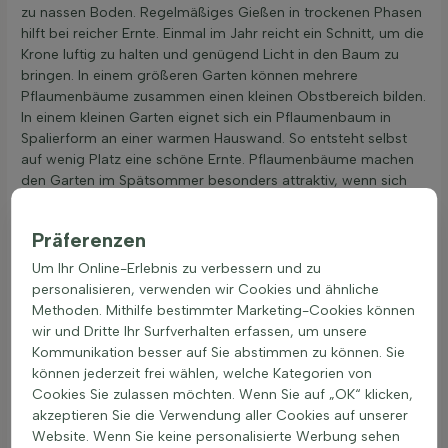
zu nassen Boden. Regelmäßiges Gießen in trockenen Phasen
hilft bei reicher Ernte. Einmal im Jahr reicht ein Schnitt, um die
Krone luftig zu halten und genügend Licht in den Baum zu
bringen. In einem größeren Garten können mehrere
Pflaumenbäume zusammen einen kleinen Obstbereich bilden.
In einem kleinen Garten eignet sich ein Pflaumenbaum in
Spalierform an einer warmen Hauswand. So entsteht selbst
auf wenig Platz eine schöne Ernte. Pflaumenbäume machen
den Garten im Spätsommer besonders attraktiv, wenn sich
die reifen Früchte farbig vom grünen Laub abheben.
Präferenzen
Pflaumenbäume mit anderen Obstarten
Um Ihr Online-Erlebnis zu verbessern und zu
kombinieren
personalisieren, verwenden wir Cookies und ähnliche
Pflaumenbäume bringen Struktur und Farbe in den Garten
Methoden. Mithilfe bestimmter Marketing-Cookies können
und lassen sich gut mit vielen anderen Obstgehölzen
wir und Dritte Ihr Surfverhalten erfassen, um unsere
kombinieren. Besonders harmonisch wirken Pflaumenbäume
Kommunikation besser auf Sie abstimmen zu können. Sie
zusammen mit Apfelbäumen und Birnbäumen, da alle
können jederzeit frei wählen, welche Kategorien von
ähnlichen Standort und Boden mögen. Für einen robusten
Cookies Sie zulassen möchten. Wenn Sie auf „OK“ klicken,
und ertragreichen Obstbaum sind
Obstbäume
wie
akzeptieren Sie die Verwendung aller Cookies auf unserer
Pflaumenbäume eine gute Wahl für den Garten. Beliebt sind
Website. Wenn Sie keine personalisierte Werbung sehen