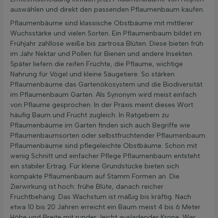
auswählen und direkt den passenden Pflaumenbaum kaufen.
Pflaumenbäume sind klassische Obstbäume mit mittlerer
Wuchsstärke und vielen Sorten. Ein Pflaumenbaum bildet im
Frühjahr zahllose weiße bis zartrosa Blüten. Diese bieten früh
im Jahr Nektar und Pollen für Bienen und andere Insekten.
Später liefern die reifen Früchte, die Pflaume, wichtige
Nahrung für Vögel und kleine Säugetiere. So stärken
Pflaumenbäume das Gartenökosystem und die Biodiversität
im Pflaumenbaum Garten. Als Synonym wird meist einfach
von Pflaume gesprochen. In der Praxis meint dieses Wort
häufig Baum und Frucht zugleich. In Ratgebern zu
Pflaumenbäume im Garten finden sich auch Begriffe wie
Pflaumenbaumsorten oder selbstfruchtender Pflaumenbaum.
Pflaumenbäume sind pflegeleichte Obstbäume. Schon mit
wenig Schnitt und einfacher Pflege Pflaumenbaum entsteht
ein stabiler Ertrag. Für kleine Grundstücke bieten sich
kompakte Pflaumenbaum auf Stamm Formen an. Die
Zierwirkung ist hoch: frühe Blüte, danach reicher
Fruchtbehang. Das Wachstum ist mäßig bis kräftig. Nach
etwa 10 bis 20 Jahren erreicht ein Baum meist 4 bis 6 Meter
Höhe und Breite mit runder, leicht ausladender Krone. Wer