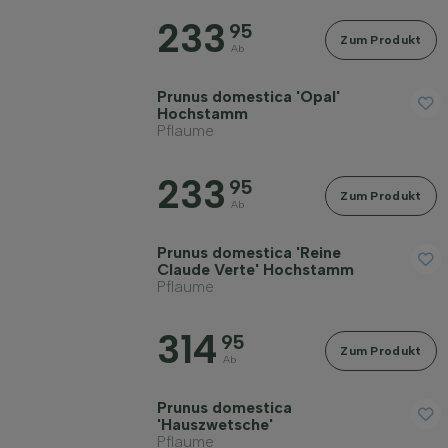
233
95
Anwendung
Zum Produkt
Ab
Prunus domestica 'Opal'
Blütenfarbe
Hochstamm
Pflaume
Blütezeit
233
95
Zum Produkt
Ab
Preis
Prunus domestica 'Reine
Claude Verte' Hochstamm
Pflaume
314
95
Zum Produkt
Ab
Widerstandsfähigkeit
Prunus domestica
'Hauszwetsche'
Rinde/Bast
Pflaume