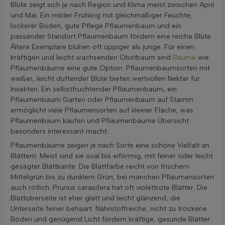
Blüte zeigt sich je nach Region und Klima meist zwischen April
und Mai. Ein milder Frühling mit gleichmäßiger Feuchte,
lockerer Boden, gute Pflege Pflaumenbaum und ein
passender Standort Pflaumenbaum fördern eine reiche Blüte.
Ältere Exemplare blühen oft üppiger als junge. Für einen
kräftigen und leicht wachsenden Obstbaum sind
Bäume
wie
Pflaumenbäume eine gute Option. Pflaumenbaumsorten mit
weißer, leicht duftender Blüte bieten wertvollen Nektar für
Insekten. Ein selbstfruchtender Pflaumenbaum, ein
Pflaumenbaum Garten oder Pflaumenbaum auf Stamm
ermöglicht viele Pflaumensorten auf kleiner Fläche, was
Pflaumenbaum kaufen und Pflaumenbäume Übersicht
besonders interessant macht.
Pflaumenbäume zeigen je nach Sorte eine schöne Vielfalt an
Blättern. Meist sind sie oval bis eiförmig, mit feiner oder leicht
gesägter Blattkante. Die Blattfarbe reicht von frischem
Mittelgrün bis zu dunklem Grün, bei manchen Pflaumensorten
auch rötlich. Prunus cerasifera hat oft violettrote Blätter. Die
Blattoberseite ist eher glatt und leicht glänzend, die
Unterseite feiner behaart. Nährstoffreiche, nicht zu trockene
Böden und genügend Licht fördern kräftige, gesunde Blätter.