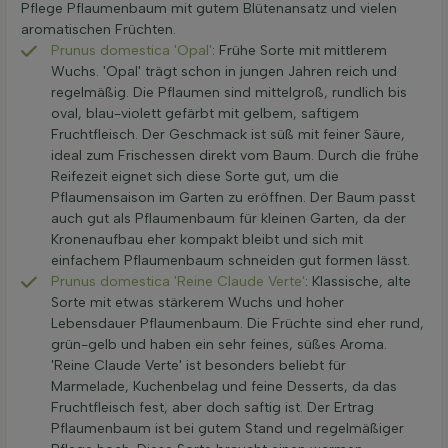
Pflege Pflaumenbaum mit gutem Blütenansatz und vielen
aromatischen Früchten.
Prunus domestica 'Opal'
: Frühe Sorte mit mittlerem
Wuchs. 'Opal' trägt schon in jungen Jahren reich und
regelmäßig. Die Pflaumen sind mittelgroß, rundlich bis
oval, blau-violett gefärbt mit gelbem, saftigem
Fruchtfleisch. Der Geschmack ist süß mit feiner Säure,
ideal zum Frischessen direkt vom Baum. Durch die frühe
Reifezeit eignet sich diese Sorte gut, um die
Pflaumensaison im Garten zu eröffnen. Der Baum passt
auch gut als Pflaumenbaum für kleinen Garten, da der
Kronenaufbau eher kompakt bleibt und sich mit
einfachem Pflaumenbaum schneiden gut formen lässt.
Prunus domestica 'Reine Claude Verte'
: Klassische, alte
Sorte mit etwas stärkerem Wuchs und hoher
Lebensdauer Pflaumenbaum. Die Früchte sind eher rund,
grün-gelb und haben ein sehr feines, süßes Aroma.
'Reine Claude Verte' ist besonders beliebt für
Marmelade, Kuchenbelag und feine Desserts, da das
Fruchtfleisch fest, aber doch saftig ist. Der Ertrag
Pflaumenbaum ist bei gutem Stand und regelmäßiger