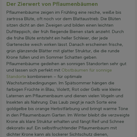
Der Zierwert von Pflaumenbäumen
Pflaumenbäume zeigen im Frühling eine reiche, weiße bis
zartrosa Blüte, oft noch vor dem Blattaustrieb. Die Blüten
sitzen dicht an den Zweigen und bilden einen leichten
Duftteppich, der früh fliegende Bienen stark anzieht. Durch
die frühe Blüte entsteht ein heller Schleier, der jede
Gartenecke weich wirken lässt. Danach erscheinen frische,
grün glänzende Blätter mit glatter Struktur, die die runde
Krone füllen und im Sommer Schatten geben.
Pflaumenbäume gedeihen an sonnigen Standorten sehr gut
und lassen sich perfekt mit
Obstbäumen für sonnige
Standorte
kombinieren – für optimale
Wachstumsbedingungen. Im Spätsommer hängen die
farbigen Früchte in Blau, Violett, Rot oder Gelb wie kleine
Laternen am Pflaumenbaum und dienen vielen Vögeln und
Insekten als Nahrung. Das Laub zeigt je nach Sorte eine
goldgelbe bis orange Herbstfärbung und bringt warme Töne
in den Pflaumenbaum Garten. Im Winter bleibt die verzweigte
Krone als klare Struktur erhalten und fängt Reif und Schnee
dekorativ auf. Ein selbstfruchtender Pflaumenbaum mit
dichter Krone kann als lockerer Sichtschutz dienen,