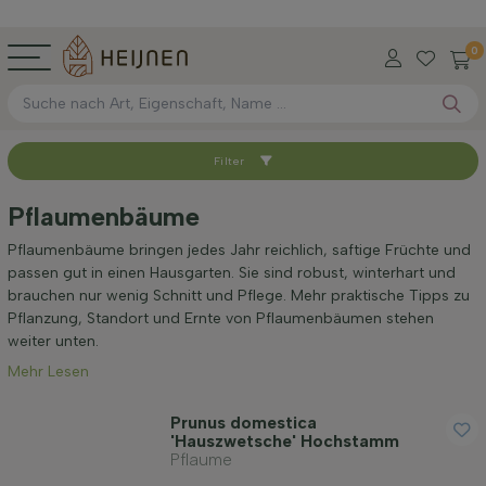
0
Filter
Sortieren nach
Pflaumenbäume
Verfügbar
Pflaumenbäume bringen jedes Jahr reichlich, saftige Früchte und
passen gut in einen Hausgarten. Sie sind robust, winterhart und
brauchen nur wenig Schnitt und Pflege. Mehr praktische Tipps zu
Höhe bei Lieferung (cm)
Pflanzung, Standort und Ernte von Pflaumenbäumen stehen
weiter unten.
Mehr Lesen
Umfang des Stamms (cm)
Prunus domestica
'Hauszwetsche' Hochstamm
Pflaume