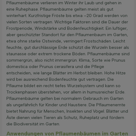
Pflaumenbäume verlieren im Winter ihr Laub und gehen in
eine Ruhephase. Pflaumenbäume gelten meist als gut
winterhart. Kurzfristige Fröste bis etwa –20 Grad werden von
vielen Sorten vertragen. Wichtige Faktoren sind die Dauer der
Frostperiode, Windstärke und Bodenfeuchtigkeit. Ein luftiger,
aber geschützter Standort für den Pflaumenbaum im Garten,
etwa ohne starke Ostwinde, verringert Frostschäden. Leicht
feuchte, gut durchlässige Erde schützt die Wurzeln besser als
staunasse oder extrem trockene Böden. Pflaumenbäume sind
sommergrün, also nicht immergrün. Klima, Sorte wie Prunus
domestica oder Prunus cerasifera und die Pflege
entscheiden, wie lange Blätter im Herbst bleiben. Hohe Hitze
wird bei ausreichend Bodenfeuchte gut vertragen. Die
Pflaume bildet ein recht tiefes Wurzelsystem und kann so
Trockenphasen überstehen, vor allem in humusreicher Erde.
Pflaumenbäume gelten bei normalem Gebrauch im Garten
als ungefährlich für Kinder und Haustiere. Die Pflaumenernte
bietet Nahrung für Menschen, Insekten und Vögel. Blätter und
Äste dienen vielen Tieren als Schutz, Ruheplatz und fördern
die Biodiversität im Garten.
Anwendungen von Pflaumenbäumen im Garten