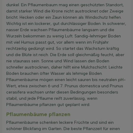
dunkel. Ein Pflaumenbaum mag einen geschützten Standort,
damit starker Wind die Krone nicht austrocknet oder Zweige
bricht. Hecken oder ein Zaun können als Windschutz helfen.
Wichtig ist ein lockerer, gut durchlässiger Boden. In schwerer,
nasser Erde wachsen Pflaumenbäume langsam und die
Wurzeln bekommen zu wenig Luft. Sandig-lehmiger Boden
mit viel Humus passt gut, vor allem wenn im Frühjahr
rechtzeitig gedüngt wird. So startet das Wachstum kräftig
und die Blüte ist reich. Die Erde soll gleichmäßig feucht, aber
nie staunass sein. Sonne und Wind lassen den Boden
schneller austrocknen, daher hilft eine Mulchschicht. Leichte
Böden brauchen öfter Wasser als lehmige Böden.
Pflaumenbäume mögen einen leicht sauren bis neutralen pH-
Wert, etwa zwischen 6 und 7. Prunus domestica und Prunus
cerasifera wachsen unter diesen Bedingungen besonders
stabil, und jede Pflaume reift zuverlässig, wenn
Pflaumenbäume pflanzen gut geplant wird.
Pflaumenbäume pflanzen
Pflaumenbäume schenken leckere Früchte und sind ein
schöner Blickfang im Garten. Die beste Pflanzzeit für einen