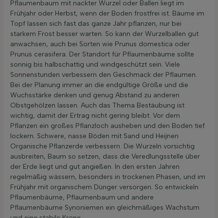
Pflaumenbaum mit nackter Wurzel oder Ballen liegt im
Frühjahr oder Herbst, wenn der Boden frostfrei ist. Bäume im
Topf lassen sich fast das ganze Jahr pflanzen, nur bei
starkem Frost besser warten. So kann der Wurzelballen gut
anwachsen, auch bei Sorten wie Prunus domestica oder
Prunus cerasifera. Der Standort für Pflaumenbäume sollte
sonnig bis halbschattig und windgeschützt sein. Viele
Sonnenstunden verbessern den Geschmack der Pflaumen.
Bei der Planung immer an die endgültige Größe und die
Wuchsstärke denken und genug Abstand zu anderen
Obstgehölzen lassen. Auch das Thema Bestäubung ist
wichtig, damit der Ertrag nicht gering bleibt. Vor dem
Pflanzen ein großes Pflanzloch ausheben und den Boden tief
lockern. Schwere, nasse Böden mit Sand und Heijnen
Organische Pflanzerde verbessern. Die Wurzeln vorsichtig
ausbreiten, Baum so setzen, dass die Veredlungsstelle über
der Erde liegt und gut angießen. In den ersten Jahren
regelmäßig wässern, besonders in trockenen Phasen, und im
Frühjahr mit organischem Dünger versorgen. So entwickeln
Pflaumenbäume, Pflaumenbaum und andere
Pflaumenbäume Synoniemen ein gleichmäßiges Wachstum
und eine stabile Krone.