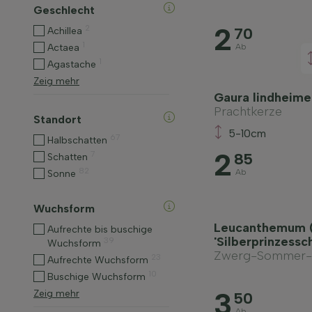
Geschlecht
2
2
70
Achillea
1
Actaea
Ab
1
Agastache
Zeig mehr
Gaura lindheime
Prachtkerze
Standort
5-10cm
67
Halbschatten
2
7
85
Schatten
82
Ab
Sonne
Wuchsform
Leucanthemum 
Aufrechte bis buschige
'Silberprinzessc
39
Wuchsform
Zwerg-Sommer-M
23
Aufrechte Wuchsform
10
Buschige Wuchsform
3
Zeig mehr
50
Ab