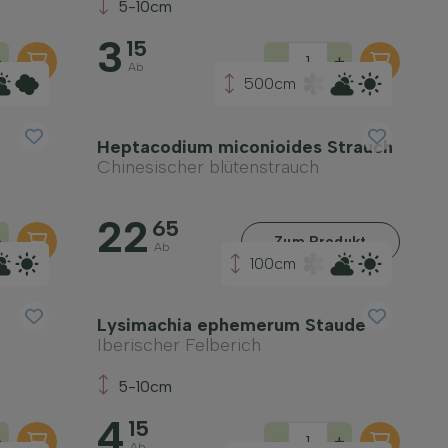
5-10cm
3
15
+
-
+
Ab
500cm
Heptacodium miconioides Strauch
Chinesischer blütenstrauch
22
65
+
Zum Produkt
Ab
100cm
Lysimachia ephemerum Staude
Iberischer Felberich
5-10cm
4
15
+
-
+
Ab