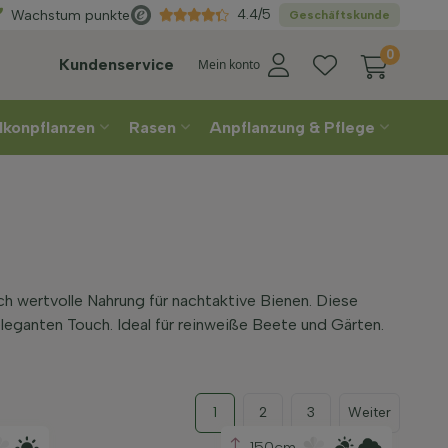
Wählen
Sie Ihre Lieferwoche
4.4/5
Wachstum punkte
Geschäftskunde
0
Kundenservice
Mein konto
lkonpflanzen
Rasen
Anpflanzung & Pflege
h wertvolle Nahrung für nachtaktive Bienen. Diese
eganten Touch. Ideal für reinweiße Beete und Gärten.
1
2
3
Weiter
150cm