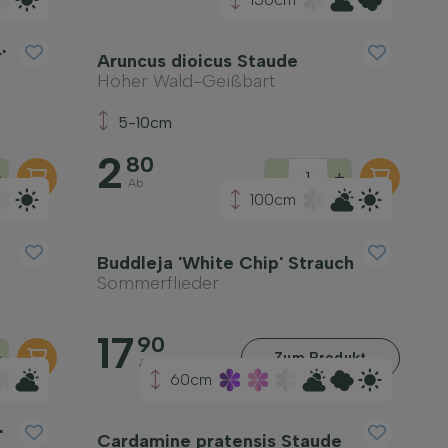
'
Aruncus dioicus Staude
Hoher Wald-Geißbart
5-10cm
2
80
+
-
+
Ab
100cm
Buddleja 'White Chip' Strauch
Sommerflieder
17
90
+
Zum Produkt
Ab
60cm
'
Cardamine pratensis Staude