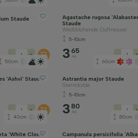
Agastache rugosa 'Alabaster
lium Staude
Staude
Weißblühende Duftnessel
5-10cm
3
65
-
+
-
Ab
50cm
60cm
es 'Ashvi' Staude
Astrantia major Staude
'
Sterndolde
5-10cm
3
80
-
+
-
Ab
40cm
80cm
ta 'White Cloud'
Campanula persicifolia 'Alba