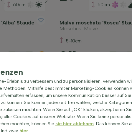
60cm
60cm
'Alba' Staude
Malva moschata 'Rosea' Sta
Moschus-Malve
5-10cm
2
90
-
+
-
Ab
renzen
ine-Erlebnis zu verbessern und zu personalisieren, verwenden w
he Methoden. Mithilfe bestimmter Marketing-Cookies können w
Surfverhalten erfassen, um unsere Kommunikation besser auf Sie
zu können. Sie können jederzeit frei wählen, welche Kategorie
e zulassen möchten. Wenn Sie auf „OK“ klicken, akzeptieren Sie
 aller Cookies auf unserer Website. Wenn Sie keine personalis
ehen möchten, können Sie
sie hier ablehnen
. Das können Sie a
! Und zwar
hier
.