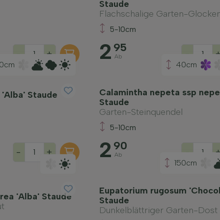
Staude
Flachschalige Garten-Glocke
5-10cm
2
95
-
+
-
Ab
0cm
40cm
Calamintha nepeta ssp nepe
 'Alba' Staude
Staude
Garten-Steinquendel
5-10cm
2
90
-
+
-
Ab
150cm
Eupatorium rugosum 'Chocol
rea 'Alba' Staude
Staude
t
Dunkelblättriger Garten-Dost