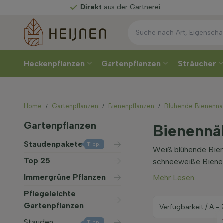
Direkt
aus der Gärtnerei
Heckenpflanzen
Gartenpflanzen
Sträucher
Home
Gartenpflanzen
Bienenpflanzen
Blühende Bienennä
Gartenpflanzen
Bienennä
Staudenpakete
Tipp!
Weiß blühende Biene
Top 25
schneeweiße Bienen
Immergrüne Pflanzen
Mehr Lesen
Pflegeleichte
Gartenpflanzen
Stauden
Tipp!