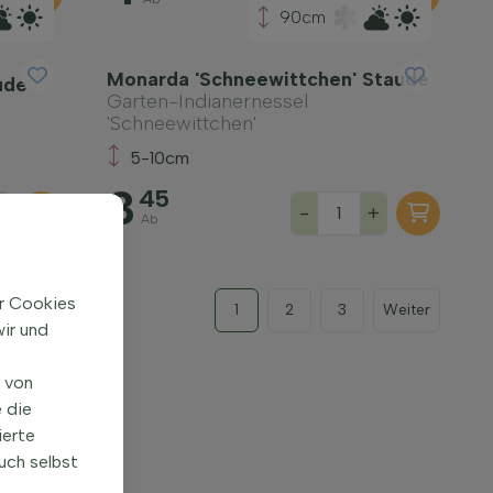
90cm
Monarda 'Schneewittchen' Staude
ude
Garten-Indianernessel
'Schneewittchen'
5-10cm
3
45
+
-
+
Ab
ir Cookies
1
2
3
Weiter
ir und
n von
 die
ierte
uch selbst