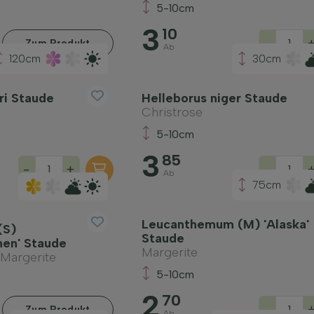
5-10cm
3
10
-
Zum Produkt
Ab
120cm
30cm
ri Staude
Helleborus niger Staude
Christrose
5-10cm
3
85
-
+
-
Ab
75cm
Leucanthemum (M) 'Alaska'
(S)
Staude
hen' Staude
Margerite
argerite
5-10cm
2
70
-
Zum Produkt
Ab