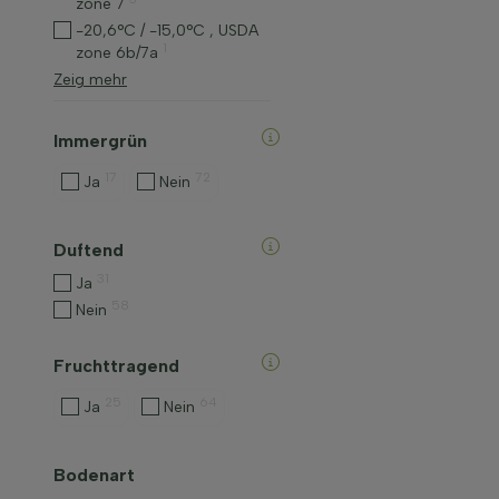
zone 7
-20,6°C / -15,0°C , USDA
1
zone 6b/7a
Zeig mehr
Immergrün
17
72
Ja
Nein
Duftend
31
Ja
58
Nein
Fruchttragend
25
64
Ja
Nein
Bodenart