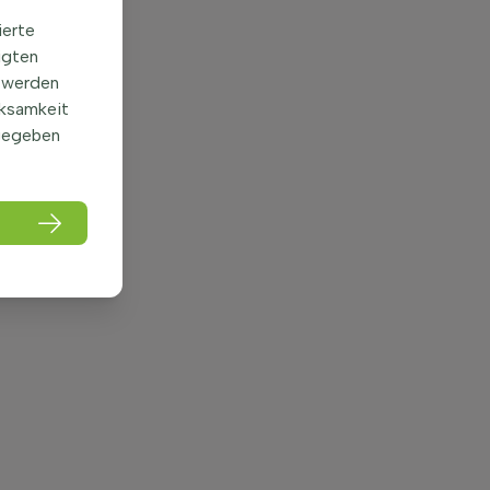
ierte
igten
 werden
rksamkeit
gegeben