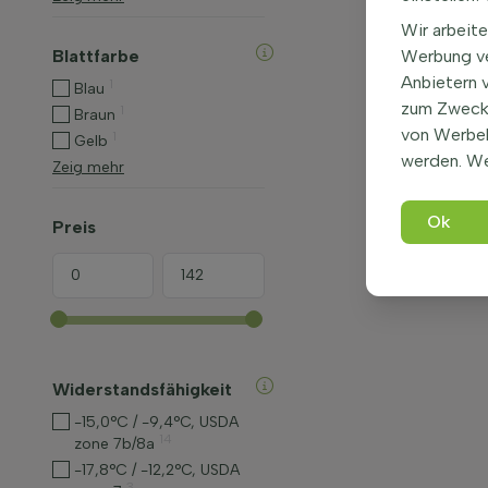
Wir arbeite
Blattfarbe
Werbung ve
Anbietern 
1
Blau
zum Zweck 
1
Braun
von Werbe
1
Gelb
werden. We
Zeig mehr
Ok
Preis
Widerstandsfähigkeit
-15,0°C / -9,4°C, USDA
14
zone 7b/8a
-17,8°C / -12,2°C, USDA
3