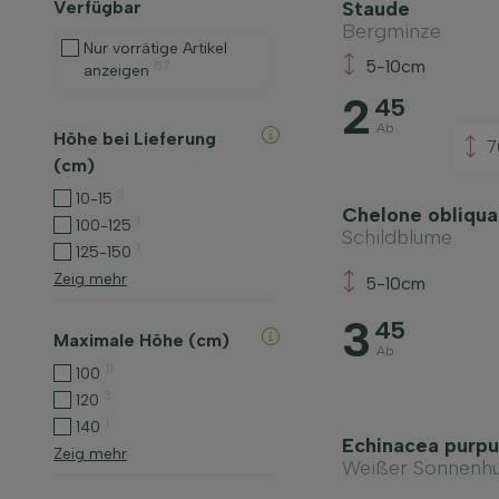
Verfügbar
Staude
Bergminze
Nur vorrätige Artikel
5-10cm
57
anzeigen
2
45
Ab
Höhe bei Lieferung
7
(cm)
3
10-15
Chelone obliqua
1
100-125
Schildblume
1
125-150
Zeig mehr
5-10cm
3
45
Maximale Höhe (cm)
Ab
11
100
3
120
1
140
Echinacea purpu
Zeig mehr
Weißer Sonnenhu