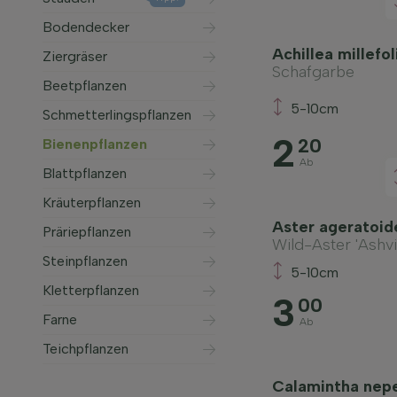
Bodendecker
Achillea millefo
Ziergräser
Schafgarbe
Beetpflanzen
5-10cm
Schmetterlingspflanzen
2
20
Bienenpflanzen
Ab
Blattpflanzen
Kräuterpflanzen
Aster ageratoid
Präriepflanzen
Wild-Aster 'Ashvi
Steinpflanzen
5-10cm
Kletterpflanzen
3
00
Farne
Ab
Teichpflanzen
Calamintha nepe