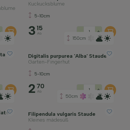
Kuckucksblume
nblume
5-10cm
3
15
+
-
+
Ab
150cm
ta
Digitalis purpurea 'Alba' Staude
Garten-Fingerhut
5-10cm
2
70
+
-
+
Ab
50cm
ate'
Filipendula vulgaris Staude
Kleines mädesüß