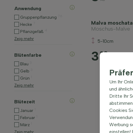
Anwendung
76
Gruppenpflanzung
Malva moschata 
7
Hecke
Moschus-Malve
4
Pflanzgefäß
Zeig mehr
5-10cm
3
30
Blütenfarbe
Ab
3
Blau
Präfe
3
Gelb
1
Grün
Um Ihr Onl
Zeig mehr
und ähnlic
Dritte Ihr 
Blütezeit
abstimmen 
1
Cookies Si
Januar
1
Verwendung
Februar
1
Werbung s
März
einstellen
Zeig mehr