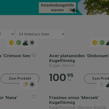
s 'Crimson Sentry'
Acer platanoides 'Globosum
Kugelförmig
Kugel-Ahorn
100
95
Zum Produkt
Zum Prod
Ab
or 'Nana'
Fraxinus ornus 'Mecsek'
Kugelförmig
Kugelförmige Blumen-Esche