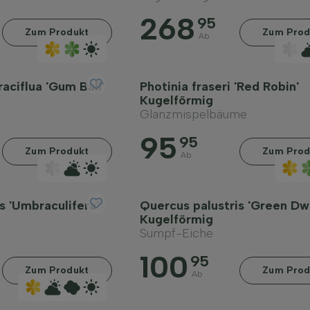
268
95
Zum Produkt
Zum Prod
Ab
aciflua 'Gum Ball'
Photinia fraseri 'Red Robin'
Kugelförmig
Glanzmispelbäume
95
95
Zum Produkt
Zum Prod
Ab
s 'Umbraculifera'
Quercus palustris 'Green Dw
Kugelförmig
Sumpf-Eiche
100
95
Zum Produkt
Zum Prod
Ab