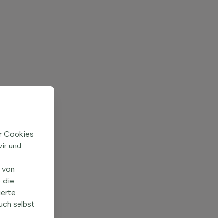
ir Cookies
ir und
n von
 die
ierte
uch selbst