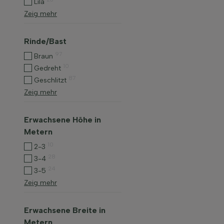
Lila
Zeig mehr
Rinde/Bast
97
Braun
10
Gedreht
87
Geschlitzt
Zeig mehr
Erwachsene Höhe in
Metern
10
2-3
28
3-4
24
3-5
Zeig mehr
Erwachsene Breite in
Metern