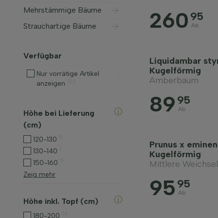
Mehrstämmige Bäume
260
95
Strauchartige Bäume
Ab
Verfügbar
Liquidambar styr
Kugelförmig
Nur vorrätige Artikel
Amberbaum
122
anzeigen
89
95
Ab
Höhe bei Lieferung
(cm)
5
120-130
Prunus x eminen
1
130-140
Kugelförmig
9
Mittlere Weichsel
150-160
Zeig mehr
95
95
Ab
Höhe inkl. Topf (cm)
14
180-200