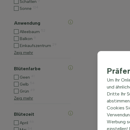
5
Schatten
124
Sonne
Anwendung
52
Alleebaum
6
Balkon
29
Einkaufszentrum
Zeig mehr
Blütenfarbe
Präfe
41
Geen
Um Ihr Onl
54
Gelb
und ähnlic
49
Grün
Dritte Ihr 
Zeig mehr
abstimmen 
Cookies Si
Blütezeit
Verwendung
Werbung s
46
April
einstellen
54
Mai