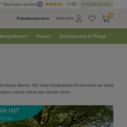
Wählen
Sie Ihre Lieferwoche
4.4/5
Wachstum punkte
Geschäftskunde
0
Kundenservice
Mein konto
lkonpflanzen
Rasen
Anpflanzung & Pflege
 kleine Beete. Mit ihrer kompakten Krone sind sie ideal
tehen weiter unten auf dieser Seite.