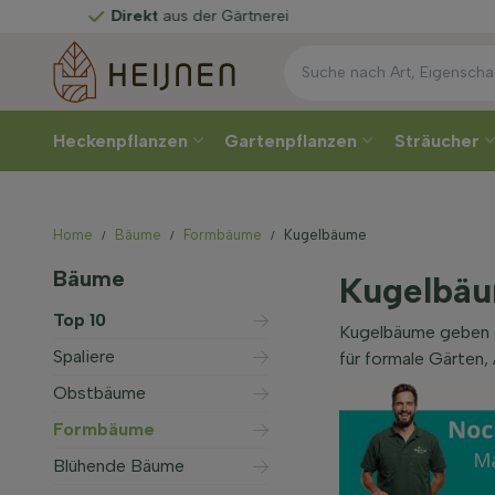
Direkt
aus der Gärtnerei
Heckenpflanzen
Gartenpflanzen
Sträucher
Home
Bäume
Formbäume
Kugelbäume
Bäume
Kugelbä
Top 10
Kugelbäume geben de
Spaliere
für formale Gärten,
Obstbäume
Formbäume
Blühende Bäume