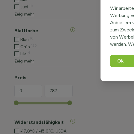
16
Juni
Wir arbeite
Zeig mehr
Werbung ve
Anbietern 
zum Zweck 
Blattfarbe
von Werbe
10
Blau
werden. We
120
Grün
4
Lila
Ok
Zeig mehr
Preis
Widerstandsfähigkeit
-17,8°C / -15,0°C, USDA