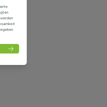
ierte
igten
 werden
rksamkeit
gegeben