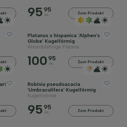
95
95
ukt
Zum Produkt
Ab
Platanus x hispanica 'Alphen's
Globe' Kugelförmig
Ahornblättrige Platane
100
95
ukt
Zum Produkt
Ab
arf'
Robinia pseudoacacia
'Umbraculifera' Kugelförmig
Kugelrobinie
95
95
ukt
Zum Produkt
Ab