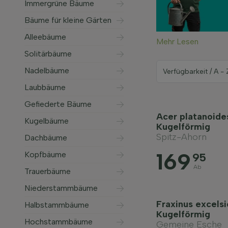
Immergrüne Bäume
Bäume für kleine Gärten
Alleebäume
Mehr Lesen
Solitärbäume
Nadelbäume
Laubbäume
Gefiederte Bäume
Acer platanoide
Kugelbäume
Kugelförmig
Spitz-Ahorn
Dachbäume
169
Kopfbäume
95
Ab
Trauerbäume
Niederstammbäume
Fraxinus excelsi
Halbstammbäume
Kugelförmig
Hochstammbäume
Gemeine Esche