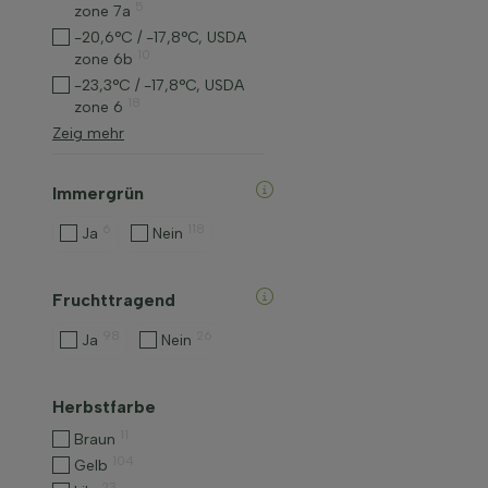
5
zone 7a
-20,6°C / -17,8°C, USDA
10
zone 6b
-23,3°C / -17,8°C, USDA
18
zone 6
Zeig mehr
Immergrün
6
118
Ja
Nein
Fruchttragend
98
26
Ja
Nein
Herbstfarbe
11
Braun
104
Gelb
23