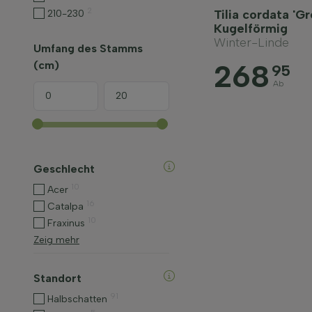
2
Tilia cordata 'G
210-230
Kugelförmig
Winter-Linde
Umfang des Stamms
268
(cm)
95
Ab
Geschlecht
10
Acer
16
Catalpa
10
Fraxinus
Zeig mehr
Standort
91
Halbschatten