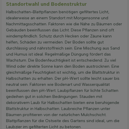
Standortwahl und Bodenstruktur
Halbschatten-Blattpflanzen benötigen gefiltertes Licht,
idealerweise an einem Standort mit Morgensonne und
Nachmittagsschatten. Faktoren wie die Nähe zu Bäumen oder
Gebäuden beeinflussen das Licht. Diese Pflanzen sind oft
windempfindlich. Schutz durch Hecken oder Zäune kann
helfen, Schäden zu vermeiden. Der Boden sollte gut
durchlässig und nährstoffreich sein. Eine Mischung aus Sand
und Humus ist ideal. Regelmäßige Düngung fördert das
Wachstum. Die Bodenfeuchtigkeit ist entscheidend. Zu viel
Wind oder direkte Sonne kann den Boden austrocknen. Eine
gleichmäßige Feuchtigkeit ist wichtig, um die Blattstruktur in
Halbschatten zu erhalten. Der pH-Wert sollte leicht sauer bis
neutral sein. Faktoren wie Bodenart und Wasserqualität
beeinflussen den pH-Wert. Laubpflanzen für lichte Schatten
gedeihen gut in solchen Bedingungen. Stauden mit
dekorativem Laub für Halbschatten bieten eine beruhigende
Blattstruktur in Halbschatten. Laubreiche Pflanzen unter
Bäumen profitieren von der natürlichen Mulchschicht.
Blattpflanzen für die Ostseite des Gartens sind ideal, um die
Laubzier im gefilterten Licht zu betonen.