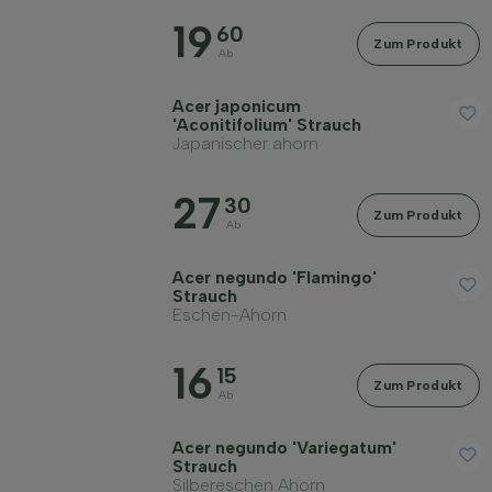
19
Standort
60
Zum Produkt
Ab
Wuchsform
Acer japonicum
'Aconitifolium' Strauch
Japanischer ahorn
Anwendung
27
30
Zum Produkt
Ab
Blütenfarbe
Acer negundo 'Flamingo'
Strauch
Blütezeit
Eschen-Ahorn
16
Blattfarbe
15
Zum Produkt
Ab
Preis
Acer negundo 'Variegatum'
Strauch
Silbereschen Ahorn