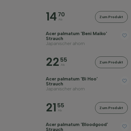
14
70
Zum Produkt
Ab
Widerstandsfähigkeit
Acer palmatum 'Beni Maiko'
Strauch
Japanischer ahorn
Immergrün
22
55
Zum Produkt
Duftend
Ab
Acer palmatum 'Bi Hoo'
Fruchttragend
Strauch
Japanischer ahorn
Bodenart
21
55
Zum Produkt
Ab
Filter anwenden
Acer palmatum 'Bloodgood'
Strauch