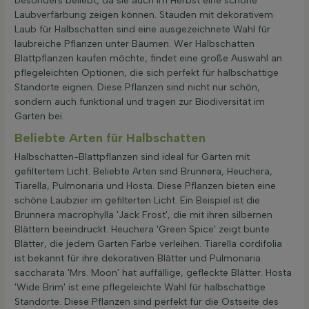
besonders beliebt, da sie auch im Herbst eine schöne
Laubverfärbung zeigen können. Stauden mit dekorativem
Laub für Halbschatten sind eine ausgezeichnete Wahl für
laubreiche Pflanzen unter Bäumen. Wer Halbschatten
Blattpflanzen kaufen möchte, findet eine große Auswahl an
pflegeleichten Optionen, die sich perfekt für halbschattige
Standorte eignen. Diese Pflanzen sind nicht nur schön,
sondern auch funktional und tragen zur Biodiversität im
Garten bei.
Beliebte Arten für Halbschatten
Halbschatten-Blattpflanzen sind ideal für Gärten mit
gefiltertem Licht. Beliebte Arten sind Brunnera, Heuchera,
Tiarella, Pulmonaria und Hosta. Diese Pflanzen bieten eine
schöne Laubzier im gefilterten Licht. Ein Beispiel ist die
Brunnera macrophylla 'Jack Frost', die mit ihren silbernen
Blättern beeindruckt. Heuchera 'Green Spice' zeigt bunte
Blätter, die jedem Garten Farbe verleihen. Tiarella cordifolia
ist bekannt für ihre dekorativen Blätter und Pulmonaria
saccharata 'Mrs. Moon' hat auffällige, gefleckte Blätter. Hosta
'Wide Brim' ist eine pflegeleichte Wahl für halbschattige
Standorte. Diese Pflanzen sind perfekt für die Ostseite des