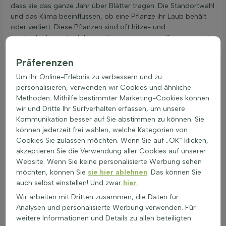
dass sie das ganze Jahr über Blätter tragen. Die Standortwahl
und das Klima beeinflussen, ob eine Pflanze ihr Laub behält
oder verliert. Diese Pflanzen sind oft hitze- und
trockenheitsresistent, besonders wenn sie aus Regionen mit
ähnlichen Bedingungen stammen. Eine dicke Wachsschicht
oder Behaarung auf den Blättern kann helfen, Wasser zu
Präferenzen
speichern. Ein tiefes Wurzelsystem ermöglicht es ihnen,
Um Ihr Online-Erlebnis zu verbessern und zu
Wasser aus tieferen Bodenschichten zu ziehen. Halbschatten-
personalisieren, verwenden wir Cookies und ähnliche
Blattpflanzen sind in der Regel ungiftig und sicher für Gärten
Methoden. Mithilfe bestimmter Marketing-Cookies können
mit Kindern und Haustieren. Sie tragen zur Biodiversität bei,
wir und Dritte Ihr Surfverhalten erfassen, um unsere
indem sie Lebensraum und Nahrung für Insekten bieten. Ihre
Kommunikation besser auf Sie abstimmen zu können. Sie
Blätter und Blüten können Nistplätze für Vögel und andere
können jederzeit frei wählen, welche Kategorien von
Tiere schaffen, was das ökologische Gleichgewicht im Garten
Cookies Sie zulassen möchten. Wenn Sie auf „OK“ klicken,
unterstützt.
akzeptieren Sie die Verwendung aller Cookies auf unserer
Anwendung in gemischten Lichtverhältnissen
Website. Wenn Sie keine personalisierte Werbung sehen
möchten, können Sie
sie hier ablehnen
. Das können Sie
Halbschatten-Blattpflanzen sind ideal für Gärten mit
auch selbst einstellen! Und zwar
hier
.
wechselnden Lichtverhältnissen. Diese Pflanzen, auch bekannt
als lichtschattenverträgliche Blattpflanzen oder teilsonnige
Wir arbeiten mit Dritten zusammen, die Daten für
Laubpflanzen, bringen Leben in schattige Bereiche. Sie sind
Analysen und personalisierte Werbung verwenden. Für
pflegeleicht und eignen sich hervorragend für halbschattige
weitere Informationen und Details zu allen beteiligten