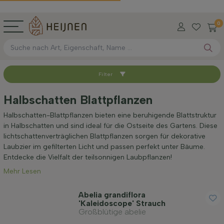
0
Filter
Sortieren nach
Halbschatten Blattpflanzen
Verfügbar
Halbschatten-Blattpflanzen bieten eine beruhigende Blattstruktur
in Halbschatten und sind ideal für die Ostseite des Gartens. Diese
lichtschattenverträglichen Blattpflanzen sorgen für dekorative
Höhe bei Lieferung (cm)
Laubzier im gefilterten Licht und passen perfekt unter Bäume.
Entdecke die Vielfalt der teilsonnigen Laubpflanzen!
Mehr Lesen
Maximale Höhe (cm)
Abelia grandiflora
'Kaleidoscope' Strauch
Geschlecht
Großblütige abelie