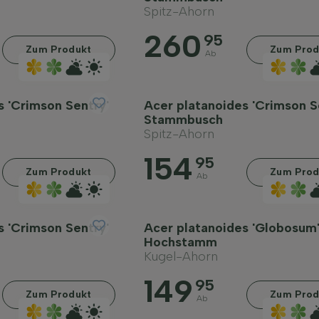
Spitz-Ahorn
260
95
Zum Produkt
Zum Prod
Ab
s 'Crimson Sentry'
Acer platanoides 'Crimson S
Stammbusch
Spitz-Ahorn
154
95
Zum Produkt
Zum Prod
Ab
s 'Crimson Sentry'
Acer platanoides 'Globosum
Hochstamm
Kugel-Ahorn
149
95
Zum Produkt
Zum Prod
Ab