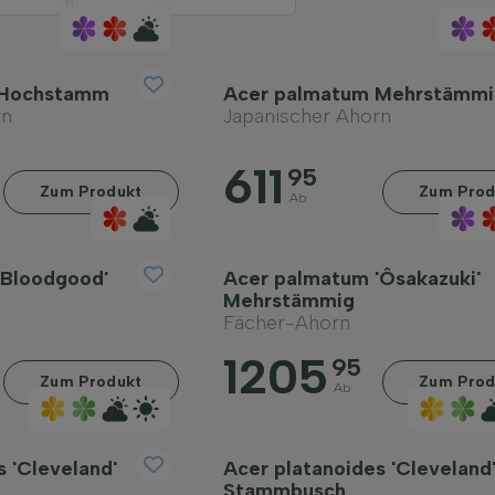
 Hochstamm
Acer palmatum Mehrstämmi
rn
Japanischer Ahorn
611
95
Zum Produkt
Zum Prod
Ab
'Bloodgood'
Acer palmatum 'Ôsakazuki'
Mehrstämmig
Fächer-Ahorn
1205
95
Zum Produkt
Zum Prod
Ab
 'Cleveland'
Acer platanoides 'Cleveland
Stammbusch