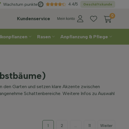
Direkt
aus der Gärtnerei
4.4/5
Wachstum punkte
Geschäftskunde
0
Kundenservice
Mein konto
lkonpflanzen
Rasen
Anpflanzung & Pflege
rbstbäume)
n den Garten und setzen klare Akzente zwischen
 angenehme Schattenbereiche. Weitere Infos zu Auswahl
1
2
...
11
Weiter