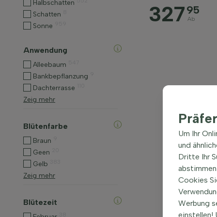
552
Halbschatten
327
95
8
Schatten
Ab
959
Sonne
Anwendung
547
Alleebaum
9
Bankbepflanzung
110
Dachterrasse
Zeig mehr
Präfe
Blütenfarbe
Um Ihr Onl
9
Braun
und ähnlic
20
Geen
Dritte Ihr 
383
Gelb
abstimmen 
Zeig mehr
Cookies Si
Verwendung
Blütezeit
Werbung s
einstellen
38
Februar