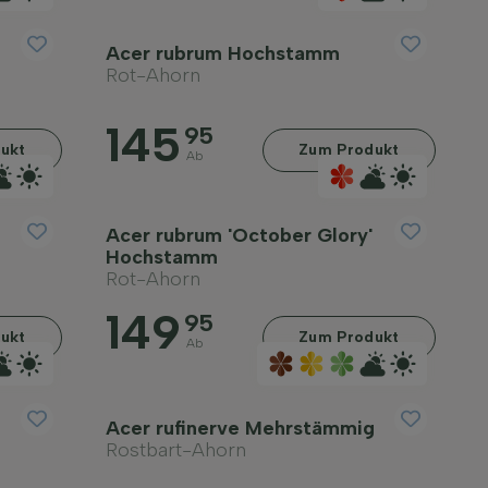
Acer rubrum Hochstamm
Rot-Ahorn
145
95
ukt
Zum Produkt
Ab
Acer rubrum 'October Glory'
Hochstamm
Rot-Ahorn
149
95
ukt
Zum Produkt
Ab
Acer rufinerve Mehrstämmig
Rostbart-Ahorn