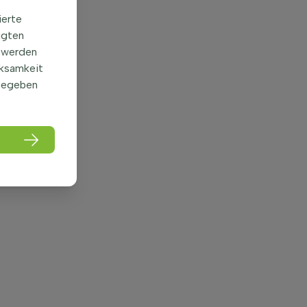
ierte
igten
 werden
rksamkeit
gegeben