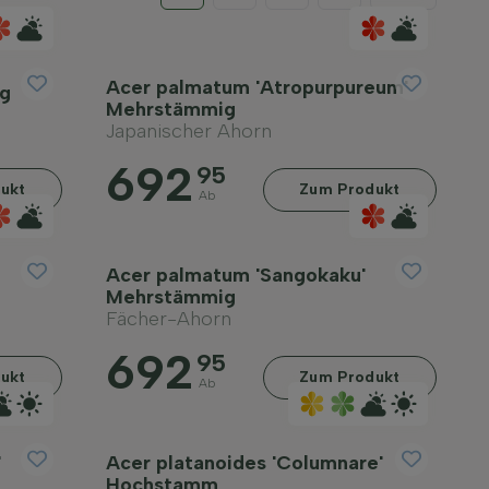
Acer palmatum 'Atropurpureum'
g
Mehrstämmig
Japanischer Ahorn
692
95
ukt
Zum Produkt
Ab
Acer palmatum 'Sangokaku'
Mehrstämmig
Fächer-Ahorn
692
95
ukt
Zum Produkt
Ab
'
Acer platanoides 'Columnare'
Hochstamm