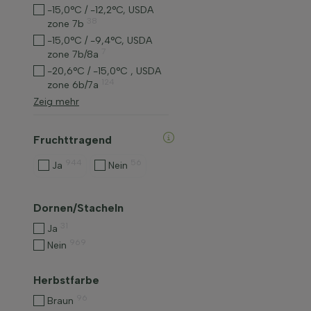
-15,0°C / -12,2°C, USDA
38
zone 7b
-15,0°C / -9,4°C, USDA
7
zone 7b/8a
-20,6°C / -15,0°C , USDA
124
zone 6b/7a
Zeig mehr
Fruchttragend
944
56
Ja
Nein
Dornen/Stacheln
31
Ja
969
Nein
Herbstfarbe
96
Braun