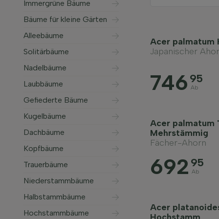
Immergrüne Bäume
Bäume für kleine Gärten
Alleebäume
Acer palmatum
Japanischer Aho
Solitärbäume
Nadelbäume
746
95
Laubbäume
Ab
Gefiederte Bäume
Kugelbäume
Acer palmatum 
Dachbäume
Mehrstämmig
Fächer-Ahorn
Kopfbäume
692
95
Trauerbäume
Ab
Niederstammbäume
Halbstammbäume
Acer platanoides
Hochstammbäume
Hochstamm