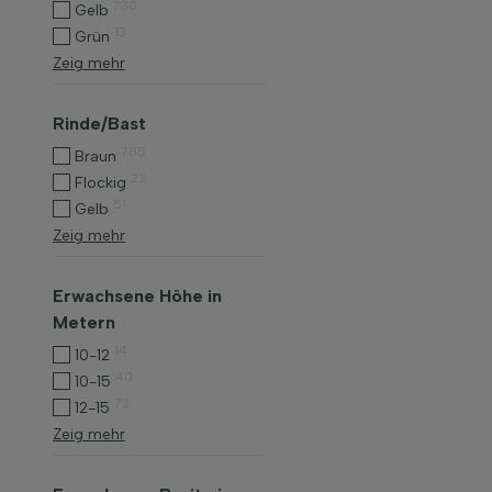
730
Gelb
13
Grün
Zeig mehr
Rinde/Bast
785
Braun
22
Flockig
51
Gelb
Zeig mehr
Erwachsene Höhe in
Metern
14
10-12
40
10-15
72
12-15
Zeig mehr