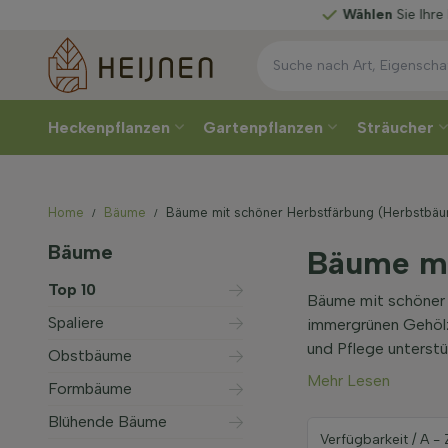
Wählen
Sie Ihre Lieferwoche
Heckenpflanzen
Gartenpflanzen
Sträucher
Home
Bäume
Bäume mit schöner Herbstfärbung (Herbstbä
Bäume
Bäume mi
Top 10
Bäume mit schöner 
Spaliere
immergrünen Gehölz
und Pflege unterstü
Obstbäume
Mehr Lesen
Formbäume
Blühende Bäume