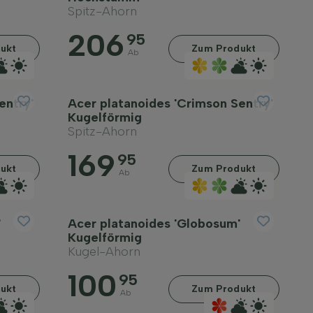
Spitz-Ahorn
206
95
ukt
Zum Produkt
Ab
entry'
Acer platanoides 'Crimson Sentry'
Kugelförmig
Spitz-Ahorn
169
95
ukt
Zum Produkt
Ab
'
Acer platanoides 'Globosum'
Kugelförmig
Kugel-Ahorn
100
95
ukt
Zum Produkt
Ab