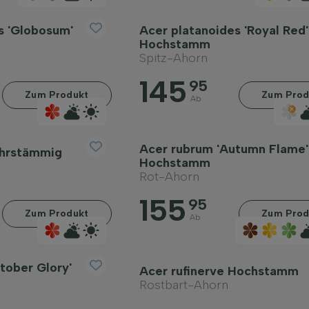
s 'Globosum'
Acer platanoides 'Royal Red'
Hochstamm
Spitz-Ahorn
145
95
Zum Produkt
Zum Prod
Ab
Acer rubrum 'Autumn Flame'
hrstämmig
Hochstamm
Rot-Ahorn
155
95
Zum Produkt
Zum Prod
Ab
tober Glory'
Acer rufinerve Hochstamm
Rostbart-Ahorn