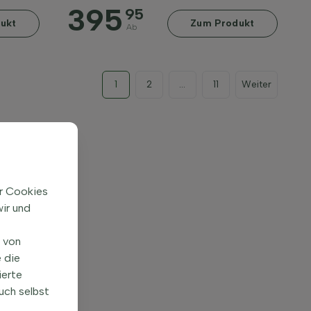
395
95
ukt
Zum Produkt
Ab
1
2
...
11
Weiter
ir Cookies
ir und
n von
 die
ierte
uch selbst