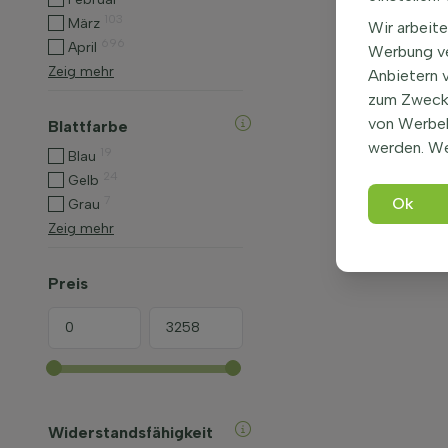
103
März
Wir arbeite
696
April
Werbung ve
Zeig mehr
Anbietern 
zum Zweck 
von Werbe
Blattfarbe
werden. We
19
Blau
24
Gelb
7
Ok
Grau
Zeig mehr
Preis
Widerstandsfähigkeit