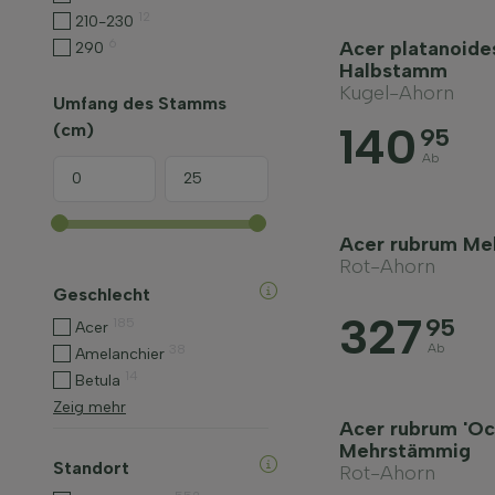
12
210-230
6
Acer platanoide
290
Halbstamm
Kugel-Ahorn
Umfang des Stamms
140
(cm)
95
Ab
Acer rubrum Me
Rot-Ahorn
Geschlecht
327
95
185
Acer
Ab
38
Amelanchier
14
Betula
Zeig mehr
Acer rubrum 'Oc
Mehrstämmig
Standort
Rot-Ahorn