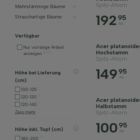
Spitz-Ahorn
Mehrstämmige Bäume
192
95
Strauchartige Bäume
Ab
Verfügbar
Acer platanoide
Nur vorrätige Artikel
Hochstamm
848
anzeigen
Spitz-Ahorn
149
95
Höhe bei Lieferung
Ab
(cm)
1
100-125
2
120-130
Acer platanoide
1
120-140
Halbstamm
Spitz-Ahorn
Zeig mehr
100
95
Höhe inkl. Topf (cm)
Ab
14
180-200