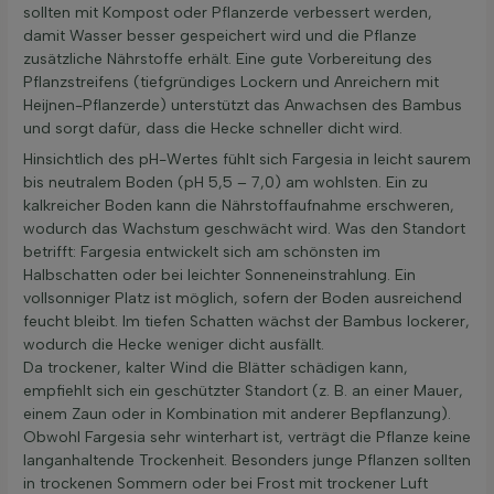
sollten mit Kompost oder Pflanzerde verbessert werden,
damit Wasser besser gespeichert wird und die Pflanze
zusätzliche Nährstoffe erhält. Eine gute Vorbereitung des
Pflanzstreifens (tiefgründiges Lockern und Anreichern mit
Heijnen-Pflanzerde) unterstützt das Anwachsen des Bambus
und sorgt dafür, dass die Hecke schneller dicht wird.
Hinsichtlich des pH-Wertes fühlt sich Fargesia in leicht saurem
bis neutralem Boden (pH 5,5 – 7,0) am wohlsten. Ein zu
kalkreicher Boden kann die Nährstoffaufnahme erschweren,
wodurch das Wachstum geschwächt wird. Was den Standort
betrifft: Fargesia entwickelt sich am schönsten im
Halbschatten oder bei leichter Sonneneinstrahlung. Ein
vollsonniger Platz ist möglich, sofern der Boden ausreichend
feucht bleibt. Im tiefen Schatten wächst der Bambus lockerer,
wodurch die Hecke weniger dicht ausfällt.
Da trockener, kalter Wind die Blätter schädigen kann,
empfiehlt sich ein geschützter Standort (z. B. an einer Mauer,
einem Zaun oder in Kombination mit anderer Bepflanzung).
Obwohl Fargesia sehr winterhart ist, verträgt die Pflanze keine
langanhaltende Trockenheit. Besonders junge Pflanzen sollten
in trockenen Sommern oder bei Frost mit trockener Luft