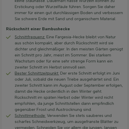
keine Staunässe. Dauerhaft nasse Wurzeln können zu
Erstickung oder Wurzelfäule führen. Sorgen Sie daher
immer für einen gut durchlässigen Boden und verbessern
Sie schwere Erde mit Sand und organischem Material.
Rückschnitt einer Bambushecke
Schnittfrequenz:
Eine Fargesia-Hecke bleibt von Natur
aus schön kompakt, aber durch Rückschnitt wird sie
dichter und gleichmäßiger. In den meisten Gärten genügt
ein Schnitt pro Jahr, meist im Sommer. Bei starkem
Wachstum oder für eine sehr strenge Form kann ein
zweiter Schnitt im Herbst sinnvoll sein.
Bester Schnittzeitpunkt:
Der erste Schnitt erfolgt im Juni
oder Juli, sobald die neuen Triebe ausgehärtet sind. Ein
zweiter Schnitt kann im August oder September erfolgen,
damit die Hecke ordentlich in den Winter geht.
Rückschnitt im späten Herbst oder Winter wird nicht
empfohlen, da junge Schnittstellen dann empfindlich
gegenüber Frost und Austrocknung sind.
Schnittmethode:
Verwenden Sie stets sauberes und
scharfes Schneidwerkzeug, um ausgefranste Blätter zu
vermeiden. Schneiden Sie vor allem die jungen, langen