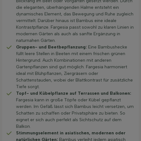
Blickfang im Beet oder Vorgarten gesetzt werden. Durch
die eleganten, überhängenden Halme entsteht ein
dynamisches Element, das Bewegung und Ruhe zugleich
vermittelt. Darüber hinaus ist Bambus eine ideale
Kontrastpflanze. Fargesia passt sowohl zu klaren Linien in
modernen Gärten als auch als sanfte Ergänzung in
naturnahen Gärten.
Gruppen- und Beetbepflanzung:
Eine Bambushecke
füllt leere Stellen in Beeten mit einem frischen grünen
Hintergrund. Auch Kombinationen mit anderen
Gartenpflanzen sind gut möglich. Fargesia harmoniert
ideal mit Blühpflanzen, Ziergräsern oder
Schattenstauden, wobei der Blattkontrast für zusätzliche
Tiefe sorgt.
Topf- und Kübelpflanze auf Terrassen und Balkonen:
Fargesia kann in große Töpfe oder Kübel gepflanzt
werden. Im Gefäß lässt sich Bambus leicht versetzen, um
Schatten zu schaffen oder Privatsphäre zu bieten. So
eignet er sich auch perfekt als Sichtschutz auf dem
Balkon.
Stimmungselement in asiatischen, modernen oder
natürlichen Gärten:
Bambus verleiht jedem asiatisch