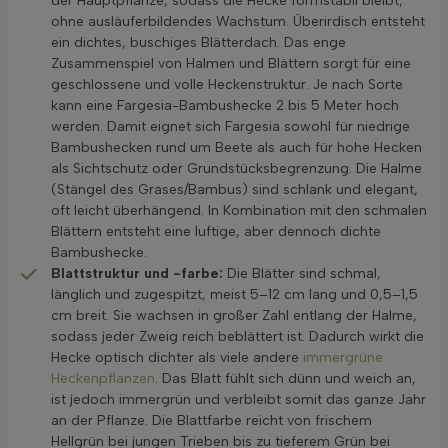
der Hauptpflanze, sodass die Hecke formstabil bleibt,
ohne ausläuferbildendes Wachstum. Überirdisch entsteht
ein dichtes, buschiges Blätterdach. Das enge
Zusammenspiel von Halmen und Blättern sorgt für eine
geschlossene und volle Heckenstruktur. Je nach Sorte
kann eine Fargesia-Bambushecke 2 bis 5 Meter hoch
werden. Damit eignet sich Fargesia sowohl für niedrige
Bambushecken rund um Beete als auch für hohe Hecken
als Sichtschutz oder Grundstücksbegrenzung. Die Halme
(Stängel des Grases/Bambus) sind schlank und elegant,
oft leicht überhängend. In Kombination mit den schmalen
Blättern entsteht eine luftige, aber dennoch dichte
Bambushecke.
Blattstruktur und -farbe:
Die Blätter sind schmal,
länglich und zugespitzt, meist 5–12 cm lang und 0,5–1,5
cm breit. Sie wachsen in großer Zahl entlang der Halme,
sodass jeder Zweig reich beblättert ist. Dadurch wirkt die
Hecke optisch dichter als viele andere
immergrüne
Heckenpflanzen
. Das Blatt fühlt sich dünn und weich an,
ist jedoch immergrün und verbleibt somit das ganze Jahr
an der Pflanze. Die Blattfarbe reicht von frischem
Hellgrün bei jungen Trieben bis zu tieferem Grün bei