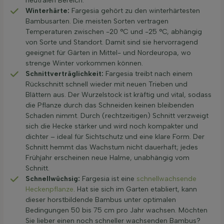
neutralen Bereich.
Winterhärte:
Fargesia gehört zu den winterhärtesten
Bambusarten. Die meisten Sorten vertragen
Temperaturen zwischen -20 °C und -25 °C, abhängig
von Sorte und Standort. Damit sind sie hervorragend
geeignet für Gärten in Mittel- und Nordeuropa, wo
strenge Winter vorkommen können.
Schnittverträglichkeit:
Fargesia treibt nach einem
Rückschnitt schnell wieder mit neuen Trieben und
Blättern aus. Der Wurzelstock ist kräftig und vital, sodass
die Pflanze durch das Schneiden keinen bleibenden
Schaden nimmt. Durch (rechtzeitigen) Schnitt verzweigt
sich die Hecke stärker und wird noch kompakter und
dichter – ideal für Sichtschutz und eine klare Form. Der
Schnitt hemmt das Wachstum nicht dauerhaft; jedes
Frühjahr erscheinen neue Halme, unabhängig vom
Schnitt.
Schnellwüchsig:
Fargesia ist eine
schnellwachsende
Heckenpflanze
. Hat sie sich im Garten etabliert, kann
dieser horstbildende Bambus unter optimalen
Bedingungen 50 bis 75 cm pro Jahr wachsen. Möchten
Sie lieber einen noch schneller wachsenden Bambus?