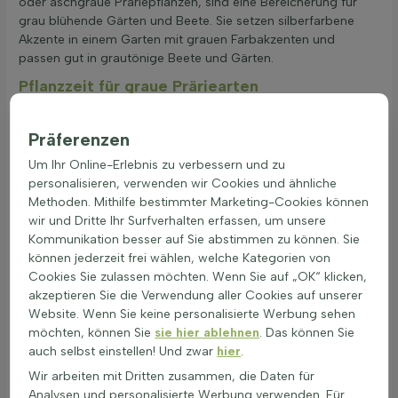
oder aschgraue Präriepflanzen, sind eine Bereicherung für
grau blühende Gärten und Beete. Sie setzen silberfarbene
Akzente in einem Garten mit grauen Farbakzenten und
passen gut in grautönige Beete und Gärten.
Pflanzzeit für graue Präriearten
Grau blühende Präriepflanzen können das ganze Jahr über
gepflanzt werden, wenn sie in Töpfen geliefert werden, außer
Präferenzen
bei Frost. Pflanzen mit Wurzelballen oder bloßen Wurzeln
Um Ihr Online-Erlebnis zu verbessern und zu
sollten im Frühjahr oder Herbst gepflanzt werden. Die
personalisieren, verwenden wir Cookies und ähnliche
Pflanzabstände für grautönige Graslandpflanzen hängen von
Methoden. Mithilfe bestimmter Marketing-Cookies können
der Art, der Größe beim Pflanzen und der Wachstumsrate ab.
wir und Dritte Ihr Surfverhalten erfassen, um unsere
Informationen zur Anzahl der Pflanzen pro Meter oder
Kommunikation besser auf Sie abstimmen zu können. Sie
Quadratmeter sind auf der Heijnen-Produktseite zu finden.
können jederzeit frei wählen, welche Kategorien von
Eine gute Bodenbearbeitung ist wichtig. Der Boden sollte gut
Cookies Sie zulassen möchten. Wenn Sie auf „OK“ klicken,
durchlässig und nährstoffreich sein. Vor dem Pflanzen den
akzeptieren Sie die Verwendung aller Cookies auf unserer
Boden lockern und eventuell Kompost einarbeiten. Bei der
Website. Wenn Sie keine personalisierte Werbung sehen
Pflanzung von präriepflanzen mit grauen blüten ist es wichtig,
möchten, können Sie
sie hier ablehnen
. Das können Sie
das Pflanzloch ausreichend groß zu machen. Nach dem
auch selbst einstellen! Und zwar
hier
.
Pflanzen gut wässern, um die Wurzeln zu unterstützen.
Regelmäßiges Gießen in den ersten Wochen ist
Wir arbeiten mit Dritten zusammen, die Daten für
entscheidend, um ein gutes Anwachsen zu gewährleisten.
Analysen und personalisierte Werbung verwenden. Für