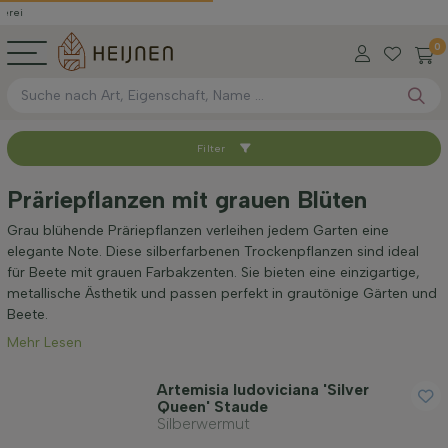
0
Filter
Sortieren nach
Präriepflanzen mit grauen Blüten
Anwendung
Grau blühende Präriepflanzen verleihen jedem Garten eine
elegante Note. Diese silberfarbenen Trockenpflanzen sind ideal
für Beete mit grauen Farbakzenten. Sie bieten eine einzigartige,
Blütenfarbe
metallische Ästhetik und passen perfekt in grautönige Gärten und
Beete.
Mehr Lesen
Blütezeit
Artemisia ludoviciana 'Silver
Queen' Staude
Preis
Silberwermut