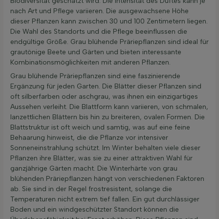
Biodiversität geschätzt wird. Die Intensität des Duftes kann je
nach Art und Pflege variieren. Die ausgewachsene Höhe
dieser Pflanzen kann zwischen 30 und 100 Zentimetern liegen.
Die Wahl des Standorts und die Pflege beeinflussen die
endgültige Größe. Grau blühende Präriepflanzen sind ideal für
grautönige Beete und Gärten und bieten interessante
Kombinationsmöglichkeiten mit anderen Pflanzen.
Grau blühende Präriepflanzen sind eine faszinierende
Ergänzung für jeden Garten. Die Blätter dieser Pflanzen sind
oft silberfarben oder aschgrau, was ihnen ein einzigartiges
Aussehen verleiht. Die Blattform kann variieren, von schmalen,
lanzettlichen Blättern bis hin zu breiteren, ovalen Formen. Die
Blattstruktur ist oft weich und samtig, was auf eine feine
Behaarung hinweist, die die Pflanze vor intensiver
Sonneneinstrahlung schützt. Im Winter behalten viele dieser
Pflanzen ihre Blätter, was sie zu einer attraktiven Wahl für
ganzjährige Gärten macht. Die Winterhärte von grau
blühenden Präriepflanzen hängt von verschiedenen Faktoren
ab. Sie sind in der Regel frostresistent, solange die
Temperaturen nicht extrem tief fallen. Ein gut durchlässiger
Boden und ein windgeschützter Standort können die