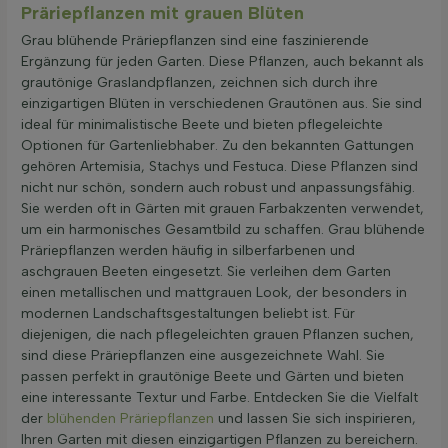
Präriepflanzen mit grauen Blüten
Grau blühende Präriepflanzen sind eine faszinierende
Ergänzung für jeden Garten. Diese Pflanzen, auch bekannt als
grautönige Graslandpflanzen, zeichnen sich durch ihre
einzigartigen Blüten in verschiedenen Grautönen aus. Sie sind
ideal für minimalistische Beete und bieten pflegeleichte
Optionen für Gartenliebhaber. Zu den bekannten Gattungen
gehören Artemisia, Stachys und Festuca. Diese Pflanzen sind
nicht nur schön, sondern auch robust und anpassungsfähig.
Sie werden oft in Gärten mit grauen Farbakzenten verwendet,
um ein harmonisches Gesamtbild zu schaffen. Grau blühende
Präriepflanzen werden häufig in silberfarbenen und
aschgrauen Beeten eingesetzt. Sie verleihen dem Garten
einen metallischen und mattgrauen Look, der besonders in
modernen Landschaftsgestaltungen beliebt ist. Für
diejenigen, die nach pflegeleichten grauen Pflanzen suchen,
sind diese Präriepflanzen eine ausgezeichnete Wahl. Sie
passen perfekt in grautönige Beete und Gärten und bieten
eine interessante Textur und Farbe. Entdecken Sie die Vielfalt
der
blühenden Präriepflanzen
und lassen Sie sich inspirieren,
Ihren Garten mit diesen einzigartigen Pflanzen zu bereichern.