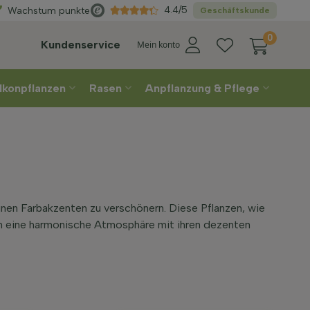
Wählen
Sie Ihre Lieferwoche
4.4/5
Wachstum punkte
Geschäftskunde
0
Kundenservice
Mein konto
lkonpflanzen
Rasen
Anpflanzung & Pflege
nen Farbakzenten zu verschönern. Diese Pflanzen, wie
en eine harmonische Atmosphäre mit ihren dezenten