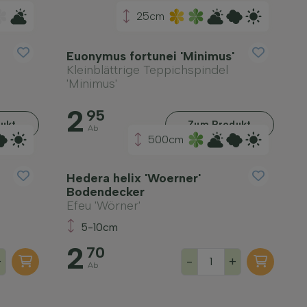
25cm
Euonymus fortunei 'Minimus'
Kleinblättrige Teppichspindel
'Minimus'
2
95
ukt
Zum Produkt
Ab
500cm
Hedera helix 'Woerner'
Bodendecker
Efeu 'Wörner'
5-10cm
2
70
+
-
+
Ab