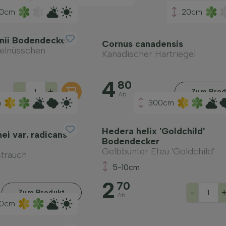
10cm
20cm
nii Bodendecker
Cornus canadensis
helnüsschen
Kanadischer Hartriegel
4
80
-
+
Zum Prod
Ab
m
300cm
Hedera helix 'Goldchild'
ei var. radicans
Bodendecker
Gelbbunter Efeu 'Goldchild'
trauch
5-10cm
2
70
-
Zum Produkt
Ab
0cm