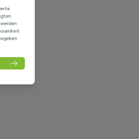
ierte
igten
 werden
rksamkeit
gegeben