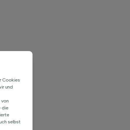
ir Cookies
ir und
n von
 die
ierte
uch selbst