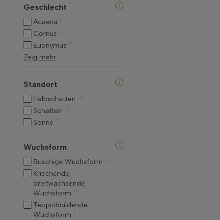
Geschlecht
1
Acaena
3
Cornus
8
Euonymus
Zeig mehr
Standort
15
Halbschatten
10
Schatten
12
Sonne
Wuchsform
4
Buschige Wuchsform
Kriechende,
breitwachsende
10
Wuchsform
Teppichbildende
1
Wuchsform