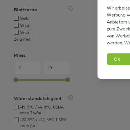
Wir arbeite
Blattfarbe
Werbung ve
1
Gelb
Anbietern 
1
Grau
zum Zweck 
15
Grün
von Werbe
Zeig mehr
werden. We
Preis
Ok
Widerstandsfähigkeit
-15,0°C / -9,4°C, USDA
12
zone 7b/8a
-23,3°C / -20,6°C, USDA
3
zone 6a