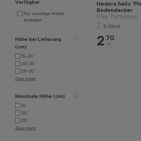
Verfügbar
Hedera helix 'Pl
Bodendecker
Nur vorrätige Artikel
Efeu 'Plattensee'
12
anzeigen
5-10cm
2
70
Höhe bei Lieferung
Ab
(cm)
2
15-20
1
20-25
2
25-30
Zeig mehr
Maximale Höhe (cm)
1
10
3
20
4
25
Zeig mehr