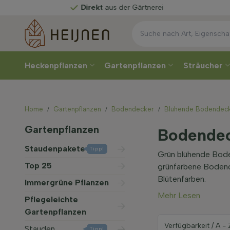
Direkt
aus der Gärtnerei
Heckenpflanzen
Gartenpflanzen
Sträucher
Home
Gartenpflanzen
Bodendecker
Blühende Bodendec
Gartenpflanzen
Bodendec
Staudenpakete
Tipp!
Grün blühende Boden
Top 25
grünfarbene Bodend
Blütenfarben.
Immergrüne Pflanzen
Mehr Lesen
Pflegeleichte
Gartenpflanzen
Stauden
Tipp!