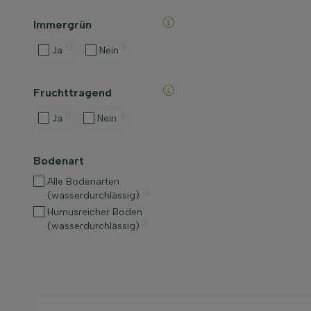
Immergrün
12
3
Ja
Nein
Fruchttragend
11
4
Ja
Nein
Bodenart
Alle Bodenarten
12
(wasserdurchlässig)
Humusreicher Boden
3
(wasserdurchlässig)