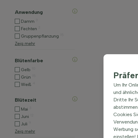
Anwendung
3
Damm
3
Fechten
15
Gruppenpflanzung
Zeig mehr
Blütenfarbe
10
Gelb
Präfe
15
Grün
4
Weiß
Um Ihr Onl
und ähnlic
Dritte Ihr 
Blütezeit
abstimmen 
3
Mai
Cookies Si
12
Juni
Verwendung
9
Juli
Werbung s
Zeig mehr
einstellen