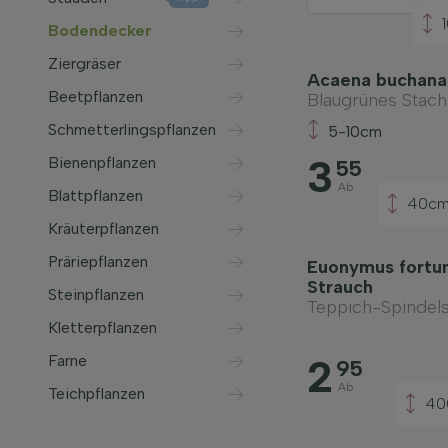
Bodendecker
Ziergräser
Acaena buchana
Beetpflanzen
Blaugrünes Stac
Schmetterlingspflanzen
5-10cm
3
Bienenpflanzen
55
Ab
Blattpflanzen
40c
Kräuterpflanzen
Präriepflanzen
Euonymus fortun
Strauch
Steinpflanzen
Teppich-Spindels
Kletterpflanzen
2
Farne
95
Ab
Teichpflanzen
40