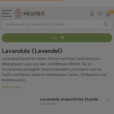
0
Filter
Sortieren nach
Lavandula (Lavendel)
Verfügbar
Lavandula bereichert jeden Garten mit ihrem aromatischen
silbergrauen Laub und den violettblauen Blüten. Sie ist
trockenheitsverträglich, bienenfreundlich und eignet sich für
Höhe bei Lieferung (cm)
Töpfe und Beete. Ideal für mediterrane Gärten, Duftgärten und
Insektenecken.
Mehr Lesen
Maximale Höhe (cm)
Lavandula angustifolia Staude
Lavendel
Standort