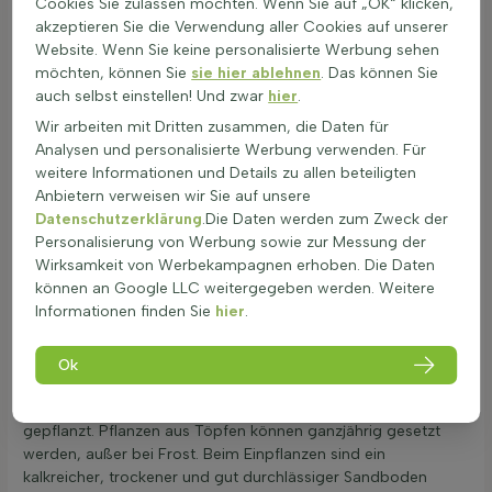
Cookies Sie zulassen möchten. Wenn Sie auf „OK“ klicken,
bis 7,5 haben. Die regelmäßige Düngung mit einem
akzeptieren Sie die Verwendung aller Cookies auf unserer
kalkhaltigen Dünger kann das Wachstum unterstützen. Die
Website. Wenn Sie keine personalisierte Werbung sehen
Bodenfeuchtigkeit sollte niedrig gehalten werden. Trockene
möchten, können Sie
sie hier ablehnen
. Das können Sie
Bedingungen fördern das Wachstum und die Blüte von
auch selbst einstellen! Und zwar
hier
.
Lavandula, weshalb mäßiges Gießen empfohlen wird,
Wir arbeiten mit Dritten zusammen, die Daten für
besonders in trockenen Sommermonaten. Als Duftstrauch ist
Analysen und personalisierte Werbung verwenden. Für
Lavandula auch eine hervorragende Bienenweide. Es ist
weitere Informationen und Details zu allen beteiligten
ratsam, den Boden gelegentlich mit Kompost zu verbessern,
Anbietern verweisen wir Sie auf unsere
um eine nährstoffarme Umgebung zu schaffen, die dem
Datenschutzerklärung
.Die Daten werden zum Zweck der
natürlichen mediterranen Lebensraum ähnelt. Für
Personalisierung von Werbung sowie zur Messung der
Gartenliebhaber gibt es viele Möglichkeiten, Lavendel zu
Wirksamkeit von Werbekampagnen erhoben. Die Daten
kaufen und Lavendelöl herzustellen, um den vollen Nutzen
können an Google LLC weitergegeben werden. Weitere
dieser Duftpflanze zu genießen.
Informationen finden Sie
hier
.
Lavendel pflanzen: Tipps für Beete, Töpfe und
Balkonkästen
Ok
Lavandula, auch bekannt als Lavendel, wird am besten im
Frühjahr (April–Mai) oder Spätsommer (September)
gepflanzt. Pflanzen aus Töpfen können ganzjährig gesetzt
werden, außer bei Frost. Beim Einpflanzen sind ein
kalkreicher, trockener und gut durchlässiger Sandboden