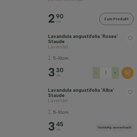
Widerstandsfähigkeit
2
90
Zum Produkt
Ab
Immergrün
Lavandula angustifolia 'Rosea'
Staude
Lavendel
Duftend
5-10cm
3
Bodenart
30
-
+
Ab
Filter anwenden
Lavandula angustifolia 'Alba'
Staude
Lavendel
5-10cm
3
45
Vorläufig ausverkauft
Ab