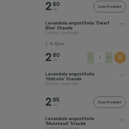
2
80
Zum Produkt
Wuchsform
Ab
Lavandula angustifolia 'Dwarf
Anwendung
Blue' Staude
Echter Lavendel
Blütenfarbe
5-10cm
2
80
-
+
Ab
Blütezeit
Lavandula angustifolia
'Hidcote' Staude
Blattfarbe
Echter Lavendel
2
Preis
85
Zum Produkt
Ab
Lavandula angustifolia
'Munstead' Staude
Echter Lavendel