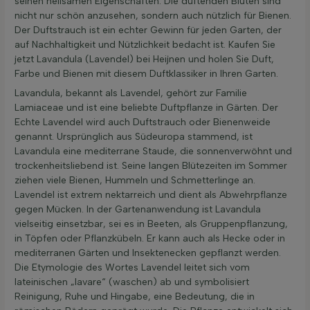
seinen heilsamen Eigenschaften. Die duftenden Blüten sind
nicht nur schön anzusehen, sondern auch nützlich für Bienen.
Der Duftstrauch ist ein echter Gewinn für jeden Garten, der
auf Nachhaltigkeit und Nützlichkeit bedacht ist. Kaufen Sie
jetzt Lavandula (Lavendel) bei Heijnen und holen Sie Duft,
Farbe und Bienen mit diesem Duftklassiker in Ihren Garten.
Lavandula, bekannt als Lavendel, gehört zur Familie
Lamiaceae und ist eine beliebte Duftpflanze in Gärten. Der
Echte Lavendel wird auch Duftstrauch oder Bienenweide
genannt. Ursprünglich aus Südeuropa stammend, ist
Lavandula eine mediterrane Staude, die sonnenverwöhnt und
trockenheitsliebend ist. Seine langen Blütezeiten im Sommer
ziehen viele Bienen, Hummeln und Schmetterlinge an.
Lavendel ist extrem nektarreich und dient als Abwehrpflanze
gegen Mücken. In der Gartenanwendung ist Lavandula
vielseitig einsetzbar, sei es in Beeten, als Gruppenpflanzung,
in Töpfen oder Pflanzkübeln. Er kann auch als Hecke oder in
mediterranen Gärten und Insektenecken gepflanzt werden.
Die Etymologie des Wortes Lavendel leitet sich vom
lateinischen „lavare“ (waschen) ab und symbolisiert
Reinigung, Ruhe und Hingabe, eine Bedeutung, die in