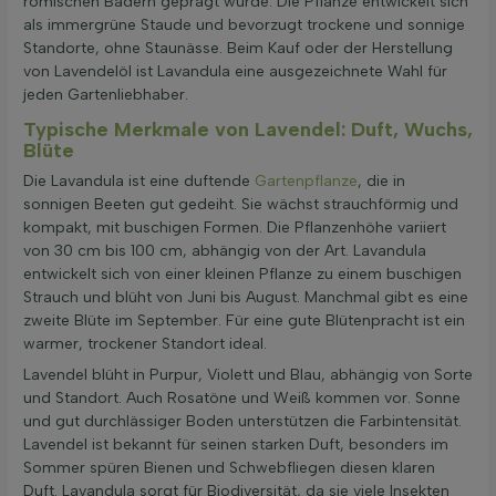
römischen Bädern geprägt wurde. Die Pflanze entwickelt sich
als immergrüne Staude und bevorzugt trockene und sonnige
Standorte, ohne Staunässe. Beim Kauf oder der Herstellung
von Lavendelöl ist Lavandula eine ausgezeichnete Wahl für
jeden Gartenliebhaber.
Typische Merkmale von Lavendel: Duft, Wuchs,
Blüte
Die Lavandula ist eine duftende
Gartenpflanze
, die in
sonnigen Beeten gut gedeiht. Sie wächst strauchförmig und
kompakt, mit buschigen Formen. Die Pflanzenhöhe variiert
von 30 cm bis 100 cm, abhängig von der Art. Lavandula
entwickelt sich von einer kleinen Pflanze zu einem buschigen
Strauch und blüht von Juni bis August. Manchmal gibt es eine
zweite Blüte im September. Für eine gute Blütenpracht ist ein
warmer, trockener Standort ideal.
Lavendel blüht in Purpur, Violett und Blau, abhängig von Sorte
und Standort. Auch Rosatöne und Weiß kommen vor. Sonne
und gut durchlässiger Boden unterstützen die Farbintensität.
Lavendel ist bekannt für seinen starken Duft, besonders im
Sommer spüren Bienen und Schwebfliegen diesen klaren
Duft. Lavandula sorgt für Biodiversität, da sie viele Insekten