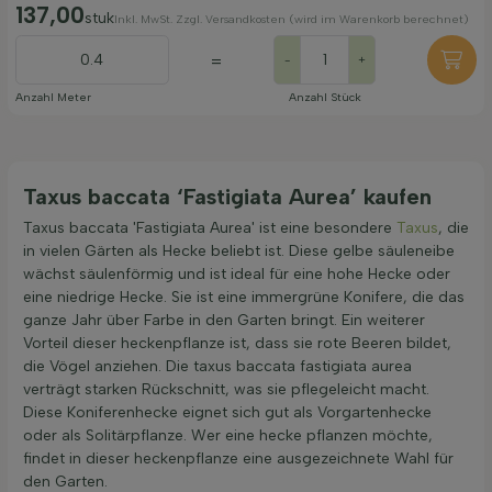
137,00
stuk
Inkl. MwSt. Zzgl. Versandkosten (wird im Warenkorb berechnet)
=
-
+
Anzahl Meter
Anzahl Stück
Taxus baccata ‘Fastigiata Aurea’ kaufen
Taxus baccata 'Fastigiata Aurea' ist eine besondere
Taxus
, die
in vielen Gärten als Hecke beliebt ist. Diese gelbe säuleneibe
wächst säulenförmig und ist ideal für eine hohe Hecke oder
eine niedrige Hecke. Sie ist eine immergrüne Konifere, die das
ganze Jahr über Farbe in den Garten bringt. Ein weiterer
Vorteil dieser heckenpflanze ist, dass sie rote Beeren bildet,
die Vögel anziehen. Die taxus baccata fastigiata aurea
verträgt starken Rückschnitt, was sie pflegeleicht macht.
Diese Koniferenhecke eignet sich gut als Vorgartenhecke
oder als Solitärpflanze. Wer eine hecke pflanzen möchte,
findet in dieser heckenpflanze eine ausgezeichnete Wahl für
den Garten.