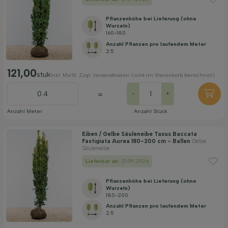
Pflanzenhöhe bei Lieferung (ohne
Wurzeln)
160-180
Anzahl Pflanzen pro laufendem Meter
2.5
121,00
stuk
Inkl. MwSt. Zzgl. Versandkosten (wird im Warenkorb berechnet)
=
-
+
Anzahl Meter
Anzahl Stück
Eiben / Gelbe Säuleneibe Taxus Baccata
Fastigiata Aurea 180-200 cm - Ballen
Gelbe
Säuleneibe
Lieferbar ab:
21.09.2026
Pflanzenhöhe bei Lieferung (ohne
Wurzeln)
180-200
Anzahl Pflanzen pro laufendem Meter
2.5