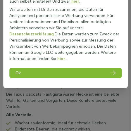
auch selbst einstellen! Und zwar
hier
.
Heckenpflanze bietet auch einen Lebensraum für Vögel und
Insekten, was zur Biodiversität beiträgt. Obwohl die Pflanze
Wir arbeiten mit Dritten zusammen, die Daten für
giftig ist, ist sie bei normalem Gebrauch im Garten
Analysen und personalisierte Werbung verwenden. Für
ungefährlich. Beim Pflanzen sollte die Größe der gelieferten
weitere Informationen und Details zu allen beteiligten
Pflanzen berücksichtigt werden, um die richtige Anzahl pro
Anbietern verweisen wir Sie auf unsere
laufendem Meter zu bestimmen (siehe Planteigenschaften).
Datenschutzerklärung
.Die Daten werden zum Zweck der
Die Taxus baccata 'Fastigiata Aurea' kann gut mit anderen
Personalisierung von Werbung sowie zur Messung der
Pflanzen kombiniert werden, um eine vielfältige und
Wirksamkeit von Werbekampagnen erhoben. Die Daten
ansprechende Hecke zu schaffen. Eine
Heckenpflanze
wie
können an Google LLC weitergegeben werden. Weitere
diese ist eine ausgezeichnete Wahl für jeden Gartenliebhaber,
Informationen finden Sie
hier
.
der eine langlebige und pflegeleichte Hecke sucht.
Ok
Taxus baccata 'Fastigiata Aurea' Hecke:
Pluspunkte und Minuspunkte
Die Taxus baccata 'Fastigiata Aurea' Hecke ist eine beliebte
Wahl für Gärten und Vorgärten. Diese Konifere bietet viele
Vorteile:
Alle Vorteile:
Wächst säulenförmig, ideal für schmale Hecken.
Bildet rote Beeren, die dekorativ wirken.