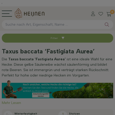
0
Filter
Sortieren nach
Taxus baccata ‘Fastigiata Aurea’
Höhe bei Lieferung (cm)
Die
Taxus baccata 'Fastigiata Aurea'
ist eine ideale Wahl für eine
Hecke. Diese gelbe Säuleneibe wächst säulenförmig und bildet
rote Beeren. Sie ist immergrün und verträgt starken Rückschnitt.
Breite bei Lieferung (cm)
Perfekt für hohe oder niedrige Hecken im Vorgarten.
Standort
Mehr Lesen
Anwendung
Winterfestigkeit
Stutzen