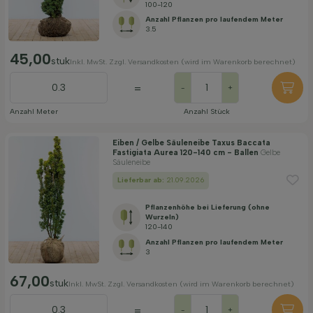
100-120
Anzahl Pflanzen pro laufendem Meter
3.5
45,00
stuk
Inkl. MwSt. Zzgl. Versandkosten (wird im Warenkorb berechnet)
=
-
+
Anzahl Meter
Anzahl Stück
Eiben / Gelbe Säuleneibe Taxus Baccata
Fastigiata Aurea 120-140 cm - Ballen
Gelbe
Säuleneibe
Lieferbar ab:
21.09.2026
Pflanzenhöhe bei Lieferung (ohne
Wurzeln)
120-140
Anzahl Pflanzen pro laufendem Meter
3
67,00
stuk
Inkl. MwSt. Zzgl. Versandkosten (wird im Warenkorb berechnet)
=
-
+