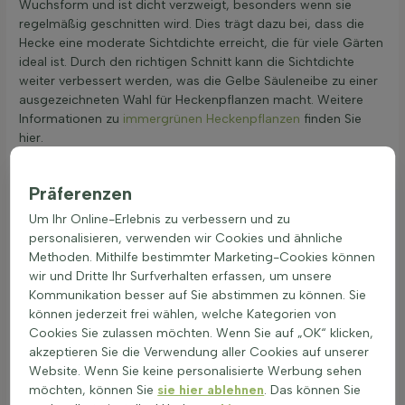
Wuchsform und ist dicht verzweigt, besonders wenn sie
regelmäßig geschnitten wird. Dies trägt dazu bei, dass die
Hecke eine moderate Sichtdichte erreicht, die für viele Gärten
ideal ist. Durch den richtigen Schnitt kann die Sichtdichte
weiter verbessert werden, was die Gelbe Säuleneibe zu einer
ausgezeichneten Wahl für Heckenpflanzen macht. Weitere
Informationen zu
immergrünen Heckenpflanzen
finden Sie
hier.
Die Taxus baccata 'Fastigiata Aurea' Hecke ist eine beliebte
Wahl für Gärten, da sie sowohl als hohe Hecke als auch als
Präferenzen
niedrige Hecke verwendet werden kann. Diese Konifere ist
Um Ihr Online-Erlebnis zu verbessern und zu
winterhart bis zu Temperaturen von -20,5°C und gehört zur
personalisieren, verwenden wir Cookies und ähnliche
USDA Zone 6b. Die Winterhärte kann jedoch durch den
Methoden. Mithilfe bestimmter Marketing-Cookies können
Zeitpunkt des Frosts und die Standortbedingungen wie
wir und Dritte Ihr Surfverhalten erfassen, um unsere
Boden und Wind beeinflusst werden. Die gelbe Säuleneibe
Kommunikation besser auf Sie abstimmen zu können. Sie
bevorzugt gut durchlässige Böden und kann in allen
können jederzeit frei wählen, welche Kategorien von
Bodenarten gedeihen, solange die Drainage gewährleistet ist.
Cookies Sie zulassen möchten. Wenn Sie auf „OK“ klicken,
Zu viel Feuchtigkeit kann jedoch schädlich sein, daher ist es
akzeptieren Sie die Verwendung aller Cookies auf unserer
wichtig, Staunässe zu vermeiden. Die Taxus baccata
Website. Wenn Sie keine personalisierte Werbung sehen
'Fastigiata Aurea' blüht im April und Mai mit gelben Blüten, die
möchten, können Sie
sie hier ablehnen
. Das können Sie
eine attraktive Ergänzung für jeden Garten darstellen. Diese