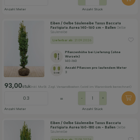
Anzahl Meter
Anzahl Stück
Eiben / Gelbe Säuleneibe Taxus Baccata
Fastigiata Aurea 140-160 cm - Ballen
Gelbe
Säuleneibe
Lieferbar ab:
21.09.2026
Pflanzenhöhe bei Lieferung (ohne
Wurzeln)
140-160
Anzahl Pflanzen pro laufendem Meter
3
93,00
stuk
Inkl. MwSt. Zzgl. Versandkosten (wird im Warenkorb berechnet)
=
-
+
Anzahl Meter
Anzahl Stück
Eiben / Gelbe Säuleneibe Taxus Baccata
Fastigiata Aurea 160-180 cm - Ballen
Gelbe
Säuleneibe
Lieferbar ab:
21.09.2026