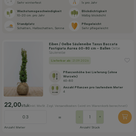
Sehr winterfest
1x pro Jahr
Blütezeit
Wachstums­geschwindigkeit
Blickdichtigkeit
10-20 cm. pro Jahr
Mäßig blickdicht
Standplatz
Pflegeleicht
Preis
Schatten, Halbschatten, Sonne
Sehr pflegeleicht
Eiben / Gelbe Säuleneibe Taxus Baccata
Fastigiata Aurea 60-80 cm - Ballen
Gelbe
Säuleneibe
Lieferbar ab:
21.09.2026
Filter anwenden
Pflanzenhöhe bei Lieferung (ohne
Wurzeln)
60-80
Anzahl Pflanzen pro laufendem Meter
4
22,00
stuk
Inkl. MwSt. Zzgl. Versandkosten (wird im Warenkorb berechnet)
=
-
+
Anzahl Meter
Anzahl Stück