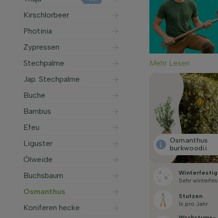
Kirschlorbeer
Photinia
Zypressen
Mehr Lesen
Stechpalme
Jap. Stechpalme
Buche
Bambus
Efeu
Osmanthus
Liguster
burkwoodii
Ölweide
Winterfestig
Buchsbaum
Sehr winterfes
Osmanthus
Stutzen
1x pro Jahr
Koniferen hecke
Wachstums­