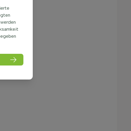
ierte
igten
 werden
rksamkeit
gegeben