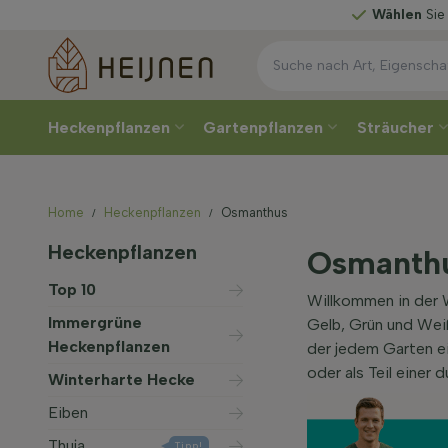
Wählen
Sie Ihre Lieferwoch
Heckenpflanzen
Gartenpflanzen
Sträucher
Home
Heckenpflanzen
Osmanthus
Heckenpflanzen
Osmanthu
Top 10
Willkommen in der W
Immergrüne
Gelb, Grün und Wei
Heckenpflanzen
der jedem Garten ei
oder als Teil einer
Winterharte Hecke
Eiben
Thuja
Tipp!