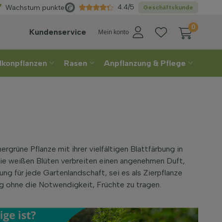
Direkt
aus der Gärtnere
4.4/5
Wachstum punkte
Geschäftskunde
0
Kundenservice
Mein konto
lkonpflanzen
Rasen
Anpflanzung & Pflege
grüne Pflanze mit ihrer vielfältigen Blattfärbung in
ie weißen Blüten verbreiten einen angenehmen Duft,
ng für jede Gartenlandschaft, sei es als Zierpflanze
ng ohne die Notwendigkeit, Früchte zu tragen.