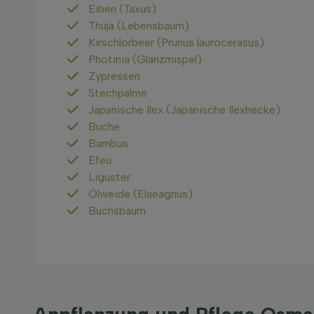
Eiben (Taxus)
Thuja (Lebensbaum)
Kirschlorbeer (Prunus laurocerasus)
Photinia (Glanzmispel)
Zypressen
Stechpalme
Japanische Ilex (Japanische Ilexhecke)
Buche
Bambus
Efeu
Liguster
Ölweide (Elaeagnus)
Buchsbaum
Anpflanzung und Pflege Osma