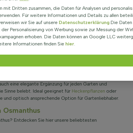
 wegen seiner kompakten und buschigen Wuchsform sehr
n mit Dritten zusammen, die Daten für Analysen und personalis
rwenden. Für weitere Informationen und Details zu allen beteil
 bekannt als Herbstblühende Duftblüte, ist eine
verweisen wir Sie auf unsere
Datenschutzerklärung
.Die Daten
eine Blätter zeigen eine Mischung aus Creme, Rosa, Gelb
der Personalisierung von Werbung sowie zur Messung der Wi
ren Blickfang bietet. Während die Blütenzeit im
kampagnen erhoben. Die Daten können an Google LLC weiter
 Auge das ganze Jahr über mit seinem farbenfrohen Laub.
itere Informationen finden Sie
hier
.
n angenehmen Duft und machen diesen Strauch zu einer
chaft.
 auch unter dem Namen Herbstblühende Duftblüte
panaschiertes Laub. Die Blätter präsentieren sich in
ze ein ganzjähriges Interesse verleihen. Als Teil der
rauch eine elegante Ergänzung für jeden Garten und
e Sinne belebt. Ideal geeignet für
Heckenpflanzen
oder
chte und optisch ansprechende Option für Gartenliebhaber.
um Osmanthus
thus? Entdecken Sie hier unsere beliebtesten