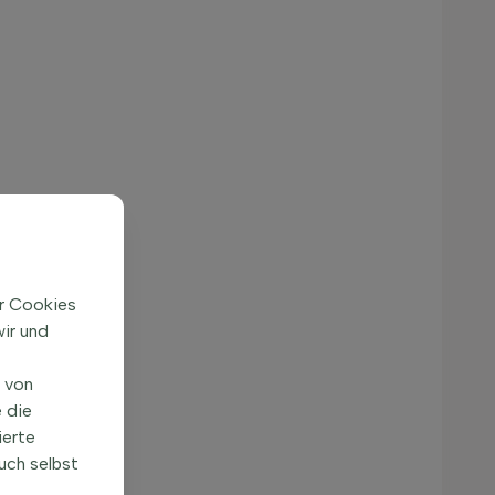
ir Cookies
ir und
n von
 die
ierte
uch selbst