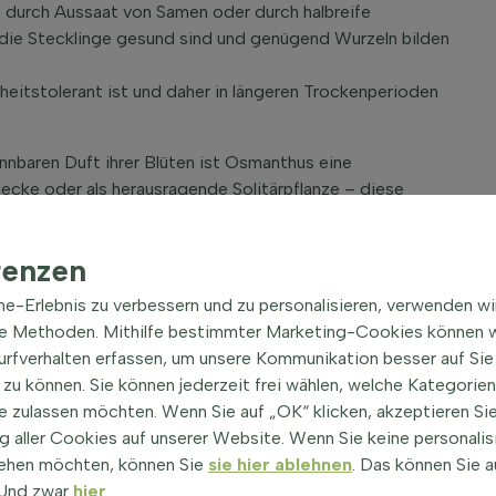
durch Aussaat von Samen oder durch halbreife
s die Stecklinge gesund sind und genügend Wurzeln bilden
eitstolerant ist und daher in längeren Trockenperioden
nnbaren Duft ihrer Blüten ist Osmanthus eine
ecke oder als herausragende Solitärpflanze – diese
 (Osmanthus)
renzen
nierenden Blattwerke der Duftblüten, die sich als wahre
ine-Erlebnis zu verbessern und zu personalisieren, verwenden w
us-Arten zeichnen sich durch ihre blühende Pracht und
he Methoden. Mithilfe bestimmter Marketing-Cookies können w
cht nur optische Highlights in Ihre grüne Oase, sondern
Surfverhalten erfassen, um unsere Kommunikation besser auf Sie
rlebnis.
zu können. Sie können jederzeit frei wählen, welche Kategorie
s Burkwoods Duftblüte, verzaubert nicht nur durch sein
e zulassen möchten. Wenn Sie auf „OK“ klicken, akzeptieren Sie
h seine herrlichen weißen Blüten. Diese Pflanze
 aller Cookies auf unserer Website. Wenn Sie keine personalis
Monaten April und Mai, wenn sie ihre wohlriechenden Blüten
ehen möchten, können Sie
sie hier ablehnen
. Das können Sie a
renden Duft bereichern. Als Zierstrauch für Hecken und
! Und zwar
hier
.