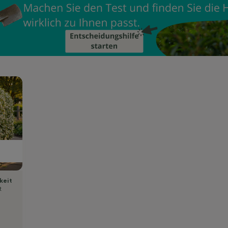
keit
t