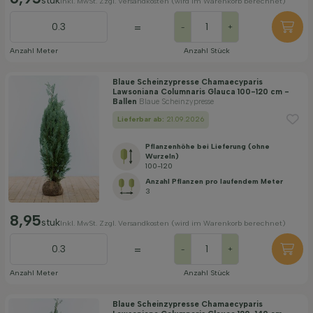
stuk
Inkl. MwSt. Zzgl. Versandkosten (wird im Warenkorb berechnet)
=
-
+
Anzahl Meter
Anzahl Stück
Blaue Scheinzypresse Chamaecyparis
Lawsoniana Columnaris Glauca 100-120 cm -
Ballen
Blaue Scheinzypresse
Lieferbar ab:
21.09.2026
Pflanzenhöhe bei Lieferung (ohne
Wurzeln)
100-120
Anzahl Pflanzen pro laufendem Meter
3
8,95
stuk
Inkl. MwSt. Zzgl. Versandkosten (wird im Warenkorb berechnet)
=
-
+
Anzahl Meter
Anzahl Stück
Blaue Scheinzypresse Chamaecyparis