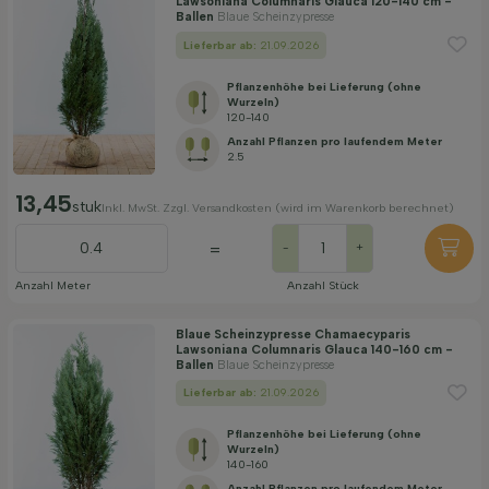
Lawsoniana Columnaris Glauca 120-140 cm -
Ballen
Blaue Scheinzypresse
Lieferbar ab:
21.09.2026
Pflanzenhöhe bei Lieferung (ohne
Wurzeln)
120-140
Anzahl Pflanzen pro laufendem Meter
2.5
13,45
stuk
Inkl. MwSt. Zzgl. Versandkosten (wird im Warenkorb berechnet)
=
-
+
Anzahl Meter
Anzahl Stück
Blaue Scheinzypresse Chamaecyparis
Lawsoniana Columnaris Glauca 140-160 cm -
Ballen
Blaue Scheinzypresse
Lieferbar ab:
21.09.2026
Pflanzenhöhe bei Lieferung (ohne
Wurzeln)
140-160
Anzahl Pflanzen pro laufendem Meter