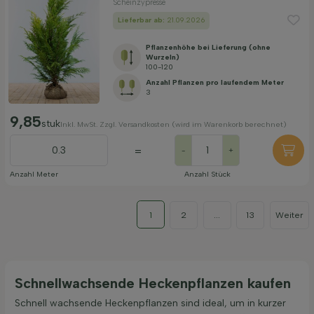
Scheinzypresse
Lieferbar ab:
21.09.2026
Pflanzenhöhe bei Lieferung (ohne
Wurzeln)
100-120
Anzahl Pflanzen pro laufendem Meter
3
9,85
stuk
Inkl. MwSt. Zzgl. Versandkosten (wird im Warenkorb berechnet)
=
-
+
Anzahl Meter
Anzahl Stück
1
2
...
13
Weiter
Schnellwachsende Heckenpflanzen kaufen
Schnell wachsende Heckenpflanzen sind ideal, um in kurzer