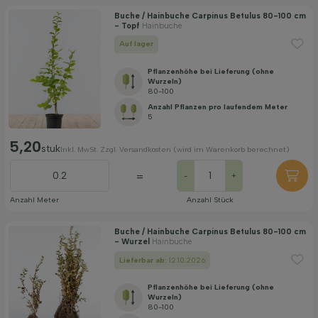
Buche / Hainbuche Carpinus Betulus 80-100 cm
Sichtdicht
- Topf
Hainbuche
Auf lager
Wachstumsrate (cm pro Jahr)
Pflanzenhöhe bei Lieferung (ohne
Wurzeln)
80-100
Bodenart
Anzahl Pflanzen pro laufendem Meter
5
5,20
stuk
Inkl. MwSt. Zzgl. Versandkosten (wird im Warenkorb berechnet)
Wuchsform
=
-
+
Filter anwenden
Anzahl Meter
Anzahl Stück
Buche / Hainbuche Carpinus Betulus 80-100 cm
- Wurzel
Hainbuche
Lieferbar ab:
12.10.2026
Pflanzenhöhe bei Lieferung (ohne
Wurzeln)
80-100