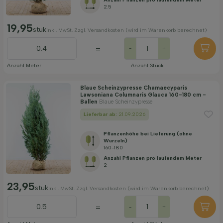
2.5
19,95
stuk
Inkl. MwSt. Zzgl. Versandkosten (wird im Warenkorb berechnet)
=
-
+
Anzahl Meter
Anzahl Stück
Blaue Scheinzypresse Chamaecyparis
Lawsoniana Columnaris Glauca 160-180 cm -
Ballen
Blaue Scheinzypresse
Lieferbar ab:
21.09.2026
Pflanzenhöhe bei Lieferung (ohne
Wurzeln)
160-180
Anzahl Pflanzen pro laufendem Meter
2
23,95
stuk
Inkl. MwSt. Zzgl. Versandkosten (wird im Warenkorb berechnet)
=
-
+