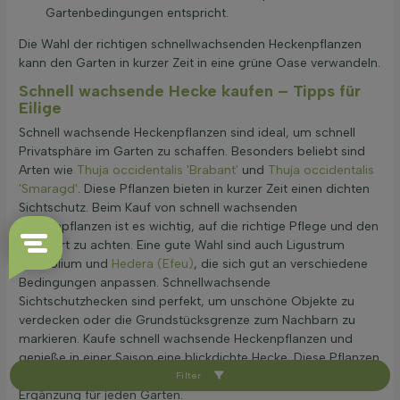
Gartenbedingungen entspricht.
Die Wahl der richtigen schnellwachsenden Heckenpflanzen
kann den Garten in kurzer Zeit in eine grüne Oase verwandeln.
Schnell wachsende Hecke kaufen – Tipps für
Eilige
Schnell wachsende Heckenpflanzen sind ideal, um schnell
Privatsphäre im Garten zu schaffen. Besonders beliebt sind
Arten wie
Thuja occidentalis 'Brabant'
und
Thuja occidentalis
'Smaragd'
. Diese Pflanzen bieten in kurzer Zeit einen dichten
Sichtschutz. Beim Kauf von schnell wachsenden
Heckenpflanzen ist es wichtig, auf die richtige Pflege und den
Standort zu achten. Eine gute Wahl sind auch Ligustrum
ovalifolium und
Hedera (Efeu)
, die sich gut an verschiedene
Bedingungen anpassen. Schnellwachsende
Sichtschutzhecken sind perfekt, um unschöne Objekte zu
verdecken oder die Grundstücksgrenze zum Nachbarn zu
markieren. Kaufe schnell wachsende Heckenpflanzen und
genieße in einer Saison eine blickdichte Hecke. Diese Pflanzen
sind nicht nur funktional, sondern auch eine schöne
Filter
Ergänzung für jeden Garten.