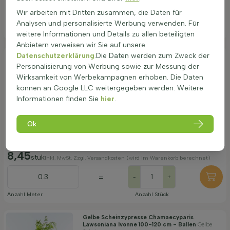
Wir arbeiten mit Dritten zusammen, die Daten für
=
-
+
Analysen und personalisierte Werbung verwenden. Für
Anzahl Meter
Anzahl Stück
weitere Informationen und Details zu allen beteiligten
Anbietern verweisen wir Sie auf unsere
Gelbe Scheinzypresse Chamaecyparis
Datenschutzerklärung
.Die Daten werden zum Zweck der
Lawsoniana Ivonne 80-100 cm - Ballen
Gelbe
Personalisierung von Werbung sowie zur Messung der
Scheinzypresse
Wirksamkeit von Werbekampagnen erhoben. Die Daten
Lieferbar ab:
21.09.2026
können an Google LLC weitergegeben werden. Weitere
Informationen finden Sie
hier
.
Pflanzenhöhe bei Lieferung (ohne
Wurzeln)
80-100
Ok
Anzahl Pflanzen pro laufendem Meter
3
8,45
stuk
Inkl. MwSt. Zzgl. Versandkosten (wird im Warenkorb berechnet)
=
-
+
Anzahl Meter
Anzahl Stück
Gelbe Scheinzypresse Chamaecyparis
Lawsoniana Ivonne 100-120 cm - Ballen
Gelbe