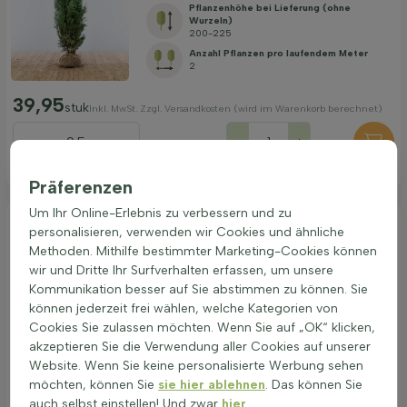
Pflanzenhöhe bei Lieferung (ohne
Wurzeln)
200-225
Anzahl Pflanzen pro laufendem Meter
2
39,95
stuk
Inkl. MwSt. Zzgl. Versandkosten (wird im Warenkorb berechnet)
=
-
+
Anzahl Meter
Anzahl Stück
Präferenzen
Um Ihr Online-Erlebnis zu verbessern und zu
Gelbe Scheinzypresse Chamaecyparis
Lawsoniana Ivonne 60-80 cm - Ballen
Gelbe
personalisieren, verwenden wir Cookies und ähnliche
Scheinzypresse
Methoden. Mithilfe bestimmter Marketing-Cookies können
Lieferbar ab:
21.09.2026
wir und Dritte Ihr Surfverhalten erfassen, um unsere
Kommunikation besser auf Sie abstimmen zu können. Sie
Pflanzenhöhe bei Lieferung (ohne
können jederzeit frei wählen, welche Kategorien von
Wurzeln)
60-80
Cookies Sie zulassen möchten. Wenn Sie auf „OK“ klicken,
Anzahl Pflanzen pro laufendem Meter
akzeptieren Sie die Verwendung aller Cookies auf unserer
3
Website. Wenn Sie keine personalisierte Werbung sehen
möchten, können Sie
sie hier ablehnen
. Das können Sie
6,95
stuk
Inkl. MwSt. Zzgl. Versandkosten (wird im Warenkorb berechnet)
auch selbst einstellen! Und zwar
hier
.