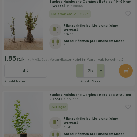
Buche / Hainbuche Carpinus Betulus 40-60 cm
- Wurzel
Hainbuche
Maximale Höhe (cm)
Lieferbar ab:
12.10.2026
Pflanzenhöhe bei Lieferung (ohne
Geschlecht
Wurzeln)
40-60
Anzahl Pflanzen pro laufendem Meter
6
Standort
1,85
stuk
Inkl. MwSt. Zzgl. Versandkosten (wird im Warenkorb berechnet)
Wuchsform
=
-
+
Anzahl Meter
Anzahl Stück
Anwendung
Buche / Hainbuche Carpinus Betulus 60-80 cm
- Topf
Hainbuche
Blütenfarbe
Auf lager
Pflanzenhöhe bei Lieferung (ohne
Blütezeit
Wurzeln)
60-80
Anzahl Pflanzen pro laufendem Meter