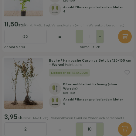
125-150
Anzahl Pflanzen pro laufendem Meter
4
11,50
stuk
Inkl. MwSt. Zzgl. Versandkosten (wird im Warenkorb berechnet)
=
-
+
Anzahl Meter
Anzahl Stück
Buche / Hainbuche Carpinus Betulus 125-150 cm
- Wurzel
Hainbuche
Lieferbar ab:
12.10.2026
Pflanzenhöhe bei Lieferung (ohne
Wurzeln)
125-150
Anzahl Pflanzen pro laufendem Meter
5
3,95
stuk
Inkl. MwSt. Zzgl. Versandkosten (wird im Warenkorb berechnet)
=
-
+