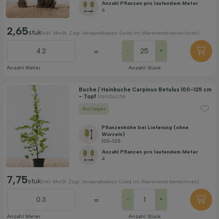
Anzahl Pflanzen pro laufendem Meter
6
2,65
stuk
Inkl. MwSt. Zzgl. Versandkosten (wird im Warenkorb berechnet)
=
-
+
Anzahl Meter
Anzahl Stück
Buche / Hainbuche Carpinus Betulus 100-125 cm
- Topf
Hainbuche
Auf lager
Pflanzenhöhe bei Lieferung (ohne
Wurzeln)
100-125
Anzahl Pflanzen pro laufendem Meter
4
7,75
stuk
Inkl. MwSt. Zzgl. Versandkosten (wird im Warenkorb berechnet)
=
-
+
Anzahl Meter
Anzahl Stück