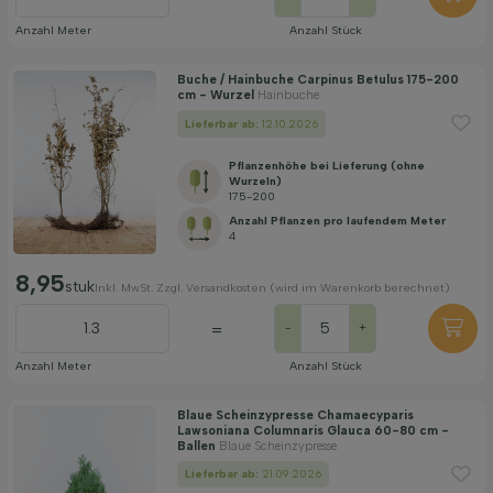
Anzahl Meter
Anzahl Stück
Buche / Hainbuche Carpinus Betulus 175-200
cm - Wurzel
Hainbuche
Lieferbar ab:
12.10.2026
Pflanzenhöhe bei Lieferung (ohne
Wurzeln)
175-200
Anzahl Pflanzen pro laufendem Meter
4
8,95
stuk
Inkl. MwSt. Zzgl. Versandkosten (wird im Warenkorb berechnet)
=
-
+
Anzahl Meter
Anzahl Stück
Blaue Scheinzypresse Chamaecyparis
Lawsoniana Columnaris Glauca 60-80 cm -
Ballen
Blaue Scheinzypresse
Lieferbar ab:
21.09.2026