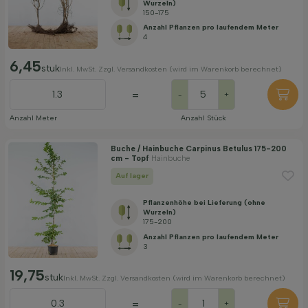
Wurzeln)
150-175
Anzahl Pflanzen pro laufendem Meter
4
6,45
stuk
Inkl. MwSt. Zzgl. Versandkosten (wird im Warenkorb berechnet)
=
-
+
Anzahl Meter
Anzahl Stück
Buche / Hainbuche Carpinus Betulus 175-200
cm - Topf
Hainbuche
Auf lager
Pflanzenhöhe bei Lieferung (ohne
Wurzeln)
175-200
Anzahl Pflanzen pro laufendem Meter
3
19,75
stuk
Inkl. MwSt. Zzgl. Versandkosten (wird im Warenkorb berechnet)
=
-
+