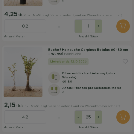
5
Blattfarbe
4,25
stuk
Inkl. MwSt. Zzgl. Versandkosten (wird im Warenkorb berechnet)
Preis
=
-
+
Anzahl Meter
Anzahl Stück
Buche / Hainbuche Carpinus Betulus 60-80 cm
- Wurzel
Hainbuche
Lieferbar ab:
12.10.2026
Widerstandsfähigkeit
Pflanzenhöhe bei Lieferung (ohne
Wurzeln)
60-80
Immergrün
Anzahl Pflanzen pro laufendem Meter
6
2,15
Duftend
stuk
Inkl. MwSt. Zzgl. Versandkosten (wird im Warenkorb berechnet)
=
-
+
Fruchttragend
Anzahl Meter
Anzahl Stück