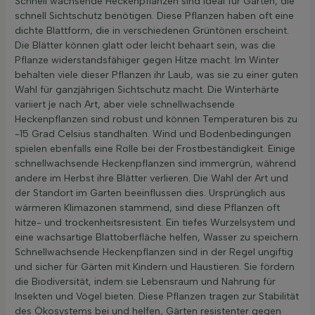
Schnell wachsende Heckenpflanzen sind ideal für Gärten, die
schnell Sichtschutz benötigen. Diese Pflanzen haben oft eine
dichte Blattform, die in verschiedenen Grüntönen erscheint.
Die Blätter können glatt oder leicht behaart sein, was die
Pflanze widerstandsfähiger gegen Hitze macht. Im Winter
behalten viele dieser Pflanzen ihr Laub, was sie zu einer guten
Wahl für ganzjährigen Sichtschutz macht. Die Winterhärte
variiert je nach Art, aber viele schnellwachsende
Heckenpflanzen sind robust und können Temperaturen bis zu
-15 Grad Celsius standhalten. Wind und Bodenbedingungen
spielen ebenfalls eine Rolle bei der Frostbeständigkeit. Einige
schnellwachsende Heckenpflanzen sind immergrün, während
andere im Herbst ihre Blätter verlieren. Die Wahl der Art und
der Standort im Garten beeinflussen dies. Ursprünglich aus
wärmeren Klimazonen stammend, sind diese Pflanzen oft
hitze- und trockenheitsresistent. Ein tiefes Wurzelsystem und
eine wachsartige Blattoberfläche helfen, Wasser zu speichern.
Schnellwachsende Heckenpflanzen sind in der Regel ungiftig
und sicher für Gärten mit Kindern und Haustieren. Sie fördern
die Biodiversität, indem sie Lebensraum und Nahrung für
Insekten und Vögel bieten. Diese Pflanzen tragen zur Stabilität
des Ökosystems bei und helfen, Gärten resistenter gegen