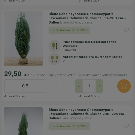
Anzahl Meter
Anzahl Stück
Blaue Scheinzypresse Chamaecyparis
Lawsoniana Columnaris Glauca 180-200 cm -
Ballen
Blaue Scheinzypresse
Lieferbar ab:
21.09.2026
Pflanzenhöhe bei Lieferung (ohne
Wurzeln)
180-200
Anzahl Pflanzen pro laufendem Meter
2
29,50
stuk
Inkl. MwSt. Zzgl. Versandkosten (wird im Warenkorb berechnet)
=
-
+
Anzahl Meter
Anzahl Stück
Blaue Scheinzypresse Chamaecyparis
Lawsoniana Columnaris Glauca 200-225 cm -
Ballen
Blaue Scheinzypresse
Lieferbar ab:
21.09.2026