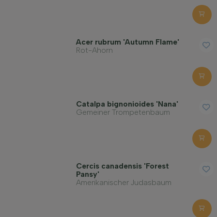
Blütezeit
Acer rubrum 'Autumn Flame'
Blattfarbe
Rot-Ahorn
Preis
Catalpa bignonioides 'Nana'
Gemeiner Trompetenbaum
Widerstandsfähigkeit
Cercis canadensis 'Forest
Immergrün
Pansy'
Amerikanischer Judasbaum
Fruchttragend