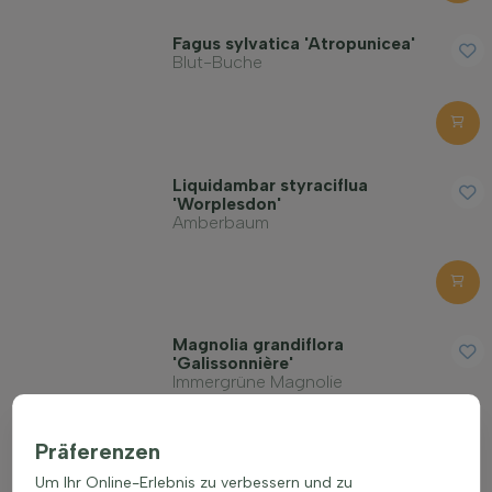
Herbstfarbe
Fagus sylvatica 'Atropunicea'
Blut-Buche
Rinde/Bast
Erwachsene Höhe in Metern
Liquidambar styraciflua
'Worplesdon'
Amberbaum
Erwachsene Breite in Metern
Bodenart
Magnolia grandiflora
'Galissonnière'
Immergrüne Magnolie
Kronenform
Präferenzen
Verhärtung
Um Ihr Online-Erlebnis zu verbessern und zu