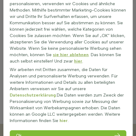
Photinia fraseri 'Red Robin'
personalisieren, verwenden wir Cookies und ähnliche
Filter anwenden
Glanzmispelbäume
Methoden. Mithilfe bestimmter Marketing-Cookies können
wir und Dritte Ihr Surfverhalten erfassen, um unsere
Kommunikation besser auf Sie abstimmen zu können. Sie
können jederzeit frei wählen, welche Kategorien von
Cookies Sie zulassen möchten. Wenn Sie auf „OK“ klicken,
Prunus serrulata 'Kanzan'
akzeptieren Sie die Verwendung aller Cookies auf unserer
Japanische Blüten-Kirsche
Website. Wenn Sie keine personalisierte Werbung sehen
möchten, können Sie
sie hier ablehnen
. Das können Sie
auch selbst einstellen! Und zwar
hier
.
Wir arbeiten mit Dritten zusammen, die Daten für
Analysen und personalisierte Werbung verwenden. Für
Quercus ilex
weitere Informationen und Details zu allen beteiligten
Stein-Eiche
Anbietern verweisen wir Sie auf unsere
Datenschutzerklärung
.Die Daten werden zum Zweck der
Personalisierung von Werbung sowie zur Messung der
Wirksamkeit von Werbekampagnen erhoben. Die Daten
können an Google LLC weitergegeben werden. Weitere
Informationen finden Sie
hier
.
Kundenservice
Ok