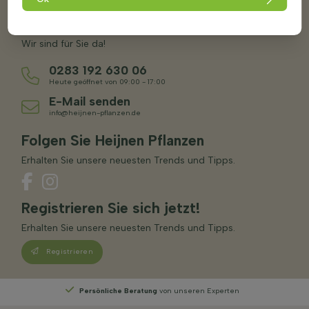
Benötigen Sie Hilfe bei Ihrer Bestellung oder bei der
Auswahl des richtigen Baumes oder der richtigen Pflanze?
Wir sind für Sie da!
0283 192 630 06
Heute geöffnet von 09:00 - 17:00
E-Mail senden
info@heijnen-pflanzen.de
Folgen Sie Heijnen Pflanzen
Erhalten Sie unsere neuesten Trends und Tipps.
Registrieren Sie sich jetzt!
Erhalten Sie unsere neuesten Trends und Tipps.
Registrieren
Persönliche Beratung
von unseren Experten