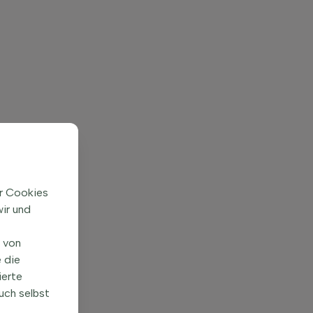
ir Cookies
ir und
n von
 die
ierte
uch selbst