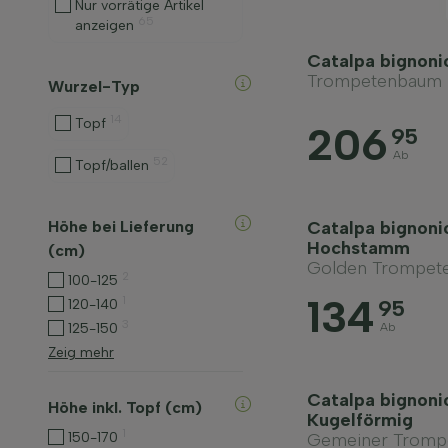
Nur vorrätige Artikel
65
anzeigen
Catalpa bignon
Trompetenbaum
Wurzel-Typ
14
Topf
206
95
Ab
52
Topf/ballen
Höhe bei Lieferung
Catalpa bignonio
Hochstamm
(cm)
Golden Trompet
2
100-125
134
1
95
120-140
3
125-150
Ab
Zeig mehr
Catalpa bignoni
Höhe inkl. Topf (cm)
Kugelförmig
1
150-170
Gemeiner Tromp