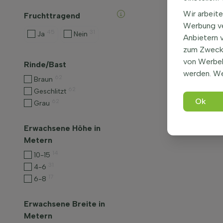
Wir arbeite
Fruchttragend
Werbung ve
45
31
Ja
Nein
Anbietern 
zum Zweck 
von Werbe
Rinde/Bast
werden. We
62
Braun
62
Geschlitzt
Ok
62
Grau
Erwachsene Höhe in
Metern
14
10-15
31
4-6
17
6-8
Erwachsene Breite in
Metern