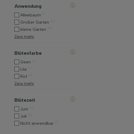
Anwendung
31
Alleebaum
62
Großer Garten
48
kleine Gärten
Zeig mehr
Blütenfarbe
31
Geen
31
Lila
14
Rot
Zeig mehr
Blütezeit
45
Juni
45
Juli
31
Nicht anwendbar