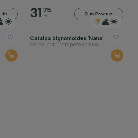
31
75
ukt
Zum Produkt
Ab
'
Catalpa bignonioides 'Nana'
Gemeiner Trompetenbaum