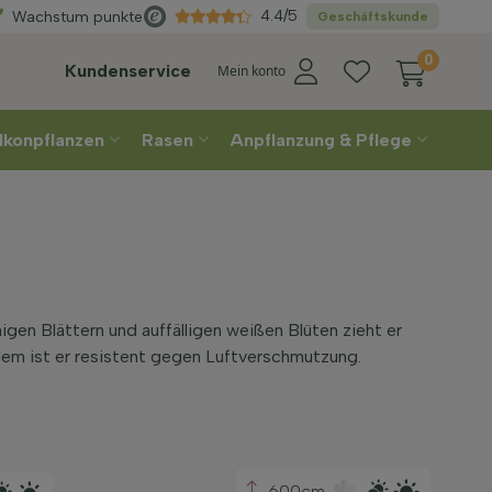
Direkt
aus der Gärtnerei
4.4/5
Wachstum punkte
Geschäftskunde
0
Kundenservice
Mein konto
lkonpflanzen
Rasen
Anpflanzung & Pflege
igen Blättern und auffälligen weißen Blüten zieht er
udem ist er resistent gegen Luftverschmutzung.
600cm