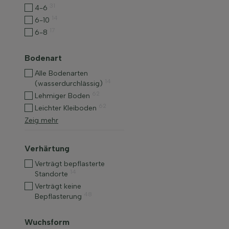
31
4-6
14
6-10
17
6-8
Bodenart
Alle Bodenarten
14
(wasserdurchlässig)
62
Lehmiger Boden
62
Leichter Kleiboden
Zeig mehr
Verhärtung
Verträgt bepflasterte
14
Standorte
Verträgt keine
48
Bepflasterung
Wuchsform