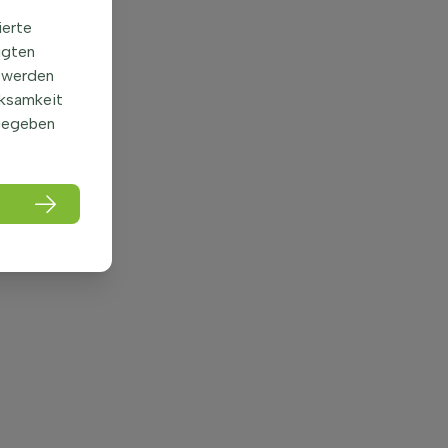
ierte
igten
 werden
rksamkeit
gegeben