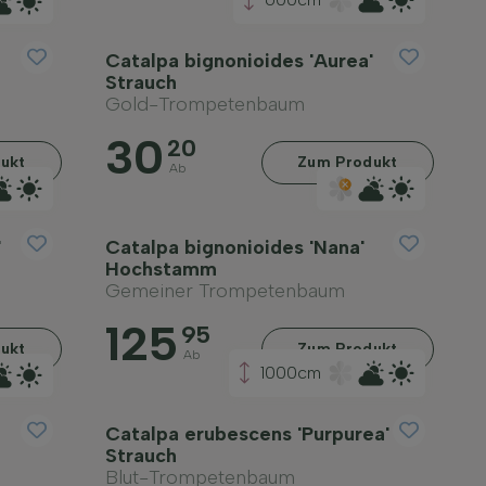
Catalpa bignonioides 'Aurea'
Strauch
Gold-Trompetenbaum
30
20
ukt
Zum Produkt
Ab
'
Catalpa bignonioides 'Nana'
Hochstamm
Gemeiner Trompetenbaum
125
95
ukt
Zum Produkt
Ab
1000cm
Catalpa erubescens 'Purpurea'
Strauch
Blut-Trompetenbaum