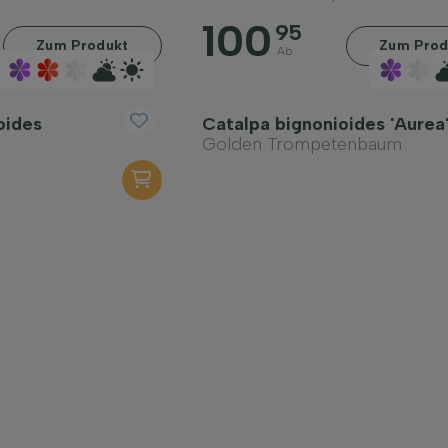
100
95
Zum Produkt
Zum Prod
Ab
oides
Catalpa bignonioides 'Aurea
Golden Trompetenbaum