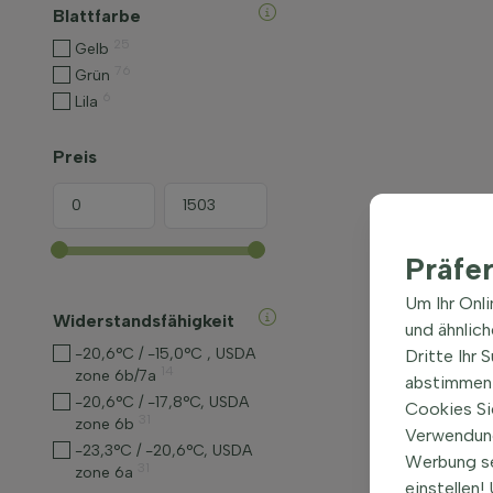
Blattfarbe
25
Gelb
76
Grün
6
Lila
Preis
Präfe
Um Ihr Onl
Widerstandsfähigkeit
und ähnlic
-20,6°C / -15,0°C , USDA
Dritte Ihr 
14
zone 6b/7a
abstimmen 
-20,6°C / -17,8°C, USDA
Cookies Si
31
zone 6b
Verwendung
-23,3°C / -20,6°C, USDA
Werbung s
31
zone 6a
einstellen