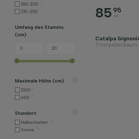
6
180-200
85
95
4
210-230
Ab
Umfang des Stamms
(cm)
Catalpa bignoni
Trompetenbaum
Maximale Höhe (cm)
6
1000
8
600
Standort
76
Halbschatten
76
Sonne