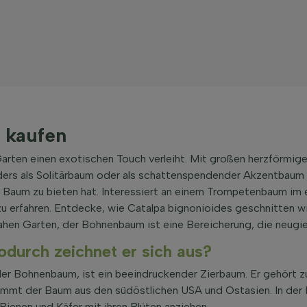
 kaufen
Garten einen exotischen Touch verleiht. Mit großen herzförmig
sonders als Solitärbaum oder als schattenspendender Akzentbaum 
ge Baum zu bieten hat. Interessiert an einem Trompetenbaum im 
zu erfahren. Entdecke, wie Catalpa bignonioides geschnitten 
rnahen Garten, der Bohnenbaum ist eine Bereicherung, die neugi
durch zeichnet er sich aus?
r Bohnenbaum, ist ein beeindruckender Zierbaum. Er gehört z
tammt der Baum aus den südöstlichen USA und Ostasien. In der 
Bienen und Käfer mit ihren Blüten anziehen.