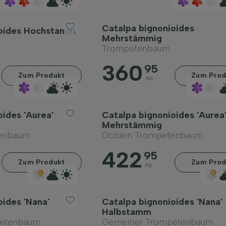
Catalpa bignonioides
ioides Hochstamm
Mehrstämmig
Trompetenbaum
360
95
Zum Produkt
Zum Prod
Ab
ides 'Aurea'
Catalpa bignonioides 'Aurea
Mehrstämmig
enbaum
Golden Trompetenbaum
422
95
Zum Produkt
Zum Prod
Ab
oides 'Nana'
Catalpa bignonioides 'Nana'
Halbstamm
etenbaum
Gemeiner Trompetenbaum