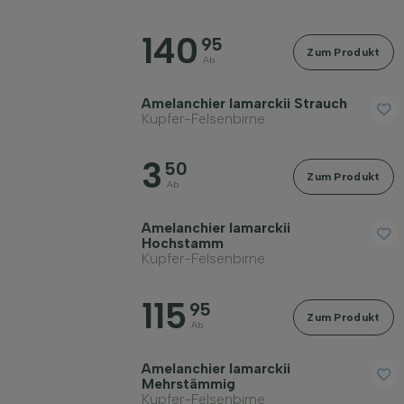
140
95
Zum Produkt
Ab
Widerstandsfähigkeit
Amelanchier lamarckii Strauch
Kupfer-Felsenbirne
Fruchttragend
3
50
Zum Produkt
Ab
Herbstfarbe
Amelanchier lamarckii
Hochstamm
Kupfer-Felsenbirne
Rinde/Bast
115
95
Zum Produkt
Ab
Erwachsene Höhe in Metern
Amelanchier lamarckii
Mehrstämmig
Erwachsene Breite in Metern
Kupfer-Felsenbirne