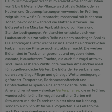
Baum. Mit mäßigem Wachstum erreicht Amelanchier Höhen
von 3 bis 8 Metern. Die Pflanze wird oft als Solitär oder in
Hecken und Gruppenpflanzungen verwendet. Im Frühling
zeigt sie ihre weiße Blütenpracht, manchmal mit leicht rosa
Tönen, bevor oder während die Blätter austreiben. Die
Blütezeit ist im März bis April, abhängig von Klima und
Standortbedingungen. Amelanchier entwickelt sich vom
Laubaustrieb bis zur vollen Reife zu einem prächtigen Anblick.
Die eiförmigen Blätter wechseln im Herbst zu eindrucksvollen
Farben, was die Pflanze noch attraktiver macht. Die weißen
Blüten sind in Trauben angeordnet und ergeben kleine,
essbare, blauschwarze Früchte, die auch für Vögel attraktiv
sind. Diese essbaren Wildfrüchte machen Amelanchier ideal
für vogelfreundliche Gärten. Die Blüte der Felsenbirne wird
durch sorgfältige Pflege und günstige Wetterbedingungen
gefördert. Temperatur, Bodenbeschaffenheit und
Lichtverhältnisse spielen eine entscheidende Rolle. Der
Amelanchier ist eine vielseitige
Gartenpflanze
, die im Frühling
wunderschön blüht. Ein vogelfreundlicher Garten mit
Sträuchern wie der Felsenbirne bietet nicht nur Nahrung,
sondern auch Schutz für viele Vogelarten. Die Felsenbirne,
auch Kupfer-Felsenbirne genannt, ist eine geschätzte