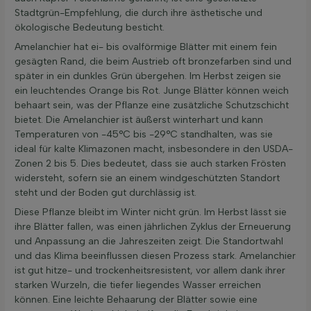
Stadtgrün-Empfehlung, die durch ihre ästhetische und
ökologische Bedeutung besticht.
Amelanchier hat ei- bis ovalförmige Blätter mit einem fein
gesägten Rand, die beim Austrieb oft bronzefarben sind und
später in ein dunkles Grün übergehen. Im Herbst zeigen sie
ein leuchtendes Orange bis Rot. Junge Blätter können weich
behaart sein, was der Pflanze eine zusätzliche Schutzschicht
bietet. Die Amelanchier ist äußerst winterhart und kann
Temperaturen von -45°C bis -29°C standhalten, was sie
ideal für kalte Klimazonen macht, insbesondere in den USDA-
Zonen 2 bis 5. Dies bedeutet, dass sie auch starken Frösten
widersteht, sofern sie an einem windgeschützten Standort
steht und der Boden gut durchlässig ist.
Diese Pflanze bleibt im Winter nicht grün. Im Herbst lässt sie
ihre Blätter fallen, was einen jährlichen Zyklus der Erneuerung
und Anpassung an die Jahreszeiten zeigt. Die Standortwahl
und das Klima beeinflussen diesen Prozess stark. Amelanchier
ist gut hitze- und trockenheitsresistent, vor allem dank ihrer
starken Wurzeln, die tiefer liegendes Wasser erreichen
können. Eine leichte Behaarung der Blätter sowie eine