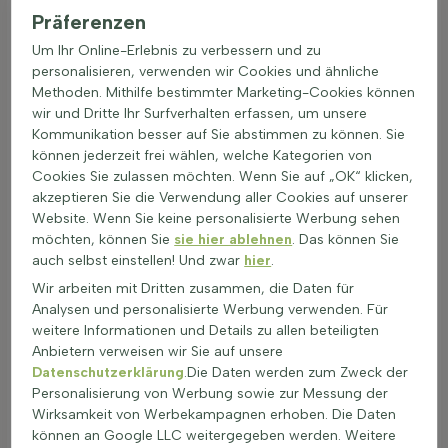
einem pH-Wert, der leicht sauer bis neutral ist. Dies kann
Präferenzen
durch regelmäßige Bodenanalysen und Anpassungen des
Um Ihr Online-Erlebnis zu verbessern und zu
pH-Wertes gewährleistet werden. In einem Naschgarten oder
personalisieren, verwenden wir Cookies und ähnliche
als Zierstrauch kann Amelanchier als Blütengehölz oder
Methoden. Mithilfe bestimmter Marketing-Cookies können
Obststrauch gekauft werden. Die Felsenbirne ist ideal, um
wir und Dritte Ihr Surfverhalten erfassen, um unsere
eine Hecke für Tiere zu gestalten, die Schutz und Nahrung
Kommunikation besser auf Sie abstimmen zu können. Sie
bietet.
können jederzeit frei wählen, welche Kategorien von
Wann und wie pflanzt man eine Felsenbirne
Cookies Sie zulassen möchten. Wenn Sie auf „OK“ klicken,
richtig?
akzeptieren Sie die Verwendung aller Cookies auf unserer
Website. Wenn Sie keine personalisierte Werbung sehen
Amelanchier wird bevorzugt im Herbst oder im frühen
möchten, können Sie
sie hier ablehnen
. Das können Sie
Frühjahr bei milden Temperaturen gepflanzt. Pflanzen in
auch selbst einstellen! Und zwar
hier
.
Töpfen können das ganze Jahr über gesetzt werden, außer
bei Frostperioden. Bei der Pflanzung ist ein neutraler bis leicht
Wir arbeiten mit Dritten zusammen, die Daten für
saurer, humusreicher und gut durchlässiger Boden wichtig.
Analysen und personalisierte Werbung verwenden. Für
Kompost oder Lauberde sollte eingearbeitet werden. Die
weitere Informationen und Details zu allen beteiligten
Felsenbirne gedeiht sowohl in voller Sonne als auch im
Anbietern verweisen wir Sie auf unsere
Halbschatten. Sträucher sollten in der gleichen Höhe wie der
Datenschutzerklärung
.Die Daten werden zum Zweck der
Wurzelballen gepflanzt werden und nach dem Pflanzen fest
Personalisierung von Werbung sowie zur Messung der
angedrückt sowie ausreichend gegossen werden. Je nach
Wirksamkeit von Werbekampagnen erhoben. Die Daten
Wachstumsart und -geschwindigkeit variiert der
können an Google LLC weitergegeben werden. Weitere