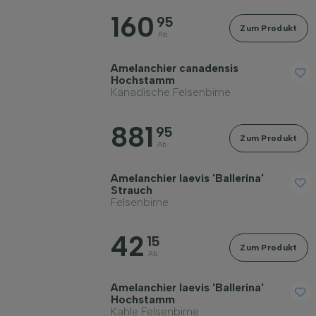
160
95
Zum Produkt
Ab
Amelanchier canadensis
Maximale Höhe (cm)
Hochstamm
Kanadische Felsenbirne
Standort
881
95
Zum Produkt
Ab
Anwendung
Amelanchier laevis 'Ballerina'
Strauch
Felsenbirne
Blütenfarbe
42
15
Zum Produkt
Blütezeit
Ab
Amelanchier laevis 'Ballerina'
Preis
Hochstamm
Kahle Felsenbirne