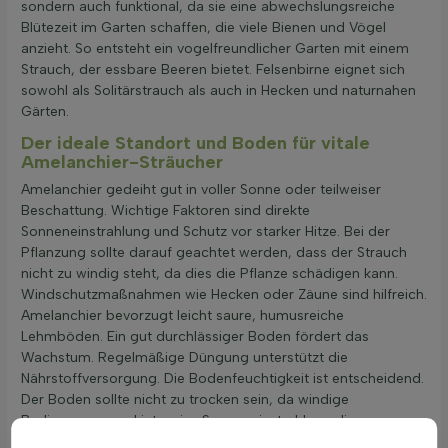
sondern auch funktional, da sie eine abwechslungsreiche
Blütezeit im Garten schaffen, die viele Bienen und Vögel
anzieht. So entsteht ein vogelfreundlicher Garten mit einem
Strauch, der essbare Beeren bietet. Felsenbirne eignet sich
sowohl als Solitärstrauch als auch in Hecken und naturnahen
Gärten.
Der ideale Standort und Boden für vitale
Amelanchier-Sträucher
Amelanchier gedeiht gut in voller Sonne oder teilweiser
Beschattung. Wichtige Faktoren sind direkte
Sonneneinstrahlung und Schutz vor starker Hitze. Bei der
Pflanzung sollte darauf geachtet werden, dass der Strauch
nicht zu windig steht, da dies die Pflanze schädigen kann.
Windschutzmaßnahmen wie Hecken oder Zäune sind hilfreich.
Amelanchier bevorzugt leicht saure, humusreiche
Lehmböden. Ein gut durchlässiger Boden fördert das
Wachstum. Regelmäßige Düngung unterstützt die
Nährstoffversorgung. Die Bodenfeuchtigkeit ist entscheidend.
Der Boden sollte nicht zu trocken sein, da windige
Bedingungen und intensive Sonneneinstrahlung die
Austrocknung beschleunigen. Amelanchier verlangt nach