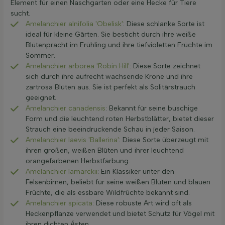
Element für einen Naschgarten oder eine Hecke für Tiere
sucht.
Amelanchier alnifolia 'Obelisk'
: Diese schlanke Sorte ist
ideal für kleine Gärten. Sie besticht durch ihre weiße
Blütenpracht im Frühling und ihre tiefvioletten Früchte im
Sommer.
Amelanchier arborea 'Robin Hill'
: Diese Sorte zeichnet
sich durch ihre aufrecht wachsende Krone und ihre
zartrosa Blüten aus. Sie ist perfekt als Solitärstrauch
geeignet.
Amelanchier canadensis
: Bekannt für seine buschige
Form und die leuchtend roten Herbstblätter, bietet dieser
Strauch eine beeindruckende Schau in jeder Saison.
Amelanchier laevis 'Ballerina'
: Diese Sorte überzeugt mit
ihren großen, weißen Blüten und ihrer leuchtend
orangefarbenen Herbstfärbung.
Amelanchier lamarckii
: Ein Klassiker unter den
Felsenbirnen, beliebt für seine weißen Blüten und blauen
Früchte, die als essbare Wildfrüchte bekannt sind.
Amelanchier spicata
: Diese robuste Art wird oft als
Heckenpflanze verwendet und bietet Schutz für Vögel mit
ihren dichten Ästen.