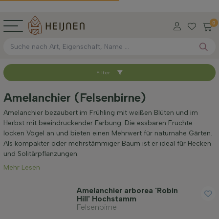
0
Filter
Sortieren nach
Amelanchier (Felsenbirne)
Verfügbar
Amelanchier bezaubert im Frühling mit weißen Blüten und im
Herbst mit beeindruckender Färbung. Die essbaren Früchte
locken Vögel an und bieten einen Mehrwert für naturnahe Gärten.
Wurzel-Typ
Als kompakter oder mehrstämmiger Baum ist er ideal für Hecken
und Solitärpflanzungen.
Mehr Lesen
Höhe bei Lieferung (cm)
Amelanchier arborea 'Robin
Hill' Hochstamm
Umfang des Stamms (cm)
Felsenbirne