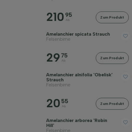
Bodenart
210
95
Zum Produkt
Ab
Kronenform
Amelanchier spicata Strauch
Felsenbirne
Wuchsform
29
75
Zum Produkt
Ab
Filter anwenden
Amelanchier alnifolia 'Obelisk'
Strauch
Felsenbirne
20
55
Zum Produkt
Ab
Amelanchier arborea 'Robin
Hill'
Felsenbirne