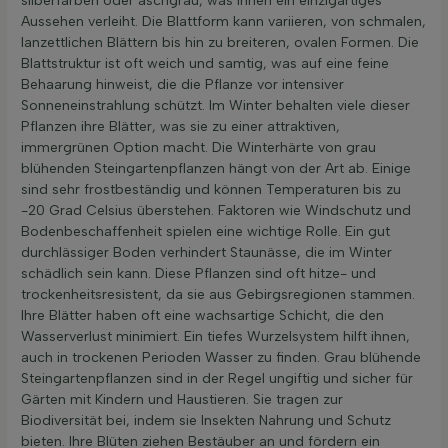
silberfarben oder aschgrau, was ihnen ein einzigartiges
Aussehen verleiht. Die Blattform kann variieren, von schmalen,
lanzettlichen Blättern bis hin zu breiteren, ovalen Formen. Die
Blattstruktur ist oft weich und samtig, was auf eine feine
Behaarung hinweist, die die Pflanze vor intensiver
Sonneneinstrahlung schützt. Im Winter behalten viele dieser
Pflanzen ihre Blätter, was sie zu einer attraktiven,
immergrünen Option macht. Die Winterhärte von grau
blühenden Steingartenpflanzen hängt von der Art ab. Einige
sind sehr frostbeständig und können Temperaturen bis zu
-20 Grad Celsius überstehen. Faktoren wie Windschutz und
Bodenbeschaffenheit spielen eine wichtige Rolle. Ein gut
durchlässiger Boden verhindert Staunässe, die im Winter
schädlich sein kann. Diese Pflanzen sind oft hitze- und
trockenheitsresistent, da sie aus Gebirgsregionen stammen.
Ihre Blätter haben oft eine wachsartige Schicht, die den
Wasserverlust minimiert. Ein tiefes Wurzelsystem hilft ihnen,
auch in trockenen Perioden Wasser zu finden. Grau blühende
Steingartenpflanzen sind in der Regel ungiftig und sicher für
Gärten mit Kindern und Haustieren. Sie tragen zur
Biodiversität bei, indem sie Insekten Nahrung und Schutz
bieten. Ihre Blüten ziehen Bestäuber an und fördern ein