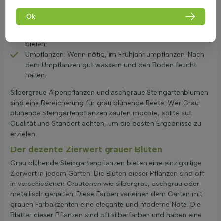
werden, um ihre Vitalität zu erhalten. Der beste Zeitpunkt
ist im Frühjahr oder Herbst.
Ok
Winterpflege: Diese Pflanzen sind winterhart, aber eine
leichte Abdeckung mit Laub kann zusätzlichen Schutz
bieten.
Umpflanzen: Wenn nötig, im Frühjahr umpflanzen. Nach
dem Umpflanzen gut wässern und den Boden feucht
halten.
Silbergraue Alpenpflanzen und aschgraue Steingartenblumen
sind eine Bereicherung für grau blühende Beete. Wer Grau
blühende Steingartenpflanzen kaufen möchte, sollte auf
Qualität und Standort achten, um die besten Ergebnisse zu
erzielen.
Der dezente Zierwert grauer Blüten
Grau blühende Steingartenpflanzen bieten eine einzigartige
Zierwert in jedem Garten. Die Blüten dieser Pflanzen sind oft
in verschiedenen Grautönen wie silbergrau, aschgrau oder
metallisch gehalten. Diese Farben verleihen dem Garten mit
grauen Farbakzenten eine elegante und moderne Note. Die
Blätter dieser Pflanzen sind oft silberfarben und haben eine