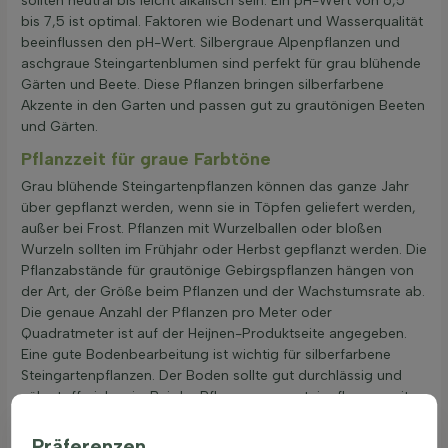
sollten neutral bis leicht alkalisch sein. Ein pH-Wert von 6,5
bis 7,5 ist optimal. Faktoren wie Bodenart und Wasserqualität
beeinflussen den pH-Wert. Silbergraue Alpenpflanzen und
aschgraue Steingartenblumen sind perfekt für grau blühende
Gärten und Beete. Diese Pflanzen bringen silberfarbene
Akzente in den Garten und passen gut zu grautönigen Beeten
und Gärten.
Pflanzzeit für graue Farbtöne
Grau blühende Steingartenpflanzen können das ganze Jahr
über gepflanzt werden, wenn sie in Töpfen geliefert werden,
außer bei Frost. Pflanzen mit Wurzelballen oder bloßen
Wurzeln sollten im Frühjahr oder Herbst gepflanzt werden. Die
Pflanzabstände für grautönige Gebirgspflanzen hängen von
der Art, der Größe beim Pflanzen und der Wachstumsrate ab.
Die genaue Anzahl der Pflanzen pro Meter oder
Quadratmeter ist auf der Heijnen-Produktseite angegeben.
Eine gute Bodenbearbeitung ist wichtig für silberfarbene
Steingartenpflanzen. Der Boden sollte gut durchlässig und
nährstoffreich sein. Bei der Pflanzung von steinpflanzen mit
grauen blüten ist es wichtig, das Pflanzloch ausreichend groß
zu graben und die Wurzeln gut zu verteilen. Nach dem
Präferenzen