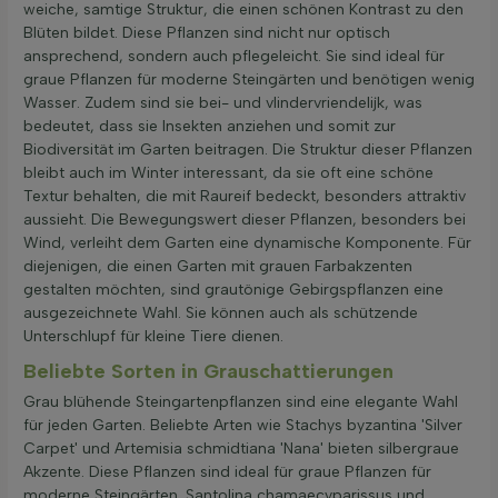
weiche, samtige Struktur, die einen schönen Kontrast zu den
Blüten bildet. Diese Pflanzen sind nicht nur optisch
ansprechend, sondern auch pflegeleicht. Sie sind ideal für
graue Pflanzen für moderne Steingärten und benötigen wenig
Wasser. Zudem sind sie bei- und vlindervriendelijk, was
bedeutet, dass sie Insekten anziehen und somit zur
Biodiversität im Garten beitragen. Die Struktur dieser Pflanzen
bleibt auch im Winter interessant, da sie oft eine schöne
Textur behalten, die mit Raureif bedeckt, besonders attraktiv
aussieht. Die Bewegungswert dieser Pflanzen, besonders bei
Wind, verleiht dem Garten eine dynamische Komponente. Für
diejenigen, die einen Garten mit grauen Farbakzenten
gestalten möchten, sind grautönige Gebirgspflanzen eine
ausgezeichnete Wahl. Sie können auch als schützende
Unterschlupf für kleine Tiere dienen.
Beliebte Sorten in Grauschattierungen
Grau blühende Steingartenpflanzen sind eine elegante Wahl
für jeden Garten. Beliebte Arten wie Stachys byzantina 'Silver
Carpet' und Artemisia schmidtiana 'Nana' bieten silbergraue
Akzente. Diese Pflanzen sind ideal für graue Pflanzen für
moderne Steingärten. Santolina chamaecyparissus und