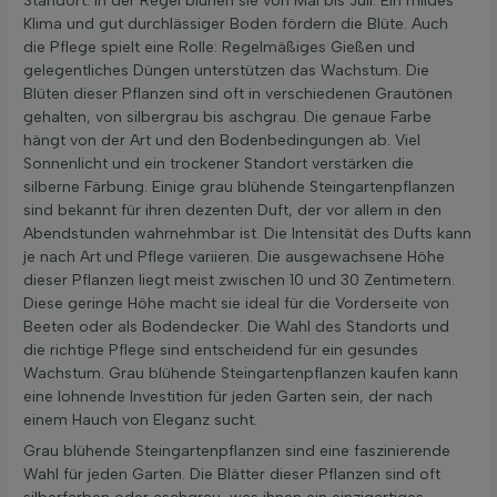
Standort. In der Regel blühen sie von Mai bis Juli. Ein mildes
Klima und gut durchlässiger Boden fördern die Blüte. Auch
die Pflege spielt eine Rolle: Regelmäßiges Gießen und
gelegentliches Düngen unterstützen das Wachstum. Die
Blüten dieser Pflanzen sind oft in verschiedenen Grautönen
gehalten, von silbergrau bis aschgrau. Die genaue Farbe
hängt von der Art und den Bodenbedingungen ab. Viel
Sonnenlicht und ein trockener Standort verstärken die
silberne Färbung. Einige grau blühende Steingartenpflanzen
sind bekannt für ihren dezenten Duft, der vor allem in den
Abendstunden wahrnehmbar ist. Die Intensität des Dufts kann
je nach Art und Pflege variieren. Die ausgewachsene Höhe
dieser Pflanzen liegt meist zwischen 10 und 30 Zentimetern.
Diese geringe Höhe macht sie ideal für die Vorderseite von
Beeten oder als Bodendecker. Die Wahl des Standorts und
die richtige Pflege sind entscheidend für ein gesundes
Wachstum. Grau blühende Steingartenpflanzen kaufen kann
eine lohnende Investition für jeden Garten sein, der nach
einem Hauch von Eleganz sucht.
Grau blühende Steingartenpflanzen sind eine faszinierende
Wahl für jeden Garten. Die Blätter dieser Pflanzen sind oft