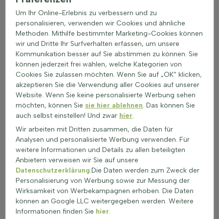
Pflanzen benötigen die Pflanzen regelmäßige Bewässerung,
Um Ihr Online-Erlebnis zu verbessern und zu
besonders in den ersten Wochen. Ein Garten mit grauen
personalisieren, verwenden wir Cookies und ähnliche
Farbakzenten kann durch die richtige Pflege und Auswahl der
Methoden. Mithilfe bestimmter Marketing-Cookies können
Pflanzen zu einem echten Highlight werden.
wir und Dritte Ihr Surfverhalten erfassen, um unsere
Pflege von Grau blühenden
Kommunikation besser auf Sie abstimmen zu können. Sie
Steingartenpflanzen
können jederzeit frei wählen, welche Kategorien von
Grau blühende Steingartenpflanzen sind ideal für Gärten mit
Cookies Sie zulassen möchten. Wenn Sie auf „OK“ klicken,
grauen Farbakzenten. Diese Pflanzen benötigen wenig Pflege,
akzeptieren Sie die Verwendung aller Cookies auf unserer
sind aber dennoch robust und anpassungsfähig.
Website. Wenn Sie keine personalisierte Werbung sehen
möchten, können Sie
sie hier ablehnen
. Das können Sie
Vermeiden von Staunässe: Diese Pflanzen bevorzugen
auch selbst einstellen! Und zwar
hier
.
gut durchlässigen Boden. Regelmäßiges Gießen ist
wichtig, aber der Boden sollte zwischen den
Wir arbeiten mit Dritten zusammen, die Daten für
Wassergaben trocknen.
Analysen und personalisierte Werbung verwenden. Für
Schnitt: Ein leichter Rückschnitt im Frühjahr fördert das
weitere Informationen und Details zu allen beteiligten
Wachstum und die Blütenbildung. Verwenden Sie
Anbietern verweisen wir Sie auf unsere
saubere, scharfe Werkzeuge.
Datenschutzerklärung
.Die Daten werden zum Zweck der
Düngung: Eine sparsame Düngung im Frühjahr mit einem
Personalisierung von Werbung sowie zur Messung der
Langzeitdünger reicht aus. Zu viel Dünger kann das
Wirksamkeit von Werbekampagnen erhoben. Die Daten
Wachstum beeinträchtigen.
können an Google LLC weitergegeben werden. Weitere
Teilung: Alle paar Jahre können die Pflanzen geteilt
Informationen finden Sie
hier
.