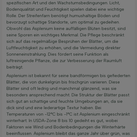
spezifischen Art und den Wachstumsbedingungen. Licht,
Bodenqualität und Feuchtigkeit spielen dabei eine wichtige
Rolle. Der Streifenfarn benötigt humushaltige Böden und
bevorzugt schattige Standorte, um optimal zu gedeihen.
Obwohl das Asplenium keine auffälligen Blüten besitzt, sind
seine Sporen ein wichtiges Merkmal. Die Pflege beschränkt
sich auf das regelmäßige Besprühen der Blätter, um die
Luftfeuchtigkeit zu erhöhen, und die Vermeidung direkter
Sonneneinstrahlung. Dies fördert seine Funktion als
luftreinigende Pflanze, die zur Verbesserung der Raumluft
beiträgt.
Asplenium ist bekannt für seine bandförmigen bis gefiederten
Blätter, die von dunkelgrün bis frischgrün variieren. Diese
Blätter sind oft ledrig und manchmal glänzend, was sie
besonders ansprechend macht. Die Struktur der Blätter passt
sich gut an schattige und feuchte Umgebungen an, da sie
dick sind und eine lederartige Textur haben. Bei
Temperaturen von -12°C bis -1°C ist Asplenium eingeschränkt
winterhart. In USDA-Zone 8 bis 10 gedeiht es gut, wobei
Faktoren wie Wind und Bodenbedingungen die Winterhärte
beeinflussen. Asplenium bleibt das ganze Jahr über grün, was