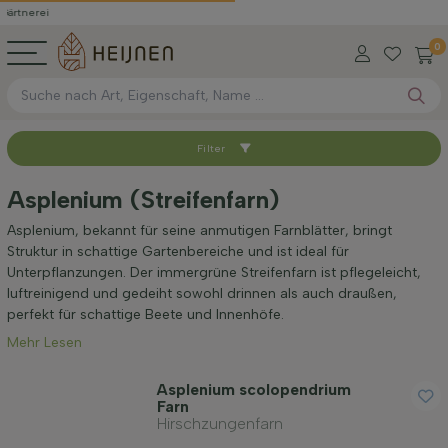
i
0
Filter
Sortieren nach
Asplenium (Streifenfarn)
Maximale Höhe (cm)
Asplenium, bekannt für seine anmutigen Farnblätter, bringt
Struktur in schattige Gartenbereiche und ist ideal für
Unterpflanzungen. Der immergrüne Streifenfarn ist pflegeleicht,
Standort
luftreinigend und gedeiht sowohl drinnen als auch draußen,
perfekt für schattige Beete und Innenhöfe.
Mehr Lesen
Wuchsform
Asplenium scolopendrium
Farn
Anwendung
Hirschzungenfarn