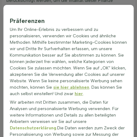
berücksichtigt werden, um die Vitalität dieser Pflanze
langfristig zu gewährleisten.
Pflege und Wartung:
Präferenzen
Bevorzugt schattige Standorte und humusreiche
Böden.
Um Ihr Online-Erlebnis zu verbessern und zu
Regelmäßig feucht halten, ohne Staunässe.
personalisieren, verwenden wir Cookies und ähnliche
Schützt das Mikroökosystem und reinigt die Luft.
Methoden. Mithilfe bestimmter Marketing-Cookies können
wir und Dritte Ihr Surfverhalten erfassen, um unsere
Schnittberatung:
Kommunikation besser auf Sie abstimmen zu können. Sie
Früh im Frühling tote oder beschädigte Blätter
können jederzeit frei wählen, welche Kategorien von
entfernen.
Cookies Sie zulassen möchten. Wenn Sie auf „OK“ klicken,
Scharfe Gartenschere verwenden für einen sauberen
akzeptieren Sie die Verwendung aller Cookies auf unserer
Schnitt.
Website. Wenn Sie keine personalisierte Werbung sehen
möchten, können Sie
sie hier ablehnen
. Das können Sie
Bewässerung:
auch selbst einstellen! Und zwar
hier
.
Regelmäßig, aber nicht übermäßig gießen.
Boden sollte nie vollständig austrocknen.
Wir arbeiten mit Dritten zusammen, die Daten für
Analysen und personalisierte Werbung verwenden. Für
Düngung:
weitere Informationen und Details zu allen beteiligten
Im Frühjahr mit einem Langzeitdünger düngen.
Anbietern verweisen wir Sie auf unsere
Nicht zu häufig düngen, da dies das Wachstum
Datenschutzerklärung
.Die Daten werden zum Zweck der
negativ beeinflussen kann.
Personalisierung von Werbung sowie zur Messung der