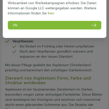
Wirksamkeit von Werbekampagnen erhoben. Die Daten
Winterfrostschutz:
können an Google LLC weitergegeben werden. Weitere
Mulch zum Schutz der Wurzeln verwenden.
Informationen finden Sie
hier
.
Vor starker Kälte schützen, um die Pflanze gesund
zu halten.
Ok
Teilen:
Teilen nicht zutreffend für diese Gattung.
Verpflanzen:
Bei Bedarf im Frühling oder Herbst umpflanzen.
Nach dem Verpflanzen gründlich wässern und
anpassen an den neuen Standort.
Mit dieser Pflege gedeiht der Asplenium (Streifenfarn)
prächtig und bereichert den schattigen Gartenbereich.
Zierwert von Asplenium: Form, Farbe und
Struktur entdecken
Asplenium ist ein faszinierendes Zierelement im Garten,
besonders wegen seiner anmutigen Farnblätter. Diese Blätter
sind dunkelgrün bis frischgrün und zeichnen sich manchmal
durch einen glänzenden Schimmer aus. Die Struktur der