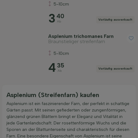
5-10cm
Preis
3
40
Vorläufig ausverkauft
Ab
Asplenium trichomanes Farn
Braunstieliger streifenfarn
Widerstandsfähigkeit
5-10cm
4
35
Vorläufig ausverkauft
Fruchttragend
Ab
Bodenart
Asplenium (Streifenfarn) kaufen
Asplenium ist ein faszinierender Farn, der perfekt in schattige
Filter anwenden
Gärten passt. Mit seinen gefiederten oder zungenförmigen,
glänzend grünen Blättern bringt er Eleganz und Vitalität in
jede Gartenlandschaft. Der rosettenförmige Wuchs und die
Sporen an der Blattunterseite sind charakteristisch für diesen
Farn. Eine besondere Eigenschaft von Asplenium ist seine