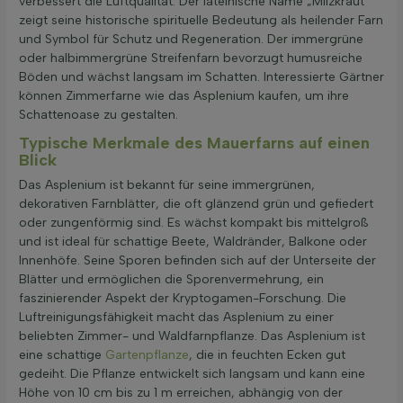
verbessert die Luftqualität. Der lateinische Name „Milzkraut“
zeigt seine historische spirituelle Bedeutung als heilender Farn
und Symbol für Schutz und Regeneration. Der immergrüne
oder halbimmergrüne Streifenfarn bevorzugt humusreiche
Böden und wächst langsam im Schatten. Interessierte Gärtner
können Zimmerfarne wie das Asplenium kaufen, um ihre
Schattenoase zu gestalten.
Typische Merkmale des Mauerfarns auf einen
Blick
Das Asplenium ist bekannt für seine immergrünen,
dekorativen Farnblätter, die oft glänzend grün und gefiedert
oder zungenförmig sind. Es wächst kompakt bis mittelgroß
und ist ideal für schattige Beete, Waldränder, Balkone oder
Innenhöfe. Seine Sporen befinden sich auf der Unterseite der
Blätter und ermöglichen die Sporenvermehrung, ein
faszinierender Aspekt der Kryptogamen-Forschung. Die
Luftreinigungsfähigkeit macht das Asplenium zu einer
beliebten Zimmer- und Waldfarnpflanze. Das Asplenium ist
eine schattige
Gartenpflanze
, die in feuchten Ecken gut
gedeiht. Die Pflanze entwickelt sich langsam und kann eine
Höhe von 10 cm bis zu 1 m erreichen, abhängig von der