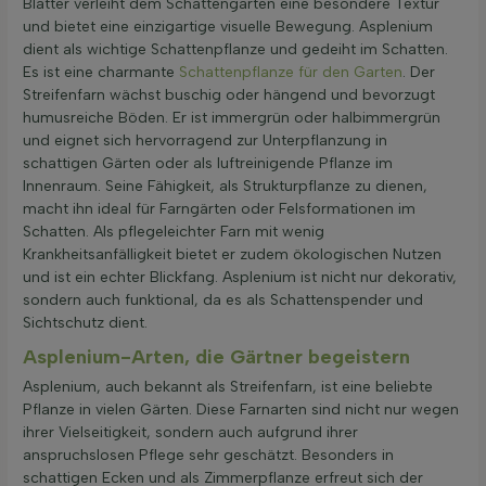
Blätter verleiht dem Schattengarten eine besondere Textur
und bietet eine einzigartige visuelle Bewegung. Asplenium
dient als wichtige Schattenpflanze und gedeiht im Schatten.
Es ist eine charmante
Schattenpflanze für den Garten
. Der
Streifenfarn wächst buschig oder hängend und bevorzugt
humusreiche Böden. Er ist immergrün oder halbimmergrün
und eignet sich hervorragend zur Unterpflanzung in
schattigen Gärten oder als luftreinigende Pflanze im
Innenraum. Seine Fähigkeit, als Strukturpflanze zu dienen,
macht ihn ideal für Farngärten oder Felsformationen im
Schatten. Als pflegeleichter Farn mit wenig
Krankheitsanfälligkeit bietet er zudem ökologischen Nutzen
und ist ein echter Blickfang. Asplenium ist nicht nur dekorativ,
sondern auch funktional, da es als Schattenspender und
Sichtschutz dient.
Asplenium-Arten, die Gärtner begeistern
Asplenium, auch bekannt als Streifenfarn, ist eine beliebte
Pflanze in vielen Gärten. Diese Farnarten sind nicht nur wegen
ihrer Vielseitigkeit, sondern auch aufgrund ihrer
anspruchslosen Pflege sehr geschätzt. Besonders in
schattigen Ecken und als Zimmerpflanze erfreut sich der