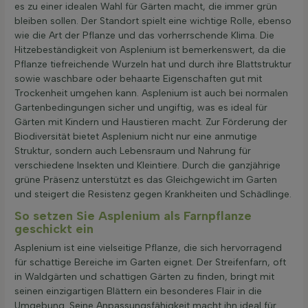
es zu einer idealen Wahl für Gärten macht, die immer grün
bleiben sollen. Der Standort spielt eine wichtige Rolle, ebenso
wie die Art der Pflanze und das vorherrschende Klima. Die
Hitzebeständigkeit von Asplenium ist bemerkenswert, da die
Pflanze tiefreichende Wurzeln hat und durch ihre Blattstruktur
sowie waschbare oder behaarte Eigenschaften gut mit
Trockenheit umgehen kann. Asplenium ist auch bei normalen
Gartenbedingungen sicher und ungiftig, was es ideal für
Gärten mit Kindern und Haustieren macht. Zur Förderung der
Biodiversität bietet Asplenium nicht nur eine anmutige
Struktur, sondern auch Lebensraum und Nahrung für
verschiedene Insekten und Kleintiere. Durch die ganzjährige
grüne Präsenz unterstützt es das Gleichgewicht im Garten
und steigert die Resistenz gegen Krankheiten und Schädlinge.
So setzen Sie Asplenium als Farnpflanze
geschickt ein
Asplenium ist eine vielseitige Pflanze, die sich hervorragend
für schattige Bereiche im Garten eignet. Der Streifenfarn, oft
in Waldgärten und schattigen Gärten zu finden, bringt mit
seinen einzigartigen Blättern ein besonderes Flair in die
Umgebung. Seine Anpassungsfähigkeit macht ihn ideal für