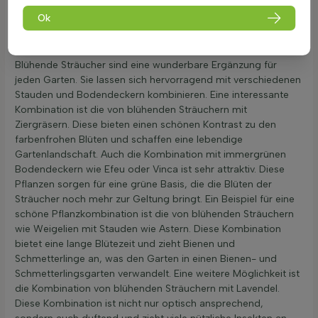
über Freude bereiten und sind eine Bereicherung für jeden
Ok
blühenden Garten.
Kombination mit Stauden & Bodendeckern
Blühende Sträucher sind eine wunderbare Ergänzung für
jeden Garten. Sie lassen sich hervorragend mit verschiedenen
Stauden und Bodendeckern kombinieren. Eine interessante
Kombination ist die von blühenden Sträuchern mit
Ziergräsern. Diese bieten einen schönen Kontrast zu den
farbenfrohen Blüten und schaffen eine lebendige
Gartenlandschaft. Auch die Kombination mit immergrünen
Bodendeckern wie Efeu oder Vinca ist sehr attraktiv. Diese
Pflanzen sorgen für eine grüne Basis, die die Blüten der
Sträucher noch mehr zur Geltung bringt. Ein Beispiel für eine
schöne Pflanzkombination ist die von blühenden Sträuchern
wie Weigelien mit Stauden wie Astern. Diese Kombination
bietet eine lange Blütezeit und zieht Bienen und
Schmetterlinge an, was den Garten in einen Bienen- und
Schmetterlingsgarten verwandelt. Eine weitere Möglichkeit ist
die Kombination von blühenden Sträuchern mit Lavendel.
Diese Kombination ist nicht nur optisch ansprechend,