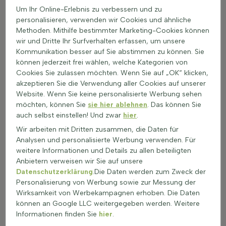
Um Ihr Online-Erlebnis zu verbessern und zu
Border:
Blühende Sträucher eignen sich hervorragend
personalisieren, verwenden wir Cookies und ähnliche
als farbenfrohe Grenze in Beeten. Sie schaffen Struktur
Methoden. Mithilfe bestimmter Marketing-Cookies können
und Farbe.
wir und Dritte Ihr Surfverhalten erfassen, um unsere
Gruppenpflanzung:
In Gruppen gepflanzt, können
Kommunikation besser auf Sie abstimmen zu können. Sie
blütenreiche Gartensträucher einen lebendigen und
können jederzeit frei wählen, welche Kategorien von
harmonischen Effekt erzeugen.
Cookies Sie zulassen möchten. Wenn Sie auf „OK“ klicken,
Solitär:
Ein einzelner, farbiger Zierstrauch kann als
akzeptieren Sie die Verwendung aller Cookies auf unserer
Blickfang im Garten dienen und eine elegante Note
Website. Wenn Sie keine personalisierte Werbung sehen
hinzufügen.
möchten, können Sie
sie hier ablehnen
. Das können Sie
Hecke:
Blütenhecken bieten nicht nur Sichtschutz,
auch selbst einstellen! Und zwar
hier
.
sondern auch saisonale Blütenpracht.
Wir arbeiten mit Dritten zusammen, die Daten für
Topf oder Pflanzgefäß:
Für kleinere Gärten oder
Analysen und personalisierte Werbung verwenden. Für
Terrassen sind blühende Sträucher in Töpfen eine
weitere Informationen und Details zu allen beteiligten
ausgezeichnete Wahl.
Anbietern verweisen wir Sie auf unsere
Insektenfreundliche Gärten:
Blühende Sträucher sind
Datenschutzerklärung
.Die Daten werden zum Zweck der
ideal für Bienen- und Schmetterlingsgärten, da sie Nektar
Personalisierung von Werbung sowie zur Messung der
und Schutz bieten.
Wirksamkeit von Werbekampagnen erhoben. Die Daten
Beim Kauf von blühenden Sträuchern ist es wichtig, die
können an Google LLC weitergegeben werden. Weitere
richtige Sorte für den jeweiligen Standort zu wählen.
Informationen finden Sie
hier
.
Langblühende Ziersträucher können den ganzen Sommer