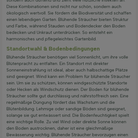
sondern auch duftend und zieht viele nützliche Insekten an.
Diese Kombinationen sind nicht nur schön, sondern auch
ökologisch wertvoll. Sie fördern die Biodiversität und schaffen
einen lebendigen Garten. Blühende Sträucher bieten Struktur
und Farbe, während Stauden und Bodendecker den Boden
bedecken und Unkraut unterdrücken. So entsteht ein
harmonisches und pflegeleichtes Gartenbild.
Standortwahl & Bodenbedingungen
Blühende Sträucher benötigen viel Sonnenlicht, um ihre volle
Blütenpracht zu entfalten. Ein Standort mit direkter
Sonneneinstrahlung ist ideal, aber auch halbschattige Plätze
sind geeignet. Wind kann ein Problem für blühende Sträucher
sein. Um sie zu schützen, können windgeschützte Standorte
oder Hecken als Windschutz dienen. Der Boden für blühende
Sträucher sollte gut durchlässig und nährstoffreich sein. Eine
regelmäßige Düngung fördert das Wachstum und die
Blütenbildung. Lehmige oder sandige Böden sind geeignet,
solange sie gut entwässert sind. Die Bodenfeuchtigkeit spielt
eine wichtige Rolle. Zu viel Wind oder direkte Sonne können
den Boden austrocknen, daher ist eine gleichmäßige
Bewässerung wichtig. Blühende Sträucher bevorzugen einen