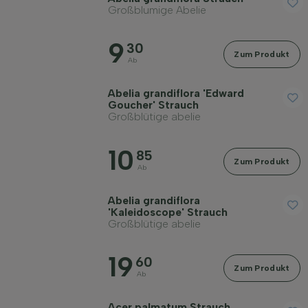
Großblumige Abelie
Geschlecht
9
30
Zum Produkt
Standort
Ab
Abelia grandiflora 'Edward
Wuchsform
Goucher' Strauch
Großblütige abelie
Anwendung
10
85
Zum Produkt
Ab
Blütenfarbe
Abelia grandiflora
'Kaleidoscope' Strauch
Großblütige abelie
Blütezeit
19
60
Zum Produkt
Ab
Blattfarbe
Acer palmatum Strauch