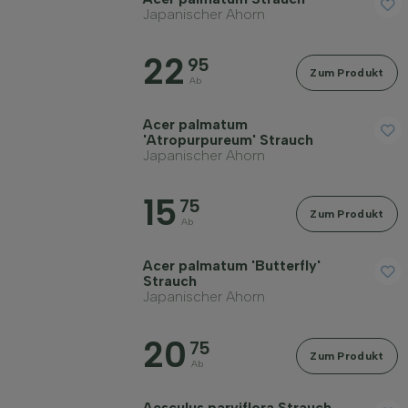
Japanischer Ahorn
Preis
22
95
Zum Produkt
Ab
Acer palmatum
'Atropurpureum' Strauch
Widerstandsfähigkeit
Japanischer Ahorn
15
Immergrün
75
Zum Produkt
Ab
Duftend
Acer palmatum 'Butterfly'
Strauch
Japanischer Ahorn
Fruchttragend
20
75
Zum Produkt
Ab
Bodenart
Aesculus parviflora Strauch