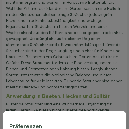
nicht immergrün und werfen im Herbst ihre Blätter ab. Die
Wahl der Art und der Standort im Garten spielen eine Rolle. In
milden Klimazonen bleiben einige Sträucher jedoch grün.
Hitze- und Trockenheitsbeständigkeit sind wichtige
Eigenschaften. Sträucher mit tiefen Wurzeln und einer
Wachsschicht auf den Blättern sind besser gegen Trockenheit
gewappnet. Ursprünglich aus trockenen Regionen
stammende Sträucher sind oft widerstandsfähiger. Blühende
Sträucher sind in der Regel ungiftig und sicher für Kinder und
Haustiere. Bei normalem Gebrauch im Garten besteht keine
Gefahr. Diese Sträucher fördern die Biodiversität, indem sie
Bienen und Schmetterlingen Nahrung bieten. Langblühende
Sorten unterstützen die ökologische Balance und bieten
Lebensraum für viele Insekten. Blühende Sträucher sind daher
ideal für Bienen- und Schmetterlingsgärten.
Anwendung in Beeten, Hecken und Solitär
Blühende Sträucher sind eine wunderbare Ergänzung für
jeden Garten. Sie bieten nicht nur eine beeindruckende
Blütenpracht, sondern auch Lebensraum für Bienen und
Schmetterlinge. Hier sind einige Möglichkeiten, wie blühende
Präferenzen
Sträucher im Garten verwendet werden können: