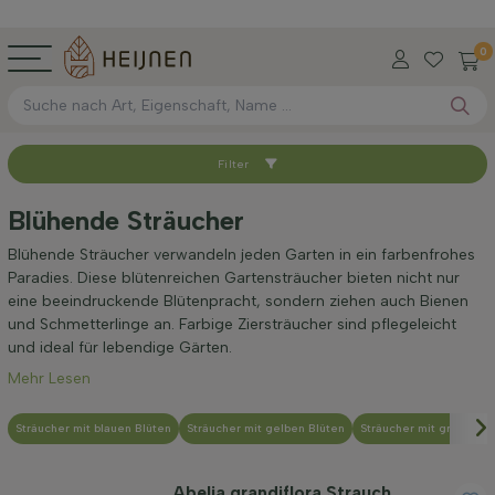
0
Filter
Sortieren nach
Blühende Sträucher
Verfügbar
Blühende Sträucher verwandeln jeden Garten in ein farbenfrohes
Paradies. Diese blütenreichen Gartensträucher bieten nicht nur
eine beeindruckende Blütenpracht, sondern ziehen auch Bienen
Wurzel-Typ
und Schmetterlinge an. Farbige Ziersträucher sind pflegeleicht
und ideal für lebendige Gärten.
Mehr Lesen
Höhe bei Lieferung (cm)
Sträucher mit blauen Blüten
Sträucher mit gelben Blüten
Sträucher mit grünen Bl
Maximale Höhe (cm)
Abelia grandiflora Strauch