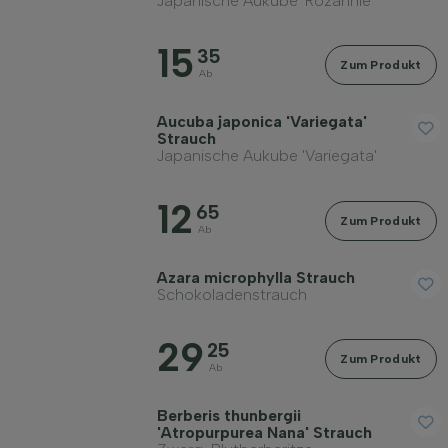
Japanische Aukube 'Rozannie'
15
35
Zum Produkt
Ab
Aucuba japonica 'Variegata'
Strauch
Japanische Aukube 'Variegata'
12
65
Zum Produkt
Ab
Azara microphylla Strauch
Schokoladenstrauch
29
25
Zum Produkt
Ab
Berberis thunbergii
'Atropurpurea Nana' Strauch