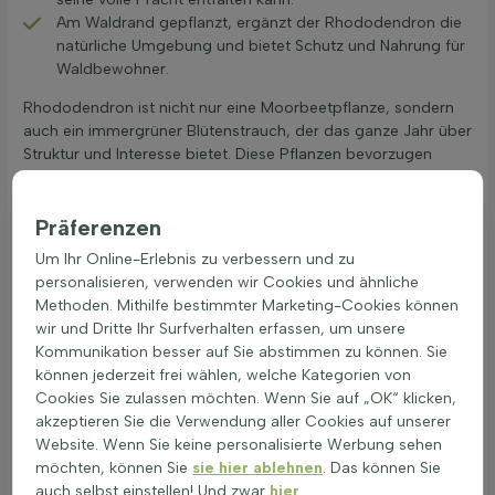
Am Waldrand gepflanzt, ergänzt der Rhododendron die
natürliche Umgebung und bietet Schutz und Nahrung für
Waldbewohner.
Rhododendron ist nicht nur eine Moorbeetpflanze, sondern
auch ein immergrüner Blütenstrauch, der das ganze Jahr über
Struktur und Interesse bietet. Diese Pflanzen bevorzugen
sauren Boden und gedeihen gut in schattigen Gärten oder
unter Bäumen, wo andere Pflanzen möglicherweise nicht so
Präferenzen
gut wachsen. Für Gärtner, die Rhododendron kaufen
möchten, ist es wichtig, den richtigen Standort und
Um Ihr Online-Erlebnis zu verbessern und zu
Bodenbedingungen zu berücksichtigen, um beste Ergebnisse
personalisieren, verwenden wir Cookies und ähnliche
zu erzielen. Mit der richtigen Pflege kann Rhododendron eine
Methoden. Mithilfe bestimmter Marketing-Cookies können
wertvolle Ergänzung für jeden Garten sein.
wir und Dritte Ihr Surfverhalten erfassen, um unsere
Rhododendron stilvoll kombinieren –
Kommunikation besser auf Sie abstimmen zu können. Sie
Farbharmonie und Kontraste
können jederzeit frei wählen, welche Kategorien von
Cookies Sie zulassen möchten. Wenn Sie auf „OK“ klicken,
Rhododendron ist eine ausgezeichnete Wahl für
akzeptieren Sie die Verwendung aller Cookies auf unserer
säureliebende Gärten und schattige Beete. Diese Pflanze
Website. Wenn Sie keine personalisierte Werbung sehen
kann stilvoll mit anderen immergrünen Sträuchern wie Pieris
möchten, können Sie
sie hier ablehnen
. Das können Sie
und Skimmia kombiniert werden. Durch die Kombination von
auch selbst einstellen! Und zwar
hier
.