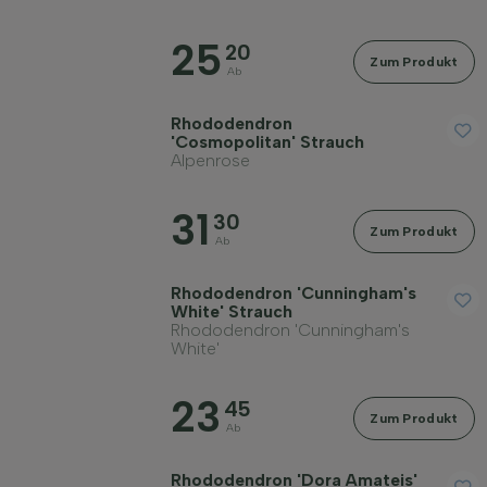
Wuchsform
25
20
Zum Produkt
Ab
Anwendung
Rhododendron
'Cosmopolitan' Strauch
Alpenrose
Blütenfarbe
31
30
Blütezeit
Zum Produkt
Ab
Rhododendron 'Cunningham's
Preis
White' Strauch
Rhododendron 'Cunningham's
White'
23
45
Zum Produkt
Ab
Widerstandsfähigkeit
Rhododendron 'Dora Amateis'