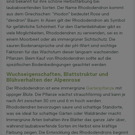
sind bekannt für ihre schöne Herbstfärbung bei
laubabwerfenden Sorten. Der Name Rhododendron kommt
aus dem Griechischen: "rhodon" bedeutet Rose und
"dendron" Baum. In Asien gilt der Rhododendron als Symbol
für gefährliche Schönheit. Für den Gartenliebhaber gibt es
viele Möglichkeiten, Rhododendren zu verwenden, sei es in
einem Moorbeet oder als immergrüner Sichtschutz. Die
sauren Bodenansprüche und der pH-Wert sind wichtige
Faktoren für das Wachstum dieser langsam wachsenden
Pflanzen. Beim Kauf von Rhododendren sollte auf die
spezifischen Bodenbedingungen geachtet werden.
Wuchseigenschaften, Blattstruktur und
Blühverhalten der Alpenrose
Der Rhododendron ist eine immergrüne
Gartenpflanze
mit
üppiger Blüte. Die Pflanze wächst strauchförmig und kann je
nach Art zwischen 30 cm und 6 m hoch werden.
Rhododendren bevorzugen saure und schattige Standorte,
was sie ideal für schattige Gärten oder Waldränder macht.
Immergrüne Arten behalten ihre Blätter das ganze Jahr über,
während laubabwerfende Sorten im Herbst eine kräftige
Färbung zeigen. Die Entwicklung des Rhododendrons beginnt