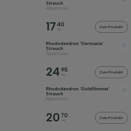
Strauch
Alpenrose
Duftend
17
40
Zum Produkt
Fruchttragend
Ab
Rhododendron 'Germania'
Bodenart
Strauch
Alpenrose
Filter anwenden
24
95
Zum Produkt
Ab
Rhododendron 'Goldflimmer'
Strauch
Alpenrose
20
70
Zum Produkt
Ab