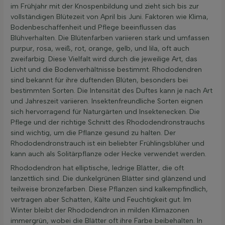
im Frühjahr mit der Knospenbildung und zieht sich bis zur
vollständigen Blütezeit von April bis Juni. Faktoren wie Klima,
Bodenbeschaffenheit und Pflege beeinflussen das
Blühverhalten. Die Blütenfarben variieren stark und umfassen
purpur, rosa, weiß, rot, orange, gelb, und lila, oft auch
zweifarbig. Diese Vielfalt wird durch die jeweilige Art, das
Licht und die Bodenverhältnisse bestimmt. Rhododendren
sind bekannt für ihre duftenden Blüten, besonders bei
bestimmten Sorten. Die Intensität des Duftes kann je nach Art
und Jahreszeit variieren. Insektenfreundliche Sorten eignen
sich hervorragend für Naturgärten und Insektenecken. Die
Pflege und der richtige Schnitt des Rhododendronstrauchs
sind wichtig, um die Pflanze gesund zu halten. Der
Rhododendronstrauch ist ein beliebter Frühlingsblüher und
kann auch als Solitärpflanze oder Hecke verwendet werden.
Rhododendron hat elliptische, ledrige Blätter, die oft
lanzettlich sind. Die dunkelgrünen Blätter sind glänzend und
teilweise bronzefarben. Diese Pflanzen sind kalkempfindlich,
vertragen aber Schatten, Kälte und Feuchtigkeit gut. Im
Winter bleibt der Rhododendron in milden Klimazonen
immergrün, wobei die Blätter oft ihre Farbe beibehalten. In