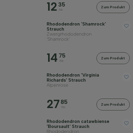
12
35
Zum Produkt
Ab
Rhododendron 'Shamrock'
Strauch
Zwergrhododendron
'Shamrock'
14
75
Zum Produkt
Ab
Rhododendron 'Virginia
Richards' Strauch
Alpenrose
27
85
Zum Produkt
Ab
Rhododendron catawbiense
'Boursault' Strauch
Rhododendron