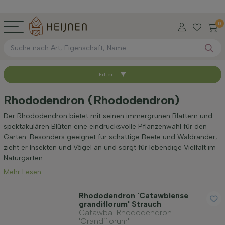
0
Filter
Sortieren nach
Rhododendron (Rhododendron)
Verfügbar
Der Rhododendron bietet mit seinen immergrünen Blättern und
spektakulären Blüten eine eindrucksvolle Pflanzenwahl für den
Garten. Besonders geeignet für schattige Beete und Waldränder,
Höhe bei Lieferung (cm)
zieht er Insekten und Vögel an und sorgt für lebendige Vielfalt im
Naturgarten.
Mehr Lesen
Maximale Höhe (cm)
Rhododendron 'Catawbiense
grandiflorum' Strauch
Standort
Catawba-Rhododendron
'Grandiflorum'