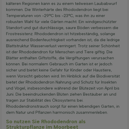
kälteren Regionen kann es zu einem teilweisen Laubabwurf
kommen. Die Winterhärte des Rhododendron liegt bei
Temperaturen von -29°C bis -23°C, was ihn zu einer
robusten Wahl für viele Gärten macht. Ein windgeschützter
Standort und gut durchlässige, saure Böden verbessern die
Frostresistenz. Rhododendron ist hitzebeständig, solange
ausreichend Bodenfeuchtigkeit vorhanden ist, da die ledrige
Blattstruktur Wasserverlust verringert. Trotz seiner Schönheit
ist der Rhododendron für Menschen und Tiere giftig. Die
Blätter enthalten Giftstoffe, die Vergiftungen verursachen
können. Bei normalem Gebrauch im Garten ist er jedoch
sicher und bietet keine Gefahr für Kinder oder Haustiere,
wenn Vorsicht geboten wird. Im Hinblick auf die Biodiversität
bietet der Rhododendron Nahrung und Schutz für Insekten
und Vögel, insbesondere während der Blütezeit von April bis
Juni. Die beeindruckenden Blüten ziehen Bestäuber an und
tragen zur Stabilität des Ökosystems bei.
Rhododendronstrauch sorgt für einen lebendigen Garten, in
dem Natur und Pflanzen harmonisch zusammenleben.
So nutzen Sie Rhododendron als
Strukturpflanze im Moorbeet