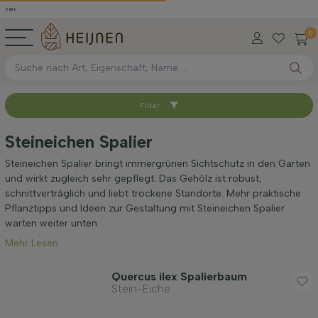
0
Filter
Sortieren nach
Steineichen Spalier
Verfügbar
Steineichen Spalier bringt immergrünen Sichtschutz in den Garten
und wirkt zugleich sehr gepflegt. Das Gehölz ist robust,
schnittverträglich und liebt trockene Standorte. Mehr praktische
Höhe bei Lieferung (cm)
Pflanztipps und Ideen zur Gestaltung mit Steineichen Spalier
warten weiter unten.
Mehr Lesen
Umfang des Stamms (cm)
Quercus ilex Spalierbaum
Stein-Eiche