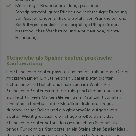
Mit richtiger Bodenbearbeitung, passender
Standplatzwahl, guter Pflege und rechtzeitiger Düngung
von Spalier-Linden sinkt die Gefahr von Krankheiten und
Schädlingen deutlich. Eine sorgfältige Pflege fördert
bestmögliches Wachstum und eine gesunde, dichte
Belaubung.
Steineiche als Spalier kaufen: praktische
Kaufberatung
Ein Steineichen Spalier passt gut in einen strukturierten Garten
mit klaren Linien. Ein Steineichen Spalier bietet dichten
Sichtschutz und behält das Laub auch im Winter. Ein
Steineichen Spalier wirkt dabei ruhig und elegant und fügt
sich leicht in viele Gartenstile ein. Beim Kauf zählt vor allem
eine stabile Bambus- oder Metallkonstruktion, ein gut
durchwurzelter Ballen und ein gleichmäßig aufgebautes
Spalier. Wichtig ist auch die richtige Größe, damit das
Steineichen Spalier sofort den gewünschten Sichtschutz
bringt. Für sonnige Standorte ist ein Steineichen Spalier ideal,
da die robuste Steineiche als Spalier in der Sonne sehr gut