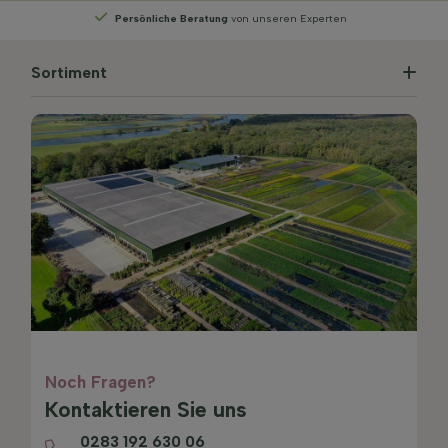
e Beratung
von unseren Experten
Wählen
Sie Ih
Sortiment
Noch Fragen?
Kontaktieren Sie uns
0283 192 630 06