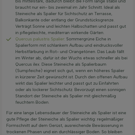
bis mittelstark, dadurch bleibt die Form lange stabil und
braucht nur ein- bis zweimal im Jahr Schnitt. Ideal als
Steineiche als Spalier für Sichtschutz an Terrasse,
Balkonkante oder entlang der Grundstücksgrenze.
Verträgt Sonne und leichten Halbschatten und passt gut
in pflegeleichte, mediterran wirkende Gärten.
Quercus palustris Spalier
: Sommergrüne Eiche in
Spalierform mit schlankem Aufbau und eindrucksvoller
Herbstfärbung in Rot- und Orangetönen. Das Laub fällt
im Winter ab, dafür ist der Wuchs etwas schneller als bei
Quercus ilex. Diese Steineiche als Spalierbaum
(Sumpfeiche) eignet sich gut, wenn ein höheres Spalier
in kürzerer Zeit gewünscht ist. Durch den offenen Aufbau
wirkt das Spalier leichter und passt gut zu Einfahrten
oder als lockerer Sichtschutz. Bevorzugt einen sonnigen
Standort der Steineiche als Spalier mit gleichmäßig
feuchtem Boden.
Für eine lange Lebensdauer der Steineiche als Spalier ist eine
gute Pflege der Steineiche als Spalier wichtig: regelmäßiger
Formschnitt auf dem Gerüst, ausreichende Bewässerung in
trockenen Phasen und ein durchlässiger Boden. So bleiben