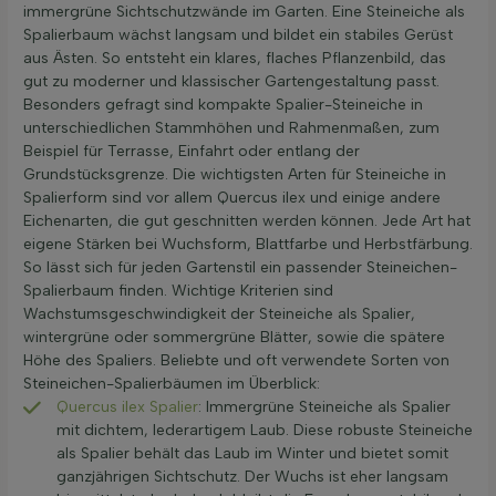
immergrüne Sichtschutzwände im Garten. Eine Steineiche als
Spalierbaum wächst langsam und bildet ein stabiles Gerüst
aus Ästen. So entsteht ein klares, flaches Pflanzenbild, das
gut zu moderner und klassischer Gartengestaltung passt.
Besonders gefragt sind kompakte Spalier-Steineiche in
unterschiedlichen Stammhöhen und Rahmenmaßen, zum
Beispiel für Terrasse, Einfahrt oder entlang der
Grundstücksgrenze. Die wichtigsten Arten für Steineiche in
Spalierform sind vor allem Quercus ilex und einige andere
Eichenarten, die gut geschnitten werden können. Jede Art hat
eigene Stärken bei Wuchsform, Blattfarbe und Herbstfärbung.
So lässt sich für jeden Gartenstil ein passender Steineichen-
Spalierbaum finden. Wichtige Kriterien sind
Wachstumsgeschwindigkeit der Steineiche als Spalier,
wintergrüne oder sommergrüne Blätter, sowie die spätere
Höhe des Spaliers. Beliebte und oft verwendete Sorten von
Steineichen-Spalierbäumen im Überblick:
Quercus ilex Spalier
: Immergrüne Steineiche als Spalier
mit dichtem, lederartigem Laub. Diese robuste Steineiche
als Spalier behält das Laub im Winter und bietet somit
ganzjährigen Sichtschutz. Der Wuchs ist eher langsam