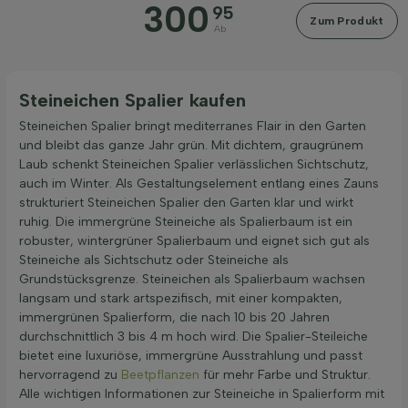
300
95
Zum Produkt
Ab
Anwendung
Preis
Steineichen Spalier kaufen
Steineichen Spalier bringt mediterranes Flair in den Garten
und bleibt das ganze Jahr grün. Mit dichtem, graugrünem
Laub schenkt Steineichen Spalier verlässlichen Sichtschutz,
auch im Winter. Als Gestaltungselement entlang eines Zauns
strukturiert Steineichen Spalier den Garten klar und wirkt
ruhig. Die immergrüne Steineiche als Spalierbaum ist ein
Rinde/Bast
robuster, wintergrüner Spalierbaum und eignet sich gut als
Steineiche als Sichtschutz oder Steineiche als
Grundstücksgrenze. Steineichen als Spalierbaum wachsen
Bodenart
langsam und stark artspezifisch, mit einer kompakten,
immergrünen Spalierform, die nach 10 bis 20 Jahren
durchschnittlich 3 bis 4 m hoch wird. Die Spalier-Steileiche
Kronenform
bietet eine luxuriöse, immergrüne Ausstrahlung und passt
hervorragend zu
Beetpflanzen
für mehr Farbe und Struktur.
Filter anwenden
Alle wichtigen Informationen zur Steineiche in Spalierform mit