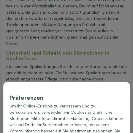
breit wie der Wurzelballen ausheben, Baum auf Bodenniveau
setzen, Erde gut andrücken und sofort gründlich gießen. In
den ersten zwei Jahren regelmäßig wässern, besonders in
Trockenperioden. Mäßige Düngung im Frühjahr mit
geeignetem Langzeitdünger unterstützt Quercus ilex in
Spalierform bei einem dichten, gleichmäßigen Aufbau der
Krone.
Unterhalt und Schnitt von Steineichen in
Spalierform
Steineichen Spalier bringen Struktur in den Garten und bleiben
ganzjährig dicht belaubt. Ein Steineichen Spalierbaum braucht
jedoch angepasste Pflege, damit die flache Krone
geschlossen, gesund und formstabil bleibt.
Präferenzen
Standort und allgemeine Pflege: Für die Steineichen
Um Ihr Online-Erlebnis zu verbessern und zu
Spalierbaum Pflege eignet sich ein warmer, geschützter
personalisieren, verwenden wir Cookies und ähnliche
Platz in voller Sonne oder leichtem Halbschatten. Ein
Methoden. Mithilfe bestimmter Marketing-Cookies können
immergrüner Steineichen-Leibbaum entlang eines Zauns
wir und Dritte Ihr Surfverhalten erfassen, um unsere
oder als Grundstücksabgrenzung profitiert von
Kommunikation besser auf Sie abstimmen zu können. Sie