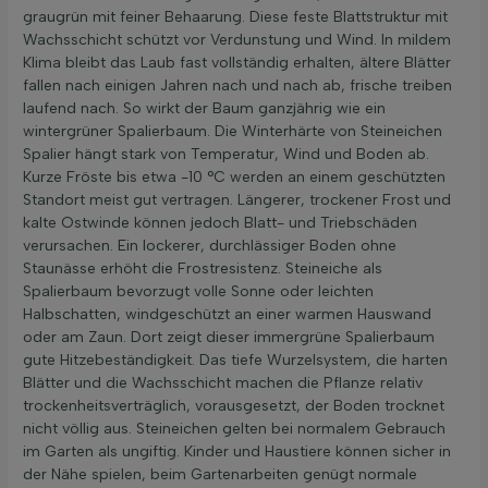
graugrün mit feiner Behaarung. Diese feste Blattstruktur mit
Wachsschicht schützt vor Verdunstung und Wind. In mildem
Klima bleibt das Laub fast vollständig erhalten, ältere Blätter
fallen nach einigen Jahren nach und nach ab, frische treiben
laufend nach. So wirkt der Baum ganzjährig wie ein
wintergrüner Spalierbaum. Die Winterhärte von Steineichen
Spalier hängt stark von Temperatur, Wind und Boden ab.
Kurze Fröste bis etwa -10 °C werden an einem geschützten
Standort meist gut vertragen. Längerer, trockener Frost und
kalte Ostwinde können jedoch Blatt- und Triebschäden
verursachen. Ein lockerer, durchlässiger Boden ohne
Staunässe erhöht die Frostresistenz. Steineiche als
Spalierbaum bevorzugt volle Sonne oder leichten
Halbschatten, windgeschützt an einer warmen Hauswand
oder am Zaun. Dort zeigt dieser immergrüne Spalierbaum
gute Hitzebeständigkeit. Das tiefe Wurzelsystem, die harten
Blätter und die Wachsschicht machen die Pflanze relativ
trockenheitsverträglich, vorausgesetzt, der Boden trocknet
nicht völlig aus. Steineichen gelten bei normalem Gebrauch
im Garten als ungiftig. Kinder und Haustiere können sicher in
der Nähe spielen, beim Gartenarbeiten genügt normale