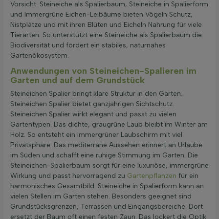
Vorsicht. Steineiche als Spalierbaum, Steineiche in Spalierform
und Immergrüne Eichen-Leibäume bieten Vögeln Schutz,
Nistplätze und mit ihren Blüten und Eicheln Nahrung für viele
Tierarten. So unterstützt eine Steineiche als Spalierbaum die
Biodiversität und fördert ein stabiles, naturnahes
Gartenökosystem.
Anwendungen von Steineichen-Spalieren im
Garten und auf dem Grundstück
Steineichen Spalier bringt klare Struktur in den Garten.
Steineichen Spalier bietet ganzjährigen Sichtschutz.
Steineichen Spalier wirkt elegant und passt zu vielen
Gartentypen. Das dichte, graugrüne Laub bleibt im Winter am
Holz. So entsteht ein immergrüner Laubschirm mit viel
Privatsphäre. Das mediterrane Aussehen erinnert an Urlaube
im Süden und schafft eine ruhige Stimmung im Garten. Die
Steineichen-Spalierbaum sorgt für eine luxuriöse, immergrüne
Wirkung und passt hervorragend zu
Gartenpflanzen
für ein
harmonisches Gesamtbild. Steineiche in Spalierform kann an
vielen Stellen im Garten stehen. Besonders geeignet sind
Grundstücksgrenzen, Terrassen und Eingangsbereiche. Dort
ersetzt der Baum oft einen festen Zaun. Das lockert die Optik