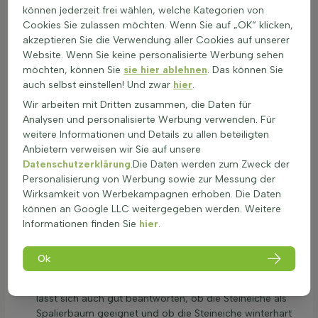
windgeschützten Ecken, so bleibt der winterharte
können jederzeit frei wählen, welche Kategorien von
Steineichen-Leibbaum kompakt.
Cookies Sie zulassen möchten. Wenn Sie auf „OK“ klicken,
Schneiden: Steineichen Spalierbaum schneiden erfolgt im
akzeptieren Sie die Verwendung aller Cookies auf unserer
März/April nach dem Frost und nochmals im
Website. Wenn Sie keine personalisierte Werbung sehen
September/Oktober. Man formt den Schirm mit
möchten, können Sie
sie hier ablehnen
. Das können Sie
Heckenschere zu einer ebenen Fläche, stärkere Äste mit
auch selbst einstellen! Und zwar
hier
.
Astschere. So bleibt eine Steineiche als Spalierbaum
Wir arbeiten mit Dritten zusammen, die Daten für
dicht, und Fragen wie wann schneidet man einen
Analysen und personalisierte Werbung verwenden. Für
Steineichen-Spalierbaum oder wie schnell wächst ein
weitere Informationen und Details zu allen beteiligten
Steineichen-Spalierbaum spielen beim Schnitt-Rhythmus
Anbietern verweisen wir Sie auf unsere
eine Rolle.
Datenschutzerklärung
.Die Daten werden zum Zweck der
Düngen: Eine Steineiche als Spalierbaum nur im frühen
Personalisierung von Werbung sowie zur Messung der
Frühjahr moderat düngen. Ein Dünger für immergrüne
Wirksamkeit von Werbekampagnen erhoben. Die Daten
Bäume in kleiner Menge reicht, damit Steineichen
können an Google LLC weitergegeben werden. Weitere
Spalierbaum Versorgung und Wachstum ausgewogen
Informationen finden Sie
hier
.
bleiben.
Wasser: Die Steineichen Spalierbaum hat mittleren
Wasserbedarf, verträgt nach dem Anwachsen kurze
Ok
Trockenphasen. Wichtig ist zusätzliches Gießen in den
ersten Jahren und bei Hitze, am besten morgens. So
lässt sich auch gut beantworten, ob die Steineiche als
Spalierbaum geeignet und ob die Steineiche winterhart