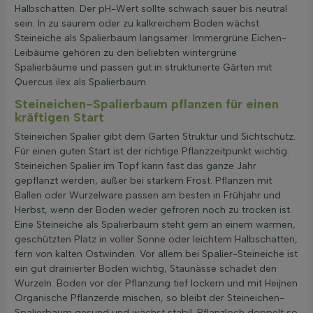
Halbschatten. Der pH-Wert sollte schwach sauer bis neutral
sein. In zu saurem oder zu kalkreichem Boden wächst
Steineiche als Spalierbaum langsamer. Immergrüne Eichen-
Leibäume gehören zu den beliebten wintergrüne
Spalierbäume und passen gut in strukturierte Gärten mit
Quercus ilex als Spalierbaum.
Steineichen-Spalierbaum pflanzen für einen
kräftigen Start
Steineichen Spalier gibt dem Garten Struktur und Sichtschutz.
Für einen guten Start ist der richtige Pflanzzeitpunkt wichtig.
Steineichen Spalier im Topf kann fast das ganze Jahr
gepflanzt werden, außer bei starkem Frost. Pflanzen mit
Ballen oder Wurzelware passen am besten in Frühjahr und
Herbst, wenn der Boden weder gefroren noch zu trocken ist.
Eine Steineiche als Spalierbaum steht gern an einem warmen,
geschützten Platz in voller Sonne oder leichtem Halbschatten,
fern von kalten Ostwinden. Vor allem bei Spalier-Steineiche ist
ein gut drainierter Boden wichtig, Staunässe schadet den
Wurzeln. Boden vor der Pflanzung tief lockern und mit Heijnen
Organische Pflanzerde mischen, so bleibt der Steineichen-
Spalierbaum gesund und wächst stabil. Pflanzloch doppelt so