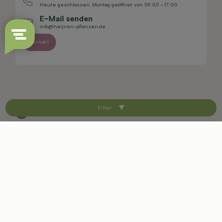
Heute geschlossen. Montag geöffnet von 09:00 - 17:00
E-Mail senden
info@heijnen-pflanzen.de
Kontakt
Filter
4.4/5
Sitemap
Haftungsausschluss
Datenschutzerklärung
AGB
Impressum
Cookie-Einstellungen