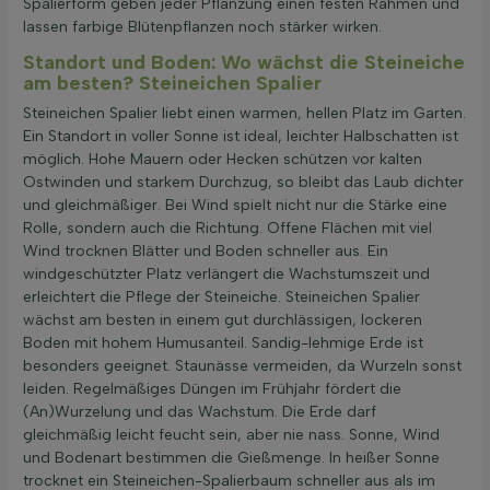
Spalierform geben jeder Pflanzung einen festen Rahmen und
lassen farbige Blütenpflanzen noch stärker wirken.
Standort und Boden: Wo wächst die Steineiche
am besten? Steineichen Spalier
Steineichen Spalier liebt einen warmen, hellen Platz im Garten.
Ein Standort in voller Sonne ist ideal, leichter Halbschatten ist
möglich. Hohe Mauern oder Hecken schützen vor kalten
Ostwinden und starkem Durchzug, so bleibt das Laub dichter
und gleichmäßiger. Bei Wind spielt nicht nur die Stärke eine
Rolle, sondern auch die Richtung. Offene Flächen mit viel
Wind trocknen Blätter und Boden schneller aus. Ein
windgeschützter Platz verlängert die Wachstumszeit und
erleichtert die Pflege der Steineiche. Steineichen Spalier
wächst am besten in einem gut durchlässigen, lockeren
Boden mit hohem Humusanteil. Sandig-lehmige Erde ist
besonders geeignet. Staunässe vermeiden, da Wurzeln sonst
leiden. Regelmäßiges Düngen im Frühjahr fördert die
(An)Wurzelung und das Wachstum. Die Erde darf
gleichmäßig leicht feucht sein, aber nie nass. Sonne, Wind
und Bodenart bestimmen die Gießmenge. In heißer Sonne
trocknet ein Steineichen-Spalierbaum schneller aus als im