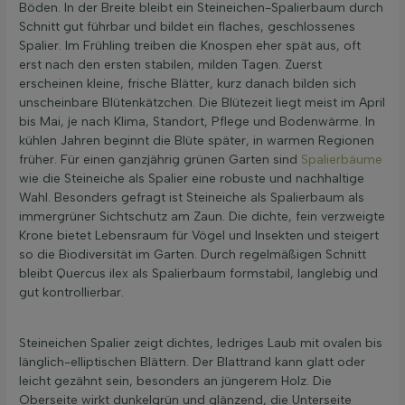
Böden. In der Breite bleibt ein Steineichen-Spalierbaum durch
Schnitt gut führbar und bildet ein flaches, geschlossenes
Spalier. Im Frühling treiben die Knospen eher spät aus, oft
erst nach den ersten stabilen, milden Tagen. Zuerst
erscheinen kleine, frische Blätter, kurz danach bilden sich
unscheinbare Blütenkätzchen. Die Blütezeit liegt meist im April
bis Mai, je nach Klima, Standort, Pflege und Bodenwärme. In
kühlen Jahren beginnt die Blüte später, in warmen Regionen
früher. Für einen ganzjährig grünen Garten sind
Spalierbäume
wie die Steineiche als Spalier eine robuste und nachhaltige
Wahl. Besonders gefragt ist Steineiche als Spalierbaum als
immergrüner Sichtschutz am Zaun. Die dichte, fein verzweigte
Krone bietet Lebensraum für Vögel und Insekten und steigert
so die Biodiversität im Garten. Durch regelmäßigen Schnitt
bleibt Quercus ilex als Spalierbaum formstabil, langlebig und
gut kontrollierbar.
Steineichen Spalier zeigt dichtes, ledriges Laub mit ovalen bis
länglich-elliptischen Blättern. Der Blattrand kann glatt oder
leicht gezähnt sein, besonders an jüngerem Holz. Die
Oberseite wirkt dunkelgrün und glänzend, die Unterseite