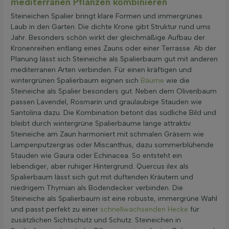
mediterranen Pflanzen kombinieren
Steineichen Spalier bringt klare Formen und immergrünes
Laub in den Garten. Die dichte Krone gibt Struktur rund ums
Jahr. Besonders schön wirkt der gleichmäßige Aufbau der
Kronenreihen entlang eines Zauns oder einer Terrasse. Ab der
Planung lässt sich Steineiche als Spalierbaum gut mit anderen
mediterranen Arten verbinden. Für einen kräftigen und
wintergrünen Spalierbaum eignen sich
Bäume
wie die
Steineiche als Spalier besonders gut. Neben dem Olivenbaum
passen Lavendel, Rosmarin und graulaubige Stauden wie
Santolina dazu. Die Kombination betont das südliche Bild und
bleibt durch wintergrüne Spalierbäume lange attraktiv.
Steineiche am Zaun harmoniert mit schmalen Gräsern wie
Lampenputzergras oder Miscanthus, dazu sommerblühende
Stauden wie Gaura oder Echinacea. So entsteht ein
lebendiger, aber ruhiger Hintergrund. Quercus ilex als
Spalierbaum lässt sich gut mit duftenden Kräutern und
niedrigem Thymian als Bodendecker verbinden. Die
Steineiche als Spalierbaum ist eine robuste, immergrüne Wahl
und passt perfekt zu einer
schnellwachsenden Hecke
für
zusätzlichen Sichtschutz und Schutz. Steineichen in