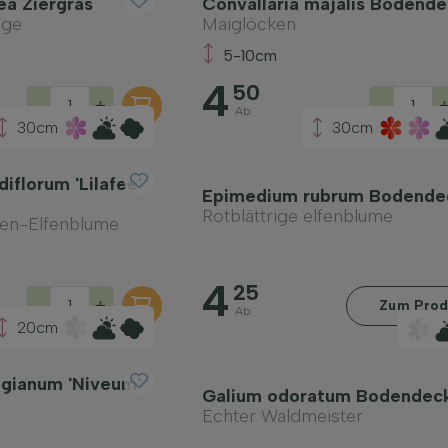
ea Ziergras
Convallaria majalis Bodende
gge
Maiglöcken
5-10cm
4
50
-
+
-
Ab
30cm
30cm
iflorum 'Lilafee'
Epimedium rubrum Bodende
Rotblättrige elfenblume
ten-Elfenblume
4
25
-
+
Zum Prod
Ab
20cm
gianum 'Niveum'
Galium odoratum Bodendec
Echter Waldmeister