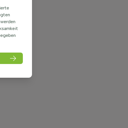
ierte
igten
 werden
rksamkeit
gegeben