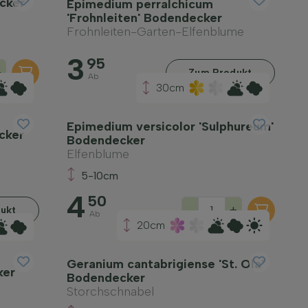
cker
Epimedium perralchicum
'Frohnleiten' Bodendecker
Frohnleiten-Garten-Elfenblume
3
95
+
Zum Produkt
Ab
30cm
Epimedium versicolor 'Sulphureum'
cker
Bodendecker
Elfenblume
5-10cm
4
50
-
+
ukt
Ab
20cm
Geranium cantabrigiense 'St. Ola'
ker
Bodendecker
Storchschnabel