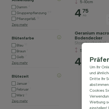
5-10cm
4
Damm
4
75
69
Gruppenpflanzung
Ab
12
Pflanzgefäß
Zeig mehr
Geranium macror
Bodendecker
Blütenfarbe
Storchschnabel
10
Blau
5-10cm
1
Braun
7
Gelb
4
Präfe
00
Zeig mehr
Ab
Um Ihr Onl
und ähnlic
Blütezeit
Dritte Ihr 
1
Januar
abstimmen 
1
Februar
Cookies Si
6
März
Verwendung
Zeig mehr
Werbung s
einstellen