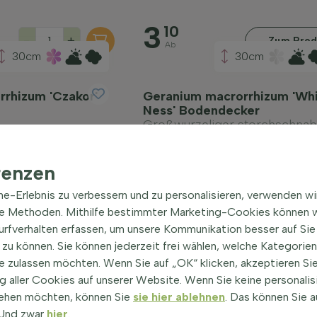
3
10
-
+
Zum Prod
Ab
30cm
30cm
rhizum 'Czakor'
Geranium macrorrhizum 'Wh
Ness' Bodendecker
Großwurzeliger storchschnab
5-10cm
4
renzen
00
-
+
-
Ab
ine-Erlebnis zu verbessern und zu personalisieren, verwenden w
he Methoden. Mithilfe bestimmter Marketing-Cookies können w
Surfverhalten erfassen, um unsere Kommunikation besser auf Sie
zu können. Sie können jederzeit frei wählen, welche Kategorie
e zulassen möchten. Wenn Sie auf „OK“ klicken, akzeptieren Sie
 aller Cookies auf unserer Website. Wenn Sie keine personalis
ehen möchten, können Sie
sie hier ablehnen
. Das können Sie a
! Und zwar
hier
.