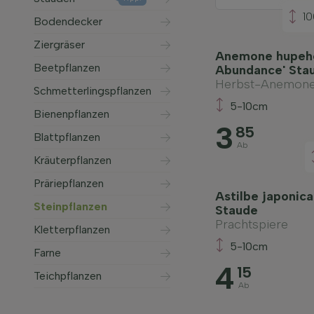
1
Bodendecker
Ziergräser
Anemone hupehe
Beetpflanzen
Abundance' Sta
Herbst-Anemon
Schmetterlingspflanzen
5-10cm
Bienenpflanzen
3
85
Blattpflanzen
Ab
Kräuterpflanzen
Präriepflanzen
Astilbe japonica
Steinpflanzen
Staude
Prachtspiere
Kletterpflanzen
5-10cm
Farne
4
15
Teichpflanzen
Ab