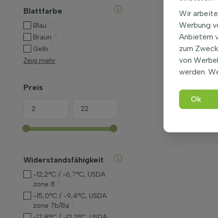
Blattfarbe
Wir arbeite
3
Werbung ve
Blau
4
Anbietern 
Braun
1
zum Zweck 
Gelb
von Werbe
Zeig mehr
werden. We
Preis
Ok
Widerstandsfähigkeit
-12,2°C / -6,7°C, USDA
3
zone 8
-15,0°C / -9,4°C, USDA
7
zone 7b/8a
-17,8°C / -12,2°C, USDA