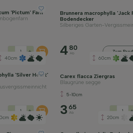
cum 'Pictum' Farn
Brunnera macrophylla 'Jack 
enbogenfarn
Bodendecker
Silberiges Garten-Vergissmei
4
80
-
+
Zum Prod
Ab
40cm
60cm
ylla 'Silver Heart'
Carex flacca Ziergras
Blaugrüne segge
susvergissmeinnicht
5-10cm
3
65
-
+
-
Ab
0cm
20cm