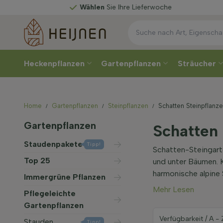
Wählen
Sie Ihre Lieferwoche
Heckenpflanzen
Gartenpflanzen
Sträucher
Home
Gartenpflanzen
Steinpflanzen
Schatten Steinpflanz
Gartenpflanzen
Schatten 
Staudenpakete
Tipp!
Schatten-Steingarte
Top 25
und unter Bäumen. K
harmonische alpine
Immergrüne Pflanzen
Mehr Lesen
Pflegeleichte
Gartenpflanzen
Stauden
Tipp!