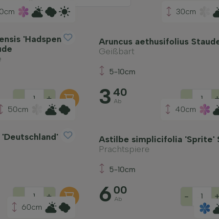
00cm
30cm
nsis 'Hadspen
Aruncus aethusifolius Staud
ude
Geißbart
e
5-10cm
3
40
-
+
-
Ab
50cm
40cm
 'Deutschland'
Astilbe simplicifolia 'Sprite'
Prachtspiere
5-10cm
6
00
-
+
-
Ab
60cm