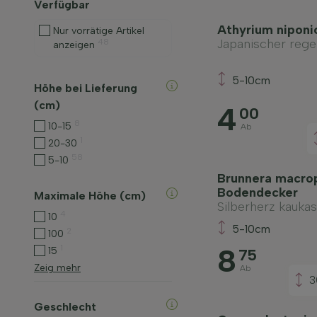
Verfügbar
Athyrium niponi
Nur vorrätige Artikel
Japanischer reg
48
anzeigen
5-10cm
Höhe bei Lieferung
(cm)
4
00
8
10-15
Ab
1
20-30
58
5-10
Brunnera macroph
Bodendecker
Maximale Höhe (cm)
Silberherz kauka
4
10
5-10cm
2
100
8
1
15
75
Zeig mehr
Ab
3
Geschlecht