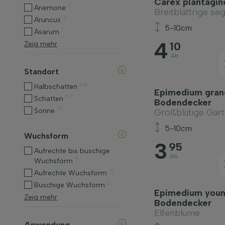
Carex plantagin
1
Anemone
Breitblättrige se
2
Aruncus
5-10cm
1
Asarum
4
Zeig mehr
10
Ab
Standort
64
Halbschatten
Epimedium grand
69
Schatten
Bodendecker
15
Sonne
Großblütige Gar
5-10cm
Wuchsform
3
95
Aufrechte bis buschige
Ab
8
Wuchsform
11
Aufrechte Wuchsform
2
Buschige Wuchsform
Epimedium youn
Zeig mehr
Bodendecker
Elfenblume
Anwendung