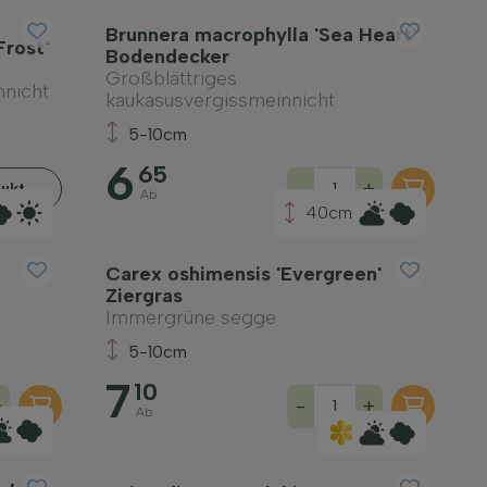
Brunnera macrophylla 'Sea Heart'
Frost'
Bodendecker
Großblättriges
nnicht
kaukasusvergissmeinnicht
5-10cm
6
65
-
+
ukt
Ab
40cm
Carex oshimensis 'Evergreen'
Ziergras
Immergrüne segge
5-10cm
7
10
+
-
+
Ab