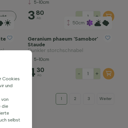
5-10cm
3
80
-
+
ukt
Ab
50cm
ite
Geranium phaeum 'Samobor'
Staude
el
Dunkler storchschnabel
5-10cm
4
30
+
-
+
Ab
ir Cookies
ir und
1
2
3
Weiter
n von
 die
ierte
uch selbst