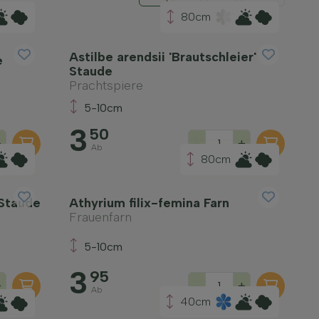
80cm
Astilbe arendsii 'Brautschleier'
e
Staude
Prachtspiere
5-10cm
3
50
+
-
+
Ab
80cm
 Staude
Athyrium filix-femina Farn
Frauenfarn
5-10cm
3
95
+
-
+
Ab
40cm