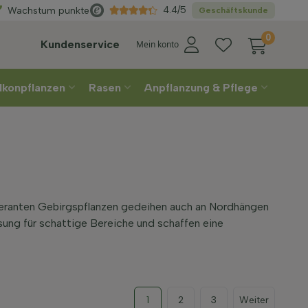
Direkt
aus der Gärtnerei
4.4/5
Wachstum punkte
Geschäftskunde
0
Kundenservice
Mein konto
lkonpflanzen
Rasen
Anpflanzung & Pflege
oleranten Gebirgspflanzen gedeihen auch an Nordhängen
sung für schattige Bereiche und schaffen eine
1
2
3
Weiter