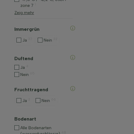
1
zone 7
Zeig mehr
Immergrün
37
32
Ja
Nein
Duftend
4
Ja
65
Nein
Fruchttragend
3
66
Ja
Nein
Bodenart
Alle Bodenarten
48
(wasserdurchlässig)