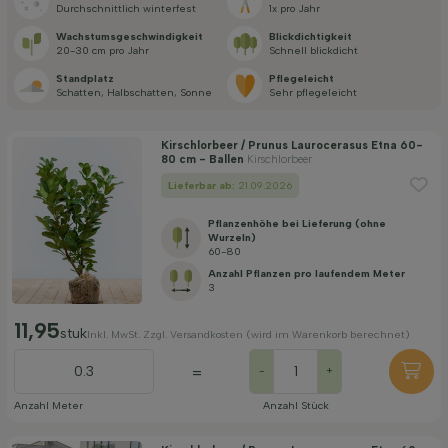
Durchschnittlich winterfest
1x pro Jahr
Standort
Wachstums­geschwindigkeit
Blickdichtigkeit
20-30 cm pro Jahr
Schnell blickdicht
Standplatz
Pflegeleicht
Anwendung
Schatten, Halbschatten, Sonne
Sehr pflegeleicht
Kirschlorbeer / Prunus Laurocerasus Etna 60-
Blütezeit
80 cm - Ballen
Kirschlorbeer
Lieferbar ab:
21.09.2026
Preis
Pflanzenhöhe bei Lieferung (ohne
Wurzeln)
60-80
Anzahl Pflanzen pro laufendem Meter
3
11,95
stuk
Inkl. MwSt. Zzgl. Versandkosten (wird im Warenkorb berechnet)
Widerstandsfähigkeit
=
-
+
Anzahl Meter
Anzahl Stück
Filter anwenden