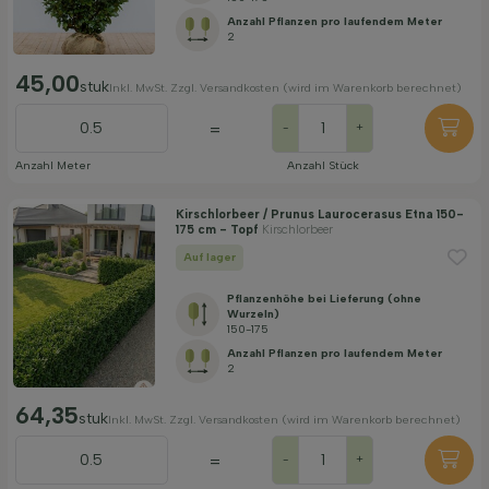
Anzahl Pflanzen pro laufendem Meter
2
45,00
stuk
Inkl. MwSt. Zzgl. Versandkosten (wird im Warenkorb berechnet)
=
-
+
Anzahl Meter
Anzahl Stück
Kirschlorbeer / Prunus Laurocerasus Etna 150-
175 cm - Topf
Kirschlorbeer
Auf lager
Pflanzenhöhe bei Lieferung (ohne
Wurzeln)
150-175
Anzahl Pflanzen pro laufendem Meter
2
64,35
stuk
Inkl. MwSt. Zzgl. Versandkosten (wird im Warenkorb berechnet)
=
-
+