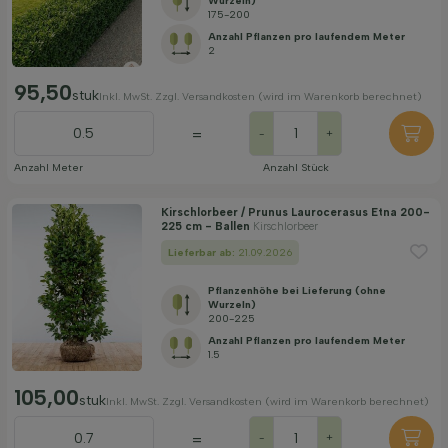
Wurzeln)
175-200
Anzahl Pflanzen pro laufendem Meter
2
95,50
stuk
Inkl. MwSt. Zzgl. Versandkosten (wird im Warenkorb berechnet)
=
-
+
Anzahl Meter
Anzahl Stück
Kirschlorbeer / Prunus Laurocerasus Etna 200-
225 cm - Ballen
Kirschlorbeer
Lieferbar ab:
21.09.2026
Pflanzenhöhe bei Lieferung (ohne
Wurzeln)
200-225
Anzahl Pflanzen pro laufendem Meter
1.5
105,00
stuk
Inkl. MwSt. Zzgl. Versandkosten (wird im Warenkorb berechnet)
=
-
+