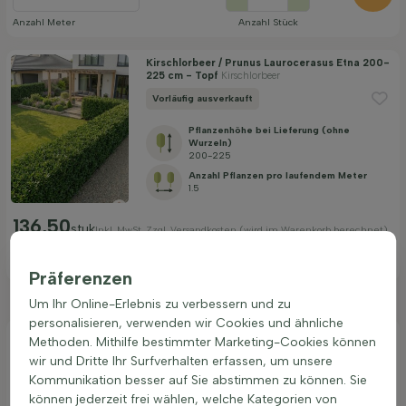
Anzahl Meter
Anzahl Stück
Kirschlorbeer / Prunus Laurocerasus Etna 200-
225 cm - Topf
Kirschlorbeer
Vorläufig ausverkauft
Pflanzenhöhe bei Lieferung (ohne
Wurzeln)
200-225
Anzahl Pflanzen pro laufendem Meter
1.5
136,50
stuk
Inkl. MwSt. Zzgl. Versandkosten (wird im Warenkorb berechnet)
Zum Produkt
Präferenzen
Um Ihr Online-Erlebnis zu verbessern und zu
personalisieren, verwenden wir Cookies und ähnliche
Methoden. Mithilfe bestimmter Marketing-Cookies können
Prunus laurocerasus ‘Etna’ kaufen
wir und Dritte Ihr Surfverhalten erfassen, um unsere
Prunus laurocerasus 'Etna' Hecke ist eine beliebte Wahl für
Kommunikation besser auf Sie abstimmen zu können. Sie
den Garten. Diese Pflanze gehört zur Familie der
können jederzeit frei wählen, welche Kategorien von