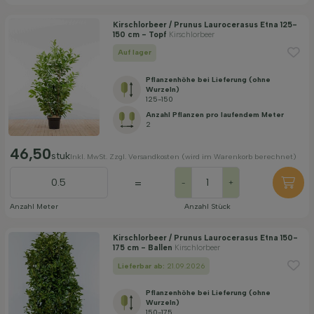
Kirschlorbeer / Prunus Laurocerasus Etna 125-
150 cm - Topf
Kirschlorbeer
Auf lager
Pflanzenhöhe bei Lieferung (ohne
Wurzeln)
125-150
Anzahl Pflanzen pro laufendem Meter
2
46,50
stuk
Inkl. MwSt. Zzgl. Versandkosten (wird im Warenkorb berechnet)
=
-
+
Anzahl Meter
Anzahl Stück
Kirschlorbeer / Prunus Laurocerasus Etna 150-
175 cm - Ballen
Kirschlorbeer
Lieferbar ab:
21.09.2026
Pflanzenhöhe bei Lieferung (ohne
Wurzeln)
150-175