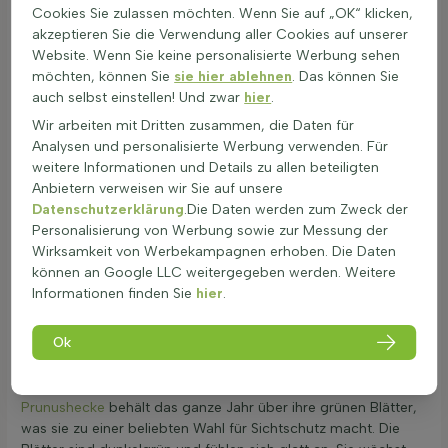
Rosengewächse und ist unter dem Namen Kirschlorbeer
Cookies Sie zulassen möchten. Wenn Sie auf „OK“ klicken,
bekannt. Der
Prunus
laurocerasus 'Etna' ist eine immergrüne
akzeptieren Sie die Verwendung aller Cookies auf unserer
Pflanze, die das ganze Jahr über grün bleibt. Sie bietet viel
Website. Wenn Sie keine personalisierte Werbung sehen
Privatsphäre, da sie blickdicht ist. Diese Heckenpflanze ist
möchten, können Sie
sie hier ablehnen
. Das können Sie
sehr gut als Hecke geeignet und kann als hohe Hecke
auch selbst einstellen! Und zwar
hier
.
gepflanzt werden. Ein weiterer Vorteil ist ihre
Wir arbeiten mit Dritten zusammen, die Daten für
Krankheitsresistenz, was sie pflegeleicht macht. Die Prunus
Analysen und personalisierte Werbung verwenden. Für
laurocerasus 'Etna' Hecke ist ideal für die Gestaltung von
weitere Informationen und Details zu allen beteiligten
Hecken, da sie schnell wächst und eine dichte Struktur bildet.
Anbietern verweisen wir Sie auf unsere
Sie kann auch als Solitärpflanze verwendet werden, um
Datenschutzerklärung
.Die Daten werden zum Zweck der
Akzente im Garten zu setzen. Diese Heckenpflanze ist eine
Personalisierung von Werbung sowie zur Messung der
ausgezeichnete Wahl für jeden, der eine pflegeleichte und
Wirksamkeit von Werbekampagnen erhoben. Die Daten
attraktive Hecke pflanzen möchte.
können an Google LLC weitergegeben werden. Weitere
Informationen finden Sie
hier
.
Eigenschaften und Merkmale der Prunus
laurocerasus 'Etna' Hecke
Ok
Die Prunus laurocerasus 'Etna' ist eine immergrüne
Heckenpflanze, die sich ideal für den Garten eignet. Diese
Prunushecke
behält das ganze Jahr über ihre grünen Blätter,
was sie zu einer beliebten Wahl für Sichtschutz macht. Die