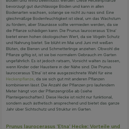
Boden und Wind beeinflusst werden. Diese Heckenpflanze
bevorzugt gut durchlässige Böden und kann in allen
Bodenarten wachsen, solange sie nicht zu nass sind. Eine
gleichmäßige Bodenfeuchtigkeit ist ideal, um das Wachstum
zu fördern, aber Staunässe sollte vermieden werden, da sie
die Pflanze schädigen kann. Die Prunus laurocerasus 'Etna'
bietet einen hohen ökologischen Wert, da sie Vögeln Schutz
und Nahrung bietet. Sie blüht im Mai und Juni mit weißen
Blüten, die Bienen und Schmetterlinge anziehen. Obwohl die
Pflanze giftig ist, ist sie bei normalem Gebrauch im Garten
ungefährlich. Es ist jedoch ratsam, Vorsicht walten zu lassen,
wenn Kinder oder Haustiere in der Nähe sind. Die Prunus
laurocerasus 'Etna' ist eine ausgezeichnete Wahl für eine
Heckenpflanze
, da sie sich gut mit anderen Pflanzen
kombinieren lässt. Die Anzahl der Pflanzen pro laufendem
Meter hängt von der Pflanzengröße ab (siehe
Planteigenschaften). Diese Hecke ist nicht nur funktional,
sondern auch ästhetisch ansprechend und bietet das ganze
Jahr über Sichtschutz und Struktur im Garten.
Prunus laurocerasus 'Etna' Hecke: Vorteile und