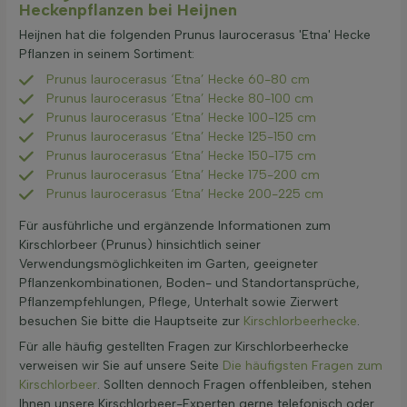
Heckenpflanzen bei Heijnen
Heijnen hat die folgenden Prunus laurocerasus 'Etna' Hecke
Pflanzen in seinem Sortiment:
Prunus laurocerasus ‘Etna’ Hecke 60-80 cm
Prunus laurocerasus ‘Etna’ Hecke 80-100 cm
Prunus laurocerasus ‘Etna’ Hecke 100-125 cm
Prunus laurocerasus ‘Etna’ Hecke 125-150 cm
Prunus laurocerasus ‘Etna’ Hecke 150-175 cm
Prunus laurocerasus ‘Etna’ Hecke 175-200 cm
Prunus laurocerasus ‘Etna’ Hecke 200-225 cm
Für ausführliche und ergänzende Informationen zum
Kirschlorbeer (Prunus) hinsichtlich seiner
Verwendungsmöglichkeiten im Garten, geeigneter
Pflanzenkombinationen, Boden- und Standortansprüche,
Pflanzempfehlungen, Pflege, Unterhalt sowie Zierwert
besuchen Sie bitte die Hauptseite zur
Kirschlorbeerhecke
.
Für alle häufig gestellten Fragen zur Kirschlorbeerhecke
verweisen wir Sie auf unsere Seite
Die häufigsten Fragen zum
Kirschlorbeer
. Sollten dennoch Fragen offenbleiben, stehen
Ihnen unsere Kirschlorbeer-Experten gerne telefonisch oder