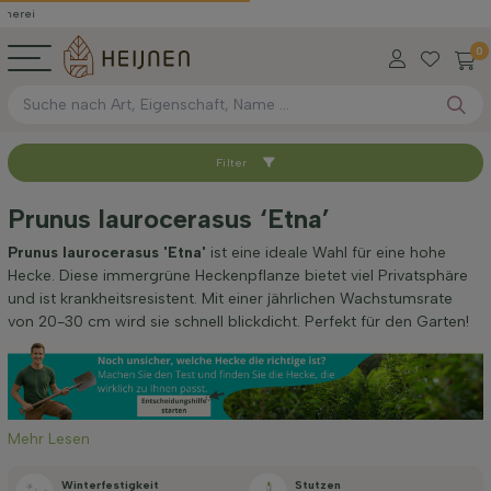
0
Filter
Sortieren nach
Prunus laurocerasus ‘Etna’
Verfügbar
Prunus laurocerasus 'Etna'
ist eine ideale Wahl für eine hohe
Hecke. Diese immergrüne Heckenpflanze bietet viel Privatsphäre
und ist krankheitsresistent. Mit einer jährlichen Wachstumsrate
Wurzel-Typ
von 20-30 cm wird sie schnell blickdicht. Perfekt für den Garten!
Höhe bei Lieferung (cm)
Mehr Lesen
Breite bei Lieferung (cm)
Winterfestigkeit
Stutzen