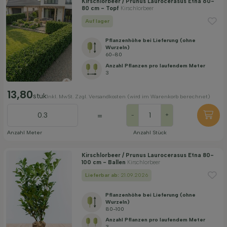
Kirschlorbeer / Prunus Laurocerasus Etna 60-
80 cm - Topf
Kirschlorbeer
Auf lager
Pflanzenhöhe bei Lieferung (ohne
Wurzeln)
60-80
Anzahl Pflanzen pro laufendem Meter
3
13,80
stuk
Inkl. MwSt. Zzgl. Versandkosten (wird im Warenkorb berechnet)
=
-
+
Anzahl Meter
Anzahl Stück
Kirschlorbeer / Prunus Laurocerasus Etna 80-
100 cm - Ballen
Kirschlorbeer
Lieferbar ab:
21.09.2026
Pflanzenhöhe bei Lieferung (ohne
Wurzeln)
80-100
Anzahl Pflanzen pro laufendem Meter
3