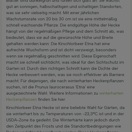
Blätter sind dunkelgrün und fühlen sich glatt an. Sie wächst
gut an sonnigen, halbschattigen und schattigen Standorten,
was sie sehr vielseitig macht. Mit einer jährlichen
Wachstumsrate von 20 bis 30 cm ist sie eine mittelmäßig
schnell wachsende Pflanze. Die endgültige Höhe der Hecke
hängt von der regelmäßigen Pflege und dem Schnitt ab, was
bedeutet, dass sie auf die gewünschte Höhe und Breite
gehalten werden kann. Die Kirschlorbeer Etna hat eine
aufrechte Wuchsform und ist dicht verzweigt, besonders
wenn sie regelmäßig geschnitten wird. Diese Eigenschaft
macht sie schnell sichtdicht, was ideal für den Sichtschutz im
Garten ist. Durch den richtigen Schnitt kann die Dichte der
Hecke verbessert werden, was sie noch effektiver als Barriere
macht. Für diejenigen, die nach winterharten Heckenpflanzen
suchen, ist die Prunus laurocerasus 'Etna' eine
ausgezeichnete Wahl. Weitere Informationen zu
winterharten
Heckenpflanzen
finden Sie hier.
Kirschlorbeer Etna Hecke ist eine beliebte Wahl für Gärten, da
sie winterhart bis zu Temperaturen von -23,3°C ist und in der
USDA-Zone 6a gedeiht. Die Winterhärte kann jedoch durch
den Zeitpunkt des Frosts und die Standortbedingungen wie