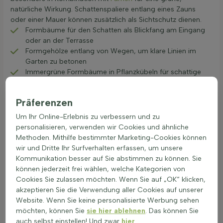
natürliche Wirkung. Schattenspaliere entlang eines Zauns
oder einer Mauer können zusätzlich als Sichtschutz dienen.
Formbäume für den Schatten als Blickfang am Eingang
oder an der Terrasse
Formgehölze entlang von Wegen, um klare Linien im
Garten zu betonen
Immergrüne Formbäume in Pflanzkübeln für schattige
Sitzecken
Formbäume lassen sich gut mit niedrigen Bodendeckern
Präferenzen
kombinieren, so entsteht ein ruhiges Bild im Garten. In
Um Ihr Online-Erlebnis zu verbessern und zu
dunklen Gartenecken sorgt ein einzelner, streng
personalisieren, verwenden wir Cookies und ähnliche
geschnittener Baum für Ordnung und Tiefe. In Reihen
Methoden. Mithilfe bestimmter Marketing-Cookies können
gepflanzt können Formbäume einen schattigen Raum
wir und Dritte Ihr Surfverhalten erfassen, um unsere
gliedern und Wege markieren. So entsteht mit einfachen
Kommunikation besser auf Sie abstimmen zu können. Sie
Mitteln ein gepflegter, übersichtlicher Garten, der auch im
können jederzeit frei wählen, welche Kategorien von
Schatten attraktiv wirkt.
Cookies Sie zulassen möchten. Wenn Sie auf „OK“ klicken,
akzeptieren Sie die Verwendung aller Cookies auf unserer
Website. Wenn Sie keine personalisierte Werbung sehen
Formschnittbäume für den Schatten mit
Schattenpflanzen kombinieren
möchten, können Sie
sie hier ablehnen
. Das können Sie
auch selbst einstellen! Und zwar
hier
.