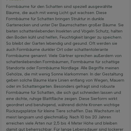
Formbäume für den Schatten sind speziell ausgewählte
Bäume, die auch mit wenig Licht gut wachsen. Diese
Formbäume für Schatten bringen Struktur in dunkle
Gartenecken und unter Der Baumschatten großer Bäume. Sie
bieten schattenliebenden Insekten und Vögeln Schutz, halten
den Boden kühl und helfen, Feuchtigkeit länger zu speichern.
So bleibt der Garten lebendig und gesund. Oft werden sie
auch Formbäume dunkler Ort oder schattentolerante
Formbäume genannt. Viele Gärtner sprechen außerdem von
schattenliebenden Formbäumen, Formbäume für schattige
Standorte oder Formbäume Nordlage. Alle Begriffe meinen
Gehölze, die mit wenig Sonne klarkommen. In der Gestaltung
geben solche Bäume klare Linien entlang von Wegen, Mauern
oder im Schattengarten. Besonders gefragt sind robuste
Formbäume für Schatten, die sich gut schneiden lassen und
eine dichte, ruhige Blattfläche zeigen. Diese Sierform wirkt
geordnet und beruhigend, während dichte Kronen wichtige
Rückzugsplätze für kleine Tiere schaffen. Das Wachstum ist
meist langsam und gleichmäßig. Nach 10 bis 20 Jahren
erreichen viele Arten nur 2,5 bis 4 Meter Höhe und bleiben
damit gut beherrschbar. Für lange Lebensdauer sind lockerer