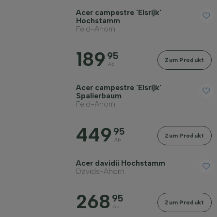
Acer campestre 'Elsrijk'
Hochstamm
Feld-Ahorn
189
Widerstandsfähigkeit
95
Zum Produkt
Ab
Immergrün
Acer campestre 'Elsrijk'
Spalierbaum
Feld-Ahorn
Fruchttragend
449
95
Zum Produkt
Ab
Herbstfarbe
Acer davidii Hochstamm
Davids-Ahorn
Rinde/Bast
268
95
Zum Produkt
Erwachsene Höhe in Metern
Ab