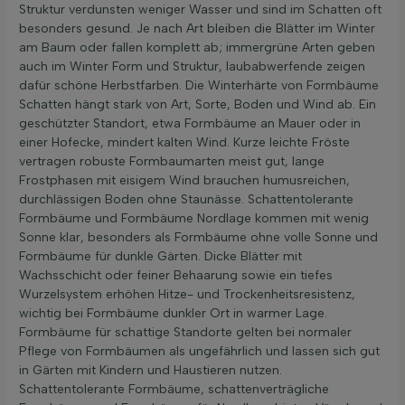
Struktur verdunsten weniger Wasser und sind im Schatten oft
besonders gesund. Je nach Art bleiben die Blätter im Winter
am Baum oder fallen komplett ab; immergrüne Arten geben
auch im Winter Form und Struktur, laubabwerfende zeigen
dafür schöne Herbstfarben. Die Winterhärte von Formbäume
Schatten hängt stark von Art, Sorte, Boden und Wind ab. Ein
geschützter Standort, etwa Formbäume an Mauer oder in
einer Hofecke, mindert kalten Wind. Kurze leichte Fröste
vertragen robuste Formbaumarten meist gut, lange
Frostphasen mit eisigem Wind brauchen humusreichen,
durchlässigen Boden ohne Staunässe. Schattentolerante
Formbäume und Formbäume Nordlage kommen mit wenig
Sonne klar, besonders als Formbäume ohne volle Sonne und
Formbäume für dunkle Gärten. Dicke Blätter mit
Wachsschicht oder feiner Behaarung sowie ein tiefes
Wurzelsystem erhöhen Hitze- und Trockenheitsresistenz,
wichtig bei Formbäume dunkler Ort in warmer Lage.
Formbäume für schattige Standorte gelten bei normaler
Pflege von Formbäumen als ungefährlich und lassen sich gut
in Gärten mit Kindern und Haustieren nutzen.
Schattentolerante Formbäume, schattenverträgliche