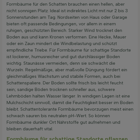
Formbäume für den Schatten brauchen einen hellen, aber
nicht sonnigen Platz. Ideal ist indirektes Licht mit nur 2 bis 3
Sonnenstunden am Tag. Nordseiten von Haus oder Garage
bieten oft passende Bedingungen, vor allem in einem
ruhigen, geschützten Bereich. Starker Wind trocknet den
Boden aus und kann Kronen verformen. Eine Hecke, Mauer
oder ein Zaun mindert die Windbelastung und schützt
empfindliche Triebe. Für Formbäume für schattige Standorte
ist lockerer, humusreicher und gut durchlässiger Boden
wichtig. Staunässe vermeiden, denn sie schwächt die
Wurzeln. Regelmäßige, aber maßvolle Düngung fördert ein
gleichmäßiges Wachstum und stabile Formen, auch bei
Schattenspaliere. Der Boden sollte frisch bis leicht feucht
sein; sandige Böden trocknen schneller aus, schwere
Lehmböden halten Wasser länger. In windigen Lagen ist eine
Mulchschicht sinnvoll, damit die Feuchtigkeit besser im Boden
bleibt. Schattentolerante Formbäume bevorzugen meist einen
schwach sauren bis neutralen pH-Wert. So können
Formbäume dunkler Ort Nährstoffe gut aufnehmen und
bleiben dauerhaft vital.
Formbäume für schattige Standorte pflanzen