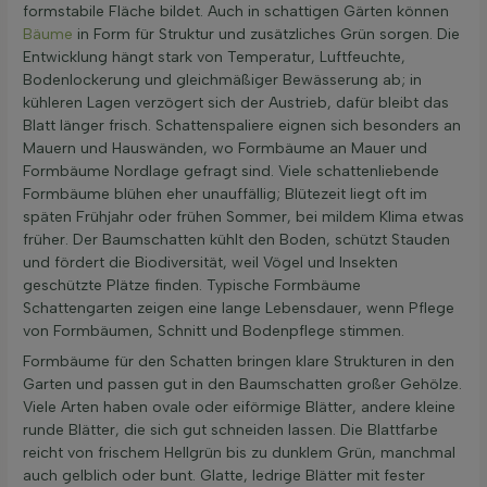
formstabile Fläche bildet. Auch in schattigen Gärten können
Bäume
in Form für Struktur und zusätzliches Grün sorgen. Die
Entwicklung hängt stark von Temperatur, Luftfeuchte,
Bodenlockerung und gleichmäßiger Bewässerung ab; in
kühleren Lagen verzögert sich der Austrieb, dafür bleibt das
Blatt länger frisch. Schattenspaliere eignen sich besonders an
Mauern und Hauswänden, wo Formbäume an Mauer und
Formbäume Nordlage gefragt sind. Viele schattenliebende
Formbäume blühen eher unauffällig; Blütezeit liegt oft im
späten Frühjahr oder frühen Sommer, bei mildem Klima etwas
früher. Der Baumschatten kühlt den Boden, schützt Stauden
und fördert die Biodiversität, weil Vögel und Insekten
geschützte Plätze finden. Typische Formbäume
Schattengarten zeigen eine lange Lebensdauer, wenn Pflege
von Formbäumen, Schnitt und Bodenpflege stimmen.
Formbäume für den Schatten bringen klare Strukturen in den
Garten und passen gut in den Baumschatten großer Gehölze.
Viele Arten haben ovale oder eiförmige Blätter, andere kleine
runde Blätter, die sich gut schneiden lassen. Die Blattfarbe
reicht von frischem Hellgrün bis zu dunklem Grün, manchmal
auch gelblich oder bunt. Glatte, ledrige Blätter mit fester