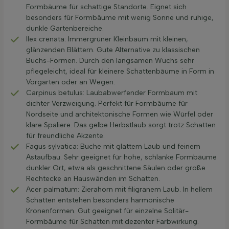
Formbäume für schattige Standorte. Eignet sich
besonders für Formbäume mit wenig Sonne und ruhige,
dunkle Gartenbereiche.
Ilex crenata: Immergrüner Kleinbaum mit kleinen,
glänzenden Blättern. Gute Alternative zu klassischen
Buchs-Formen. Durch den langsamen Wuchs sehr
pflegeleicht, ideal für kleinere Schattenbäume in Form in
Vorgärten oder an Wegen.
Carpinus betulus: Laubabwerfender Formbaum mit
dichter Verzweigung. Perfekt für Formbäume für
Nordseite und architektonische Formen wie Würfel oder
klare Spaliere. Das gelbe Herbstlaub sorgt trotz Schatten
für freundliche Akzente.
Fagus sylvatica: Buche mit glattem Laub und feinem
Astaufbau. Sehr geeignet für hohe, schlanke Formbäume
dunkler Ort, etwa als geschnittene Säulen oder große
Rechtecke an Hauswänden im Schatten.
Acer palmatum: Zierahorn mit filigranem Laub. In hellem
Schatten entstehen besonders harmonische
Kronenformen. Gut geeignet für einzelne Solitär-
Formbäume für Schatten mit dezenter Farbwirkung.