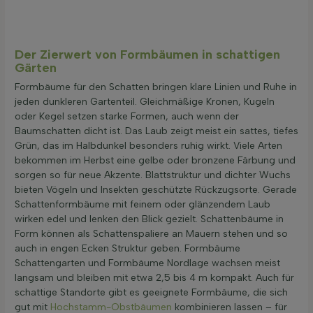
Der Zierwert von Formbäumen in schattigen
Gärten
Formbäume für den Schatten bringen klare Linien und Ruhe in
jeden dunkleren Gartenteil. Gleichmäßige Kronen, Kugeln
oder Kegel setzen starke Formen, auch wenn der
Baumschatten dicht ist. Das Laub zeigt meist ein sattes, tiefes
Grün, das im Halbdunkel besonders ruhig wirkt. Viele Arten
bekommen im Herbst eine gelbe oder bronzene Färbung und
sorgen so für neue Akzente. Blattstruktur und dichter Wuchs
bieten Vögeln und Insekten geschützte Rückzugsorte. Gerade
Schattenformbäume mit feinem oder glänzendem Laub
wirken edel und lenken den Blick gezielt. Schattenbäume in
Form können als Schattenspaliere an Mauern stehen und so
auch in engen Ecken Struktur geben. Formbäume
Schattengarten und Formbäume Nordlage wachsen meist
langsam und bleiben mit etwa 2,5 bis 4 m kompakt. Auch für
schattige Standorte gibt es geeignete Formbäume, die sich
gut mit
Hochstamm-Obstbäumen
kombinieren lassen – für