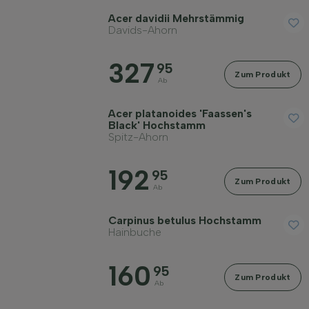
Acer davidii Mehrstämmig
Erwachsene Breite in Metern
Davids-Ahorn
327
95
Bodenart
Zum Produkt
Ab
Acer platanoides 'Faassen's
Kronenform
Black' Hochstamm
Spitz-Ahorn
Verhärtung
192
95
Zum Produkt
Ab
Wuchsform
Carpinus betulus Hochstamm
Hainbuche
Filter anwenden
160
95
Zum Produkt
Ab