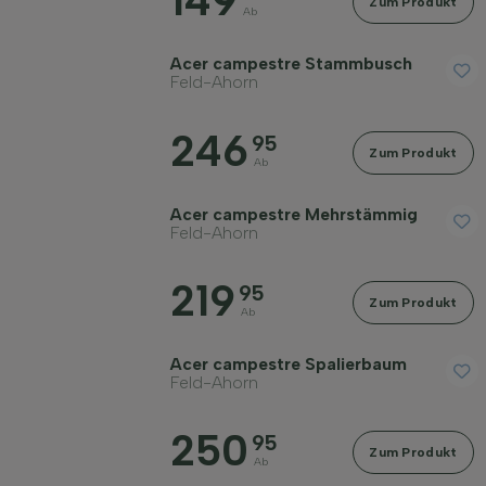
149
Zum Produkt
Ab
Geschlecht
Acer campestre Stammbusch
Feld-Ahorn
Standort
246
95
Zum Produkt
Ab
Anwendung
Acer campestre Mehrstämmig
Feld-Ahorn
Blütenfarbe
219
95
Zum Produkt
Ab
Blütezeit
Acer campestre Spalierbaum
Feld-Ahorn
Blattfarbe
250
95
Zum Produkt
Preis
Ab