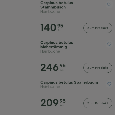
Carpinus betulus
Stammbusch
Hainbuche
140
95
Zum Produkt
Ab
Carpinus betulus
Mehrstämmig
Hainbuche
246
95
Zum Produkt
Ab
Carpinus betulus Spalierbaum
Hainbuche
209
95
Zum Produkt
Ab