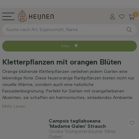
0
Filter
Sortieren nach
Kletterpflanzen mit orangen Blüten
Verfügbar
Orange blühende Kletterpflanzen verleihen jedem Garten eine
lebendige Note. Diese feuerorange Rankpflanzen bieten nicht nur
visuelle Wärme, sondern auch eine natürliche
Höhe bei Lieferung (cm)
Fassadenbegrünung. Perfekt für Gärten mit orangefarbenen
Akzenten, sie schaffen ein harmonisches, einladendes Ambiente.
Mehr Lesen
Anwendung
Campsis tagliabueana
'Madame Galen' Strauch
Blütenfarbe
Große Trompetenblume 'Mme
Galen'