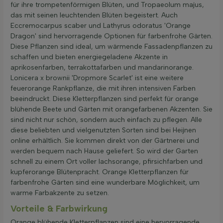
für ihre trompetenförmigen Blüten, und Tropaeolum majus,
das mit seinen leuchtenden Blüten begeistert. Auch
Eccremocarpus scaber und Lathyrus odoratus 'Orange
Dragon' sind hervorragende Optionen für farbenfrohe Gärten.
Diese Pflanzen sind ideal, um wärmende Fassadenpflanzen zu
schaffen und bieten energiegeladene Akzente in
aprikosenfarben, terrakottafarben und mandarinorange.
Lonicera x brownii 'Dropmore Scarlet' ist eine weitere
feuerorange Rankpflanze, die mit ihren intensiven Farben
beeindruckt. Diese Kletterpflanzen sind perfekt für orange
blühende Beete und Gärten mit orangefarbenen Akzenten. Sie
sind nicht nur schön, sondern auch einfach zu pflegen. Alle
diese beliebten und vielgenutzten Sorten sind bei Heijnen
online erhältlich. Sie kommen direkt von der Gärtnerei und
werden bequem nach Hause geliefert. So wird der Garten
schnell zu einem Ort voller lachsorange, pfirsichfarben und
kupferorange Blütenpracht. Orange Kletterpflanzen für
farbenfrohe Gärten sind eine wunderbare Möglichkeit, um
warme Farbakzente zu setzen.
Vorteile & Farbwirkung
Orange blühende Kletterpflanzen sind eine hervorragende