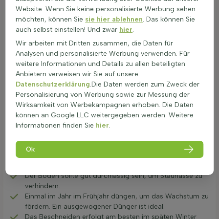
Pflanzung von orange blühenden Kletterpflanzen ist es
Website. Wenn Sie keine personalisierte Werbung sehen
wichtig, das Pflanzloch ausreichend groß zu machen und die
möchten, können Sie
sie hier ablehnen
. Das können Sie
Pflanze gut zu wässern. Nach dem Pflanzen sollte regelmäßig
auch selbst einstellen! Und zwar
hier
.
gegossen werden, besonders in den ersten Wochen, um ein
Wir arbeiten mit Dritten zusammen, die Daten für
gutes Anwachsen zu gewährleisten. Orange blühende Gärten
Analysen und personalisierte Werbung verwenden. Für
profitieren von der leuchtenden Farbe dieser Kletterpflanzen,
weitere Informationen und Details zu allen beteiligten
die in warmorange Beeten und Gärten für lebendige Akzente
Anbietern verweisen wir Sie auf unsere
sorgen.
Datenschutzerklärung
.Die Daten werden zum Zweck der
Pflege von Orange blühende Kletterpflanzen
Personalisierung von Werbung sowie zur Messung der
bei Trockenheit & Sonne
Wirksamkeit von Werbekampagnen erhoben. Die Daten
Orange blühende Kletterpflanzen sind eine wunderbare
können an Google LLC weitergegeben werden. Weitere
Ergänzung für jeden Garten. Die Pflege dieser Pflanzen
Informationen finden Sie
hier
.
erfordert besondere Aufmerksamkeit.
Regelmäßiges Gießen ist wichtig, besonders in
Ok
trockenen Perioden. Morgens oder abends gießen, um
Verdunstung zu vermeiden.
Der Boden sollte gut durchlässig sein, um Staunässe zu
verhindern.
Einmal im Jahr im Frühjahr düngen, um das Wachstum zu
fördern. Ein ausgewogener Dünger ist ideal.
Das Beschneiden erfolgt am besten im späten Winter