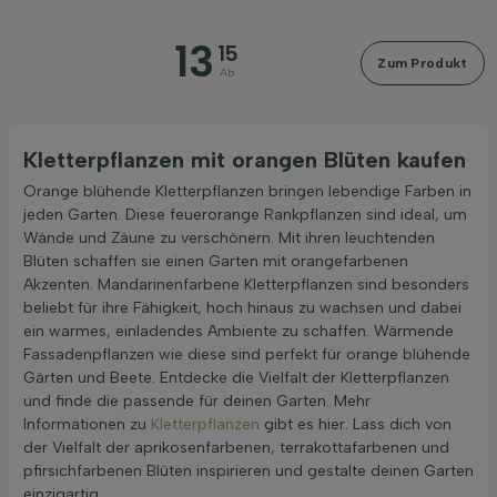
Blütezeit
13
15
Zum Produkt
Ab
Preis
Kletterpflanzen mit orangen Blüten kaufen
Orange blühende Kletterpflanzen bringen lebendige Farben in
jeden Garten. Diese feuerorange Rankpflanzen sind ideal, um
Wände und Zäune zu verschönern. Mit ihren leuchtenden
Filter anwenden
Blüten schaffen sie einen Garten mit orangefarbenen
Akzenten. Mandarinenfarbene Kletterpflanzen sind besonders
beliebt für ihre Fähigkeit, hoch hinaus zu wachsen und dabei
ein warmes, einladendes Ambiente zu schaffen. Wärmende
Fassadenpflanzen wie diese sind perfekt für orange blühende
Gärten und Beete. Entdecke die Vielfalt der Kletterpflanzen
und finde die passende für deinen Garten. Mehr
Informationen zu
Kletterpflanzen
gibt es hier. Lass dich von
der Vielfalt der aprikosenfarbenen, terrakottafarbenen und
pfirsichfarbenen Blüten inspirieren und gestalte deinen Garten
einzigartig.