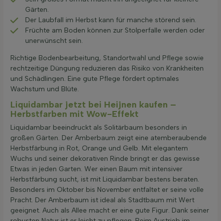
Gärten.
Der Laubfall im Herbst kann für manche störend sein.
Früchte am Boden können zur Stolperfalle werden oder
unerwünscht sein.
Richtige Bodenbearbeitung, Standortwahl und Pflege sowie
rechtzeitige Düngung reduzieren das Risiko von Krankheiten
und Schädlingen. Eine gute Pflege fördert optimales
Wachstum und Blüte.
Liquidambar jetzt bei Heijnen kaufen –
Herbstfarben mit Wow-Effekt
Liquidambar beeindruckt als Solitärbaum besonders in
großen Gärten. Der Amberbaum zeigt eine atemberaubende
Herbstfärbung in Rot, Orange und Gelb. Mit elegantem
Wuchs und seiner dekorativen Rinde bringt er das gewisse
Etwas in jeden Garten. Wer einen Baum mit intensiver
Herbstfärbung sucht, ist mit Liquidambar bestens beraten.
Besonders im Oktober bis November entfaltet er seine volle
Pracht. Der Amberbaum ist ideal als Stadtbaum mit Wert
geeignet. Auch als Allee macht er eine gute Figur. Dank seiner
robusten Natur ist er leicht zu pflegen. Beim Austrieb im