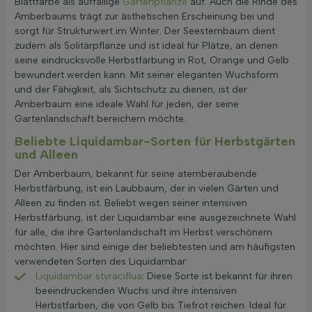
Blattfarbe als auffällige
Gartenpflanze
auf. Auch die Rinde des
Amberbaums trägt zur ästhetischen Erscheinung bei und
sorgt für Strukturwert im Winter. Der Seesternbaum dient
zudem als Solitärpflanze und ist ideal für Plätze, an denen
seine eindrucksvolle Herbstfärbung in Rot, Orange und Gelb
bewundert werden kann. Mit seiner eleganten Wuchsform
und der Fähigkeit, als Sichtschutz zu dienen, ist der
Amberbaum eine ideale Wahl für jeden, der seine
Gartenlandschaft bereichern möchte.
Beliebte Liquidambar-Sorten für Herbstgärten
und Alleen
Der Amberbaum, bekannt für seine atemberaubende
Herbstfärbung, ist ein Laubbaum, der in vielen Gärten und
Alleen zu finden ist. Beliebt wegen seiner intensiven
Herbstfärbung, ist der Liquidambar eine ausgezeichnete Wahl
für alle, die ihre Gartenlandschaft im Herbst verschönern
möchten. Hier sind einige der beliebtesten und am häufigsten
verwendeten Sorten des Liquidambar:
Liquidambar styraciflua
: Diese Sorte ist bekannt für ihren
beeindruckenden Wuchs und ihre intensiven
Herbstfarben, die von Gelb bis Tiefrot reichen. Ideal für