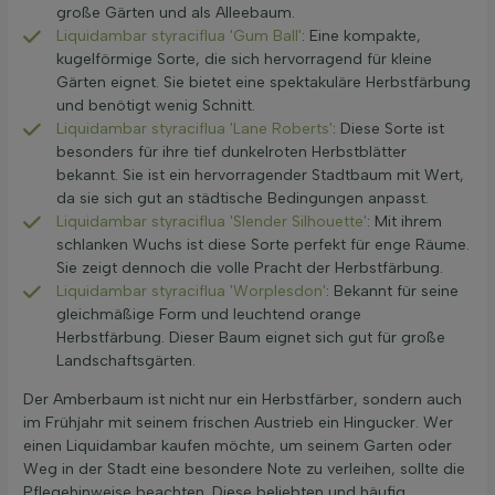
große Gärten und als Alleebaum.
Liquidambar styraciflua 'Gum Ball'
: Eine kompakte,
kugelförmige Sorte, die sich hervorragend für kleine
Gärten eignet. Sie bietet eine spektakuläre Herbstfärbung
und benötigt wenig Schnitt.
Liquidambar styraciflua 'Lane Roberts'
: Diese Sorte ist
besonders für ihre tief dunkelroten Herbstblätter
bekannt. Sie ist ein hervorragender Stadtbaum mit Wert,
da sie sich gut an städtische Bedingungen anpasst.
Liquidambar styraciflua 'Slender Silhouette'
: Mit ihrem
schlanken Wuchs ist diese Sorte perfekt für enge Räume.
Sie zeigt dennoch die volle Pracht der Herbstfärbung.
Liquidambar styraciflua 'Worplesdon'
: Bekannt für seine
gleichmäßige Form und leuchtend orange
Herbstfärbung. Dieser Baum eignet sich gut für große
Landschaftsgärten.
Der Amberbaum ist nicht nur ein Herbstfärber, sondern auch
im Frühjahr mit seinem frischen Austrieb ein Hingucker. Wer
einen Liquidambar kaufen möchte, um seinem Garten oder
Weg in der Stadt eine besondere Note zu verleihen, sollte die
Pflegehinweise beachten. Diese beliebten und häufig