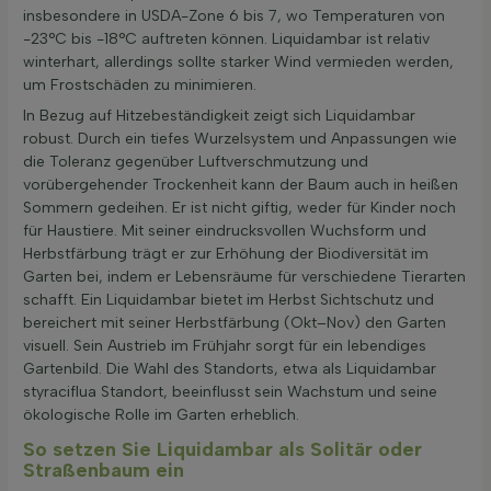
insbesondere in USDA-Zone 6 bis 7, wo Temperaturen von
-23°C bis -18°C auftreten können. Liquidambar ist relativ
winterhart, allerdings sollte starker Wind vermieden werden,
um Frostschäden zu minimieren.
In Bezug auf Hitzebeständigkeit zeigt sich Liquidambar
robust. Durch ein tiefes Wurzelsystem und Anpassungen wie
die Toleranz gegenüber Luftverschmutzung und
vorübergehender Trockenheit kann der Baum auch in heißen
Sommern gedeihen. Er ist nicht giftig, weder für Kinder noch
für Haustiere. Mit seiner eindrucksvollen Wuchsform und
Herbstfärbung trägt er zur Erhöhung der Biodiversität im
Garten bei, indem er Lebensräume für verschiedene Tierarten
schafft. Ein Liquidambar bietet im Herbst Sichtschutz und
bereichert mit seiner Herbstfärbung (Okt–Nov) den Garten
visuell. Sein Austrieb im Frühjahr sorgt für ein lebendiges
Gartenbild. Die Wahl des Standorts, etwa als Liquidambar
styraciflua Standort, beeinflusst sein Wachstum und seine
ökologische Rolle im Garten erheblich.
So setzen Sie Liquidambar als Solitär oder
Straßenbaum ein