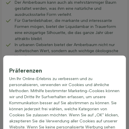
Der Amberbaum kann auch als mehrstämmiger Baum
gestaltet werden, was ihm eine natürliche und
ausdrucksstarke Form verleiht.
Für Gartenliebhaber, die markante und interessante
Formen mögen, bietet der Liquidambar in Trauerform
eine einzigartige Silhouette, die das ganze Jahr über
attraktiv bleibt.
In urbanen Gebieten bietet der Amberbaum nicht nur
ästhetischen Wert, sondern auch wichtige ökologische
Vorteile.
Spalierbäume aus Liquidambar können als natürliche
Sichtschutzwände oder lebende Zäune dienen.
Präferenzen
Um Ihr Online-Erlebnis zu verbessern und zu
Ein Amberbaum kaufen ist besonders lohnenswert für
personalisieren, verwenden wir Cookies und ähnliche
Gartenbesitzer, die Wert auf eine abwechslungsreiche und
Methoden. Mithilfe bestimmter Marketing-Cookies können
farbenfrohe Bepflanzung legen. Die widerstandsfähigen
wir und Dritte Ihr Surfverhalten erfassen, um unsere
Eigenschaften und die beeindruckende Schönheit des
Kommunikation besser auf Sie abstimmen zu können. Sie
Liquidambars machen ihn zu einer erstklassigen Wahl für
können jederzeit frei wählen, welche Kategorien von
vielfältige Landschaftsgestaltungen.
Cookies Sie zulassen möchten. Wenn Sie auf „OK“ klicken,
Kombinationsideen mit Liquidambar und
akzeptieren Sie die Verwendung aller Cookies auf unserer
Zierlaubpflanzen
Website. Wenn Sie keine personalisierte Werbung sehen