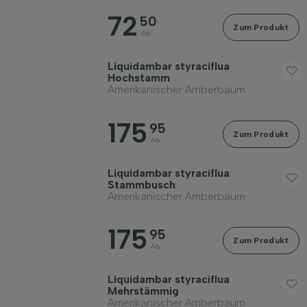
72
Umfang des Stamms (cm)
50
Zum Produkt
Ab
Liquidambar styraciflua
Hochstamm
Amerikanischer Amberbaum
Maximale Höhe (cm)
175
95
Zum Produkt
Ab
Standort
Liquidambar styraciflua
Stammbusch
Amerikanischer Amberbaum
Wuchsform
175
95
Zum Produkt
Anwendung
Ab
Liquidambar styraciflua
Blütenfarbe
Mehrstämmig
Amerikanischer Amberbaum