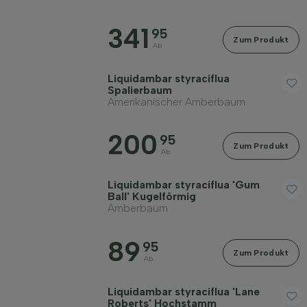
Blütezeit
341
95
Zum Produkt
Ab
Preis
Liquidambar styraciflua
Spalierbaum
Amerikanischer Amberbaum
200
95
Zum Produkt
Ab
Widerstandsfähigkeit
Liquidambar styraciflua 'Gum
Ball' Kugelförmig
Herbstfarbe
Amberbaum
89
95
Rinde/Bast
Zum Produkt
Ab
Liquidambar styraciflua 'Lane
Erwachsene Höhe in Metern
Roberts' Hochstamm