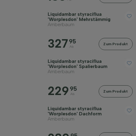
Liquidambar styraciflua
'Worplesdon' Mehrstämmig
Amberbaum
327
95
Zum Produkt
Ab
Liquidambar styraciflua
'Worplesdon' Spalierbaum
Amberbaum
229
95
Zum Produkt
Ab
Liquidambar styraciflua
'Worplesdon' Dachform
Amberbaum
95