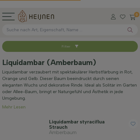
0
Filter
Sortieren nach
Liquidambar (Amberbaum)
Verfügbar
Liquidambar verzaubert mit spektakulärer Herbstfärbung in Rot,
Orange und Gelb. Dieser Baum beeindruckt durch seinen
eleganten Wuchs und dekorative Rinde. Ideal als Solitär im Garten
Wurzel-Typ
oder Allee-Baum, bringt er Naturgefühl und Ästhetik in jede
Umgebung.
Mehr Lesen
Höhe bei Lieferung (cm)
Liquidambar styraciflua
Strauch
Höhe inkl. Topf (cm)
Amberbaum