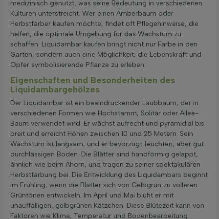
medizinisch genutzt, was seine Bedeutung in verschiedenen
Kulturen unterstreicht. Wer einen Amberbaum oder
Herbstfärber kaufen möchte, findet oft Pflegehinweise, die
helfen, die optimale Umgebung für das Wachstum zu
schaffen. Liquidambar kaufen bringt nicht nur Farbe in den
Garten, sondern auch eine Möglichkeit, die Lebenskraft und
Opfer symbolisierende Pflanze zu erleben.
Eigenschaften und Besonderheiten des
Liquidambargehölzes
Der Liquidambar ist ein beeindruckender Laubbaum, der in
verschiedenen Formen wie Hochstamm, Solitär oder Allee-
Baum verwendet wird. Er wächst aufrecht und pyramidial bis
breit und erreicht Höhen zwischen 10 und 25 Metern. Sein
Wachstum ist langsam, und er bevorzugt feuchten, aber gut
durchlässigen Boden. Die Blätter sind handförmig gelappt,
ähnlich wie beim Ahorn, und tragen zu seiner spektakulären
Herbstfärbung bei. Die Entwicklung des Liquidambars beginnt
im Frühling, wenn die Blätter sich von Gelbgrün zu volleren
Grüntönen entwickeln. Im April und Mai blüht er mit
unauffälligen, gelbgrünen Kätzchen. Diese Blütezeit kann von
Faktoren wie Klima, Temperatur und Bodenbearbeitung