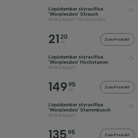
Liquidambar styraciflua
'Worplesdon' Strauch
Amberbaum 'Worplesdon'
21
20
Zum Produkt
Ab
Liquidambar styraciflua
'Worplesdon' Hochstamm
Amberbaum
149
95
Zum Produkt
Ab
Liquidambar styraciflua
'Worplesdon' Stammbusch
Amberbaum
135
95
Zum Produkt
Ab