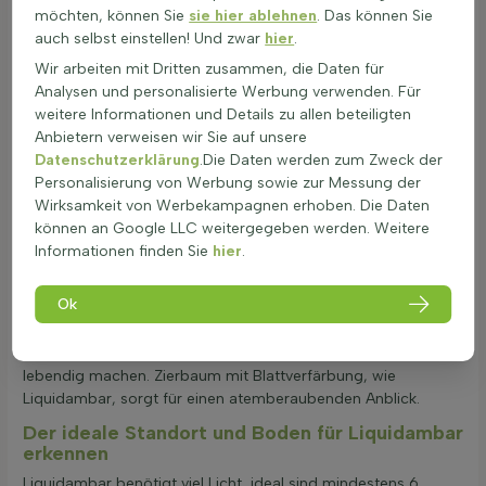
Liquidambar ist eine beeindruckende Wahl für den Garten. In
möchten, können Sie
sie hier ablehnen
. Das können Sie
Kombination mit anderen Pflanzen kann Liquidambar eine
auch selbst einstellen! Und zwar
hier
.
fantastische Wirkung erzielen. Besonders gut harmoniert Acer
Wir arbeiten mit Dritten zusammen, die Daten für
rubrum mit liquidambar, da beide Bäume eine wunderschöne
Analysen und personalisierte Werbung verwenden. Für
Herbstfärbung aufweisen. Auch Fagus und Quercus sind
weitere Informationen und Details zu allen beteiligten
hervorragende Partner. Beide Sorten bieten eine interessante
Anbietern verweisen wir Sie auf unsere
Textur und Färbung, die die Schönheit von Liquidambar
Datenschutzerklärung
.Die Daten werden zum Zweck der
hervorheben. Ginkgo und Betula bringen zusätzlich Struktur in
Personalisierung von Werbung sowie zur Messung der
den Garten. Diese Kombinationen sind nicht nur ästhetisch
Wirksamkeit von Werbekampagnen erhoben. Die Daten
ansprechend, sondern schaffen auch eine
können an Google LLC weitergegeben werden. Weitere
abwechslungsreiche Landschaft. Jeder Baum bringt seine
Informationen finden Sie
hier
.
eigene Farbpalette mit, die im Herbst ein wahres
Farbspektakel entfaltet. Liquidambar ist wegen seiner
Ok
spektakulären Herbstfärbung als stattlicher
Strauch
sehr
beliebt. Diese Kombinationen mit Liquidambar bieten eine
Vielfalt an Farben und Kontrasten, die den Garten im Herbst
lebendig machen. Zierbaum mit Blattverfärbung, wie
Liquidambar, sorgt für einen atemberaubenden Anblick.
Der ideale Standort und Boden für Liquidambar
erkennen
Liquidambar benötigt viel Licht, ideal sind mindestens 6