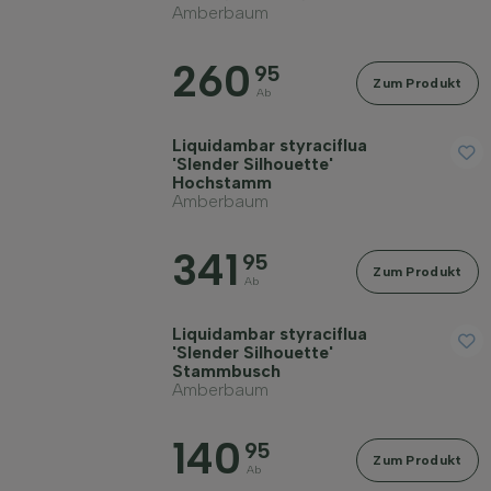
Amberbaum
Erwachsene Breite in Metern
260
95
Zum Produkt
Ab
Bodenart
Liquidambar styraciflua
'Slender Silhouette'
Hochstamm
Kronenform
Amberbaum
Wuchsform
341
95
Zum Produkt
Ab
Filter anwenden
Liquidambar styraciflua
'Slender Silhouette'
Stammbusch
Amberbaum
140
95
Zum Produkt
Ab