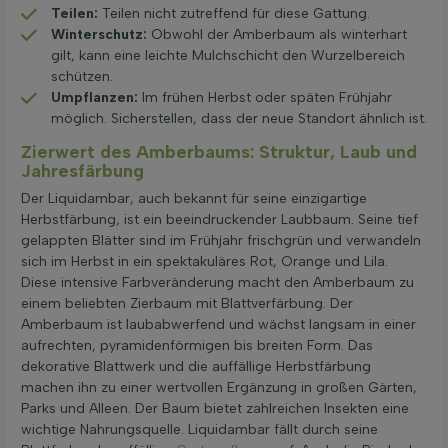
Teilen:
Teilen nicht zutreffend für diese Gattung.
Winterschutz:
Obwohl der Amberbaum als winterhart
gilt, kann eine leichte Mulchschicht den Wurzelbereich
schützen.
Umpflanzen:
Im frühen Herbst oder späten Frühjahr
möglich. Sicherstellen, dass der neue Standort ähnlich ist.
Zierwert des Amberbaums: Struktur, Laub und
Jahresfärbung
Der Liquidambar, auch bekannt für seine einzigartige
Herbstfärbung, ist ein beeindruckender Laubbaum. Seine tief
gelappten Blätter sind im Frühjahr frischgrün und verwandeln
sich im Herbst in ein spektakuläres Rot, Orange und Lila.
Diese intensive Farbveränderung macht den Amberbaum zu
einem beliebten Zierbaum mit Blattverfärbung. Der
Amberbaum ist laubabwerfend und wächst langsam in einer
aufrechten, pyramidenförmigen bis breiten Form. Das
dekorative Blattwerk und die auffällige Herbstfärbung
machen ihn zu einer wertvollen Ergänzung in großen Gärten,
Parks und Alleen. Der Baum bietet zahlreichen Insekten eine
wichtige Nahrungsquelle. Liquidambar fällt durch seine