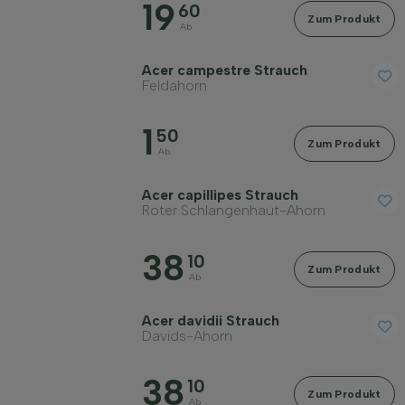
19
60
Preis
Zum Produkt
Ab
Acer campestre Strauch
Feldahorn
1
50
Widerstandsfähigkeit
Zum Produkt
Ab
Acer capillipes Strauch
Immergrün
Roter Schlangenhaut-Ahorn
38
Duftend
10
Zum Produkt
Ab
Fruchttragend
Acer davidii Strauch
Davids-Ahorn
Bodenart
38
10
Zum Produkt
Ab