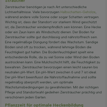
Sträucher
Ziersträucher benötigen je nach Art unterschiedliche
Lichtverhältnisse. Viele bevorzugen
Halbschatten-Gehölze
,
während andere volle Sonne oder sogar Schatten vertragen.
Wichtig ist, dass der Standort vor starkem Wind geschützt
ist, da Ziersträucher windempfindlich sein können. Eine Hecke
oder ein Zaun kann als Windschutz dienen. Der Boden für
Ziersträucher sollte gut durchlässig und nährstoffreich sein.
Eine regelmäßige Düngung fördert das Wachstum. Sandige
Böden sind oft zu trocken, während lehmige Böden die
Feuchtigkeit gut halten. Die Bodenfeuchtigkeit spielt eine
entscheidende Rolle, da zu viel Sonne oder Wind den Boden
austrocknen kann. Eine Mulchschicht hilft, die Feuchtigkeit zu
bewahren. Ziersträucher bevorzugen einen leicht sauren bis
neutralen pH-Wert. Ein pH-Wert zwischen 6 und 7 ist ideal.
Der pH-Wert beeinflusst die Nährstoffaufnahme und sollte
regelmäßig überprüft werden, um optimale
Wachstumsbedingungen zu gewährleisten. Mit der richtigen
Pflege und Standortwahl gedeihen Ziersträucher prächtig und
verschönern jeden Garten.
Pflanzzeit für optimale Heckenbildung