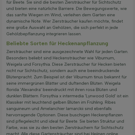
für Beete. Sie sind die besten Ziersträucher für Sichtschutz
und bieten eine natürliche Barriere. Die Bewegungswerte, wie
das sanfte Wiegen im Wind, verleihen dem Garten eine
dynamische Note. Wer Ziersträucher kaufen möchte, findet
eine große Auswahl an Gehölzen, die sich perfekt in jede
Gehölzbepflanzung integrieren lassen.
Beliebte Sorten für Heckenanpflanzung
Ziersträucher sind eine ausgezeichnete Wahl für jeden Garten.
Besonders beliebt sind Heckensträucher wie Viburnum,
Weigela und Forsythia. Diese Ziersträucher für Hecken bieten
nicht nur Sichtschutz, sondern auch eine beeindruckende
Blütenpracht. Zum Beispiel ist der Viburnum tinus bekannt für
seine immergrünen Blätter und duftenden Blüten. Weigela
florida 'Alexandra' beeindruckt mit ihren rosa Blüten und
dunklen Blättern. Forsythia x intermedia 'Lynwood Gold' ist ein
Klassiker mit leuchtend gelben Blüten im Frühling. Ribes
sanguineum und Amelanchier lamarckii sind ebenfalls
hervorragende Optionen. Diese buschigen Heckenpflanzen
sind pflegeleicht und ideal für Beete. Sie bieten Struktur und
Farbe, was sie zu den besten Ziersträuchern für Sichtschutz
macht. Alle diese Gartensträucher sind bei Heijnen online