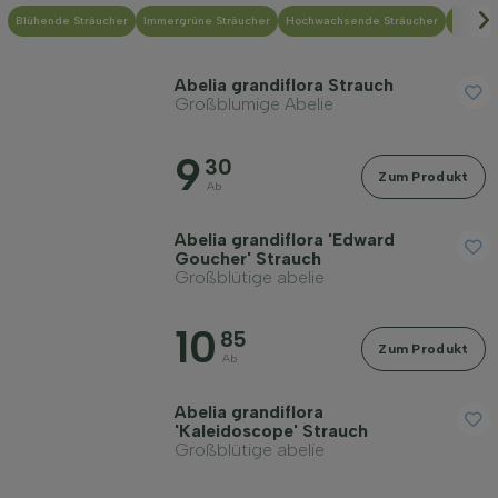
Blühende Sträucher
Immergrüne Sträucher
Hochwachsende Sträucher
Niedri
Geschlecht
Abelia grandiflora Strauch
Standort
Großblumige Abelie
9
30
Wuchsform
Zum Produkt
Ab
Anwendung
Abelia grandiflora 'Edward
Goucher' Strauch
Großblütige abelie
Blütenfarbe
10
85
Zum Produkt
Ab
Blütezeit
Abelia grandiflora
'Kaleidoscope' Strauch
Blattfarbe
Großblütige abelie