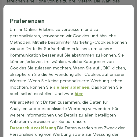
erreichen eine Höhe von bis zu drei Metern. Die Wahl des
Standorts und die Pflege beeinflussen die endgültige Größe.
Für eine harmonische Gartengestaltung sind Ziersträucher
Präferenzen
ideal, da sie sich gut mit anderen
immergrüne Ziersträucher
kombinieren lassen.
Um Ihr Online-Erlebnis zu verbessern und zu
Ziersträucher sind eine beliebte Wahl für Gärten, da sie mit
personalisieren, verwenden wir Cookies und ähnliche
ihrer Vielfalt an Blattformen und -farben beeindrucken. Die
Methoden. Mithilfe bestimmter Marketing-Cookies können
Blätter können oval, lanzettlich oder herzförmig sein und
wir und Dritte Ihr Surfverhalten erfassen, um unsere
variieren in Farben von tiefgrün bis zu bunten Tönen. Die
Kommunikation besser auf Sie abstimmen zu können. Sie
Struktur der Blätter ist oft glatt, kann aber auch behaart oder
können jederzeit frei wählen, welche Kategorien von
gewellt sein. Einige Ziersträucher verlieren im Winter ihre
Cookies Sie zulassen möchten. Wenn Sie auf „OK“ klicken,
Blätter, während andere immergrün bleiben, abhängig von
akzeptieren Sie die Verwendung aller Cookies auf unserer
der Art und dem Klima. Die Winterhärte von Ziersträuchern
Website. Wenn Sie keine personalisierte Werbung sehen
hängt von verschiedenen Faktoren ab, wie der Temperatur,
möchten, können Sie
sie hier ablehnen
. Das können Sie
der Dauer der Frostperiode und der Bodenbeschaffenheit.
auch selbst einstellen! Und zwar
hier
.
Wind kann die Kälteempfindlichkeit erhöhen, während ein
Wir arbeiten mit Dritten zusammen, die Daten für
geschützter Standort die Widerstandsfähigkeit verbessert.
Analysen und personalisierte Werbung verwenden. Für
Viele Ziersträucher sind immergrün, was sie ideal für
weitere Informationen und Details zu allen beteiligten
Sichtschutz macht. Die Wahl der Art und der Standort im
Anbietern verweisen wir Sie auf unsere
Garten beeinflussen, ob sie ihre Blätter behalten oder
Datenschutzerklärung
.Die Daten werden zum Zweck der
abwerfen. Ziersträucher sind oft hitze- und
Personalisierung von Werbung sowie zur Messung der