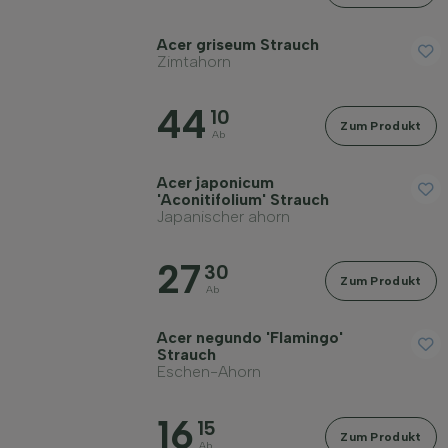
Filter anwenden
Acer griseum Strauch
Zimtahorn
44
10
Zum Produkt
Ab
Acer japonicum
'Aconitifolium' Strauch
Japanischer ahorn
27
30
Zum Produkt
Ab
Acer negundo 'Flamingo'
Strauch
Eschen-Ahorn
16
15
Zum Produkt
Ab