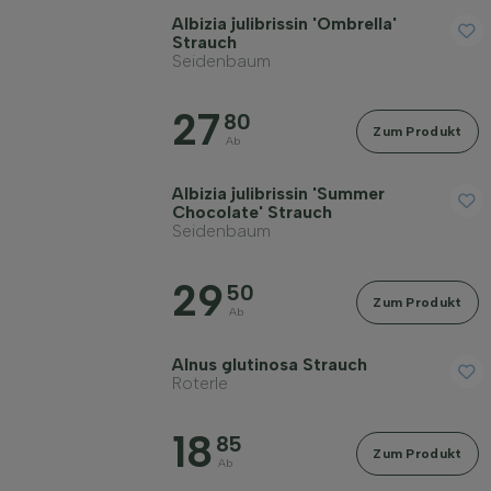
Preis
Albizia julibrissin 'Ombrella'
Strauch
Seidenbaum
27
80
Zum Produkt
Ab
Widerstandsfähigkeit
Albizia julibrissin 'Summer
Chocolate' Strauch
Seidenbaum
Immergrün
29
50
Zum Produkt
Duftend
Ab
Alnus glutinosa Strauch
Fruchttragend
Roterle
18
85
Bodenart
Zum Produkt
Ab