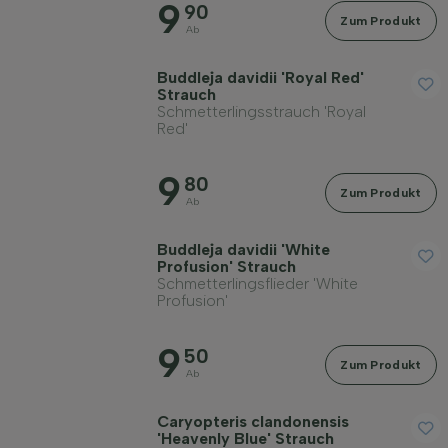
9
90
Zum Produkt
Ab
Buddleja davidii 'Royal Red'
Strauch
Schmetterlingsstrauch 'Royal
Red'
9
80
Zum Produkt
Ab
Buddleja davidii 'White
Profusion' Strauch
Schmetterlingsflieder 'White
Profusion'
9
50
Zum Produkt
Ab
Caryopteris clandonensis
'Heavenly Blue' Strauch