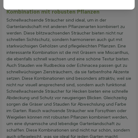
den Garten in kurzer Zeit verschönern können.
Kombination mit robusten Pflanzen
Schnellwachsende Sträucher sind ideal, um in der
Gartenlandschaft mit anderen Pflanzenarten kombiniert zu
werden. Diese blitzwachsenden Sträucher bieten nicht nur
schnellen Sichtschutz, sondern harmonieren auch gut mit
starkwüchsigen Gehölzen und pflegeleichten Pflanzen. Eine
interessante Kombination ist die mit Gräsern wie Miscanthus,
die ebenfalls schnell wachsen und eine schöne Textur bieten.
Auch Stauden wie Rudbeckia oder Echinacea passen gut zu
schnellwüchsigen Ziersträuchern, da sie farbenfrohe Akzente
setzen. Diese Kombinationen sind besonders attraktiv, weil sie
nicht nur visuell ansprechend sind, sondern auch funktional.
Schnellwachsende Sträucher für Hecken bieten eine schnelle
Abdeckung und Schutz vor neugierigen Blicken. Gleichzeitig
sorgen die Gräser und Stauden für Abwechslung und Farbe
im Garten. Rasch wachsende Sträucher wie Forsythien oder
Weigelien können mit robusten Pflanzen kombiniert werden,
um eine dynamische und lebendige Gartenlandschaft zu
schaffen. Diese Kombinationen sind nicht nur schön, sondern
auch pflegeleicht, was sie ideal für jeden Garten macht.