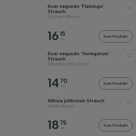
Acer negundo 'Flamingo'
Geschlecht
Strauch
Eschen-Ahorn
Standort
16
15
Zum Produkt
Ab
Wuchsform
Acer negundo 'Variegatum'
Strauch
Silbereschen Ahorn
Anwendung
14
70
Zum Produkt
Blütenfarbe
Ab
Albizia julibrissin Strauch
Blütezeit
Seidenbaum
18
75
Blattfarbe
Zum Produkt
Ab