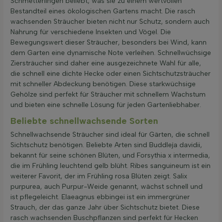
Schmetterlingen beliebt, was sie zu einem wertvollen
Bestandteil eines ökologischen Gartens macht. Die rasch
wachsenden Sträucher bieten nicht nur Schutz, sondern auch
Nahrung für verschiedene Insekten und Vögel. Die
Bewegungswert dieser Sträucher, besonders bei Wind, kann
dem Garten eine dynamische Note verleihen. Schnellwüchsige
Ziersträucher sind daher eine ausgezeichnete Wahl für alle,
die schnell eine dichte Hecke oder einen Sichtschutzsträucher
mit schneller Abdeckung benötigen. Diese starkwüchsige
Gehölze sind perfekt für Sträucher mit schnellem Wachstum
und bieten eine schnelle Lösung für jeden Gartenliebhaber.
Beliebte schnellwachsende Sorten
Schnellwachsende Sträucher sind ideal für Gärten, die schnell
Sichtschutz benötigen. Beliebte Arten sind Buddleja davidii,
bekannt für seine schönen Blüten, und Forsythia x intermedia,
die im Frühling leuchtend gelb blüht. Ribes sanguineum ist ein
weiterer Favorit, der im Frühling rosa Blüten zeigt. Salix
purpurea, auch Purpur-Weide genannt, wächst schnell und
ist pflegeleicht. Elaeagnus ebbingei ist ein immergrüner
Strauch, der das ganze Jahr über Sichtschutz bietet. Diese
rasch wachsenden Buschpflanzen sind perfekt für Hecken