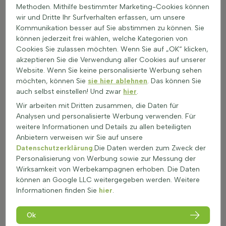
Methoden. Mithilfe bestimmter Marketing-Cookies können
Schnellwachsende Sträucher sind ideal, um in kurzer Zeit
wir und Dritte Ihr Surfverhalten erfassen, um unsere
einen effektiven Sichtschutz im Garten zu schaffen. Diese
Kommunikation besser auf Sie abstimmen zu können. Sie
rasch wachsenden Buschpflanzen bieten nicht nur
können jederzeit frei wählen, welche Kategorien von
Privatsphäre, sondern auch eine grüne Kulisse. Hier sind
Cookies Sie zulassen möchten. Wenn Sie auf „OK“ klicken,
einige Möglichkeiten, wie schnell wachsende Gartensträucher
akzeptieren Sie die Verwendung aller Cookies auf unserer
im Garten eingesetzt werden können:
Website. Wenn Sie keine personalisierte Werbung sehen
Hecken:
Schnellwachsende Sträucher für Hecken sind
möchten, können Sie
sie hier ablehnen
. Das können Sie
perfekt, um eine dichte Barriere zu bilden.
auch selbst einstellen! Und zwar
hier
.
Gruppenpflanzung:
Rasch wachsende Sträucher können
Wir arbeiten mit Dritten zusammen, die Daten für
in Gruppen gepflanzt werden, um eine üppige und
Analysen und personalisierte Werbung verwenden. Für
lebendige Atmosphäre zu schaffen.
weitere Informationen und Details zu allen beteiligten
Solitär:
Ein starkwüchsiges Gehölz als Solitärpflanze
Anbietern verweisen wir Sie auf unsere
kann als Blickfang im Garten dienen.
Datenschutzerklärung
.Die Daten werden zum Zweck der
Randbepflanzung:
Schnellwüchsige Ziersträucher eignen
Personalisierung von Werbung sowie zur Messung der
sich hervorragend als Randbepflanzung entlang von
Wirksamkeit von Werbekampagnen erhoben. Die Daten
Wegen.
können an Google LLC weitergegeben werden. Weitere
Sichtschutz:
Sichtschutzsträucher mit schneller
Informationen finden Sie
hier
.
Abdeckung bieten Schutz vor neugierigen Blicken.
Wer schnellwachsende Sträucher kaufen möchte, findet eine
Ok
Vielzahl an pflegeleichten schnellwachsenden Pflanzen, die