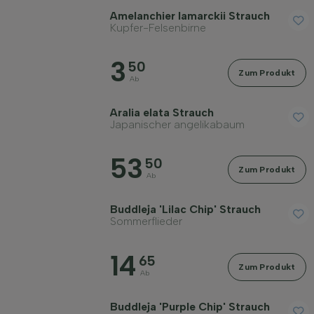
Filter anwenden
Amelanchier lamarckii Strauch
Kupfer-Felsenbirne
3
50
Zum Produkt
Ab
Aralia elata Strauch
Japanischer angelikabaum
53
50
Zum Produkt
Ab
Buddleja 'Lilac Chip' Strauch
Sommerflieder
14
65
Zum Produkt
Ab
Buddleja 'Purple Chip' Strauch