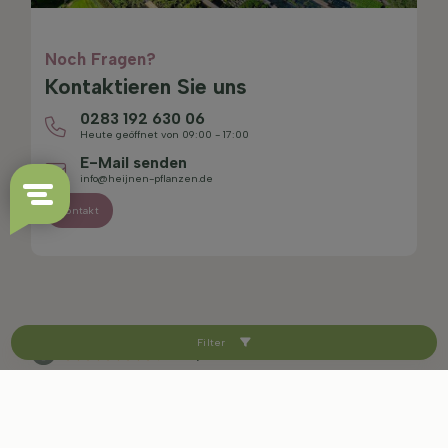
Noch Fragen?
Kontaktieren Sie uns
0283 192 630 06
Heute geöffnet von 09:00 - 17:00
E-Mail senden
info@heijnen-pflanzen.de
Kontakt
Filter
4.4/5
Sitemap