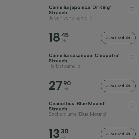
Camellia japonica 'Dr King'
Strauch
Japanische kamelie
18
45
Zum Produkt
Ab
Camellia sasanqua 'Cleopatra'
Strauch
Herbstkamelie
27
90
Zum Produkt
Ab
Ceanothus 'Blue Mound'
Strauch
Säckelblume 'Blue Mound'
13
30
Zum Produkt
Ab