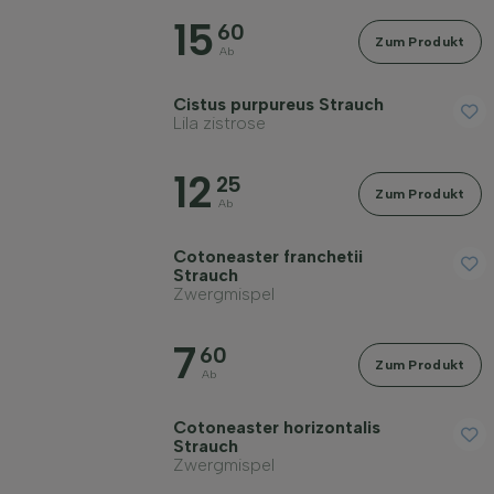
15
60
Zum Produkt
Ab
Cistus purpureus Strauch
Lila zistrose
12
25
Zum Produkt
Ab
Cotoneaster franchetii
Strauch
Zwergmispel
7
60
Zum Produkt
Ab
Cotoneaster horizontalis
Strauch
Zwergmispel