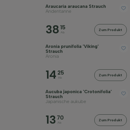
Preis
Araucaria araucana Strauch
Andentanne
38
15
Zum Produkt
Ab
Aronia prunifolia 'Viking'
Widerstandsfähigkeit
Strauch
Aronia
Immergrün
14
25
Zum Produkt
Ab
Duftend
Aucuba japonica 'Crotonifolia'
Strauch
Fruchttragend
Japanische aukube
13
70
Bodenart
Zum Produkt
Ab