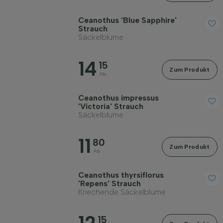
Ceanothus 'Blue Sapphire'
Strauch
Säckelblume
14
15
Zum Produkt
Ab
Ceanothus impressus
'Victoria' Strauch
Säckelblume
11
80
Zum Produkt
Ab
Ceanothus thyrsiflorus
'Repens' Strauch
Kriechende Säckelblume
15