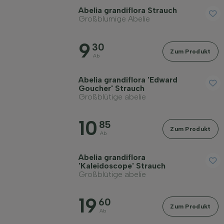
Abelia grandiflora Strauch
Geschlecht
Großblumige Abelie
9
Standort
30
Zum Produkt
Ab
Wuchsform
Abelia grandiflora 'Edward
Goucher' Strauch
Großblütige abelie
Anwendung
10
85
Zum Produkt
Ab
Blütenfarbe
Abelia grandiflora
'Kaleidoscope' Strauch
Blütezeit
Großblütige abelie
19
60
Blattfarbe
Zum Produkt
Ab