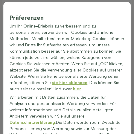
Widerstandsfähigkeit gegen Krankheiten zu erhöhen.
Anwendung als Hecke, Beetrahmung oder
Präferenzen
Solitär
Um Ihr Online-Erlebnis zu verbessern und zu
Immergrüne Sträucher sind eine hervorragende Wahl für
personalisieren, verwenden wir Cookies und ähnliche
jeden Garten. Sie bieten das ganze Jahr über Struktur und
Methoden. Mithilfe bestimmter Marketing-Cookies können
Sichtschutz. Diese Sträucher behalten ihre Blätter und bleiben
wir und Dritte Ihr Surfverhalten erfassen, um unsere
auch im Winter grün. Hier sind einige Möglichkeiten, wie
Kommunikation besser auf Sie abstimmen zu können. Sie
immergrüne Sträucher im Garten verwendet werden können:
können jederzeit frei wählen, welche Kategorien von
Als Hecke: Immergrüne Sträucher eignen sich perfekt als
Cookies Sie zulassen möchten. Wenn Sie auf „OK“ klicken,
Hecke, um Privatsphäre zu schaffen und den Garten zu
akzeptieren Sie die Verwendung aller Cookies auf unserer
strukturieren.
Website. Wenn Sie keine personalisierte Werbung sehen
Beetrahmung: Sie können als Rahmen für Blumenbeete
möchten, können Sie
sie hier ablehnen
. Das können Sie
verwendet werden, um klare Linien und Struktur zu
auch selbst einstellen! Und zwar
hier
.
schaffen.
Wir arbeiten mit Dritten zusammen, die Daten für
Solitär: Einzeln gepflanzt, können sie als Blickfang im
Analysen und personalisierte Werbung verwenden. Für
Garten dienen.
weitere Informationen und Details zu allen beteiligten
Immergrüne Sträucher kaufen ist eine gute Investition für
Anbietern verweisen wir Sie auf unsere
jeden Gartenliebhaber. Diese winterharten Sträucher sind
Datenschutzerklärung
.Die Daten werden zum Zweck der
ideal für ganzjährigen Sichtschutz und verleihen dem Garten
Personalisierung von Werbung sowie zur Messung der