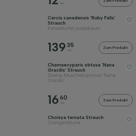
12
Zum Produkt
Ab
Cercis canadensis 'Ruby Falls'
Strauch
Kanadischer judasbaum
139
35
Zum Produkt
Ab
Chamaecyparis obtusa 'Nana
Gracilis' Strauch
Zwerg-Muschelzypresse 'Nana
Gracilis'
16
60
Zum Produkt
Ab
Choisya ternata Strauch
Orangenblume