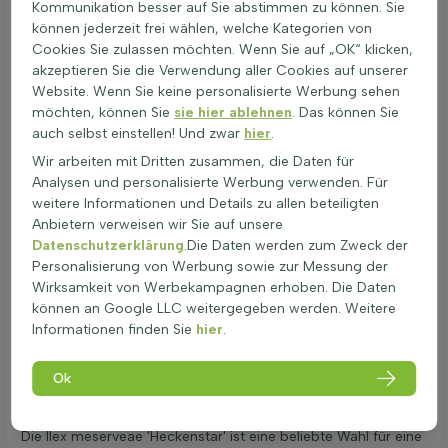
Kommunikation besser auf Sie abstimmen zu können. Sie
meserveae 'Heckenstar' bietet einen hohen ökologischen
können jederzeit frei wählen, welche Kategorien von
Wert, da er Vögeln Schutz und Nahrung bietet. Die weißen
Cookies Sie zulassen möchten. Wenn Sie auf „OK“ klicken,
Blüten, die im April und Mai erscheinen, ziehen Bienen und
akzeptieren Sie die Verwendung aller Cookies auf unserer
Schmetterlinge an. Obwohl die Pflanze giftig ist, stellt sie bei
Website. Wenn Sie keine personalisierte Werbung sehen
normalem Gebrauch im Garten keine Gefahr dar. Die
möchten, können Sie
sie hier ablehnen
. Das können Sie
Heckenpflanze kann sicher in Gärten mit Kindern und
auch selbst einstellen! Und zwar
hier
.
Haustieren verwendet werden, solange Vorsicht geboten ist.
Wir arbeiten mit Dritten zusammen, die Daten für
Die dekorativen Eigenschaften dieser Pflanze sind
Analysen und personalisierte Werbung verwenden. Für
bemerkenswert, da sie das ganze Jahr über grün bleibt und
weitere Informationen und Details zu allen beteiligten
eine dichte, hohe Hecke bildet. Der Ilex lässt sich gut mit
Anbietern verweisen wir Sie auf unsere
anderen Pflanzen kombinieren, um eine abwechslungsreiche
Datenschutzerklärung
.Die Daten werden zum Zweck der
Hecke zu gestalten. Bei der Pflanzung ist die Größe der
Personalisierung von Werbung sowie zur Messung der
gelieferten Pflanzen entscheidend für die Anzahl der Pflanzen
Wirksamkeit von Werbekampagnen erhoben. Die Daten
pro laufendem Meter (siehe Planteigenschaften). Der Ilex ×
können an Google LLC weitergegeben werden. Weitere
meserveae 'Heckenstar' ist eine hervorragende Wahl für alle,
Informationen finden Sie
hier
.
die eine robuste und attraktive
Heckenpflanze
suchen.
Ok
Ilex meserveae 'Heckenstar': Vorteile und
Nachteile
Die Ilex meserveae 'Heckenstar' ist eine beliebte Wahl für eine