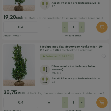
Anzahl Pflanzen pro laufendem Meter
2.5
19,20
stuk
Inkl. MwSt. Zzgl. Versandkosten (wird im Warenkorb berechnet)
=
-
+
Anzahl Meter
Anzahl Stück
Stechpalme / Ilex Meserveae Heckenstar 125-
150 cm - Ballen
Stechpalme ‘Heckenstar’
Lieferbar ab:
21.09.2026
Pflanzenhöhe bei Lieferung (ohne
Wurzeln)
125-150
Anzahl Pflanzen pro laufendem Meter
2.5
35,75
stuk
Inkl. MwSt. Zzgl. Versandkosten (wird im Warenkorb berechnet)
=
-
+
Anzahl Meter
Anzahl Stück