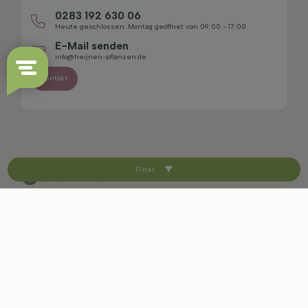
0283 192 630 06
Heute geschlossen. Montag geöffnet von 09:00 - 17:00
E-Mail senden
info@heijnen-pflanzen.de
Kontakt
Filter
4.4/5
Sitemap
Haftungsausschluss
Datenschutzerklärung
AGB
Impressum
Cookie-Einstellungen