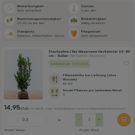
Winterfestigkeit
Stutzen
Blütezeit
Sehr winterfest
1x pro Jahr
Wachstums­geschwindigkeit
Blickdichtigkeit
20-30 cm pro Jahr
Mäßig blickdicht
Preis
Standplatz
Pflegeleicht
Schatten, Halbschatten, Sonne
Sehr pflegeleicht
Stechpalme / Ilex Meserveae Heckenstar 60-80
cm - Ballen
Stechpalme ‘Heckenstar’
Lieferbar ab:
21.09.2026
Filter anwenden
Pflanzenhöhe bei Lieferung (ohne
Wurzeln)
60-80
Anzahl Pflanzen pro laufendem Meter
3
14,95
stuk
Inkl. MwSt. Zzgl. Versandkosten (wird im Warenkorb berechnet)
=
-
+
Anzahl Meter
Anzahl Stück