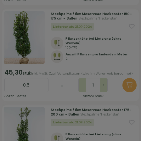
Stechpalme / Ilex Meserveae Heckenstar 150-
175 cm - Ballen
Stechpalme ‘Heckenstar’
Lieferbar ab:
21.09.2026
Pflanzenhöhe bei Lieferung (ohne
Wurzeln)
150-175
Anzahl Pflanzen pro laufendem Meter
2
45,30
stuk
Inkl. MwSt. Zzgl. Versandkosten (wird im Warenkorb berechnet)
=
-
+
Anzahl Meter
Anzahl Stück
Stechpalme / Ilex Meserveae Heckenstar 175-
200 cm - Ballen
Stechpalme ‘Heckenstar’
Lieferbar ab:
21.09.2026
Pflanzenhöhe bei Lieferung (ohne
Wurzeln)