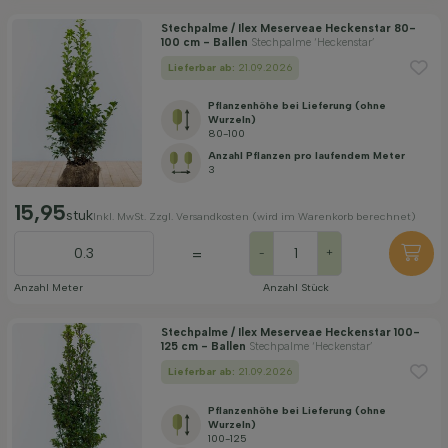
Stechpalme / Ilex Meserveae Heckenstar 80-
100 cm - Ballen
Stechpalme ‘Heckenstar’
Lieferbar ab:
21.09.2026
Pflanzenhöhe bei Lieferung (ohne
Wurzeln)
80-100
Anzahl Pflanzen pro laufendem Meter
3
15,95
stuk
Inkl. MwSt. Zzgl. Versandkosten (wird im Warenkorb berechnet)
=
-
+
Anzahl Meter
Anzahl Stück
Stechpalme / Ilex Meserveae Heckenstar 100-
125 cm - Ballen
Stechpalme ‘Heckenstar’
Lieferbar ab:
21.09.2026
Pflanzenhöhe bei Lieferung (ohne
Wurzeln)
100-125