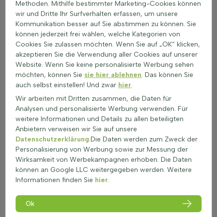
Methoden. Mithilfe bestimmter Marketing-Cookies können
auf die horizontalen Leitäste zurückschneiden (nicht zu
wir und Dritte Ihr Surfverhalten erfassen, um unsere
kurz am Stamm). Im Sommer nur junge, wilde Triebe
Kommunikation besser auf Sie abstimmen zu können. Sie
kappen, damit die Linien klar bleiben und ein Gespaltener
können jederzeit frei wählen, welche Kategorien von
Amberbaum (Leiboom) als Fächer-Amberbaum als
Cookies Sie zulassen möchten. Wenn Sie auf „OK“ klicken,
Grundstücksgrenze formstabil bleibt. So bleibt auch
akzeptieren Sie die Verwendung aller Cookies auf unserer
verständlich, wann ein Spalier-Amberbaum geschnitten
Website. Wenn Sie keine personalisierte Werbung sehen
werden sollte und wie hoch ein Spalier-Amberbaum
möchten, können Sie
sie hier ablehnen
. Das können Sie
wachsen kann.
auch selbst einstellen! Und zwar
hier
.
Düngen: Leit-Amberbaum pflanzen und im Frühjahr mit
Wir arbeiten mit Dritten zusammen, die Daten für
organischem Zierbaumdünger versorgen. Eine Gabe pro
Analysen und personalisierte Werbung verwenden. Für
Jahr reicht meist, fördert Wurzelkraft und Laub, ohne
weitere Informationen und Details zu allen beteiligten
den Amberbaum Spalierbaum zu starkem, schwer
Anbietern verweisen wir Sie auf unsere
steuerbarem Wuchs zu bringen.
Datenschutzerklärung
.Die Daten werden zum Zweck der
Gießen: Leit-Amberbaum gießen bedeutet gleichmäßige
Personalisierung von Werbung sowie zur Messung der
Feuchte ohne Staunässe. Erde darf oben leicht
Wirksamkeit von Werbekampagnen erhoben. Die Daten
antrocknen, im Wurzelbereich jedoch nie völlig
können an Google LLC weitergegeben werden. Weitere
austrocknen. Besonders junge Der Kugel-Amberbaum
Informationen finden Sie
hier
.
(Liquidambar) im ersten Jahr regelmäßig wässern, damit
gesundes Laub entsteht und verständlich bleibt, wie
schnell ein Spalier-Amberbaum wächst.
Ok
Winter: Ein Fächer-Amberbaum winterhart kommt in