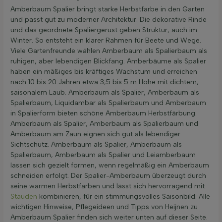
Amberbaum Spalier bringt starke Herbstfarbe in den Garten
und passt gut zu moderner Architektur. Die dekorative Rinde
Widerstandsfähigkeit
und das geordnete Spaliergerüst geben Struktur, auch im
Winter. So entsteht ein klarer Rahmen für Beete und Wege.
Viele Gartenfreunde wählen Amberbaum als Spalierbaum als
Herbstfarbe
ruhigen, aber lebendigen Blickfang. Amberbäume als Spalier
haben ein mäßiges bis kräftiges Wachstum und erreichen
nach 10 bis 20 Jahren etwa 3,5 bis 5 m Höhe mit dichtem,
Rinde/Bast
saisonalem Laub. Amberbaum als Spalier, Amberbaum als
Spalierbaum, Liquidambar als Spalierbaum und Amberbaum
in Spalierform bieten schöne Amberbaum Herbstfärbung.
Erwachsene Höhe in Metern
Amberbaum als Spalier, Amberbaum als Spalierbaum und
Amberbaum am Zaun eignen sich gut als lebendiger
Sichtschutz. Amberbaum als Spalier, Amberbaum als
Erwachsene Breite in Metern
Spalierbaum, Amberbaum als Spalier und Leiamberbaum
lassen sich gezielt formen, wenn regelmäßig ein Amberbaum
schneiden erfolgt. Der Spalier-Amberbaum überzeugt durch
Bodenart
seine warmen Herbstfarben und lässt sich hervorragend mit
Stauden
kombinieren, für ein stimmungsvolles Saisonbild. Alle
wichtigen Hinweise, Pflegeideen und Tipps von Heijnen zu
Kronenform
Amberbaum Spalier finden sich weiter unten auf dieser Seite.