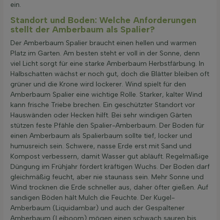
ein.
Standort und Boden: Welche Anforderungen
stellt der Amberbaum als Spalier?
Der Amberbaum Spalier braucht einen hellen und warmen
Platz im Garten. Am besten steht er voll in der Sonne, denn
viel Licht sorgt für eine starke Amberbaum Herbstfärbung. In
Halbschatten wächst er noch gut, doch die Blätter bleiben oft
grüner und die Krone wird lockerer. Wind spielt für den
Amberbaum Spalier eine wichtige Rolle. Starker, kalter Wind
kann frische Triebe brechen. Ein geschützter Standort vor
Hauswänden oder Hecken hilft. Bei sehr windigen Gärten
stützen feste Pfähle den Spalier-Amberbaum. Der Boden für
einen Amberbaum als Spalierbaum sollte tief, locker und
humusreich sein. Schwere, nasse Erde erst mit Sand und
Kompost verbessern, damit Wasser gut abläuft. Regelmäßige
Düngung im Frühjahr fördert kräftigen Wuchs. Der Boden darf
gleichmäßig feucht, aber nie staunass sein. Mehr Sonne und
Wind trocknen die Erde schneller aus, daher öfter gießen. Auf
sandigen Böden hält Mulch die Feuchte. Der Kugel-
Amberbaum (Liquidambar) und auch der Gespaltener
Amberbaum (Leiboom) mögen einen schwach sauren bis