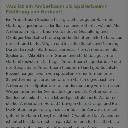
Was ist ein Amberbaum als Spalierbaum?
Filter anwenden
Erklärung und Herkunft
Ein Amberbaum Spalier ist ein gezielt erzogener Baum der
Gattung Liquidambar, der flach an einem Gerüst wächst. Als
Amberbaum Spalierbaum verbindet er Gestaltung und
Ökologie: Die dichte Krone spendet Schatten, filtert Staub aus
der Luft und bietet Vögeln und Insekten Schutz und Nahrung.
Durch die reiche Blattmasse verbessert ein Amberbaum als
Spalier das Mikroklima im Garten und stärkt das gesamte
Gartenökosystem. Der Kugel-Amberbaum (Liquidambar) und
der Gespaltener Amberbaum (Leiboom) sind gebräuchliche
Bezeichnungen, wenn von speziellen Kronenformen oder
Schnittformen gesprochen wird. Im Garten eignet sich ein
Amberbaum in Spalierform besonders entlang von Terrassen,
Wegen oder an der Grundstücksgrenze. Als Amberbaum als
Sichtschutz bildet er eine lebendige, strukturierte Wand mit
starker Amberbaum Herbstfärbung in Gelb, Orange und Rot.
Die Blätter sorgen das ganze Jahr über für Zierwert, der tief
gefurchte Stamm bringt zusätzlich Charakter. Das Wachstum
ist mittel bis stark, nach einigen Jahren entsteht ein 3,5 bis 5
m hoher, gut verzweigter Baum mit tiefem Wurzelsystem.