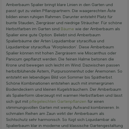
Amberbaum Spalier bringt klare Linien in den Garten und
passt gut zu vielen Pflanzpartnern. Die waagerechten Äste
bilden einen ruhigen Rahmen. Darunter entsteht Platz für
bunte Stauden, Ziergräser und niedrige Sträucher. Für schöne
Herbstfarben im Garten sind
Bäume
wie der Amberbaum als
Spalier eine gute Option. Beliebt sind Amberbaum
Spalierbäume der Arten Liquidambar styraciflua und
Liquidambar styraciflua ‘Worplesdon’. Diese Amberbaum
Spalier können mit hohen Ziergräsern wie Miscanthus oder
Panicum gepflanzt werden. Die feinen Halme betonen die
Krone und bewegen sich leicht im Wind. Dazwischen passen
herbstblühende Astern, Purpursonnenhut oder Anemonen. So
entsteht ein lebendiges Bild von Sommer bis Spätherbst.
Schöne Kombinationen entstehen auch mit immergrünen
Bodendeckern und kleinen Kugelsträuchern. Der Amberbaum
als Spalierform überzeugt mit warmen Herbstfarben und lässt
sich gut mit
pflegeleichten Gartenpflanzen
für einen
stimmungsvollen Garten mit wenig Aufwand kombinieren. In
schmalen Reihen am Zaun wirkt der Amberbaum als
Sichtschutz sehr harmonisch. So fügt sich Liquidambar als
Spalierbaum klar in moderne und klassische Gartengestaltung