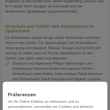
angießen. In den ersten zwei Jahren regelmäßig wässern und
im Frühjahr leicht düngen, so entwickelt sich der
Amberbaum-Spalierbaum gesund und stabil.
Unterhalt und Schnitt des Amberbaums in
Spalierform
Ein Amberbaum Spalier bringt starke Herbstfarbe und klare
Linien in den Garten. Für gleichmäßige Leit-Ambersbaum
Versorgung sind Standort, Wasser, Dünger und Schnitt sehr
wichtig. So bleibt auch ein Fächer-Amberbaum für den
Garten viele Jahre stabil und dekorativ.
Standort und allgemeine Pflege: Vollsonniger Leit-
Amberbaum Standort fördert die intensive Fächer-
Amberbaum Herbstfarbe; halbschattige Plätze bremsen
Leit-Amberbaum Wachstumsgeschwindigkeit. Lockere,
humusreiche Erde hilft dem Amberbaum Spalier beim
Anwachsen, auch als Fächer-Amberbaum kleiner Garten
Präferenzen
oder Fächer-Amberbaum entlang des Zauns.
Schnitt: Für Leit-Amberbaum Pflege im Spalier die
Um Ihr Online-Erlebnis zu verbessern und zu
Hauptarbeit im Winter (November bis März) mit scharfer
personalisieren, verwenden wir Cookies und ähnliche
Gartenschere oder Astschere ausführen. Dickere Äste bis