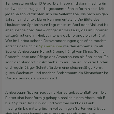
Temperaturen über 10 Grad. Die Triebe sind dann frisch grün
und wachsen zügig in die gespannte Spalierform hinein. Mit
jeder Saison verdichten sich die Seitentriebe, bis nach einigen
Jahren ein dichter, klarer Rahmen entsteht. Die Blüte des
Liquidambar Spalierbaum liegt meist im April oder Mai und ist
eher unscheinbar. Viel wichtiger ist das Laub, das im Sommer
sattgrün ist und im Herbst intensiv gelb, orange bis rot färbt.
Wer im Herbst schöne Farbveränderungen genießen möchte,
entscheidet sich für
Spalierbäume
wie den Amberbaum als
Spalier. Amberbaum Herbstfärbung hängt von Klima, Sonne,
Bodenfeuchte und Pflege des Amberbaums als Spalier ab. Ein
sonniger Standort für Amberbaum als Spalier, lockerer Boden
und regelmäßiger Schnitt fördern eine gleichmäßige Form,
gutes Wachstum und machen Amberbaum als Sichtschutz im
Garten besonders wirkungsvoll.
Amberbaum Spalier zeigt eine klar aufgebaute Blattform. Die
Blätter sind handförmig gelappt, ähnlich einem Ahorn, mit 5
bis 7 Spitzen. Im Frühling und Sommer wirkt das Laub
frischgrün bis mittelgrün. Im vollsonnigen Garten verfärbt es
sich im Herbst intensiv gelb, orange, rot bis purpur. Im