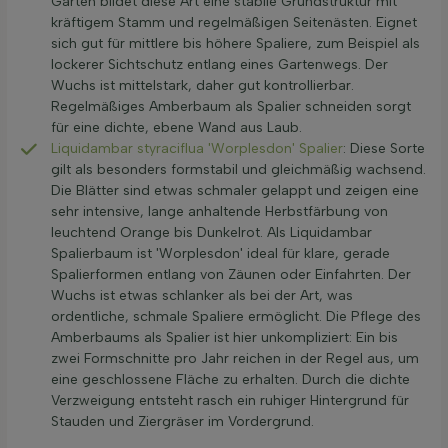
Garten bildet diese Art eine stabile Grundstruktur mit
kräftigem Stamm und regelmäßigen Seitenästen. Eignet
sich gut für mittlere bis höhere Spaliere, zum Beispiel als
lockerer Sichtschutz entlang eines Gartenwegs. Der
Wuchs ist mittelstark, daher gut kontrollierbar.
Regelmäßiges Amberbaum als Spalier schneiden sorgt
für eine dichte, ebene Wand aus Laub.
Liquidambar styraciflua 'Worplesdon' Spalier
: Diese Sorte
gilt als besonders formstabil und gleichmäßig wachsend.
Die Blätter sind etwas schmaler gelappt und zeigen eine
sehr intensive, lange anhaltende Herbstfärbung von
leuchtend Orange bis Dunkelrot. Als Liquidambar
Spalierbaum ist 'Worplesdon' ideal für klare, gerade
Spalierformen entlang von Zäunen oder Einfahrten. Der
Wuchs ist etwas schlanker als bei der Art, was
ordentliche, schmale Spaliere ermöglicht. Die Pflege des
Amberbaums als Spalier ist hier unkompliziert: Ein bis
zwei Formschnitte pro Jahr reichen in der Regel aus, um
eine geschlossene Fläche zu erhalten. Durch die dichte
Verzweigung entsteht rasch ein ruhiger Hintergrund für
Stauden und Ziergräser im Vordergrund.