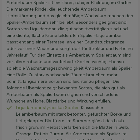
Amberbaum Spalier ist ein klarer, ruhiger Blickfang im Garten.
Die markante Rinde, die leuchtende Amberbaum
Herbstfärbung und das gleichmäßige Wachstum machen den
Spalier-Amberbaum sehr beliebt. Besonders geeignet sind
Sorten von Liquidambar, die gut schnittverträglich sind und
eine dichte, flache Krone bilden. Ein Spalier-Liquidambar
passt entlang einer Terrasse, an einer Grundstücksgrenze
oder vor einer Mauer und sorgt dort für Struktur und Farbe im
Jahreslauf. Für den Einsatz als Amberbaum Spalierbaum sind
vor allem robuste und winterharte Sorten wichtig. Ebenso
spielt die Wachstumsgeschwindigkeit Amberbaum als Spalier
eine Rolle: Zu stark wachsende Bäume brauchen mehr
Schnitt, langsamere Sorten sind leichter zu pflegen. Die
folgende Übersicht zeigt bekannte Sorten, die sich gut als
Amberbaum als Spalierbaum eignen und verschiedene
Wünsche an Höhe, Blattfarbe und Wirkung erfüllen.
Liquidambar styraciflua Spalier
: Klassischer
Leiamberbaum mit stark betonter, gefurchter Borke und
tief gelappter Blattform. Im Sommer glänzt das Laub
frisch grün, im Herbst verfärben sich die Blätter in Gelb,
Orange, Rot bis Purpur. Als Amberbaum als Spalier im