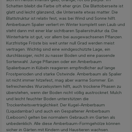
Schatten bleibt die Farbe oft eher grün. Die Blattoberseite ist
glatt und leicht glänzend, die Unterseite etwas matter. Die
Blattstruktur ist relativ fest, was bei Wind und Sonne hilft.
Amberbaum Spalier verliert im Winter komplett sein Laub und
steht dann mit einer klar sichtbaren Spalierstruktur da. Die
Winterhärte ist gut, vor allem bei ausgewachsenen Pflanzen.
Kurzfristige Fröste bis weit unter null Grad werden meist
vertragen. Wichtig sind eine windgeschützte Lage, ein
durchlässiger, nicht zu nasser Boden und eine passende
Sortenwahl. Junge Pflanzen oder ein Amberbaum
Spalierbaum in Kübeln reagieren empfindlicher auf lange
Frostperioden und starke Ostwinde. Amberbaum als Spalier
ist nicht immer hitzefest, mag aber warme Sommer. Ein
tiefreichendes Wurzelsystem hilft, auch trockene Phasen zu
überstehen, wenn der Boden nicht völlig austrocknet. Mulch
und leicht feuchter Boden unterstützen die
Trockenheitsverträglichkeit. Der Kugel-Amberbaum
(Liquidambar) und auch ein Gespaltener Amberbaum
(Leiboom) gelten bei normalem Gebrauch im Garten als
unbedenklich. Alle diese Amberbaum-Formgehölze können
sicher in Gärten mit Kindern und Haustieren wachsen.