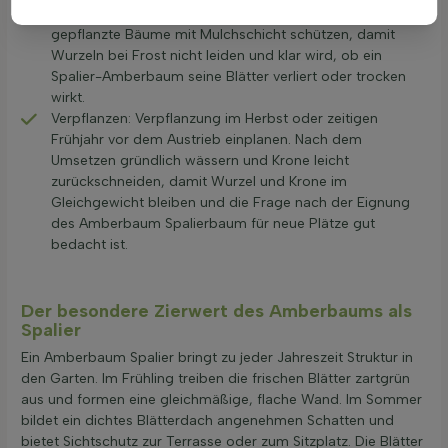
normalem Klima meist ohne starken Schutz aus. Frisch
gepflanzte Bäume mit Mulchschicht schützen, damit
Wurzeln bei Frost nicht leiden und klar wird, ob ein
Spalier-Amberbaum seine Blätter verliert oder trocken
wirkt.
Verpflanzen: Verpflanzung im Herbst oder zeitigen
Frühjahr vor dem Austrieb einplanen. Nach dem
Umsetzen gründlich wässern und Krone leicht
zurückschneiden, damit Wurzel und Krone im
Gleichgewicht bleiben und die Frage nach der Eignung
des Amberbaum Spalierbaum für neue Plätze gut
bedacht ist.
Der besondere Zierwert des Amberbaums als
Spalier
Ein Amberbaum Spalier bringt zu jeder Jahreszeit Struktur in
den Garten. Im Frühling treiben die frischen Blätter zartgrün
aus und formen eine gleichmäßige, flache Wand. Im Sommer
bildet ein dichtes Blätterdach angenehmen Schatten und
bietet Sichtschutz zur Terrasse oder zum Sitzplatz. Die Blätter