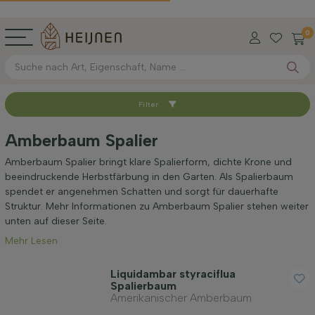
0
Filter
Sortieren nach
Amberbaum Spalier
Verfügbar
Amberbaum Spalier bringt klare Spalierform, dichte Krone und
beeindruckende Herbstfärbung in den Garten. Als Spalierbaum
spendet er angenehmen Schatten und sorgt für dauerhafte
Höhe bei Lieferung (cm)
Struktur. Mehr Informationen zu Amberbaum Spalier stehen weiter
unten auf dieser Seite.
Mehr Lesen
Umfang des Stamms (cm)
Liquidambar styraciflua
Spalierbaum
Amerikanischer Amberbaum