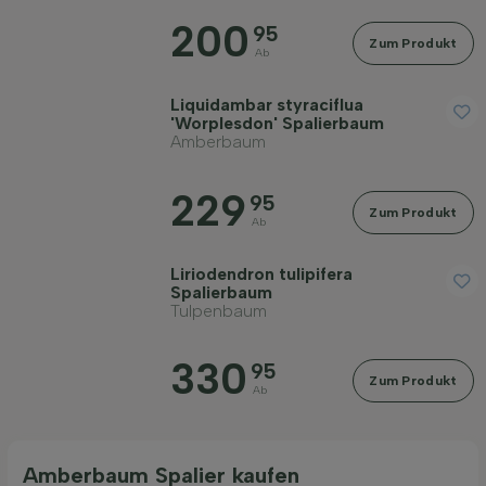
200
95
Geschlecht
Zum Produkt
Ab
Liquidambar styraciflua
Standort
'Worplesdon' Spalierbaum
Amberbaum
Anwendung
229
95
Zum Produkt
Ab
Blütenfarbe
Liriodendron tulipifera
Spalierbaum
Tulpenbaum
Blütezeit
330
95
Zum Produkt
Preis
Ab
Amberbaum Spalier kaufen