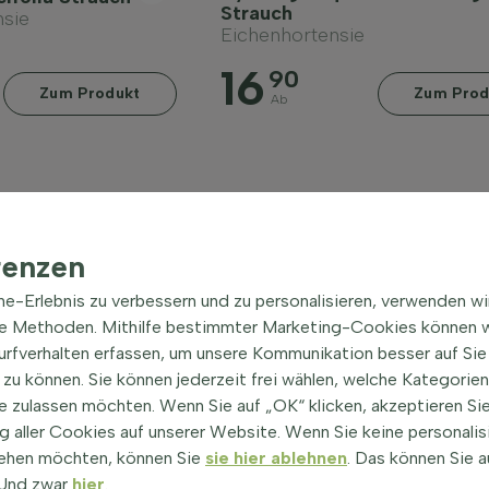
Strauch
nsie
Eichenhortensie
16
90
Zum Produkt
Zum Prod
Ab
renzen
ine-Erlebnis zu verbessern und zu personalisieren, verwenden w
he Methoden. Mithilfe bestimmter Marketing-Cookies können w
Surfverhalten erfassen, um unsere Kommunikation besser auf Sie
zu können. Sie können jederzeit frei wählen, welche Kategorie
e zulassen möchten. Wenn Sie auf „OK“ klicken, akzeptieren Sie
 aller Cookies auf unserer Website. Wenn Sie keine personalis
ehen möchten, können Sie
sie hier ablehnen
. Das können Sie a
! Und zwar
hier
.