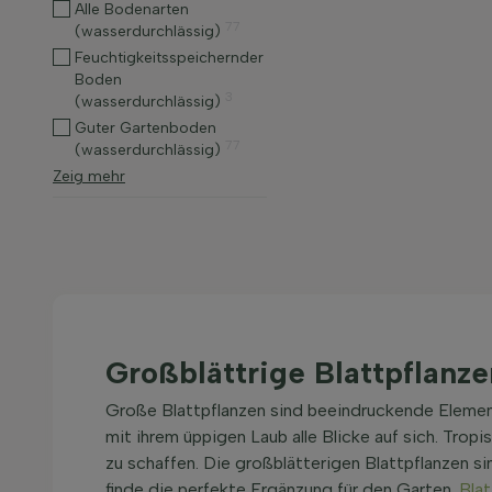
Alle Bodenarten
77
(wasserdurchlässig)
Feuchtigkeitsspeichernder
Boden
3
(wasserdurchlässig)
Guter Gartenboden
77
(wasserdurchlässig)
Zeig mehr
Großblättrige Blattpflanz
Große Blattpflanzen sind beeindruckende Element
mit ihrem üppigen Laub alle Blicke auf sich. Tro
zu schaffen. Die großblätterigen Blattpflanzen si
finde die perfekte Ergänzung für den Garten.
Blat