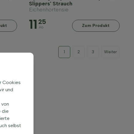
Slippers' Strauch
Eichenhortensie
11
25
ukt
Zum Produkt
Ab
1
2
3
Weiter
ir Cookies
ir und
n von
 die
ierte
uch selbst