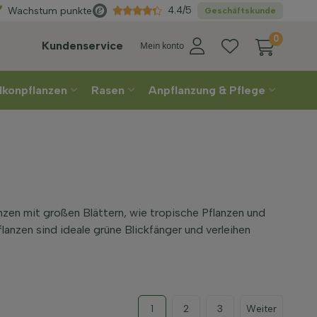
Direkt
aus der Gärtne
4.4/5
Wachstum punkte
Geschäftskunde
0
Kundenservice
Mein konto
lkonpflanzen
Rasen
Anpflanzung & Pflege
nzen mit großen Blättern, wie tropische Pflanzen und
anzen sind ideale grüne Blickfänger und verleihen
1
2
3
Weiter