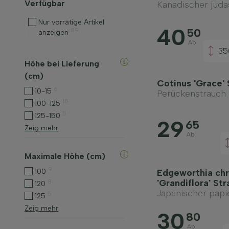
Verfügbar
Kanadischer jud
Nur vorrätige Artikel
40
50
89
anzeigen
Ab
35
Höhe bei Lieferung
(cm)
Cotinus 'Grace' 
6
10-15
Perückenstrauch
15
100-125
5
125-150
29
65
Zeig mehr
Ab
Maximale Höhe (cm)
9
100
Edgeworthia ch
'Grandiflora' St
8
120
Japanischer papi
5
125
Zeig mehr
30
80
Ab