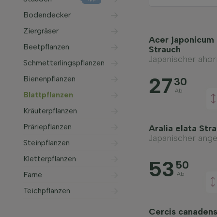
Bodendecker
Ziergräser
Acer japonicum '
Beetpflanzen
Strauch
Japanischer ahor
Schmetterlingspflanzen
27
Bienenpflanzen
30
Ab
Blattpflanzen
Kräuterpflanzen
Präriepflanzen
Aralia elata Str
Japanischer ang
Steinpflanzen
Kletterpflanzen
53
50
Farne
Ab
Teichpflanzen
Cercis canadens