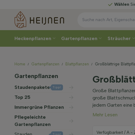
Wählen
Sie Ihre Lieferwo
Heckenpflanzen
Gartenpflanzen
Sträucher
Home
Gartenpflanzen
Blattpflanzen
Großblättrige Blattpf
Gartenpflanzen
Großblätt
Staudenpakete
Tipp!
Große Blattpflanzen
Top 25
große Blattschmuckp
jedem Garten eine 
Immergrüne Pflanzen
Mehr Lesen
Pflegeleichte
Gartenpflanzen
Stauden
Tipp!