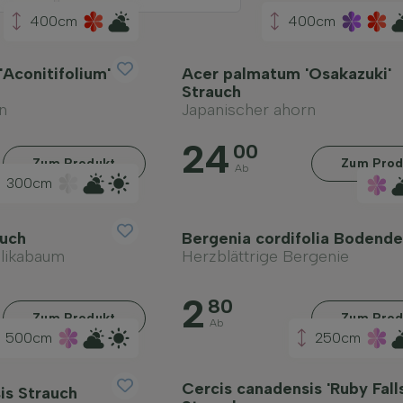
400cm
400cm
Aconitifolium'
Acer palmatum 'Osakazuki'
Strauch
n
Japanischer ahorn
24
00
Zum Produkt
Zum Prod
Ab
300cm
auch
Bergenia cordifolia Bodend
elikabaum
Herzblättrige Bergenie
2
80
Zum Produkt
Zum Prod
Ab
500cm
250cm
Cercis canadensis 'Ruby Falls
is Strauch