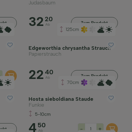
Judasbaum
32
20
ukt
Zum Produkt
Ab
125cm
Edgeworthia chrysantha Strauch
Papierstrauch
22
40
+
Zum Produkt
Ab
70cm
Hosta sieboldiana Staude
Funkie
5-10cm
4
50
-
+
ukt
Ab