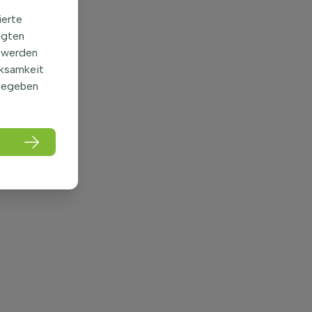
ierte
igten
 werden
rksamkeit
gegeben