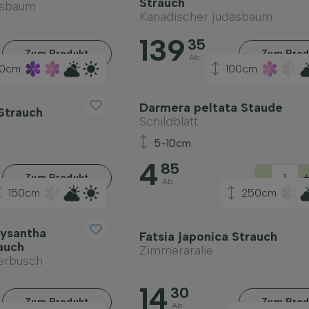
Strauch
asbaum
Kanadischer judasbaum
139
35
Zum Produkt
Zum Prod
Ab
0cm
100cm
Darmera peltata Staude
Strauch
Schildblatt
5-10cm
4
85
-
Zum Produkt
Ab
150cm
250cm
rysantha
Fatsia japonica Strauch
rauch
Zimmeraralie
erbusch
14
30
Zum Produkt
Zum Prod
Ab