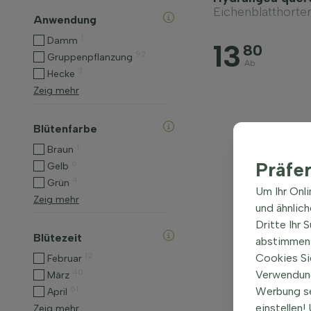
Eichenblatthorte
Anwendung
1
Damm
13
80
92
Gruppenpflanzung
Ab
3
Hecke
Zeig mehr
Blütenfarbe
1
Braun
Präfe
6
Gelb
4
Grün
Um Ihr Onl
Zeig mehr
und ähnlic
Dritte Ihr 
Blütezeit
abstimmen 
12
Cookies Si
Februar
40
Verwendung
März
61
Werbung s
April
einstellen
Zeig mehr