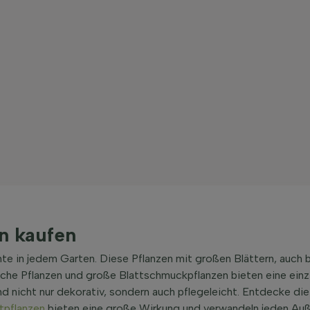
en kaufen
e in jedem Garten. Diese Pflanzen mit großen Blättern, auch b
pische Pflanzen und große Blattschmuckpflanzen bieten eine ei
nd nicht nur dekorativ, sondern auch pflegeleicht. Entdecke di
tpflanzen
bieten eine große Wirkung und verwandeln jeden Auße