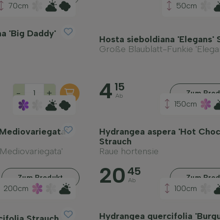
70cm
50cm
a 'Big Daddy'
Hosta sieboldiana 'Elegans'
Große Blaublatt-Funkie 'Elega
4
15
-
+
Zum Prod
Ab
150cm
'Mediovariegata'
Hydrangea aspera 'Hot Choc
Strauch
'Mediovariegata'
Raue hortensie
20
45
Zum Produkt
Zum Prod
Ab
200cm
100cm
Hydrangea quercifolia 'Burg
ifolia Strauch