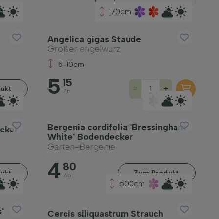
170cm
Angelica gigas Staude
Großer engelwurz
5-10cm
5
15
-
+
ukt
Ab
Bergenia cordifolia 'Bressingham
ecker
White' Bodendecker
Garten-Bergenie
4
80
ukt
Zum Produkt
Ab
500cm
'
Cercis siliquastrum Strauch