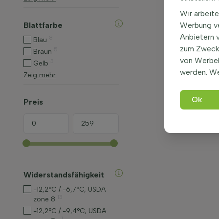
Wir arbeite
Blattfarbe
Werbung ve
Anbietern 
8
Blau
zum Zweck 
5
Braun
von Werbe
3
Gelb
werden. We
Zeig mehr
Ok
Preis
Widerstandsfähigkeit
-12,2°C / -6,7°C, USDA
13
zone 8
-12,2°C / -9,4°C, USDA
1