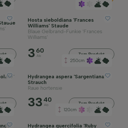
Hosta sieboldiana 'Frances
 Staude
Williams' Staude
ns'
Blaue Gelbrand-Funkie 'Frances
Williams'
3
60
ukt
Zum Produkt
Ab
250cm
olate'
Hydrangea aspera 'Sargentiana'
Strauch
Raue hortensie
33
40
ukt
Zum Produkt
Ab
120cm
undy'
Hydrangea quercifolia 'Ruby