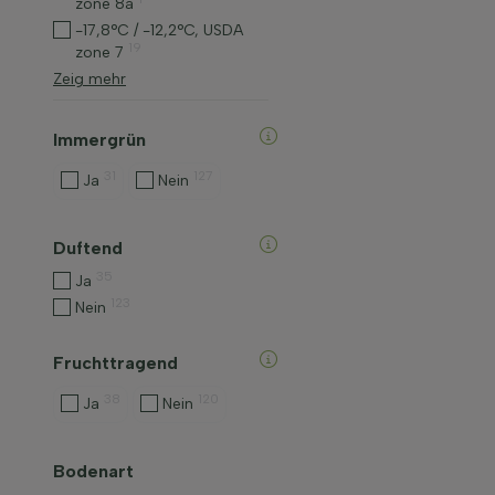
zone 8a
-17,8°C / -12,2°C, USDA
19
zone 7
Zeig mehr
Immergrün
31
127
Ja
Nein
Duftend
35
Ja
123
Nein
Fruchttragend
38
120
Ja
Nein
Bodenart