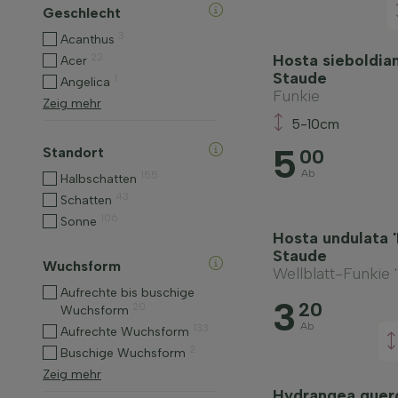
Geschlecht
3
Acanthus
22
Hosta sieboldian
Acer
Staude
1
Angelica
Funkie
Zeig mehr
5-10cm
5
Standort
00
Ab
155
Halbschatten
43
Schatten
106
Sonne
Hosta undulata 
Staude
Wuchsform
Wellblatt-Funkie 
Aufrechte bis buschige
3
20
20
Wuchsform
Ab
133
Aufrechte Wuchsform
2
Buschige Wuchsform
Zeig mehr
Hydrangea querc