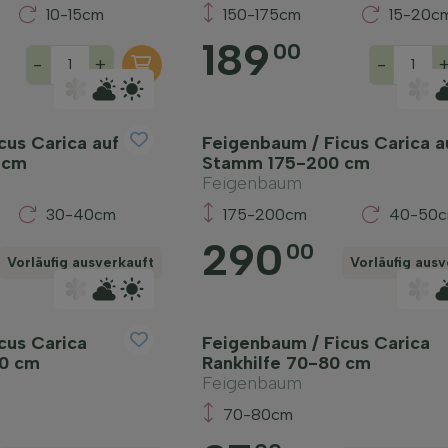
10-15cm
150-175cm
15-20c
189
00
-
+
-
cus Carica auf
Feigenbaum / Ficus Carica a
 cm
Stamm 175-200 cm
Feigenbaum
30-40cm
175-200cm
40-50
290
00
Vorläufig ausverkauft
Vorläufig ausv
cus Carica
Feigenbaum / Ficus Carica
20 cm
Rankhilfe 70-80 cm
Feigenbaum
70-80cm