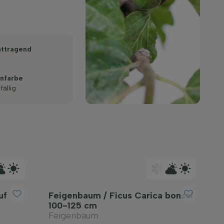
httragend
enfarbe
fällig
uf
Feigenbaum / Ficus Carica bonsai
100-125 cm
Feigenbaum