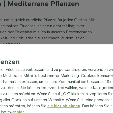
 | Mediterrane Pflanzen
 und zugleich nützliche Pflanze für jeden Garten. Mit
ackhaften Früchten ist er ein echter Hingucker.
sich der Feigenbaum auch in unseren Breitengraden
gkeit und Robustheit auszeichnet. Zudem ist er
C vertragen.
an hochwertigen Feigenbäumen, die sich sowohl für kleine
Pflanzen werden direkt vom Züchter geliefert, sodass Sie
renzen
ch ihre pflegeleichte Natur und die Möglichkeit, sie
ine-Erlebnis zu verbessern und zu personalisieren, verwenden w
ren, sind Feigenbäume eine ideale Wahl für Gartenliebhaber
he Methoden. Mithilfe bestimmter Marketing-Cookies können w
Surfverhalten erfassen, um unsere Kommunikation besser auf Sie
zufriedenheit und Qualität. Daher bieten wir Ihnen eine
zu können. Sie können jederzeit frei wählen, welche Kategorie
Ihren Garten zu finden. Sichern Sie sich noch heute Ihren
e zulassen möchten. Wenn Sie auf „OK“ klicken, akzeptieren Sie
matischen Früchte in Ihrem eigenen Garten!
 aller Cookies auf unserer Website. Wenn Sie keine personalis
igenbaums
ehen möchten, können Sie
sie hier ablehnen
. Das können Sie a
! Und zwar
hier
.