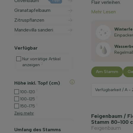
Olivenbaum
Tipp!
Flair verleihen.
Granatapfelbaum
Mehr Lesen
Zitruspflanzen
Winterfe
Mandevilla sanderi
Einpacke
Wasserb
Verfügbar
Regelmä
Nur vorrätige Artikel
2
anzeigen
Am Stamm
Ge
Höhe inkl. Topf (cm)
1
100-120
1
100-125
1
150-175
Zeig mehr
Feigenbaum / Fi
Stamm 80-100 
Feigenbaum
Umfang des Stamms