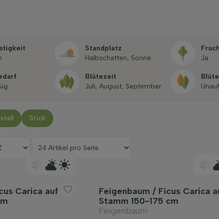
stigkeit
Standplatz
Fruc
n
Halbschatten, Sonne
Ja
edarf
Blütezeit
Blüt
ßig
Juli, August, September
Unauf
stell
Stick
cus Carica auf
Feigenbaum / Ficus Carica a
cm
Stamm 150-175 cm
Feigenbaum