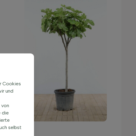
ir Cookies
ir und
n von
 die
ierte
uch selbst