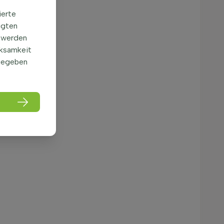
ierte
igten
 werden
rksamkeit
gegeben