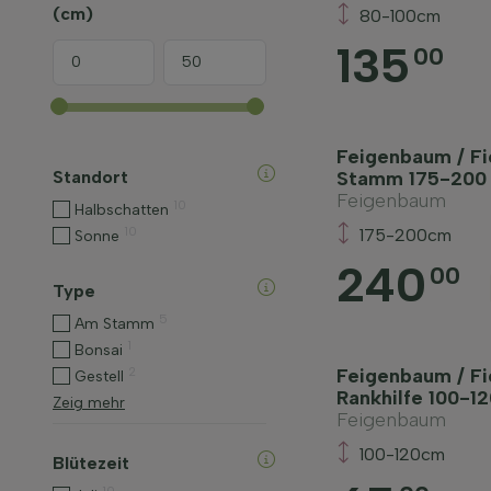
(cm)
80-100cm
135
00
Feigenbaum / Fi
Standort
Stamm 175-200
Feigenbaum
10
Halbschatten
10
175-200cm
Sonne
240
00
Type
5
Am Stamm
1
Bonsai
2
Feigenbaum / Fi
Gestell
Rankhilfe 100-1
Zeig mehr
Feigenbaum
100-120cm
Blütezeit