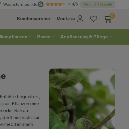
Direkt
aus der Gärtnerei
4.4/5
Wachstum punkte
Geschäftskunde
0
Kundenservice
Mein konto
lkonpflanzen
Rasen
Anpflanzung & Pflege
ne
 Früchte begeistert,
ijnen Pflanzen eine
se oder Balkon
die Ihnen nicht nur
on mediterranem