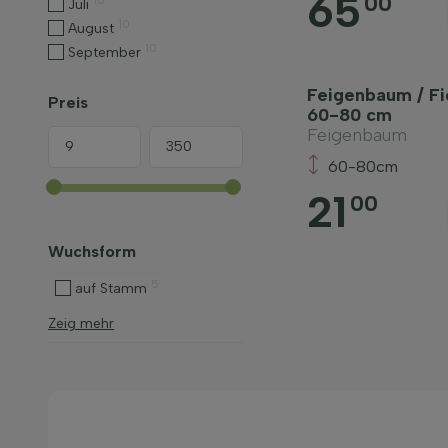
65
00
10
Juli
10
August
10
September
Feigenbaum / Fi
Preis
60-80 cm
Feigenbaum
60-80cm
21
00
Wuchsform
5
auf Stamm
Zeig mehr