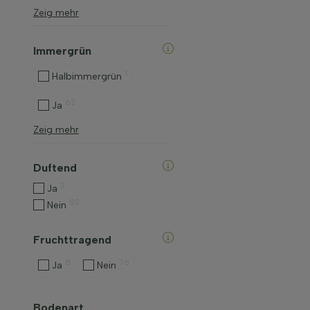
Zeig mehr
Immergrün
1
Halbimmergrün
62
Ja
Zeig mehr
Duftend
3
Ja
82
Nein
Fruchttragend
8
76
Ja
Nein
Bodenart