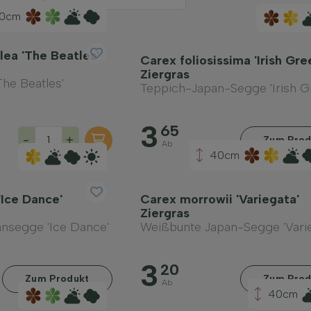
0cm
lea 'The Beatles'
Carex foliosissima 'Irish Gre
Ziergras
The Beatles'
Teppich-Japan-Segge 'Irish G
3
65
-
+
Zum Prod
Ab
40cm
'Ice Dance'
Carex morrowii 'Variegata'
Ziergras
nsegge 'Ice Dance'
Weißbunte Japan-Segge 'Varie
3
20
Zum Produkt
Zum Prod
Ab
40cm