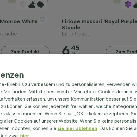
 'Monroe White'
Liriope muscari 'Royal Purple
Staude
traube
Lilientraube
6
45
Zum Produkt
Zum Prod
Ab
renzen
ine-Erlebnis zu verbessern und zu personalisieren, verwenden w
he Methoden. Mithilfe bestimmter Marketing-Cookies können w
Surfverhalten erfassen, um unsere Kommunikation besser auf Sie
zu können. Sie können jederzeit frei wählen, welche Kategorie
e zulassen möchten. Wenn Sie auf „OK“ klicken, akzeptieren Sie
 aller Cookies auf unserer Website. Wenn Sie keine personalis
ehen möchten, können Sie
sie hier ablehnen
. Das können Sie a
! Und zwar
hier
.