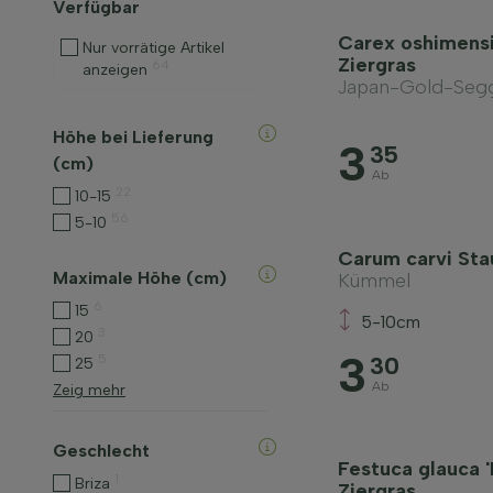
Verfügbar
Carex oshimensi
Nur vorrätige Artikel
Ziergras
64
anzeigen
Japan-Gold-Segg
Höhe bei Lieferung
3
35
(cm)
Ab
22
10-15
56
5-10
Carum carvi St
Maximale Höhe (cm)
Kümmel
6
15
5-10cm
3
20
3
5
30
25
Ab
Zeig mehr
Geschlecht
Festuca glauca 'E
1
Briza
Ziergras