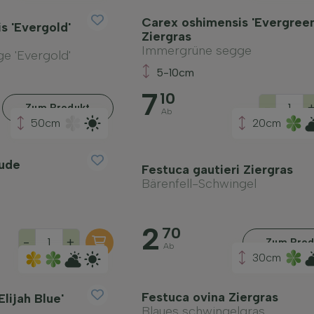
Carex oshimensis 'Evergreen
s 'Evergold'
Ziergras
Immergrüne segge
e 'Evergold'
5-10cm
7
10
-
Zum Produkt
Ab
50cm
20cm
aude
Festuca gautieri Ziergras
Bärenfell-Schwingel
2
70
-
+
Zum Prod
Ab
30cm
Festuca ovina Ziergras
lijah Blue'
Blaues schwingelgras