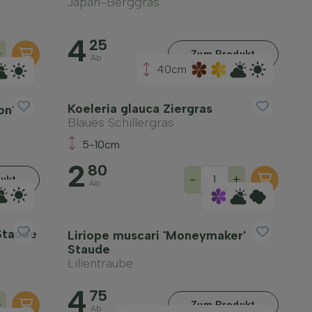
Japan-Berggras
4
25
+
Zum Produkt
Ab
40cm
Koeleria glauca Ziergras
on'
Blaues Schillergras
5-10cm
2
80
-
+
ukt
Ab
Staude
Liriope muscari 'Moneymaker'
Staude
Lilientraube
4
75
+
Zum Produkt
Ab