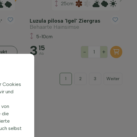
25cm
Luzula pilosa 'Igel' Ziergras
'
Behaarte Hainsimse
5-10cm
3
15
-
+
ukt
Ab
1
2
3
Weiter
ir Cookies
ir und
n von
 die
ierte
uch selbst