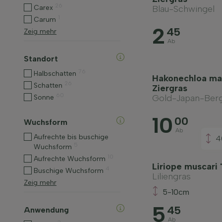
26
Carex
Blau-Schwingel
1
Carum
2
45
Zeig mehr
Ab
Standort
76
Halbschatten
Hakonechloa mac
26
Schatten
Ziergras
60
Gold-Japan-Bergg
Sonne
10
00
Wuchsform
Ab
Aufrechte bis buschige
4
5
Wuchsform
10
Aufrechte Wuchsform
Liriope muscari 
4
Buschige Wuchsform
Liliengras
Zeig mehr
5-10cm
5
45
Anwendung
Ab