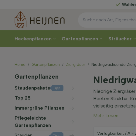
Wählen
Sie Ihre Lief
Heckenpflanzen
Gartenpflanzen
Sträucher
Home
Gartenpflanzen
Ziergräser
Niedrigwachsende Zier
Gartenpflanzen
Niedrigw
Staudenpakete
Tipp!
Niedrige Ziergräser
Top 25
Beeten Struktur. K
vielseitig einsetzbar
Immergrüne Pflanzen
Mehr Lesen
Pflegeleichte
Gartenpflanzen
Stauden
Tipp!