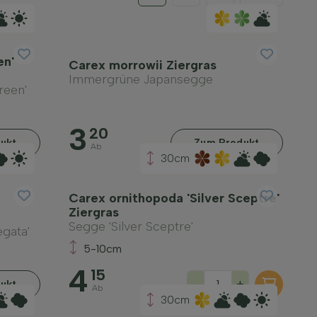
en'
Carex morrowii Ziergras
Immergrüne Japansegge
reen'
3
20
ukt
Zum Produkt
Ab
30cm
Carex ornithopoda 'Silver Sceptre'
Ziergras
Segge 'Silver Sceptre'
gata'
5-10cm
4
15
-
+
ukt
Ab
30cm