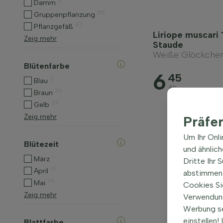
3
Damm
85
Gruppenpflanzung
47
Pflanzgefäß
Liriope muscari
Zeig mehr
Staude
Weiße Glöckchen
Blütenfarbe
6
45
3
Blau
Ab
30
Braun
29
Gelb
Zeig mehr
Präfe
Um Ihr Onl
Blütezeit
und ähnlic
1
März
Dritte Ihr 
13
April
abstimmen 
34
Mai
Cookies Si
Zeig mehr
Verwendung
Werbung s
einstellen
Blattfarbe