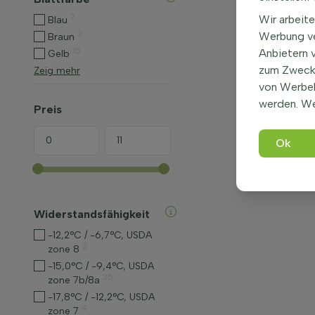
7
Wir arbeite
Blau
2
Werbung ve
Braun
15
Anbietern 
Gelb
zum Zweck 
Zeig mehr
von Werbe
werden. We
Preis
Ok
Widerstandsfähigkeit
-12,2°C / -6,7°C, USDA
2
zone 8
-15,0°C / -9,4°C, USDA
35
zone 7b/8a
-17,8°C / -12,2°C, USDA
4
zone 7