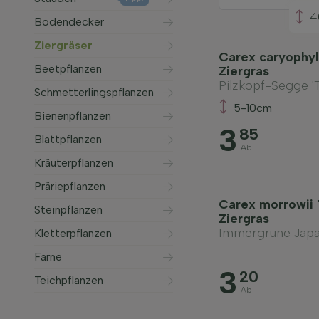
4
Bodendecker
Ziergräser
Carex caryophyl
Beetpflanzen
Ziergras
Pilzkopf-Segge '
Schmetterlingspflanzen
5-10cm
Bienenpflanzen
3
85
Blattpflanzen
Ab
Kräuterpflanzen
Präriepflanzen
Carex morrowii 
Steinpflanzen
Ziergras
Immergrüne Japa
Kletterpflanzen
Farne
3
20
Teichpflanzen
Ab