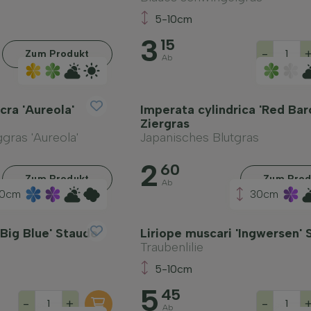
5-10cm
3
15
-
Zum Produkt
Ab
ra 'Aureola'
Imperata cylindrica 'Red Bar
Ziergras
ras 'Aureola'
Japanisches Blutgras
2
60
Zum Produkt
Zum Prod
Ab
0cm
30cm
'Big Blue' Staude
Liriope muscari 'Ingwersen' 
Traubenlilie
5-10cm
5
45
-
+
-
Ab