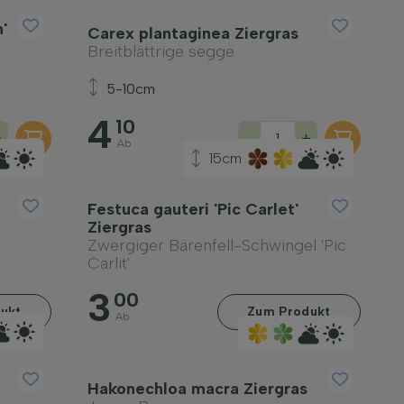
'
Carex plantaginea Ziergras
Breitblättrige segge
5-10cm
4
10
+
-
+
Ab
15cm
Festuca gauteri 'Pic Carlet'
Ziergras
Zwergiger Bärenfell-Schwingel 'Pic
Carlit'
3
00
ukt
Zum Produkt
Ab
Hakonechloa macra Ziergras