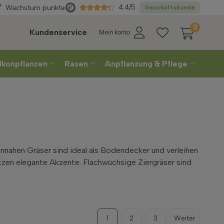
n
Direkt
aus der Gär
4.4/5
Wachstum punkte
Geschäftskunde
0
Kundenservice
Mein konto
lkonpflanzen
Rasen
Anpflanzung & Pflege
ennahen Gräser sind ideal als Bodendecker und verleihen
tzen elegante Akzente. Flachwüchsige Ziergräser sind
1
2
3
Weiter