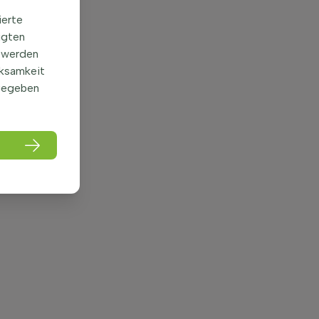
ierte
igten
 werden
rksamkeit
gegeben