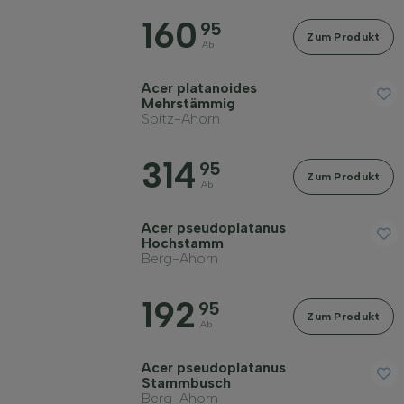
160
Filter anwenden
95
Zum Produkt
Ab
Acer platanoides
Mehrstämmig
Spitz-Ahorn
314
95
Zum Produkt
Ab
Acer pseudoplatanus
Hochstamm
Berg-Ahorn
192
95
Zum Produkt
Ab
Acer pseudoplatanus
Stammbusch
Berg-Ahorn