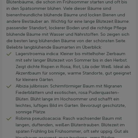
Blütenbäume, die schon im Frühsommer starten und oft bis
in den Spätsommer blühen. Viele dieser Bäume sind
bienenfreundliche blühende Bäume und locken Bienen und
andere Bestäuber an. Wichtig für eine lange Blütezeit Bäume:
passender Standort, lockerer Boden und die richtige Pflege
blühende Bäume mit Wasser und Nährstoffen. So zeigen sich
die besten lang blühenden Bäume von der schönsten Seite.
Beliebte langblühende Baumarten im Überblick:
Lagerstroemia indica: Kleiner bis mittelhoher Zierbaum
mit sehr langer Blütezeit von Sommer bis in den Herbst.
Zeigt dichte Rispen in Rosa, Rot, Lila oder Weiß. Ideal als
Akzentbaum für sonnige, warme Standorte, gut geeignet
für kleinere Gärten.
Albizia julibrissin: Schirmförmiger Baum mit filigranen
Fiederblättern und exotischen, rosa Puderquasten-
Blüten. Blüht lange im Hochsommer und schafft ein
leichtes, luftiges Bild im Garten. Bevorzugt geschützte,
sonnige Plätze.
Robinia pseudoacacia: Rasch wachsender Baum mit
langen, duftenden, weißen Blütentrauben. Blütezeit im
späten Frühling bis Frühsommer, oft sehr üppig. Gut als
Hausbaum geeignet, mag trockene, arme Böden.