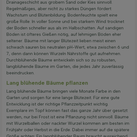
Drainageschicht aus grobem Sand oder Kies sinnvoll.
Regelmäßiges, aber nicht zu starkes Düngen fördert
Wachstum und Blütenbildung. Bodenfeuchte spielt eine
große Rolle: In voller Sonne und bei starkem Wind trocknet
der Boden schneller aus als im Halbschatten. Auf sandigen
Böden ist öfteres Gießen nötig, auf lehmigen Böden eher
seltener. Bäume mit langer Blütezeit lieben meist einen
schwach sauren bis neutralen pH-Wert, etwa zwischen 6 und
7, denn dann können Wurzeln Nährstoffe gut aufnehmen.
Durchblühende Bäume entwickeln sich so zu robusten,
langblühende Bäume im Garten, die jedes Jahr zuverlässig
beeindrucken.
Lang blühende Bäume pflanzen
Lang blühende Bäume bringen viele Monate Farbe in den
Garten und sorgen für eine lange Blütezeit. Für eine gute
Entwicklung ist der richtige Pflanzzeitpunkt wichtig.
Exemplare im Topf können fast das ganze Jahr über gesetzt
werden, nur bei Frost ist eine Pflanzung nicht sinnvoll. Bäume
mit Wurzelballen oder nackter Wurzel kommen am besten im
Frühjahr oder Herbst in die Erde. Dabei immer auf die spätere
Größe achten: Ein langblühender Baum braucht ausreichend