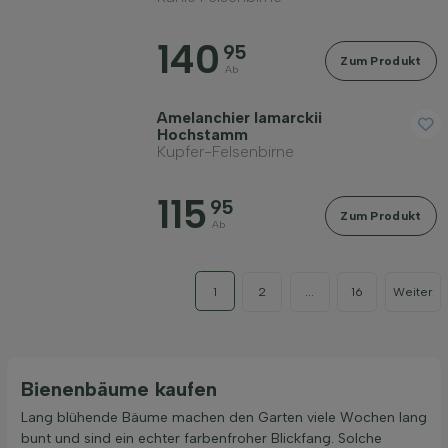
140
95
Zum Produkt
Ab
Amelanchier lamarckii
Hochstamm
Kupfer-Felsenbirne
115
95
Zum Produkt
Ab
1
2
...
16
Weiter
Bienenbäume kaufen
Lang blühende Bäume machen den Garten viele Wochen lang
bunt und sind ein echter farbenfroher Blickfang. Solche