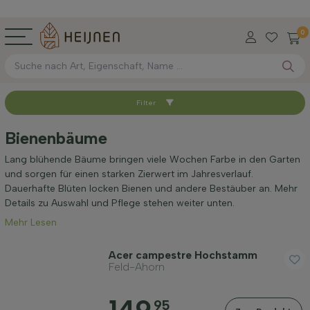
0
Filter
Sortieren nach
Bienenbäume
Verfügbar
Lang blühende Bäume bringen viele Wochen Farbe in den Garten
und sorgen für einen starken Zierwert im Jahresverlauf.
Dauerhafte Blüten locken Bienen und andere Bestäuber an. Mehr
Höhe bei Lieferung (cm)
Details zu Auswahl und Pflege stehen weiter unten.
Mehr Lesen
Höhe inkl. Topf (cm)
Acer campestre Hochstamm
Feld-Ahorn
Umfang des Stamms (cm)
95