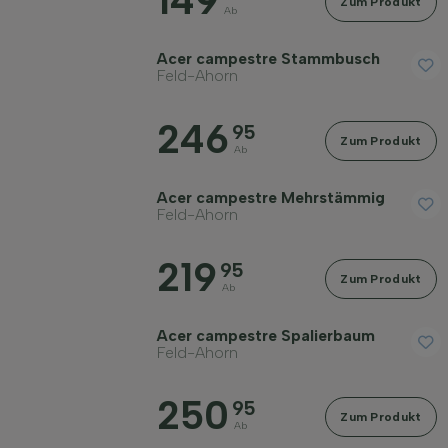
149
Zum Produkt
Ab
Acer campestre Stammbusch
Feld-Ahorn
Geschlecht
246
95
Zum Produkt
Ab
Standort
Acer campestre Mehrstämmig
Feld-Ahorn
Anwendung
219
95
Zum Produkt
Ab
Blütenfarbe
Acer campestre Spalierbaum
Feld-Ahorn
Blütezeit
250
95
Zum Produkt
Blattfarbe
Ab