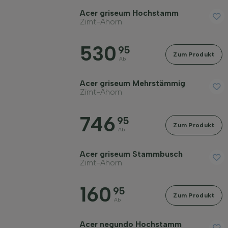
Acer griseum Hochstamm
Preis
Zimt-Ahorn
530
95
Zum Produkt
Ab
Acer griseum Mehrstämmig
Widerstandsfähigkeit
Zimt-Ahorn
746
95
Immergrün
Zum Produkt
Ab
Fruchttragend
Acer griseum Stammbusch
Zimt-Ahorn
Dornen/Stacheln
160
95
Zum Produkt
Ab
Herbstfarbe
Acer negundo Hochstamm