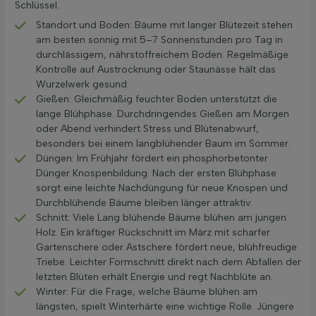
Schlüssel.
Standort und Boden: Bäume mit langer Blütezeit stehen
am besten sonnig mit 5–7 Sonnenstunden pro Tag in
durchlässigem, nährstoffreichem Boden. Regelmäßige
Kontrolle auf Austrocknung oder Staunässe hält das
Wurzelwerk gesund.
Gießen: Gleichmäßig feuchter Boden unterstützt die
lange Blühphase. Durchdringendes Gießen am Morgen
oder Abend verhindert Stress und Blütenabwurf,
besonders bei einem langblühender Baum im Sommer.
Düngen: Im Frühjahr fördert ein phosphorbetonter
Dünger Knospenbildung. Nach der ersten Blühphase
sorgt eine leichte Nachdüngung für neue Knospen und
Durchblühende Bäume bleiben länger attraktiv.
Schnitt: Viele Lang blühende Bäume blühen am jungen
Holz. Ein kräftiger Rückschnitt im März mit scharfer
Gartenschere oder Astschere fördert neue, blühfreudige
Triebe. Leichter Formschnitt direkt nach dem Abfallen der
letzten Blüten erhält Energie und regt Nachblüte an.
Winter: Für die Frage, welche Bäume blühen am
längsten, spielt Winterhärte eine wichtige Rolle. Jüngere