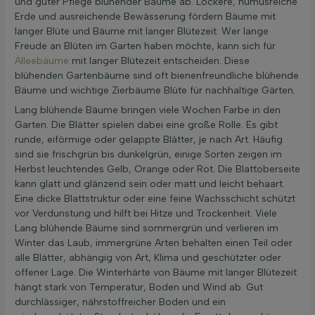
und guter Pflege blühender Bäume ab. Lockere, humusreiche
Erde und ausreichende Bewässerung fördern Bäume mit
langer Blüte und Bäume mit langer Blütezeit. Wer lange
Freude an Blüten im Garten haben möchte, kann sich für
Alleebäume
mit langer Blütezeit entscheiden. Diese
blühenden Gartenbäume sind oft bienenfreundliche blühende
Bäume und wichtige Zierbäume Blüte für nachhaltige Gärten.
Lang blühende Bäume bringen viele Wochen Farbe in den
Garten. Die Blätter spielen dabei eine große Rolle. Es gibt
runde, eiförmige oder gelappte Blätter, je nach Art. Häufig
sind sie frischgrün bis dunkelgrün, einige Sorten zeigen im
Herbst leuchtendes Gelb, Orange oder Rot. Die Blattoberseite
kann glatt und glänzend sein oder matt und leicht behaart.
Eine dicke Blattstruktur oder eine feine Wachsschicht schützt
vor Verdunstung und hilft bei Hitze und Trockenheit. Viele
Lang blühende Bäume sind sommergrün und verlieren im
Winter das Laub, immergrüne Arten behalten einen Teil oder
alle Blätter, abhängig von Art, Klima und geschützter oder
offener Lage. Die Winterhärte von Bäume mit langer Blütezeit
hängt stark von Temperatur, Boden und Wind ab. Gut
durchlässiger, nährstoffreicher Boden und ein