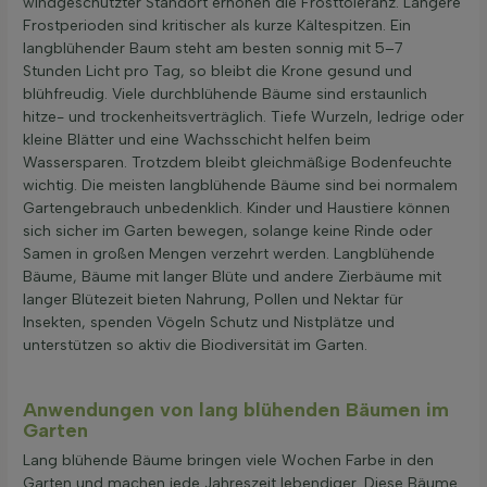
windgeschützter Standort erhöhen die Frosttoleranz. Längere
Frostperioden sind kritischer als kurze Kältespitzen. Ein
langblühender Baum steht am besten sonnig mit 5–7
Stunden Licht pro Tag, so bleibt die Krone gesund und
blühfreudig. Viele durchblühende Bäume sind erstaunlich
hitze- und trockenheitsverträglich. Tiefe Wurzeln, ledrige oder
kleine Blätter und eine Wachsschicht helfen beim
Wassersparen. Trotzdem bleibt gleichmäßige Bodenfeuchte
wichtig. Die meisten langblühende Bäume sind bei normalem
Gartengebrauch unbedenklich. Kinder und Haustiere können
sich sicher im Garten bewegen, solange keine Rinde oder
Samen in großen Mengen verzehrt werden. Langblühende
Bäume, Bäume mit langer Blüte und andere Zierbäume mit
langer Blütezeit bieten Nahrung, Pollen und Nektar für
Insekten, spenden Vögeln Schutz und Nistplätze und
unterstützen so aktiv die Biodiversität im Garten.
Anwendungen von lang blühenden Bäumen im
Garten
Lang blühende Bäume bringen viele Wochen Farbe in den
Garten und machen jede Jahreszeit lebendiger. Diese Bäume