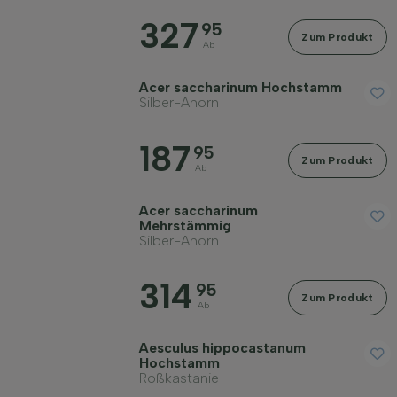
327
95
Zum Produkt
Ab
Acer saccharinum Hochstamm
Silber-Ahorn
187
95
Zum Produkt
Ab
Acer saccharinum
Mehrstämmig
Silber-Ahorn
314
95
Zum Produkt
Ab
Aesculus hippocastanum
Hochstamm
Roßkastanie