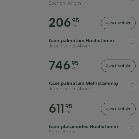
Eschen-Ahorn
Rinde/Bast
206
95
Zum Produkt
Ab
Erwachsene Höhe in Metern
Acer palmatum Hochstamm
Japanischer Ahorn
Erwachsene Breite in Metern
746
95
Zum Produkt
Ab
Bodenart
Acer palmatum Mehrstämmig
Japanischer Ahorn
Kronenform
611
95
Zum Produkt
Verhärtung
Ab
Acer platanoides Hochstamm
Wuchsform
Spitz-Ahorn