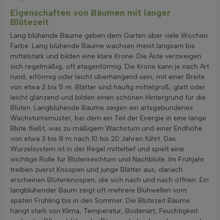
Eigenschaften von Bäumen mit langer
Blütezeit
Lang blühende Bäume geben dem Garten über viele Wochen
Farbe. Lang blühende Bäume wachsen meist langsam bis
mittelstark und bilden eine klare Krone. Die Äste verzweigen
sich regelmäßig, oft etagenförmig. Die Krone kann je nach Art
rund, eiförmig oder leicht überhängend sein, mit einer Breite
von etwa 2 bis 5 m. Blätter sind häufig mittelgroß, glatt oder
leicht glänzend und bilden einen schönen Hintergrund für die
Blüten. Langblühende Bäume zeigen ein artsgebundenes
Wachstumsmuster, bei dem ein Teil der Energie in eine lange
Blüte fließt, was zu mäßigem Wachstum und einer Endhöhe
von etwa 3 bis 8 m nach 10 bis 20 Jahren führt. Das
Wurzelsystem ist in der Regel mitteltief und spielt eine
wichtige Rolle für Blütenreichtum und Nachblüte. Im Frühjahr
treiben zuerst Knospen und junge Blätter aus, danach
erscheinen Blütenknospen, die sich nach und nach öffnen. Ein
langblühender Baum zeigt oft mehrere Blühwellen vom
späten Frühling bis in den Sommer. Die Blütezeit Bäume
hängt stark von Klima, Temperatur, Bodenart, Feuchtigkeit