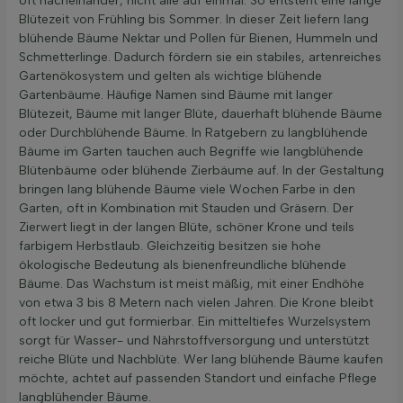
oft nacheinander, nicht alle auf einmal. So entsteht eine lange
Blütezeit von Frühling bis Sommer. In dieser Zeit liefern lang
blühende Bäume Nektar und Pollen für Bienen, Hummeln und
Schmetterlinge. Dadurch fördern sie ein stabiles, artenreiches
Gartenökosystem und gelten als wichtige blühende
Gartenbäume. Häufige Namen sind Bäume mit langer
Blütezeit, Bäume mit langer Blüte, dauerhaft blühende Bäume
oder Durchblühende Bäume. In Ratgebern zu langblühende
Bäume im Garten tauchen auch Begriffe wie langblühende
Blütenbäume oder blühende Zierbäume auf. In der Gestaltung
bringen lang blühende Bäume viele Wochen Farbe in den
Garten, oft in Kombination mit Stauden und Gräsern. Der
Zierwert liegt in der langen Blüte, schöner Krone und teils
farbigem Herbstlaub. Gleichzeitig besitzen sie hohe
ökologische Bedeutung als bienenfreundliche blühende
Bäume. Das Wachstum ist meist mäßig, mit einer Endhöhe
von etwa 3 bis 8 Metern nach vielen Jahren. Die Krone bleibt
oft locker und gut formierbar. Ein mitteltiefes Wurzelsystem
sorgt für Wasser- und Nährstoffversorgung und unterstützt
reiche Blüte und Nachblüte. Wer lang blühende Bäume kaufen
möchte, achtet auf passenden Standort und einfache Pflege
langblühender Bäume.