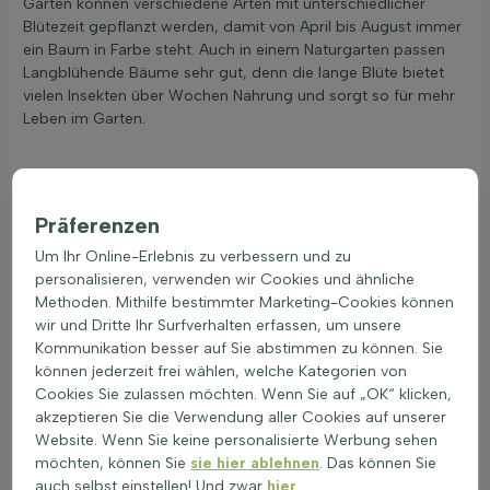
Garten können verschiedene Arten mit unterschiedlicher
Blütezeit gepflanzt werden, damit von April bis August immer
ein Baum in Farbe steht. Auch in einem Naturgarten passen
Langblühende Bäume sehr gut, denn die lange Blüte bietet
vielen Insekten über Wochen Nahrung und sorgt so für mehr
Leben im Garten.
Lang blühende Bäume mit anderen Pflanzen
kombinieren
Präferenzen
Lang blühende Bäume bringen viele Wochen Farbe in den
Um Ihr Online-Erlebnis zu verbessern und zu
Garten. Diese Bäume geben Struktur, Schatten und einen
personalisieren, verwenden wir Cookies und ähnliche
ruhigen Hintergrund. So entsteht ein klares Bild, in dem
Methoden. Mithilfe bestimmter Marketing-Cookies können
andere Pflanzen gut wirken. Langblühende Bäume lassen sich
wir und Dritte Ihr Surfverhalten erfassen, um unsere
gut mit Stauden und Ziergräsern wie Salvia und Echinacea
Kommunikation besser auf Sie abstimmen zu können. Sie
kombinieren da sie lange Farbe bringen. Besonders schön
können jederzeit frei wählen, welche Kategorien von
wirken Arten blühender Bäume aus den Gattungen Prunus,
Cookies Sie zulassen möchten. Wenn Sie auf „OK“ klicken,
Malus, Cornus und Magnolia. Diese Zierbäume Blüte passt
akzeptieren Sie die Verwendung aller Cookies auf unserer
gut zu lockeren Gräsern wie Pennisetum oder Calamagrostis.
Website. Wenn Sie keine personalisierte Werbung sehen
Für langanhaltende Farbe im Garten sind
Bäume mit gelben
möchten, können Sie
sie hier ablehnen
. Das können Sie
Blüten
eine fröhliche und auffällige Wahl. Ein langblühender
auch selbst einstellen! Und zwar
hier
.
Baum aus der Gattung Prunus kombiniert mit violetter Salvia