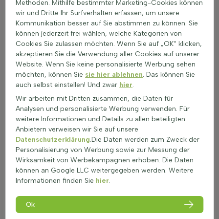
Methoden. Mithilfe bestimmter Marketing-Cookies können
anpassungsfähig an verschiedene Lichtverhältnisse. Weitere
wir und Dritte Ihr Surfverhalten erfassen, um unsere
Informationen zu immergrünen Heckenpflanzen finden Sie
Kommunikation besser auf Sie abstimmen zu können. Sie
unter
immergrüne Heckenpflanzen
. Diese Heckenpflanze ist
können jederzeit frei wählen, welche Kategorien von
perfekt für alle, die eine pflegeleichte und attraktive Lösung
Cookies Sie zulassen möchten. Wenn Sie auf „OK“ klicken,
für ihren Garten suchen.
akzeptieren Sie die Verwendung aller Cookies auf unserer
Die Buxus sempervirens Hecke ist eine beliebte Wahl für
Website. Wenn Sie keine personalisierte Werbung sehen
Gärten, da sie winterhart bis zu Temperaturen von -23,3°C ist
möchten, können Sie
sie hier ablehnen
. Das können Sie
und in USDA Zone 6 gedeiht. Die Winterhärte kann jedoch
auch selbst einstellen! Und zwar
hier
.
durch den Zeitpunkt des Frosts und die Standortbedingungen
Wir arbeiten mit Dritten zusammen, die Daten für
wie Boden und Wind beeinflusst werden. Diese
Analysen und personalisierte Werbung verwenden. Für
Heckenpflanze bevorzugt gut durchlässige Böden und kann in
weitere Informationen und Details zu allen beteiligten
verschiedenen Bodenarten wachsen. Wichtig ist, dass der
Anbietern verweisen wir Sie auf unsere
Boden nicht zu feucht ist, da dies die Pflanze schädigen kann.
Datenschutzerklärung
.Die Daten werden zum Zweck der
Eine gleichmäßige Bodenfeuchtigkeit ist ideal für das
Personalisierung von Werbung sowie zur Messung der
Wachstum. Die Buxus sempervirens Hecke bietet auch einen
Wirksamkeit von Werbekampagnen erhoben. Die Daten
Mehrwert für die Biodiversität im Garten. Sie kann Vögeln
können an Google LLC weitergegeben werden. Weitere
Schutz und Nistmöglichkeiten bieten, während ihre Blüten im
Informationen finden Sie
hier
.
März und April Bienen und Schmetterlinge anziehen. Die
Blüten sind gelb und grün, was der Hecke eine besondere
Zierde verleiht. Obwohl die Pflanze giftig ist, ist sie bei
Ok
normalem Gebrauch im Garten ungefährlich. Es ist jedoch