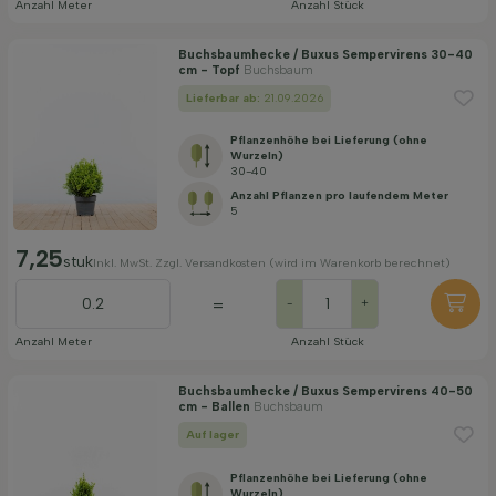
Anzahl Meter
Anzahl Stück
Buchsbaumhecke / Buxus Sempervirens 30-40
cm - Topf
Buchsbaum
Lieferbar ab:
21.09.2026
Pflanzenhöhe bei Lieferung (ohne
Wurzeln)
30-40
Anzahl Pflanzen pro laufendem Meter
5
7,25
stuk
Inkl. MwSt. Zzgl. Versandkosten (wird im Warenkorb berechnet)
=
-
+
Anzahl Meter
Anzahl Stück
Buchsbaumhecke / Buxus Sempervirens 40-50
cm - Ballen
Buchsbaum
Auf lager
Pflanzenhöhe bei Lieferung (ohne
Wurzeln)