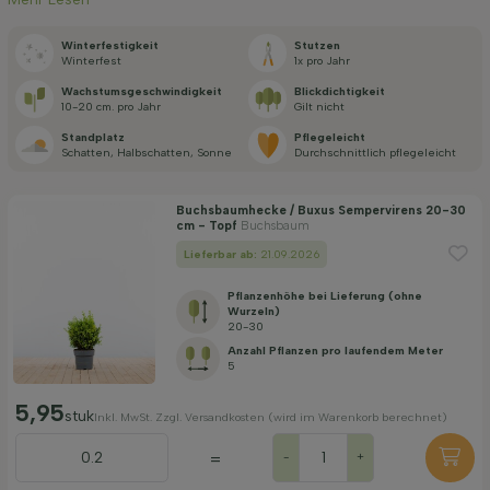
Anwendung
Winterfestigkeit
Stutzen
winterfest
1x pro Jahr
Wachstums­geschwindigkeit
Blickdichtigkeit
Blütenfarbe
10-20 cm. pro Jahr
Gilt nicht
Standplatz
Pflegeleicht
Schatten, Halbschatten, Sonne
durch­schnittlich pflegeleicht
Blütezeit
Buchsbaumhecke / Buxus Sempervirens 20-30
cm - Topf
Buchsbaum
Preis
Lieferbar ab:
21.09.2026
Pflanzenhöhe bei Lieferung (ohne
Wurzeln)
20-30
Anzahl Pflanzen pro laufendem Meter
5
Filter anwenden
5,95
stuk
Inkl. MwSt. Zzgl. Versandkosten (wird im Warenkorb berechnet)
=
-
+