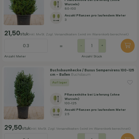
Wurzeln)
80-100
Anzahl Pflanzen pro laufendem Meter
3
21,50
stuk
Inkl. MwSt. Zzgl. Versandkosten (wird im Warenkorb berechnet)
=
-
+
Anzahl Meter
Anzahl Stück
Buchsbaumhecke / Buxus Sempervirens 100-125
cm - Ballen
Buchsbaum
Auf lager
Pflanzenhöhe bei Lieferung (ohne
Wurzeln)
100-125
Anzahl Pflanzen pro laufendem Meter
2.5
29,50
stuk
Inkl. MwSt. Zzgl. Versandkosten (wird im Warenkorb berechnet)