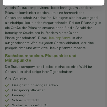
ratsam, beim Pflanzen mit Kindern und Haustieren vorsichtig
zu sein. Buxus sempervirens Hecke kann gut mit anderen
Pflanzen kombiniert werden, um eine harmonische
Gartenlandschaft zu schaffen. Sie eignet sich hervorragend
als niedrige Hecke oder Vorgartenhecke. Bei der Pflanzung ist
die Größe der Pflanzen entscheidend für die Anzahl der
benötigten Stücke pro laufendem Meter (siehe
Planteigenschaften). Diese
Heckenpflanze
ist eine
ausgezeichnete Wahl für jeden Gartenliebhaber, der eine
pflegeleichte und attraktive Hecke pflanzen möchte.
Buchsbaumhecken: Pluspunkte und
Minuspunkte
Die Buxus sempervirens Hecke ist eine beliebte Wahl für
Gärten. Hier sind einige ihrer Eigenschaften:
Alle Vorteile:
Geeignet für niedrige Hecken
Ganzjährig pflanzbar
Immergrün
Schnell sichtdicht
Winterhart bis -23,3°C