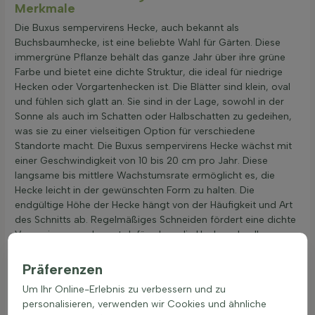
Merkmale
Die Buxus sempervirens Hecke, auch bekannt als
Buchsbaumhecke, ist eine beliebte Wahl für Gärten. Diese
immergrüne Pflanze behält das ganze Jahr über ihre grüne
Farbe und bietet eine dichte Struktur, die ideal für niedrige
Hecken oder Vorgartenhecken ist. Die Blätter sind klein, oval
und fühlen sich glatt an. Sie sind in der Lage, sowohl in der
Sonne als auch im Schatten oder Halbschatten zu gedeihen,
was sie zu einer vielseitigen Option für verschiedene
Standorte macht. Die Buxus sempervirens Hecke wächst mit
einer Geschwindigkeit von 10 bis 20 cm pro Jahr. Diese
langsame bis mittlere Wachstumsrate ermöglicht es, die
Hecke leicht in der gewünschten Form zu halten. Die
endgültige Höhe der Hecke hängt von der Häufigkeit und Art
des Schnitts ab. Regelmäßiges Schneiden fördert eine dichte
Verzweigung und sorgt dafür, dass die Hecke schnell
sichtdicht wird. Die aufrechte Wuchsform der Pflanze macht
sie ideal für formale Gärten und strukturierte Landschaften.
Präferenzen
Für diejenigen, die eine immergrüne Hecke pflanzen möchten,
Um Ihr Online-Erlebnis zu verbessern und zu
bietet die Buxus sempervirens Hecke eine hervorragende
personalisieren, verwenden wir Cookies und ähnliche
Wahl. Sie ist nicht nur pflegeleicht, sondern auch