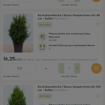
Anzahl Meter
Anzahl Stück
Buchsbaumhecke / Buxus Sempervirens 60-80
cm - Ballen
Buchsbaum
Auf lager
Pflanzenhöhe bei Lieferung (ohne
Wurzeln)
60-80
Anzahl Pflanzen pro laufendem Meter
3
16,25
stuk
Inkl. MwSt. Zzgl. Versandkosten (wird im Warenkorb berechnet)
=
-
+
Anzahl Meter
Anzahl Stück
Buchsbaumhecke / Buxus Sempervirens 80-100
cm - Ballen
Buchsbaum
Auf lager
Pflanzenhöhe bei Lieferung (ohne