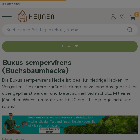
nerei
0
Filter
Sortieren nach
Buxus sempervirens
(Buchsbaumhecke)
Wurzel-Typ
Die Buxus sempervirens Hecke ist ideal für niedrige Hecken im
Vorgarten. Diese immergrüne Heckenpflanze kann das ganze Jahr
Höhe bei Lieferung (cm)
über gepflanzt werden und bietet schnell Sichtschutz. Mit einer
jährlichen Wachstumsrate von 10-20 cm ist sie pflegeleicht und
robust.
Breite bei Lieferung (cm)
Standort
Mehr Lesen