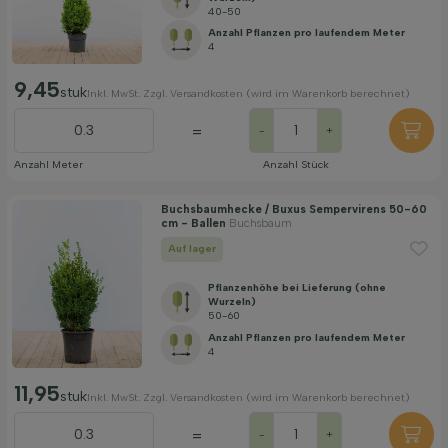
40-50
Anzahl Pflanzen pro laufendem Meter
4
9,45
stuk
Inkl. MwSt. Zzgl. Versandkosten (wird im Warenkorb berechnet)
=
-
+
Anzahl Meter
Anzahl Stück
Buchsbaumhecke / Buxus Sempervirens 50-60
cm - Ballen
Buchsbaum
Auf lager
Pflanzenhöhe bei Lieferung (ohne
Wurzeln)
50-60
Anzahl Pflanzen pro laufendem Meter
4
11,95
stuk
Inkl. MwSt. Zzgl. Versandkosten (wird im Warenkorb berechnet)
=
-
+