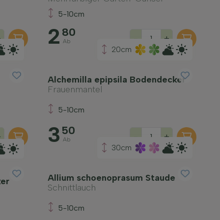
5-10cm
2
80
+
-
+
Ab
20cm
Alchemilla epipsila Bodendecker
Frauenmantel
5-10cm
3
50
+
-
+
Ab
30cm
Allium schoenoprasum Staude
ker
Schnittlauch
5-10cm