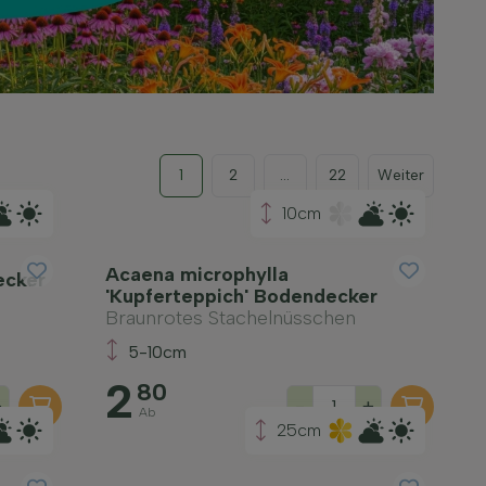
1
2
...
22
Weiter
10cm
Acaena microphylla
ecker
'Kupferteppich' Bodendecker
Braunrotes Stachelnüsschen
5-10cm
2
80
+
-
+
Ab
25cm