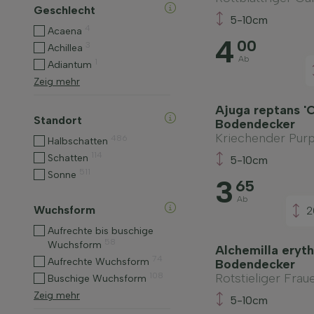
Geschlecht
5-10cm
4
Acaena
4
00
3
Achillea
Ab
1
Adiantum
Zeig mehr
Ajuga reptans 'C
Standort
Bodendecker
Kriechender Pur
486
Halbschatten
114
Schatten
5-10cm
511
Sonne
3
65
Ab
Wuchsform
2
Aufrechte bis buschige
58
Wuchsform
Alchemilla eryt
74
Aufrechte Wuchsform
Bodendecker
Rotstieliger Fra
108
Buschige Wuchsform
Zeig mehr
5-10cm