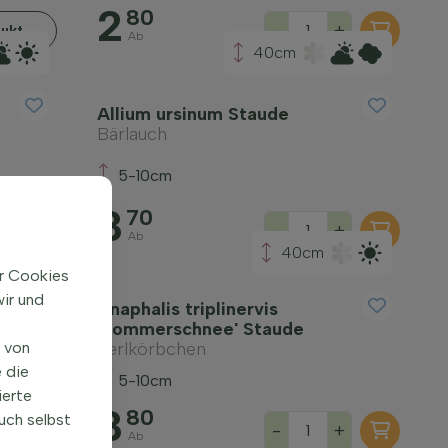
2
80
-
+
ukt
Ab
40cm
Allium ursinum Staude
Bärlauch
5-10cm
3
70
+
-
+
Ab
40cm
ir Cookies
ir und
Anaphalis triplinervis
e
'Sommerschnee' Staude
Perlkörbchen
n von
 die
5-10cm
ierte
3
80
uch selbst
+
-
+
Ab