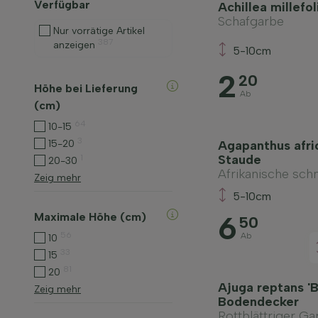
Verfügbar
Achillea millefo
Schafgarbe
Nur vorrätige Artikel
387
anzeigen
5-10cm
2
20
Höhe bei Lieferung
Ab
(cm)
64
10-15
3
Agapanthus afric
15-20
Staude
1
20-30
Afrikanische schm
Zeig mehr
5-10cm
6
Maximale Höhe (cm)
50
56
Ab
10
33
15
81
20
Ajuga reptans 'B
Zeig mehr
Bodendecker
Rottblättriger Ga