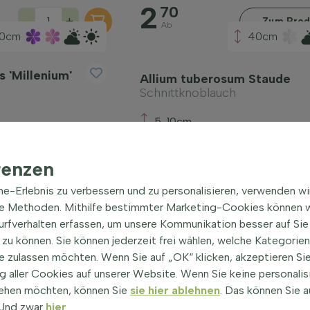
2
70
-
+
Zum Prod
Ab
0cm
40cm
 'Millenium'
Allium tuberosum Staude
Schnittknoblauch
5-10cm
3
45
-
+
-
renzen
Ab
20cm
30cm
ine-Erlebnis zu verbessern und zu personalisieren, verwenden w
he Methoden. Mithilfe bestimmter Marketing-Cookies können w
um 'Berggold'
Anaphalis triplinervis Staud
Surfverhalten erfassen, um unsere Kommunikation besser auf Sie
Dreinerviges Perlkörbchen
'Berggold'
zu können. Sie können jederzeit frei wählen, welche Kategorie
e zulassen möchten. Wenn Sie auf „OK“ klicken, akzeptieren Sie
5-10cm
 aller Cookies auf unserer Website. Wenn Sie keine personalis
3
00
ehen möchten, können Sie
sie hier ablehnen
. Das können Sie a
-
+
-
Ab
! Und zwar
hier
.