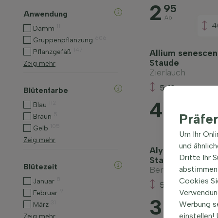
2
95
Anwendung
Ab
4
11
Damm
606
Gruppenpflanzung
147
Allium senescens
Pflanzgefäß
Staude
Zeig mehr
Zierlauch
5-10cm
Blütenfarbe
4
112
80
Blau
Präfe
5
Ab
Braun
105
Gelb
Um Ihr Onl
Zeig mehr
und ähnlic
Alyssum montan
Dritte Ihr 
Staude
Blütezeit
Berg-Steinkraut 
abstimmen 
8
Cookies Si
Januar
5-10cm
9
Verwendung
Februar
3
50
31
Werbung s
März
Ab
einstellen
Zeig mehr