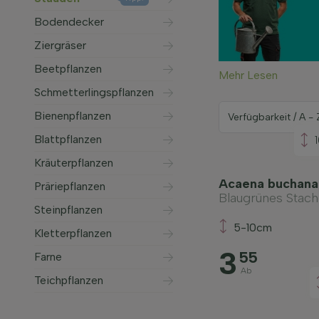
Bodendecker
Ziergräser
Beetpflanzen
Mehr Lesen
Schmetterlingspflanzen
Bienenpflanzen
Blattpflanzen
Kräuterpflanzen
Acaena buchana
Präriepflanzen
Blaugrünes Stac
Steinpflanzen
5-10cm
Kletterpflanzen
3
55
Farne
Ab
Teichpflanzen