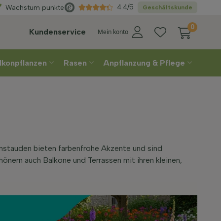
n
Direkt
aus der Gä
4.4/5
Wachstum punkte
Geschäftskunde
0
Kundenservice
Mein konto
lkonpflanzen
Rasen
Anpflanzung & Pflege
enstauden bieten farbenfrohe Akzente und sind
hönern auch Balkone und Terrassen mit ihren kleinen,