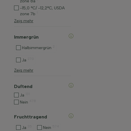
zone 8a
-15,0 °C/ -12,2°C, USDA
1
zone 7b
Zeig mehr
Immergrün
2
Halbimmergrün
270
Ja
Zeig mehr
Duftend
131
Ja
478
Nein
Fruchttragend
35
574
Ja
Nein