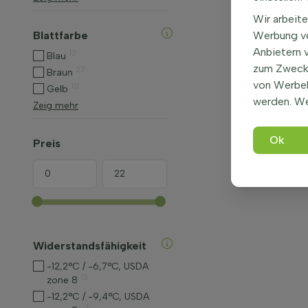
Wir arbeite
Blattfarbe
Werbung ve
Anbietern 
13
Blau
zum Zweck 
27
Braun
von Werbe
10
Gelb
werden. We
Zeig mehr
Ok
Preis
Widerstandsfähigkeit
-12,2°C / -6,7°C, USDA
13
zone 8
-12,2°C / -9,4°C, USDA
1