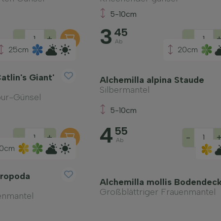
5-10cm
3
45
-
+
-
Ab
25cm
20cm
atlin's Giant'
Alchemilla alpina Staude
Silbermantel
pur-Günsel
5-10cm
4
55
-
+
-
Ab
0cm
hropoda
Alchemilla mollis Bodendec
Großblättriger Frauenmantel
uenmantel