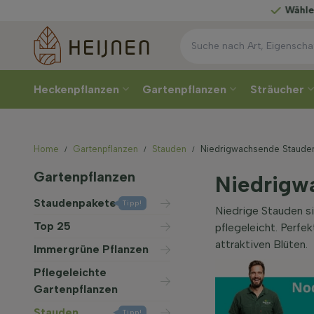
Wählen
Sie Ihre Lief
Heckenpflanzen
Gartenpflanzen
Sträucher
Home
Gartenpflanzen
Stauden
Niedrigwachsende Staude
Gartenpflanzen
Niedrigw
Staudenpakete
Tipp!
Niedrige Stauden s
Top 25
pflegeleicht. Perfe
attraktiven Blüten.
Immergrüne Pflanzen
Pflegeleichte
Gartenpflanzen
Stauden
Tipp!