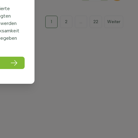
ierte
igten
1
2
...
22
Weiter
 werden
rksamkeit
gegeben