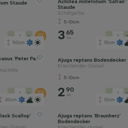
Achillea millefolium 'Safran'
lium Staude
Staude
Schafgarbe
5-10cm
3
65
-
+
-
Ab
50cm
15cm
anus 'Peter Pan'
Ajuga reptans Bodendecker
Kriechender Günsel
ucklilie
5-10cm
2
90
-
+
-
Ab
20cm
10cm
lack Scallop'
Ajuga reptans 'Braunherz'
Bodendecker
rten Günsel
Kriechender günsel