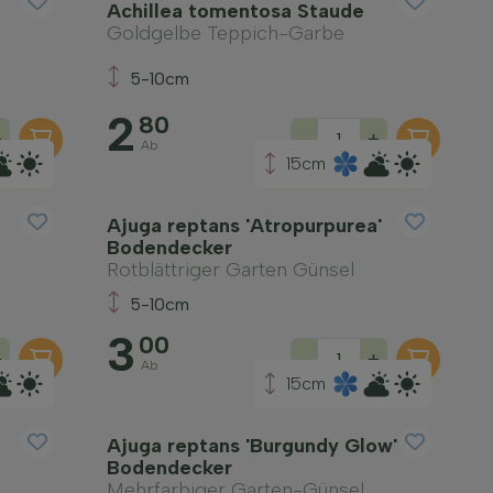
Achillea tomentosa Staude
Goldgelbe Teppich-Garbe
5-10cm
2
80
+
-
+
Ab
15cm
Ajuga reptans 'Atropurpurea'
Bodendecker
Rotblättriger Garten Günsel
5-10cm
3
00
+
-
+
Ab
15cm
Ajuga reptans 'Burgundy Glow'
Bodendecker
Mehrfarbiger Garten-Günsel