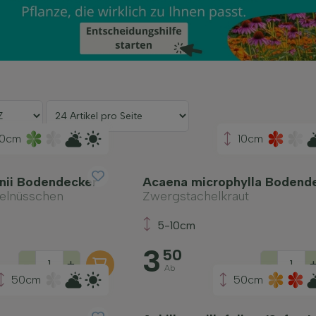
10cm
10cm
nii Bodendecker
Acaena microphylla Bodend
helnüsschen
Zwergstachelkraut
5-10cm
3
50
-
+
-
Ab
50cm
50cm