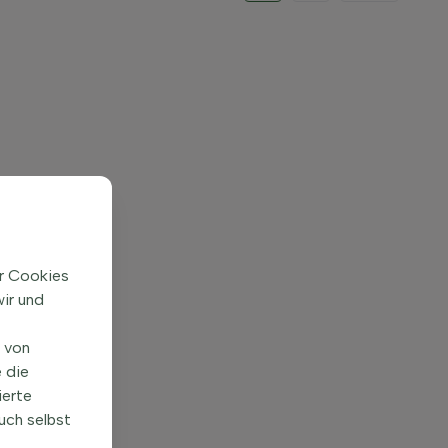
ir Cookies
ir und
n von
 die
ierte
uch selbst