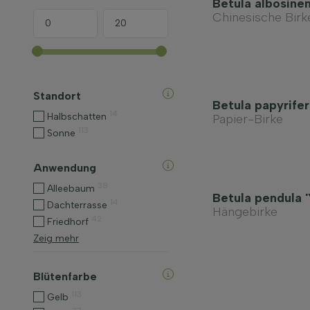
Betula albosinen
Chinesische Birk
Standort
Betula papyrifer
14
Halbschatten
Papier-Birke
113
Sonne
Anwendung
38
Alleebaum
Betula pendula '
14
Dachterrasse
Hängebirke
42
Friedhorf
Zeig mehr
Blütenfarbe
113
Gelb