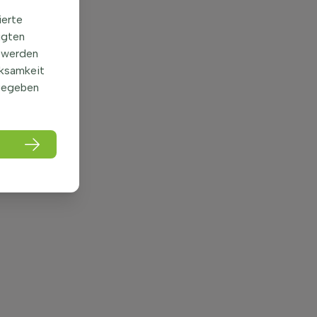
ierte
igten
 werden
rksamkeit
gegeben