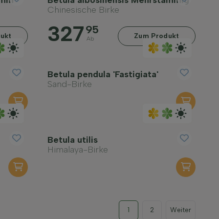
amm
Betula albosinensis Mehrstämmig
Chinesische Birke
327
95
ukt
Zum Produkt
Ab
Betula pendula 'Fastigiata'
Sand-Birke
Betula utilis
Himalaya-Birke
1
2
Weiter