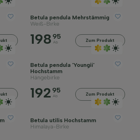
Betula pendula Mehrstämmig
Weiß-Birke
198
95
ukt
Zum Produkt
Ab
Betula pendula 'Youngii'
Hochstamm
Hängebirke
192
95
ukt
Zum Produkt
Ab
mm
Betula utilis Hochstamm
Himalaya-Birke