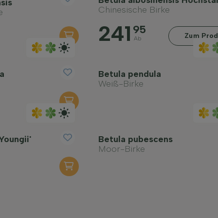
Betula albosinensis Hochst
sis
Chinesische Birke
e
241
95
Zum Prod
Ab
a
Betula pendula
Weiß-Birke
Youngii'
Betula pubescens
Moor-Birke