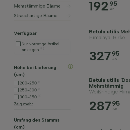
192
95
Mehrstämmige Bäume
Ab
Strauchartige Bäume
Betula utilis M
Verfügbar
Himalaya-Birke
Nur vorrätige Artikel
92
anzeigen
327
95
Ab
Höhe bei Lieferung
(cm)
Betula utilis 'D
5
200-250
Mehrstämmig
6
250-300
Weißrindige Hima
10
300-350
287
95
Zeig mehr
Ab
Umfang des Stamms
(cm)