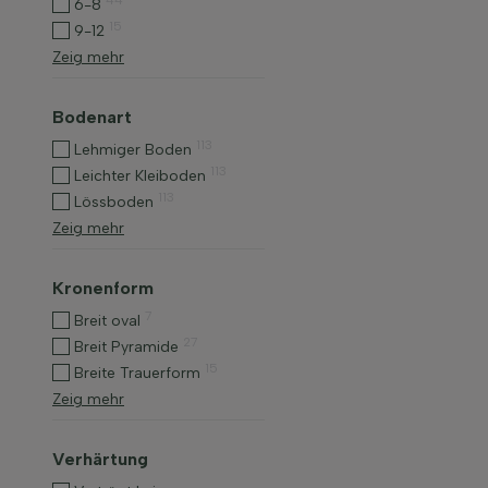
44
6-8
15
9-12
Zeig mehr
Bodenart
113
Lehmiger Boden
113
Leichter Kleiboden
113
Lössboden
Zeig mehr
Kronenform
7
Breit oval
27
Breit Pyramide
15
Breite Trauerform
Zeig mehr
Verhärtung