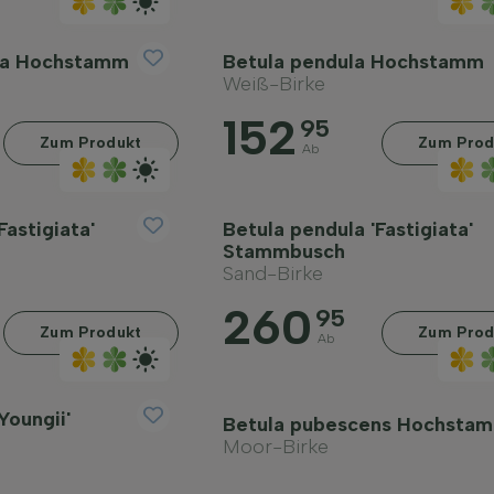
era Hochstamm
Betula pendula Hochstamm
Weiß-Birke
152
95
Zum Produkt
Zum Prod
Ab
Fastigiata'
Betula pendula 'Fastigiata'
Stammbusch
Sand-Birke
260
95
Zum Produkt
Zum Prod
Ab
Youngii'
Betula pubescens Hochsta
Moor-Birke