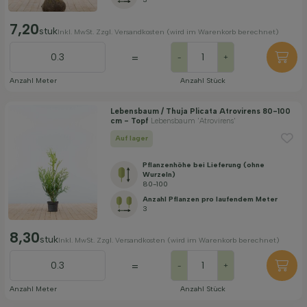
7,20
stuk
Inkl. MwSt. Zzgl. Versandkosten (wird im Warenkorb berechnet)
=
-
+
Anzahl Meter
Anzahl Stück
Lebensbaum / Thuja Plicata Atrovirens 80-100
cm - Topf
Lebensbaum 'Atrovirens'
Auf lager
Pflanzenhöhe bei Lieferung (ohne
Wurzeln)
80-100
Anzahl Pflanzen pro laufendem Meter
3
8,30
stuk
Inkl. MwSt. Zzgl. Versandkosten (wird im Warenkorb berechnet)
=
-
+
Anzahl Meter
Anzahl Stück