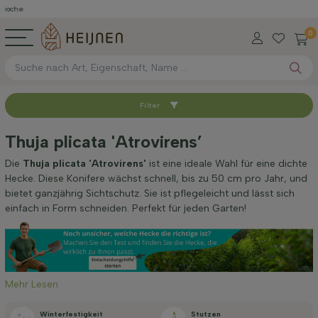
0
Filter
Sortieren nach
Thuja plicata 'Atrovirens’
Wurzel-Typ
Die
Thuja plicata 'Atrovirens'
ist eine ideale Wahl für eine dichte
Hecke. Diese Konifere wächst schnell, bis zu 50 cm pro Jahr, und
bietet ganzjährig Sichtschutz. Sie ist pflegeleicht und lässt sich
Höhe bei Lieferung (cm)
einfach in Form schneiden. Perfekt für jeden Garten!
Breite bei Lieferung (cm)
Mehr Lesen
Standort
Winterfestigkeit
Stutzen