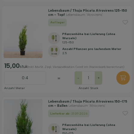
Lebensbaum / Thuja Plicata Atrovirens 125-150
cm - Topf
Lebensbaum 'Atrovirens'
Auf lager
Pflanzenhöhe bei Lieferung (ohne
Wurzeln)
125-150
Anzahl Pflanzen pro laufendem Meter
2.5
15,00
stuk
Inkl. MwSt. Zzgl. Versandkosten (wird im Warenkorb berechnet)
=
-
+
Anzahl Meter
Anzahl Stück
Lebensbaum / Thuja Plicata Atrovirens 150-175
cm - Ballen
Lebensbaum 'Atrovirens'
Lieferbar ab:
21.09.2026
Pflanzenhöhe bei Lieferung (ohne
Wurzeln)
150-175