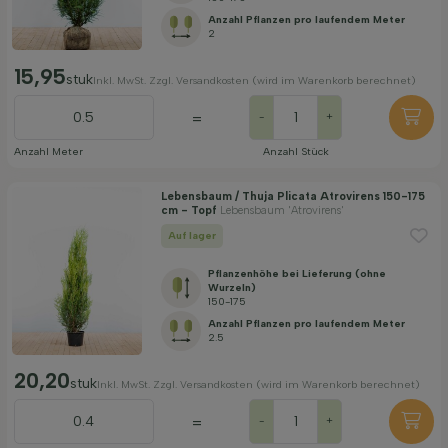
Anzahl Pflanzen pro laufendem Meter
2
15,95
stuk
Inkl. MwSt. Zzgl. Versandkosten (wird im Warenkorb berechnet)
=
-
+
Anzahl Meter
Anzahl Stück
Lebensbaum / Thuja Plicata Atrovirens 150-175
cm - Topf
Lebensbaum 'Atrovirens'
Auf lager
Pflanzenhöhe bei Lieferung (ohne
Wurzeln)
150-175
Anzahl Pflanzen pro laufendem Meter
2.5
20,20
stuk
Inkl. MwSt. Zzgl. Versandkosten (wird im Warenkorb berechnet)
=
-
+