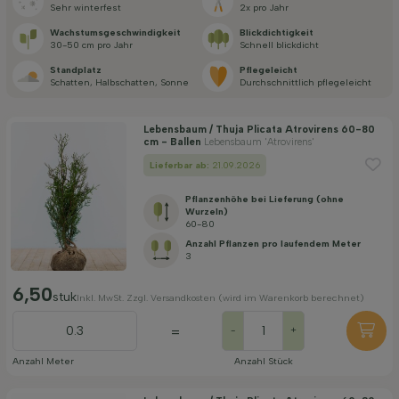
Sehr winterfest
2x pro Jahr
Anwendung
Wachstums­geschwindigkeit
Blickdichtigkeit
30-50 cm pro Jahr
Schnell blickdicht
Standplatz
Pflegeleicht
Preis
Schatten, Halbschatten, Sonne
Durch­schnittlich pflegeleicht
Lebensbaum / Thuja Plicata Atrovirens 60-80
cm - Ballen
Lebensbaum 'Atrovirens'
Lieferbar ab:
21.09.2026
Pflanzenhöhe bei Lieferung (ohne
Widerstandsfähigkeit
Wurzeln)
60-80
Anzahl Pflanzen pro laufendem Meter
Filter anwenden
3
6,50
stuk
Inkl. MwSt. Zzgl. Versandkosten (wird im Warenkorb berechnet)
=
-
+
Anzahl Meter
Anzahl Stück