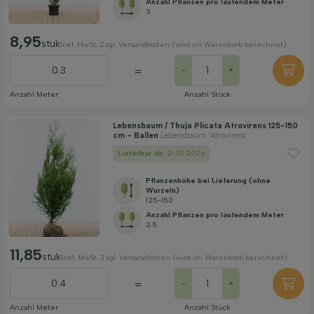
Anzahl Pflanzen pro laufendem Meter
3
8,95
stuk
Inkl. MwSt. Zzgl. Versandkosten (wird im Warenkorb berechnet)
=
-
+
Anzahl Meter
Anzahl Stück
Lebensbaum / Thuja Plicata Atrovirens 125-150
cm - Ballen
Lebensbaum 'Atrovirens'
Lieferbar ab:
21.09.2026
Pflanzenhöhe bei Lieferung (ohne
Wurzeln)
125-150
Anzahl Pflanzen pro laufendem Meter
2.5
11,85
stuk
Inkl. MwSt. Zzgl. Versandkosten (wird im Warenkorb berechnet)
=
-
+
Anzahl Meter
Anzahl Stück