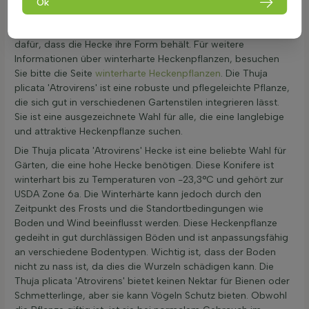
Hecke. Die
Lebensbaum Hecke
wird schnell sichtdicht, was sie
Ok
zu einer ausgezeichneten Wahl für den Sichtschutz im Garten
macht. Regelmäßiges Schneiden fördert die Dichte und sorgt
dafür, dass die Hecke ihre Form behält. Für weitere
Informationen über winterharte Heckenpflanzen, besuchen
Sie bitte die Seite
winterharte Heckenpflanzen
. Die Thuja
plicata 'Atrovirens' ist eine robuste und pflegeleichte Pflanze,
die sich gut in verschiedenen Gartenstilen integrieren lässt.
Sie ist eine ausgezeichnete Wahl für alle, die eine langlebige
und attraktive Heckenpflanze suchen.
Die Thuja plicata 'Atrovirens' Hecke ist eine beliebte Wahl für
Gärten, die eine hohe Hecke benötigen. Diese Konifere ist
winterhart bis zu Temperaturen von -23,3°C und gehört zur
USDA Zone 6a. Die Winterhärte kann jedoch durch den
Zeitpunkt des Frosts und die Standortbedingungen wie
Boden und Wind beeinflusst werden. Diese Heckenpflanze
gedeiht in gut durchlässigen Böden und ist anpassungsfähig
an verschiedene Bodentypen. Wichtig ist, dass der Boden
nicht zu nass ist, da dies die Wurzeln schädigen kann. Die
Thuja plicata 'Atrovirens' bietet keinen Nektar für Bienen oder
Schmetterlinge, aber sie kann Vögeln Schutz bieten. Obwohl