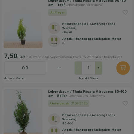
Lebensbaum / Thuja Plicata Atrovirens 60-80
cm - Topf
Lebensbaum 'Atrovirens'
Auf lager
Pflanzenhöhe bei Lieferung (ohne
Wurzeln)
60-80
Anzahl Pflanzen pro laufendem Meter
3
7,50
stuk
Inkl. MwSt. Zzgl. Versandkosten (wird im Warenkorb berechnet)
=
-
+
Anzahl Meter
Anzahl Stück
Lebensbaum / Thuja Plicata Atrovirens 80-100
cm - Ballen
Lebensbaum 'Atrovirens'
Lieferbar ab:
21.09.2026
Pflanzenhöhe bei Lieferung (ohne
Wurzeln)
80-100
Anzahl Pflanzen pro laufendem Meter
3