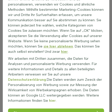
ausgezeichnete Wahl für jeden Garten, der eine grüne,
personalisieren, verwenden wir Cookies und ähnliche
pflegeleichte und langlebige Hecke benötigt. Das Pflanzen
Methoden. Mithilfe bestimmter Marketing-Cookies können
dieser Hecke ist eine Investition in die Zukunft des Gartens, da
wir und Dritte Ihr Surfverhalten erfassen, um unsere
sie über viele Jahre hinweg schön und funktional bleibt.
Kommunikation besser auf Sie abstimmen zu können. Sie
können jederzeit frei wählen, welche Kategorien von
Cookies Sie zulassen möchten. Wenn Sie auf „OK“ klicken,
Eigenschaften und Merkmale der Thuja plicata
akzeptieren Sie die Verwendung aller Cookies auf unserer
'Atrovirens' Hecke
Website. Wenn Sie keine personalisierte Werbung sehen
Die Thuja plicata 'Atrovirens' ist eine immergrüne Konifere, die
möchten, können Sie
sie hier ablehnen
. Das können Sie
sich hervorragend als Hecke eignet. Diese Heckenpflanze
auch selbst einstellen! Und zwar
hier
.
behält das ganze Jahr über ihre grüne Farbe und bietet somit
Wir arbeiten mit Dritten zusammen, die Daten für
das ganze Jahr Sichtschutz. Die Blätter sind grün und fühlen
Analysen und personalisierte Werbung verwenden. Für
sich weich an. Sie wächst gut an sonnigen, halbschattigen
weitere Informationen und Details zu allen beteiligten
und schattigen Standorten, was sie sehr vielseitig macht. Mit
Anbietern verweisen wir Sie auf unsere
einer jährlichen Wachstumsrate von 30 bis 50 cm ist die
Datenschutzerklärung
.Die Daten werden zum Zweck der
Thuja plicata 'Atrovirens' eine schnell wachsende Pflanze. Die
Personalisierung von Werbung sowie zur Messung der
endgültige Höhe der Hecke hängt von der regelmäßigen
Wirksamkeit von Werbekampagnen erhoben. Die Daten
Pflege und dem Schnitt ab. Durch gezieltes Schneiden kann
können an Google LLC weitergegeben werden. Weitere
die Pflanze auf die gewünschte Höhe und Breite gehalten
Informationen finden Sie
hier
.
werden. Die aufrechte Wuchsform und die dichte
Verzweigung machen sie zu einer idealen Wahl für eine hohe