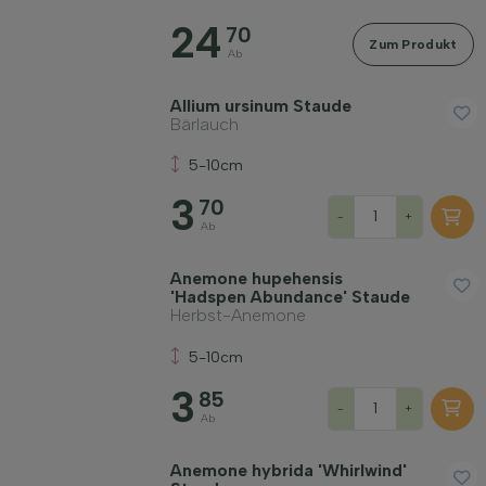
Preis
24
70
Zum Produkt
Ab
Allium ursinum Staude
Bärlauch
5-10cm
Widerstandsfähigkeit
3
70
-
+
Ab
Immergrün
Anemone hupehensis
'Hadspen Abundance' Staude
Duftend
Herbst-Anemone
5-10cm
Fruchttragend
3
85
-
+
Ab
Bodenart
Anemone hybrida 'Whirlwind'