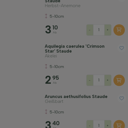
Staude
Herbst-Anemone
Filter anwenden
5-10cm
3
10
-
+
Ab
Aquilegia caerulea 'Crimson
Star' Staude
Akelei
5-10cm
2
95
-
+
Ab
Aruncus aethusifolius Staude
Geißbart
5-10cm
3
40
-
+