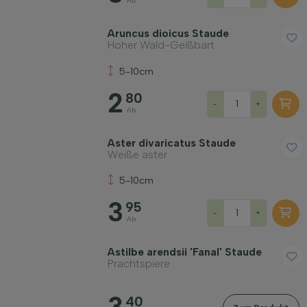
Ab
Aruncus dioicus Staude
Hoher Wald-Geißbart
5-10cm
2
80
-
+
Ab
Aster divaricatus Staude
Weiße aster
5-10cm
3
95
-
+
Ab
Astilbe arendsii 'Fanal' Staude
Prachtspiere
3
40