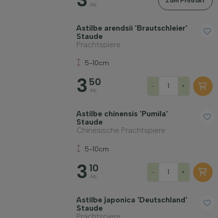
Zum Produkt
Ab
Astilbe arendsii 'Brautschleier'
Staude
Prachtspiere
5-10cm
3
50
-
+
Ab
Astilbe chinensis 'Pumila'
Staude
Chinesische Prachtspiere
5-10cm
3
10
-
+
Ab
Astilbe japonica 'Deutschland'
Staude
Prachtspiere