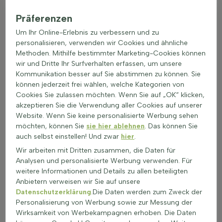
ungiftig und sicher für Kinder und Haustiere. Sie tragen zur
Biodiversität bei, indem sie Insekten und Vögeln Nahrung und
Präferenzen
Schutz bieten. Diese Pflanzen sind oft in der Lage, sich an
Um Ihr Online-Erlebnis zu verbessern und zu
verschiedene Bedingungen anzupassen, was sie zu einer
personalisieren, verwenden wir Cookies und ähnliche
ausgezeichneten Wahl für schattenverträgliche Pflanzen
Methoden. Mithilfe bestimmter Marketing-Cookies können
macht. Schattenpflanzen können helfen, das Gleichgewicht
wir und Dritte Ihr Surfverhalten erfassen, um unsere
im Garten zu erhalten und die Resistenz gegen Krankheiten zu
Kommunikation besser auf Sie abstimmen zu können. Sie
erhöhen.
können jederzeit frei wählen, welche Kategorien von
Anwendung unter Bäumen, an Nordseiten &
Cookies Sie zulassen möchten. Wenn Sie auf „OK“ klicken,
Fassaden
akzeptieren Sie die Verwendung aller Cookies auf unserer
Gartenpflanzen für Schatten sind ideal für Bereiche im
Website. Wenn Sie keine personalisierte Werbung sehen
Garten, die wenig Sonnenlicht erhalten. Diese
möchten, können Sie
sie hier ablehnen
. Das können Sie
schattentoleranten Außenpflanzen bringen Farbe und Leben
auch selbst einstellen! Und zwar
hier
.
in dunkle Standorte. Hier sind einige Anwendungen für
Wir arbeiten mit Dritten zusammen, die Daten für
Gartenpflanzen für Schatten:
Analysen und personalisierte Werbung verwenden. Für
Border: Schattenliebende Pflanzen eignen sich
weitere Informationen und Details zu allen beteiligten
hervorragend für schattige Beete und schaffen eine
Anbietern verweisen wir Sie auf unsere
harmonische Atmosphäre.
Datenschutzerklärung
.Die Daten werden zum Zweck der
Gruppen- oder Vakbeplantung: Pflanzen für dunkle
Personalisierung von Werbung sowie zur Messung der
Gärten können in Gruppen gepflanzt werden, um dichte,
Wirksamkeit von Werbekampagnen erhoben. Die Daten
grüne Flächen zu gestalten.