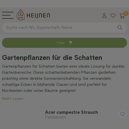
0
Filter
Sortieren nach
Gartenpflanzen für die Schatten
Verfügbar
Gartenpflanzen für Schatten bieten eine ideale Lösung für dunkle
Gartenbereiche. Diese schattenliebenden Pflanzen gedeihen
prächtig ohne direkte Sonneneinstrahlung. Sie verwandeln
Wurzel-Typ
schattige Ecken in blühende Oasen und sind perfekt für
Nordseiten oder unter Bäume geeignet.
Mehr Lesen
Höhe bei Lieferung (cm)
Acer campestre Strauch
Feldahorn
Maximale Höhe (cm)