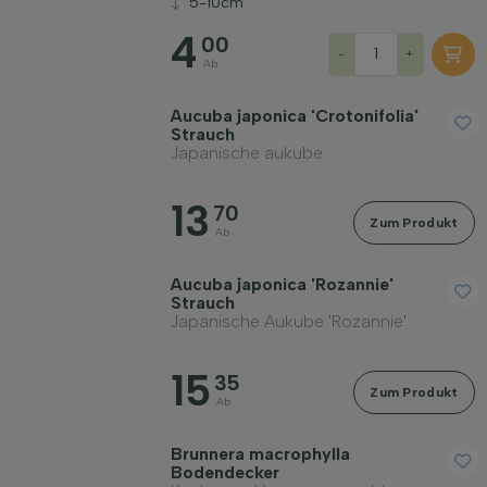
5-10cm
4
00
-
+
Ab
Aucuba japonica 'Crotonifolia'
Strauch
Japanische aukube
13
70
Zum Produkt
Ab
Aucuba japonica 'Rozannie'
Strauch
Japanische Aukube 'Rozannie'
15
35
Zum Produkt
Ab
Brunnera macrophylla
Bodendecker