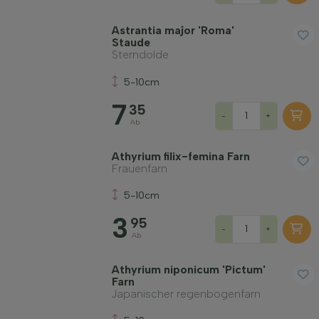
Astrantia major 'Roma'
Staude
Sterndolde
5-10cm
7
35
-
+
Ab
Athyrium filix-femina Farn
Frauenfarn
5-10cm
3
95
-
+
Ab
Athyrium niponicum 'Pictum'
Farn
Japanischer regenbogenfarn