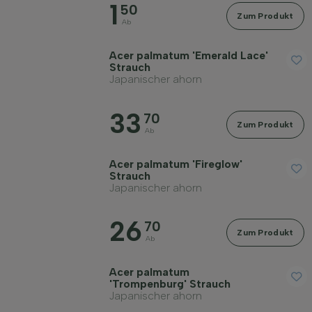
1
50
Zum Produkt
Geschlecht
Ab
Acer palmatum 'Emerald Lace'
Standort
Strauch
Japanischer ahorn
Wuchsform
33
70
Zum Produkt
Ab
Anwendung
Acer palmatum 'Fireglow'
Strauch
Japanischer ahorn
Blütenfarbe
26
70
Zum Produkt
Blütezeit
Ab
Acer palmatum
Blattfarbe
'Trompenburg' Strauch
Japanischer ahorn