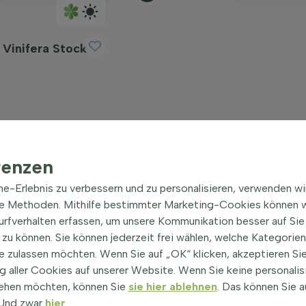
 Vinifera Stock
Vorläufig ausverkauft
renzen
ine-Erlebnis zu verbessern und zu personalisieren, verwenden w
he Methoden. Mithilfe bestimmter Marketing-Cookies können w
Surfverhalten erfassen, um unsere Kommunikation besser auf Sie
| Mediterrane Pflanzen Heijnen
zu können. Sie können jederzeit frei wählen, welche Kategorie
e zulassen möchten. Wenn Sie auf „OK“ klicken, akzeptieren Sie
 aller Cookies auf unserer Website. Wenn Sie keine personalis
r Weinstock, ist eine Pflanze mit einer langen
ehen möchten, können Sie
sie hier ablehnen
. Das können Sie a
 die Kunst des Weinbaus. Diese edle Pflanze präsentiert
! Und zwar
hier
.