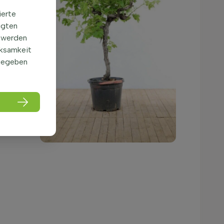
ierte
igten
 werden
rksamkeit
gegeben