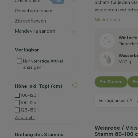
Olivenbaum
Tipp!
Schatz für jeden Ga
inspirieren und erf
Granatapfelbaum
Mehr Lesen
Zitruspflanzen
Mandevilla sanderi
Winterfe
Einpacke
Verfügbar
Wasserb
Nur vorrätige Artikel
Mäßig
1
anzeigen
Am Stamm
Bo
Höhe inkl. Topf (cm)
1
100-120
1
100-125
1
125-150
Zeig mehr
Weinrebe / Vitis
Stamm 80-100 
Umfang des Stamms