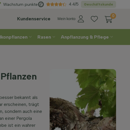
Wählen
Sie Ihre Lieferwoche
4.4/5
Wachstum punkte
Geschäftskunde
0
Kundenservice
Mein konto
lkonpflanzen
Rasen
Anpflanzung & Pflege
 Pflanzen
 besser bekannt als
r erscheinen, trägt
en, sondern auch eine
an einer Pergola
be ist ein wahrer