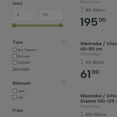
Weinrebe
(cm)
80-100cm
195
00
Type
Weinrebe / Vitis
60-80 cm
7
Am Stamm
Weinrebe
4
Bonsai
2
60-80cm
Gestell
Zeig mehr
61
00
Blütezeit
16
Juni
Weinrebe / Vitis
16
Juli
Stamm 100-125
Weinrebe
Preis
100-125cm