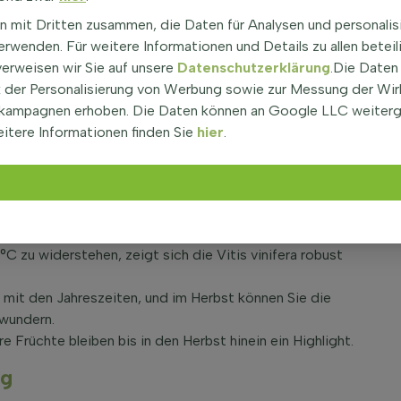
nzigartige Möglichkeit, die Schönheit des Weinbaus im
n mit Dritten zusammen, die Daten für Analysen und personalis
rwenden. Für weitere Informationen und Details zu allen beteil
 wobei die Blüten sich in einem unscheinbaren Grün
verweisen wir Sie auf unsere
Datenschutzerklärung
.Die Daten
n Farben von Grün bis Schwarz erstrahlen und die
der Personalisierung von Werbung sowie zur Messung der Wi
kampagnen erhoben. Die Daten können an Google LLC weiter
itere Informationen finden Sie
hier
.
ifera
t, um ihre volle Pracht zu entfalten und reiche Früchte
nur eine Solitärpflanze, sondern auch ein lebendiges
°C zu widerstehen, zeigt sich die Vitis vinifera robust
mit den Jahreszeiten, und im Herbst können Sie die
ewundern.
e Früchte bleiben bis in den Herbst hinein ein Highlight.
ng