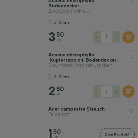
Acaena microphylla
Preis
Bodendecker
Zwergstachelkraut
5-10cm
3
50
-
+
Ab
Widerstandsfähigkeit
Acaena microphylla
'Kupferteppich' Bodendecker
Braunrotes Stachelnüsschen
Immergrün
5-10cm
2
Duftend
80
-
+
Ab
Fruchttragend
Acer campestre Strauch
Feldahorn
Bodenart
1
50
Zum Produkt
Ab