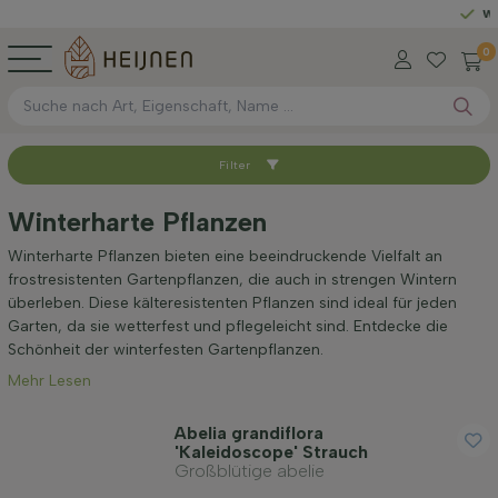
Wählen
Sie I
0
Filter
Sortieren nach
Winterharte Pflanzen
Verfügbar
Winterharte Pflanzen bieten eine beeindruckende Vielfalt an
frostresistenten Gartenpflanzen, die auch in strengen Wintern
überleben. Diese kälteresistenten Pflanzen sind ideal für jeden
Wurzel-Typ
Garten, da sie wetterfest und pflegeleicht sind. Entdecke die
Schönheit der winterfesten Gartenpflanzen.
Mehr Lesen
Höhe bei Lieferung (cm)
Abelia grandiflora
'Kaleidoscope' Strauch
Maximale Höhe (cm)
Großblütige abelie