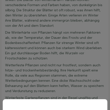
verschiedene Formen und Farben haben, von dunkelgrün bis
silbrig. Die Struktur der Blätter ist oft robust, was ihnen hilft,
den Winter zu überstehen. Einige Arten verlieren im Winter
ihre Blätter, während andere immergrün bleiben, abhängig
von der Art und dem Standort.
Die Winterhärte von Pflanzen hängt von mehreren Faktoren
ab, wie der Temperatur, der Dauer des Frosts und der
Bodenbeschaffenheit. Pflanzen für strenge Winter sind oft
kälteresistent und können auch bei starkem Wind überleben.
Ein gut durchlässiger Boden hilft, die Wurzeln vor
Frostschäden zu schützen.
Wetterfeste Pflanzen sind nicht nur frostfest, sondern auch
hitze- und trockenheitsbeständig. Ihre Herkunft spielt eine
Rolle, da viele aus Regionen stammen, die extreme
Wetterbedingungen kennen. Eine dicke Wachsschicht oder
Behaarung auf den Blättern kann helfen, Wasser zu speichern
und Verdunstung zu reduzieren.
Winterfeste Gartenpflanzen sind in der Regel ungiftig und
sicher für Kinder und Haustiere. Bei normalem Gebrauch im
Garten besteht keine Gefahr. Diese Pflanzen tragen auch zur