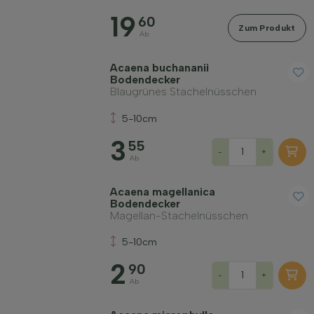
19
Geschlecht
60
Zum Produkt
Ab
Standort
Acaena buchananii
Bodendecker
Blaugrünes Stachelnüsschen
Wuchsform
5-10cm
3
55
Anwendung
-
+
Ab
Acaena magellanica
Blütenfarbe
Bodendecker
Magellan-Stachelnüsschen
Blütezeit
5-10cm
2
90
-
+
Blattfarbe
Ab