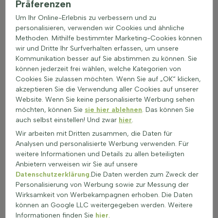
Präferenzen
Biodiversität bei, indem sie Nahrung und Schutz für Insekten
und andere Tiere bieten. Sie fördern ein gesundes Ökosystem
Um Ihr Online-Erlebnis zu verbessern und zu
und erhöhen die Resistenz des Gartens gegen Krankheiten
personalisieren, verwenden wir Cookies und ähnliche
und Schädlinge.
Methoden. Mithilfe bestimmter Marketing-Cookies können
wir und Dritte Ihr Surfverhalten erfassen, um unsere
Anwendung in kalten Regionen & exponierten
Kommunikation besser auf Sie abstimmen zu können. Sie
Lagen
können jederzeit frei wählen, welche Kategorien von
Winterharte Pflanzen sind ideal für Gärten in kalten Regionen.
Cookies Sie zulassen möchten. Wenn Sie auf „OK“ klicken,
Diese frostresistenten Gartenpflanzen sind robust und
akzeptieren Sie die Verwendung aller Cookies auf unserer
pflegeleicht. Sie bieten viele Anwendungsmöglichkeiten im
Website. Wenn Sie keine personalisierte Werbung sehen
Garten:
möchten, können Sie
sie hier ablehnen
. Das können Sie
Winterharte Pflanzen als Border: Sie schaffen Struktur
auch selbst einstellen! Und zwar
hier
.
und Farbe, auch im Winter.
Wir arbeiten mit Dritten zusammen, die Daten für
Gruppen- oder Vakbeplantung: Ideal für ein
Analysen und personalisierte Werbung verwenden. Für
harmonisches Gesamtbild im Garten.
weitere Informationen und Details zu allen beteiligten
Solitärpflanzen: Setzen Akzente und ziehen Blicke auf
Anbietern verweisen wir Sie auf unsere
sich.
Datenschutzerklärung
.Die Daten werden zum Zweck der
Hecken oder Sichtschutz: Bieten Privatsphäre und Schutz
Personalisierung von Werbung sowie zur Messung der
vor Wind.
Wirksamkeit von Werbekampagnen erhoben. Die Daten
Randbeplantung: Perfekt für die Einfassung von Wegen
können an Google LLC weitergegeben werden. Weitere
und Beeten.
Informationen finden Sie
hier
.