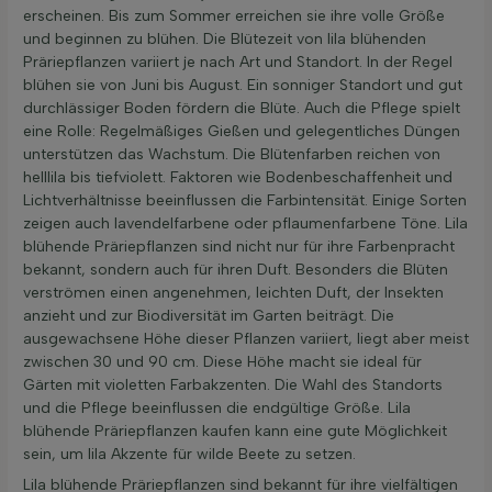
erscheinen. Bis zum Sommer erreichen sie ihre volle Größe
und beginnen zu blühen. Die Blütezeit von lila blühenden
Präriepflanzen variiert je nach Art und Standort. In der Regel
blühen sie von Juni bis August. Ein sonniger Standort und gut
durchlässiger Boden fördern die Blüte. Auch die Pflege spielt
eine Rolle: Regelmäßiges Gießen und gelegentliches Düngen
unterstützen das Wachstum. Die Blütenfarben reichen von
helllila bis tiefviolett. Faktoren wie Bodenbeschaffenheit und
Lichtverhältnisse beeinflussen die Farbintensität. Einige Sorten
zeigen auch lavendelfarbene oder pflaumenfarbene Töne. Lila
blühende Präriepflanzen sind nicht nur für ihre Farbenpracht
bekannt, sondern auch für ihren Duft. Besonders die Blüten
verströmen einen angenehmen, leichten Duft, der Insekten
anzieht und zur Biodiversität im Garten beiträgt. Die
ausgewachsene Höhe dieser Pflanzen variiert, liegt aber meist
zwischen 30 und 90 cm. Diese Höhe macht sie ideal für
Gärten mit violetten Farbakzenten. Die Wahl des Standorts
und die Pflege beeinflussen die endgültige Größe. Lila
blühende Präriepflanzen kaufen kann eine gute Möglichkeit
sein, um lila Akzente für wilde Beete zu setzen.
Lila blühende Präriepflanzen sind bekannt für ihre vielfältigen