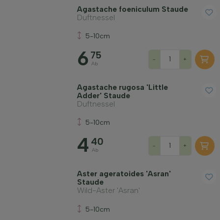
Agastache foeniculum Staude
Duftnessel
5-10cm
Widerstandsfähigkeit
6
75
-
+
Ab
Immergrün
Agastache rugosa 'Little
Adder' Staude
Duftnessel
Duftend
5-10cm
4
Fruchttragend
40
-
+
Ab
Bodenart
Aster ageratoides 'Asran'
Staude
Wild-Aster 'Asran'
Filter anwenden
5-10cm