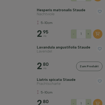
Hesperis matronalis Staude
Nachtviole
5-10cm
2
95
-
+
Ab
Lavandula angustifolia Staude
Lavendel
2
80
Zum Produkt
Ab
Liatris spicata Staude
Prachtscharte
5-10cm
2
80
-
+