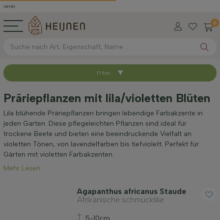
0
Filter
Sortieren nach
Präriepflanzen mit lila/violetten Blüten
Verfügbar
Lila blühende Präriepflanzen bringen lebendige Farbakzente in
jeden Garten. Diese pflegeleichten Pflanzen sind ideal für
trockene Beete und bieten eine beeindruckende Vielfalt an
Höhe bei Lieferung (cm)
violetten Tönen, von lavendelfarben bis tiefviolett. Perfekt für
Gärten mit violetten Farbakzenten.
Mehr Lesen
Maximale Höhe (cm)
Agapanthus africanus Staude
Afrikanische schmucklilie
Geschlecht
5-10cm