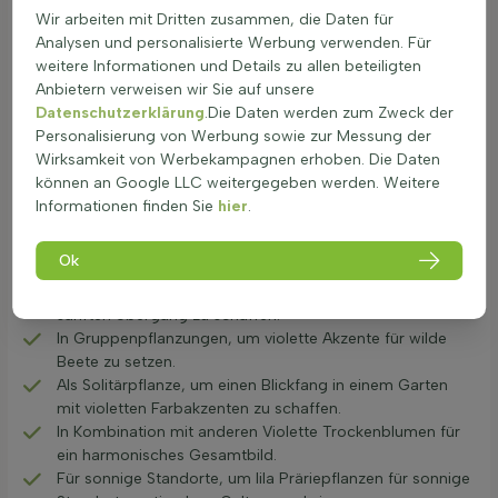
normalem Gebrauch sind sie ungefährlich. Diese Pflanzen
Wir arbeiten mit Dritten zusammen, die Daten für
fördern die Biodiversität, indem sie Nahrung und Lebensraum
Analysen und personalisierte Werbung verwenden. Für
für Insekten bieten. Ihre lange Blütezeit und die Fähigkeit,
weitere Informationen und Details zu allen beteiligten
natürliche Habitate nachzuahmen, unterstützen das
Anbietern verweisen wir Sie auf unsere
ökologische Gleichgewicht im Garten.
Datenschutzerklärung
.Die Daten werden zum Zweck der
Anwendung in farblich stimmigen Beeten
Personalisierung von Werbung sowie zur Messung der
Wirksamkeit von Werbekampagnen erhoben. Die Daten
Lila blühende Präriepflanzen sind eine wunderbare Ergänzung
können an Google LLC weitergegeben werden. Weitere
für jeden Garten. Diese Pflanzen bringen nicht nur Farbe,
Informationen finden Sie
hier
.
sondern auch Struktur in die Beete. Hier sind einige
Möglichkeiten, wie lila blühende Präriepflanzen im Garten
verwendet werden können:
Ok
Als Randbeplantung für lila blühende Beete, um einen
sanften Übergang zu schaffen.
In Gruppenpflanzungen, um violette Akzente für wilde
Beete zu setzen.
Als Solitärpflanze, um einen Blickfang in einem Garten
mit violetten Farbakzenten zu schaffen.
In Kombination mit anderen Violette Trockenblumen für
ein harmonisches Gesamtbild.
Für sonnige Standorte, um lila Präriepflanzen für sonnige