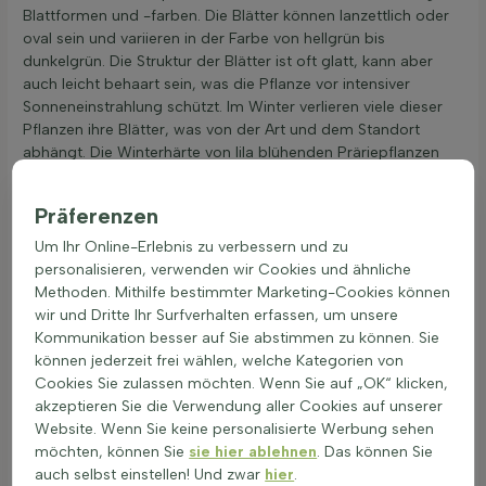
Blattformen und -farben. Die Blätter können lanzettlich oder
oval sein und variieren in der Farbe von hellgrün bis
dunkelgrün. Die Struktur der Blätter ist oft glatt, kann aber
auch leicht behaart sein, was die Pflanze vor intensiver
Sonneneinstrahlung schützt. Im Winter verlieren viele dieser
Pflanzen ihre Blätter, was von der Art und dem Standort
abhängt. Die Winterhärte von lila blühenden Präriepflanzen
variiert. Einige Arten sind frostempfindlich und benötigen
Schutz bei Temperaturen unter -5 Grad Celsius. Wind und
Präferenzen
Bodenbedingungen spielen ebenfalls eine Rolle. Ein gut
durchlässiger Boden hilft, Frostschäden zu vermeiden. Viele
Um Ihr Online-Erlebnis zu verbessern und zu
lila blühende Präriepflanzen sind nicht immergrün und werfen
personalisieren, verwenden wir Cookies und ähnliche
im Herbst ihre Blätter ab. Dies hängt von der Art und dem
Methoden. Mithilfe bestimmter Marketing-Cookies können
Klima ab. In milderen Klimazonen können einige Arten ihre
wir und Dritte Ihr Surfverhalten erfassen, um unsere
Blätter behalten. Diese Pflanzen sind oft hitze- und
Kommunikation besser auf Sie abstimmen zu können. Sie
trockenheitsresistent. Ihre Herkunft aus trockenen Prärien und
können jederzeit frei wählen, welche Kategorien von
die Blattstruktur mit einer schützenden Wachsschicht oder
Cookies Sie zulassen möchten. Wenn Sie auf „OK“ klicken,
Behaarung tragen dazu bei. Ein tiefes Wurzelsystem
akzeptieren Sie die Verwendung aller Cookies auf unserer
ermöglicht es ihnen, Wasser aus tieferen Bodenschichten zu
Website. Wenn Sie keine personalisierte Werbung sehen
ziehen. Lila blühende Präriepflanzen sind in der Regel ungiftig
möchten, können Sie
sie hier ablehnen
. Das können Sie
und sicher für Gärten mit Kindern und Haustieren. Bei
auch selbst einstellen! Und zwar
hier
.