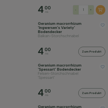
4
00
-
+
Ab
Geranium macrorrhizum
'Ingwersen's Variety'
Bodendecker
Balkan-Storchschnabel
4
00
Zum Produkt
Ab
Geranium macrorrhizum
'Spessart' Bodendecker
Felsen-Storchschnabel
'Spessart'
4
00
Zum Produkt
Ab
Geranium macrorrhizum