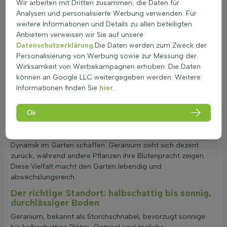
im Wechselspiel
Wir arbeiten mit Dritten zusammen, die Daten für
Analysen und personalisierte Werbung verwenden. Für
Geranium ist vielseitig und bildet eine zuverlässige
weitere Informationen und Details zu allen beteiligten
bodenbedeckende Staude
für jedes Beet. In der Kombination
Anbietern verweisen wir Sie auf unsere
mit Astern, Funkien oder Ziergräsern entsteht ein
Datenschutzerklärung
.Die Daten werden zum Zweck der
harmonisches Gartenbild. Geranium (Storchschnabel) bietet
Personalisierung von Werbung sowie zur Messung der
eine lange Blütezeit und ist ideal sowohl für sonnige als auch
Wirksamkeit von Werbekampagnen erhoben. Die Daten
schattige Lagen. Eine schöne Kombination ist mit Alchemilla
können an Google LLC weitergegeben werden. Weitere
und Salvia möglich, die den Geranium im Beet perfekt
Informationen finden Sie
hier
.
ergänzen. Auch Nepeta und Campanula sind hervorragende
Partner, die durch ihre Farbenvielfalt beeindrucken. Heuchera
Ok
fügt interessante Blattstrukturen hinzu. Diese
Pflanzkombinationen sind besonders attraktiv, da sie
unterschiedliche Höhen, Farben und Texturen vereinen und so
Dynamik im Garten schaffen. Geranium zieht sich dezent
zurück, während andere Pflanzen ihre Blütenpracht zeigen.
Diese Vielfalt macht den Garten lebendig und
abwechslungsreich.
Der richtige Standort: halbschattig bis sonnig,
durchlässiger Boden
Geranium, bekannt als Storchschnabel, bevorzugt sonnige