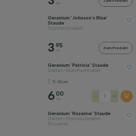
3
Zum Produkt
Ab
Wuchsform
Geranium 'Johnson's Blue'
Staude
Anwendung
Storchschnabel
3
95
Blütenfarbe
Zum Produkt
Ab
Blütezeit
Geranium 'Patricia' Staude
Garten-Storchschnabel
5-10cm
Blattfarbe
6
00
-
+
Ab
Preis
Geranium 'Rozanne' Staude
Garten-Storchschnabel
'Rozanne'