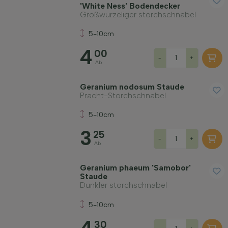
'White Ness' Bodendecker
Großwurzeliger storchschnabel
5-10cm
4
00
-
+
Ab
Geranium nodosum Staude
Pracht-Storchschnabel
5-10cm
3
25
-
+
Ab
Geranium phaeum 'Samobor'
Staude
Dunkler storchschnabel
5-10cm
30