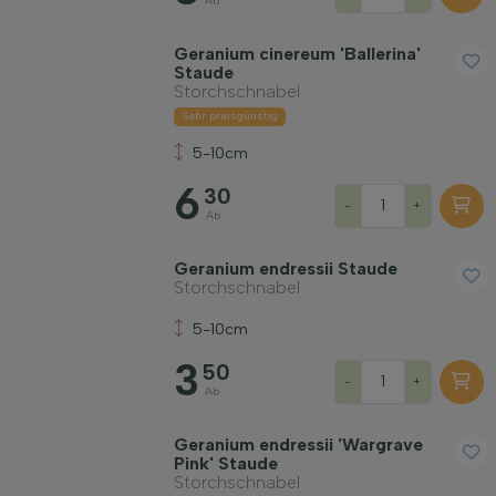
Ab
Geranium cinereum 'Ballerina'
Staude
Storchschnabel
Sehr preisgünstig
5-10cm
6
30
-
+
Ab
Geranium endressii Staude
Storchschnabel
5-10cm
3
50
-
+
Ab
Geranium endressii 'Wargrave
Pink' Staude
Storchschnabel