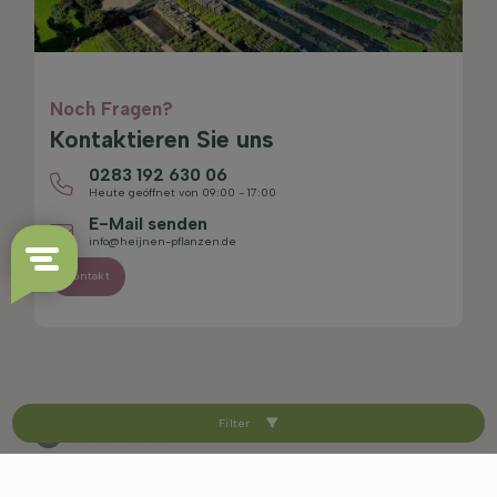
Noch Fragen?
Kontaktieren Sie uns
0283 192 630 06
Heute geöffnet von 09:00 - 17:00
E-Mail senden
info@heijnen-pflanzen.de
Kontakt
Filter
4.4/5