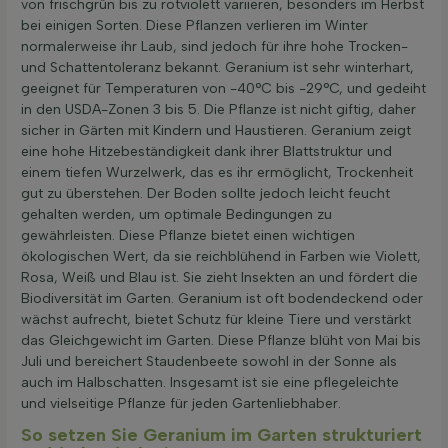
von frischgrün bis zu rotviolett variieren, besonders im Herbst
bei einigen Sorten. Diese Pflanzen verlieren im Winter
normalerweise ihr Laub, sind jedoch für ihre hohe Trocken-
und Schattentoleranz bekannt. Geranium ist sehr winterhart,
geeignet für Temperaturen von -40°C bis -29°C, und gedeiht
in den USDA-Zonen 3 bis 5. Die Pflanze ist nicht giftig, daher
sicher in Gärten mit Kindern und Haustieren. Geranium zeigt
eine hohe Hitzebeständigkeit dank ihrer Blattstruktur und
einem tiefen Wurzelwerk, das es ihr ermöglicht, Trockenheit
gut zu überstehen. Der Boden sollte jedoch leicht feucht
gehalten werden, um optimale Bedingungen zu
gewährleisten. Diese Pflanze bietet einen wichtigen
ökologischen Wert, da sie reichblühend in Farben wie Violett,
Rosa, Weiß und Blau ist. Sie zieht Insekten an und fördert die
Biodiversität im Garten. Geranium ist oft bodendeckend oder
wächst aufrecht, bietet Schutz für kleine Tiere und verstärkt
das Gleichgewicht im Garten. Diese Pflanze blüht von Mai bis
Juli und bereichert Staudenbeete sowohl in der Sonne als
auch im Halbschatten. Insgesamt ist sie eine pflegeleichte
und vielseitige Pflanze für jeden Gartenliebhaber.
So setzen Sie Geranium im Garten strukturiert