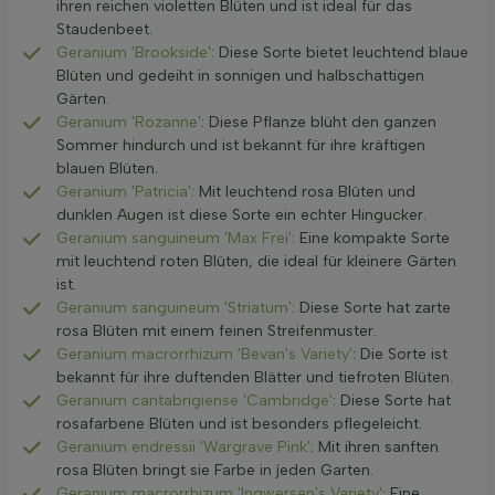
ihren reichen violetten Blüten und ist ideal für das
Staudenbeet.
Geranium 'Brookside'
: Diese Sorte bietet leuchtend blaue
Blüten und gedeiht in sonnigen und halbschattigen
Gärten.
Geranium 'Rozanne'
: Diese Pflanze blüht den ganzen
Sommer hindurch und ist bekannt für ihre kräftigen
blauen Blüten.
Geranium 'Patricia'
: Mit leuchtend rosa Blüten und
dunklen Augen ist diese Sorte ein echter Hingucker.
Geranium sanguineum 'Max Frei'
: Eine kompakte Sorte
mit leuchtend roten Blüten, die ideal für kleinere Gärten
ist.
Geranium sanguineum 'Striatum'
: Diese Sorte hat zarte
rosa Blüten mit einem feinen Streifenmuster.
Geranium macrorrhizum 'Bevan's Variety'
: Die Sorte ist
bekannt für ihre duftenden Blätter und tiefroten Blüten.
Geranium cantabrigiense 'Cambridge'
: Diese Sorte hat
rosafarbene Blüten und ist besonders pflegeleicht.
Geranium endressii 'Wargrave Pink'
: Mit ihren sanften
rosa Blüten bringt sie Farbe in jeden Garten.
Geranium macrorrhizum 'Ingwersen's Variety'
: Eine