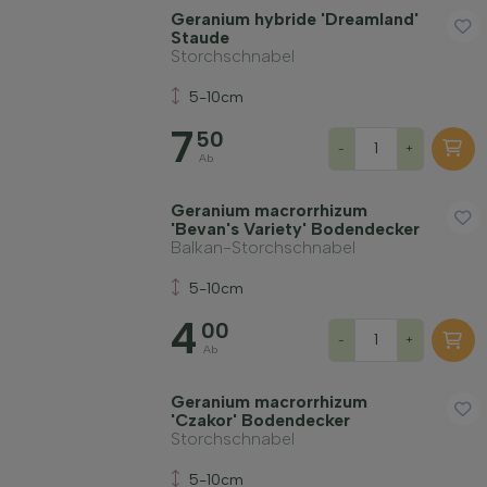
Geranium hybride 'Dreamland'
Staude
Storchschnabel
5-10cm
7
50
-
+
Ab
Geranium macrorrhizum
'Bevan's Variety' Bodendecker
Balkan-Storchschnabel
5-10cm
4
00
-
+
Ab
Geranium macrorrhizum
'Czakor' Bodendecker
Storchschnabel
5-10cm