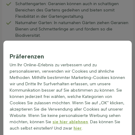
Schattengarten: Geranien können auch in schattigen
Bereichen des Gartens gedeihen und bieten somit
Flexibilität in der Gartengestaltung.
Naturnaher Garten: In naturnahen Gärten ziehen Geranien
Bienen und Schmetterlinge an und fördern so die
Biodiversität.
Der Anbau von Storchschnabel ist einfach und erfordert
wenig Aufwand, was sie zur idealen Wahl für Gartenanfänger
Präferenzen
und erfahrene Gärtner macht. Verschiedene Sorten wie
Um Ihr Online-Erlebnis zu verbessern und zu
Geranium pratense bieten unterschiedliche Farbvariationen,
personalisieren, verwenden wir Cookies und ähnliche
die sich gut in jede Landschaftsgestaltung integrieren lassen.
Methoden. Mithilfe bestimmter Marketing-Cookies können
Zudem sind sie winterhart und blühen über lange Zeiträume.
wir und Dritte Ihr Surfverhalten erfassen, um unsere
Interessierte Gärtner können Storchschnabel kaufen, um ihren
Kommunikation besser auf Sie abstimmen zu können. Sie
Garten um eine pflegeleichte und attraktive Pflanze zu
können jederzeit frei wählen, welche Kategorien von
bereichern. Diese Pflanze bietet sowohl in der Sonne als auch
Cookies Sie zulassen möchten. Wenn Sie auf „OK“ klicken,
im Schatten eine reiche Blüte und ist somit vielseitig
akzeptieren Sie die Verwendung aller Cookies auf unserer
einsetzbar. Die Wahl von Geranium im Garten kann nicht nur
Website. Wenn Sie keine personalisierte Werbung sehen
visuell ansprechend sein, sondern auch zur Erhaltung der
möchten, können Sie
sie hier ablehnen
. Das können Sie
Artenvielfalt beitragen.
auch selbst einstellen! Und zwar
hier
.
Ideale Partner: Astern, Funkien oder Ziergräser