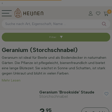
0
Filter
Sortieren nach
Geranium (Storchschnabel)
Verfügbar
Geranium ist ideal für Beete und als Bodendecker in naturnahen
Gärten. Die Pflanze ist pflegeleicht, bienenfreundlich und bietet
eine lange Blütezeit. Sie wächst in Sonne und Schatten, ist stark
Höhe bei Lieferung (cm)
gegen Unkraut und blüht in vielen Farben.
Mehr Lesen
Maximale Höhe (cm)
Geranium 'Brookside' Staude
Storchschnabel
Standort
95