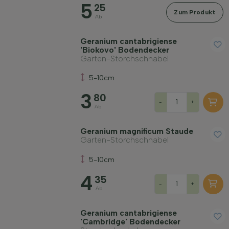
5
25
Zum Produkt
Widerstandsfähigkeit
Ab
Geranium cantabrigiense
Immergrün
'Biokovo' Bodendecker
Garten-Storchschnabel
5-10cm
Duftend
3
80
-
+
Ab
Fruchttragend
Geranium magnificum Staude
Garten-Storchschnabel
Bodenart
5-10cm
Filter anwenden
4
35
-
+
Ab
Geranium cantabrigiense
'Cambridge' Bodendecker