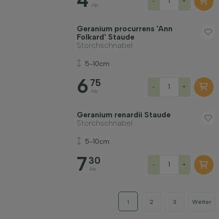
4
-
+
Ab
Geranium procurrens 'Ann
Folkard' Staude
Storchschnabel
5-10cm
6
75
-
+
Ab
Geranium renardii Staude
Storchschnabel
5-10cm
7
30
-
+
Ab
1
2
3
Weiter