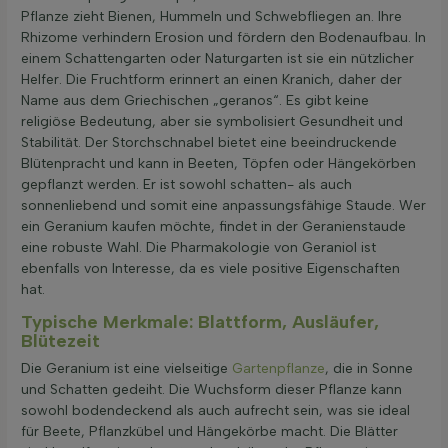
Pflanze zieht Bienen, Hummeln und Schwebfliegen an. Ihre
Rhizome verhindern Erosion und fördern den Bodenaufbau. In
einem Schattengarten oder Naturgarten ist sie ein nützlicher
Helfer. Die Fruchtform erinnert an einen Kranich, daher der
Name aus dem Griechischen „geranos“. Es gibt keine
religiöse Bedeutung, aber sie symbolisiert Gesundheit und
Stabilität. Der Storchschnabel bietet eine beeindruckende
Blütenpracht und kann in Beeten, Töpfen oder Hängekörben
gepflanzt werden. Er ist sowohl schatten- als auch
sonnenliebend und somit eine anpassungsfähige Staude. Wer
ein Geranium kaufen möchte, findet in der Geranienstaude
eine robuste Wahl. Die Pharmakologie von Geraniol ist
ebenfalls von Interesse, da es viele positive Eigenschaften
hat.
Typische Merkmale: Blattform, Ausläufer,
Blütezeit
Die Geranium ist eine vielseitige
Gartenpflanze
, die in Sonne
und Schatten gedeiht. Die Wuchsform dieser Pflanze kann
sowohl bodendeckend als auch aufrecht sein, was sie ideal
für Beete, Pflanzkübel und Hängekörbe macht. Die Blätter