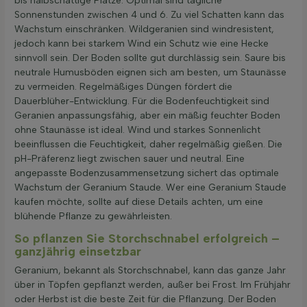
bis halbschattige Plätze. Optimal sind tägliche
Sonnenstunden zwischen 4 und 6. Zu viel Schatten kann das
Wachstum einschränken. Wildgeranien sind windresistent,
jedoch kann bei starkem Wind ein Schutz wie eine Hecke
sinnvoll sein. Der Boden sollte gut durchlässig sein. Saure bis
neutrale Humusböden eignen sich am besten, um Staunässe
zu vermeiden. Regelmäßiges Düngen fördert die
Dauerblüher-Entwicklung. Für die Bodenfeuchtigkeit sind
Geranien anpassungsfähig, aber ein mäßig feuchter Boden
ohne Staunässe ist ideal. Wind und starkes Sonnenlicht
beeinflussen die Feuchtigkeit, daher regelmäßig gießen. Die
pH-Präferenz liegt zwischen sauer und neutral. Eine
angepasste Bodenzusammensetzung sichert das optimale
Wachstum der Geranium Staude. Wer eine Geranium Staude
kaufen möchte, sollte auf diese Details achten, um eine
blühende Pflanze zu gewährleisten.
So pflanzen Sie Storchschnabel erfolgreich –
ganzjährig einsetzbar
Geranium, bekannt als Storchschnabel, kann das ganze Jahr
über in Töpfen gepflanzt werden, außer bei Frost. Im Frühjahr
oder Herbst ist die beste Zeit für die Pflanzung. Der Boden