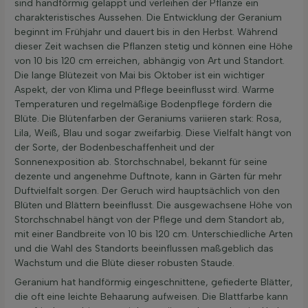
sind handförmig gelappt und verleihen der Pflanze ein
charakteristisches Aussehen. Die Entwicklung der Geranium
beginnt im Frühjahr und dauert bis in den Herbst. Während
dieser Zeit wachsen die Pflanzen stetig und können eine Höhe
von 10 bis 120 cm erreichen, abhängig von Art und Standort.
Die lange Blütezeit von Mai bis Oktober ist ein wichtiger
Aspekt, der von Klima und Pflege beeinflusst wird. Warme
Temperaturen und regelmäßige Bodenpflege fördern die
Blüte. Die Blütenfarben der Geraniums variieren stark: Rosa,
Lila, Weiß, Blau und sogar zweifarbig. Diese Vielfalt hängt von
der Sorte, der Bodenbeschaffenheit und der
Sonnenexposition ab. Storchschnabel, bekannt für seine
dezente und angenehme Duftnote, kann in Gärten für mehr
Duftvielfalt sorgen. Der Geruch wird hauptsächlich von den
Blüten und Blättern beeinflusst. Die ausgewachsene Höhe von
Storchschnabel hängt von der Pflege und dem Standort ab,
mit einer Bandbreite von 10 bis 120 cm. Unterschiedliche Arten
und die Wahl des Standorts beeinflussen maßgeblich das
Wachstum und die Blüte dieser robusten Staude.
Geranium hat handförmig eingeschnittene, gefiederte Blätter,
die oft eine leichte Behaarung aufweisen. Die Blattfarbe kann