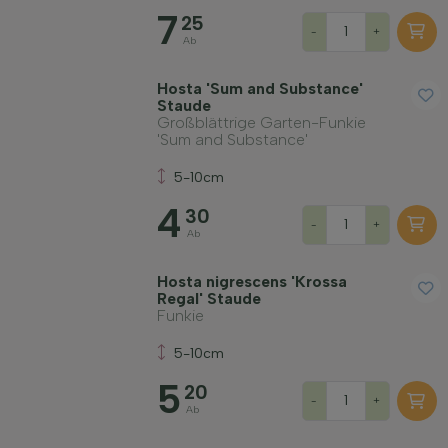
7
25
-
+
Ab
Hosta 'Sum and Substance'
Staude
Großblättrige Garten-Funkie
'Sum and Substance'
5-10cm
4
30
-
+
Ab
Hosta nigrescens 'Krossa
Regal' Staude
Funkie
5-10cm
5
20
-
+
Ab