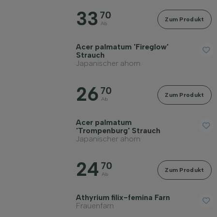
33
Standort
70
Zum Produkt
Ab
Wuchsform
Acer palmatum 'Fireglow'
Strauch
Japanischer ahorn
Anwendung
26
70
Zum Produkt
Ab
Blütenfarbe
Acer palmatum
'Trompenburg' Strauch
Blütezeit
Japanischer ahorn
24
Blattfarbe
70
Zum Produkt
Ab
Preis
Athyrium filix-femina Farn
Frauenfarn