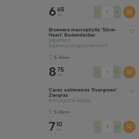
6
65
-
+
Ab
Brunnera macrophylla 'Silver
Heart' Bodendecker
Silberherz
kaukasusvergissmeinnicht
5-10cm
8
75
-
+
Ab
Carex oshimensis 'Evergreen'
Ziergras
Immergrüne segge
5-10cm
7
10
-
+
Ab