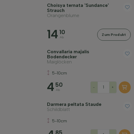
Choisya ternata 'Sundance'
Strauch
Orangenblume
14
10
Zum Produkt
Ab
Convallaria majalis
Bodendecker
Maiglöcken
5-10cm
4
50
-
+
Ab
Darmera peltata Staude
Schildblatt
5-10cm
85