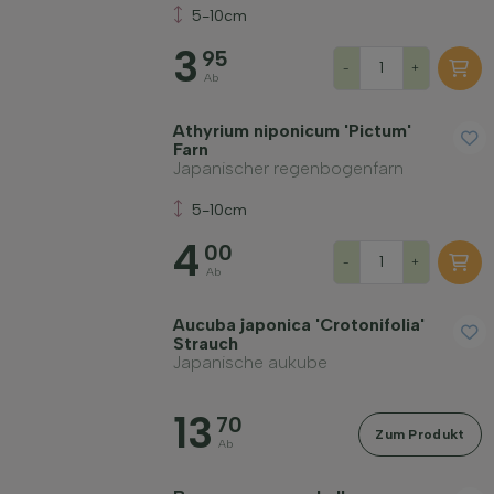
5-10cm
3
95
-
+
Ab
Widerstandsfähigkeit
Athyrium niponicum 'Pictum'
Farn
Japanischer regenbogenfarn
Immergrün
5-10cm
4
Duftend
00
-
+
Ab
Fruchttragend
Aucuba japonica 'Crotonifolia'
Strauch
Japanische aukube
Bodenart
13
70
Zum Produkt
Filter anwenden
Ab