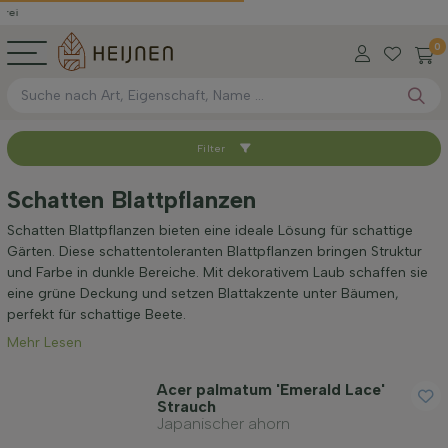
0
Filter
Sortieren nach
Schatten Blattpflanzen
Verfügbar
Schatten Blattpflanzen bieten eine ideale Lösung für schattige
Gärten. Diese schattentoleranten Blattpflanzen bringen Struktur
und Farbe in dunkle Bereiche. Mit dekorativem Laub schaffen sie
Höhe bei Lieferung (cm)
eine grüne Deckung und setzen Blattakzente unter Bäumen,
perfekt für schattige Beete.
Mehr Lesen
Maximale Höhe (cm)
Acer palmatum 'Emerald Lace'
Strauch
Geschlecht
Japanischer ahorn