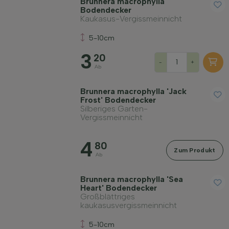
Brunnera macrophylla
Bodendecker
Kaukasus-Vergissmeinnicht
5-10cm
3
20
-
+
Ab
Brunnera macrophylla 'Jack
Frost' Bodendecker
Silberiges Garten-
Vergissmeinnicht
4
80
Zum Produkt
Ab
Brunnera macrophylla 'Sea
Heart' Bodendecker
Großblättriges
kaukasusvergissmeinnicht
5-10cm