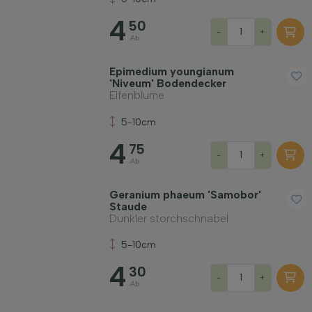
4
50
-
+
Ab
Epimedium youngianum
'Niveum' Bodendecker
Elfenblume
5-10cm
4
75
-
+
Ab
Geranium phaeum 'Samobor'
Staude
Dunkler storchschnabel
5-10cm
4
30
-
+
Ab