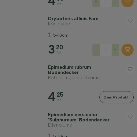
4
-
+
Ab
Dryopteris affinis Farn
Königsfarn
5-10cm
3
20
-
+
Ab
Epimedium rubrum
Bodendecker
Rotblättrige elfenblume
4
25
Zum Produkt
Ab
Epimedium versicolor
'Sulphureum' Bodendecker
Elfenblume
5-10cm