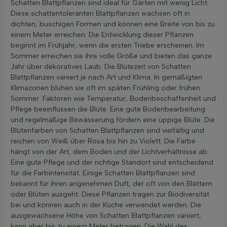
Schatten Blattpflanzen sind ideal für Gärten mit wenig Licht.
Diese schattentoleranten Blattpflanzen wachsen oft in
dichten, buschigen Formen und können eine Breite von bis zu
einem Meter erreichen. Die Entwicklung dieser Pflanzen
beginnt im Frühjahr, wenn die ersten Triebe erscheinen. Im
Sommer erreichen sie ihre volle Größe und bieten das ganze
Jahr über dekoratives Laub. Die Blütezeit von Schatten
Blattpflanzen variiert je nach Art und Klima. In gemäßigten
Klimazonen blühen sie oft im späten Frühling oder frühen
Sommer. Faktoren wie Temperatur, Bodenbeschaffenheit und
Pflege beeinflussen die Blüte. Eine gute Bodenbearbeitung
und regelmäßige Bewässerung fördern eine üppige Blüte. Die
Blütenfarben von Schatten Blattpflanzen sind vielfältig und
reichen von Weiß über Rosa bis hin zu Violett. Die Farbe
hängt von der Art, dem Boden und der Lichtverhältnisse ab.
Eine gute Pflege und der richtige Standort sind entscheidend
für die Farbintensität. Einige Schatten Blattpflanzen sind
bekannt für ihren angenehmen Duft, der oft von den Blättern
oder Blüten ausgeht. Diese Pflanzen tragen zur Biodiversität
bei und können auch in der Küche verwendet werden. Die
ausgewachsene Höhe von Schatten Blattpflanzen variiert,
kann aber bis zu einem Meter betragen. Die Wahl des