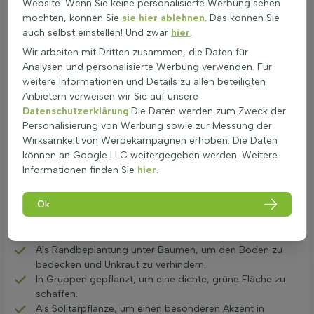
Website. Wenn Sie keine personalisierte Werbung sehen
sind in der Regel ungiftig und sicher für Gärten mit Kindern
möchten, können Sie
sie hier ablehnen
. Das können Sie
und Haustieren. Sie tragen zur Biodiversität bei, indem sie
auch selbst einstellen! Und zwar
hier
.
Insekten Nahrung und Schutz bieten. Ihre Fähigkeit, in
Wir arbeiten mit Dritten zusammen, die Daten für
schattigen Bereichen zu gedeihen, macht sie zu wertvollen
Analysen und personalisierte Werbung verwenden. Für
Strukturpflanzen in schattigen Beeten. Sie schaffen eine grüne
weitere Informationen und Details zu allen beteiligten
Deckung im Schatten und sind pflegeleicht.
Anbietern verweisen wir Sie auf unsere
Schattenverträgliche Pflanzen sind eine Bereicherung für
Datenschutzerklärung
.Die Daten werden zum Zweck der
jeden Garten.
Personalisierung von Werbung sowie zur Messung der
Anwendung unter Bäumen oder an
Wirksamkeit von Werbekampagnen erhoben. Die Daten
Nordfassaden
können an Google LLC weitergegeben werden. Weitere
Informationen finden Sie
hier
.
Schatten Blattpflanzen sind ideal für schattige
Gartenbereiche. Diese Pflanzen bringen Farbe und Struktur in
dunkle Ecken. Sie sind pflegeleicht und bieten grünen Glanz,
Ok
auch ohne viel Sonne. Hier sind einige Anwendungen für
Schatten Blattpflanzen im Garten:
Als Randbeplantung unter Bäumen, um den Boden zu
bedecken und Unkraut zu verhindern.
In Gruppen gepflanzt, um eine dichte, grüne Fläche zu
schaffen.
Als Solitärpflanze, um einen besonderen Akzent in