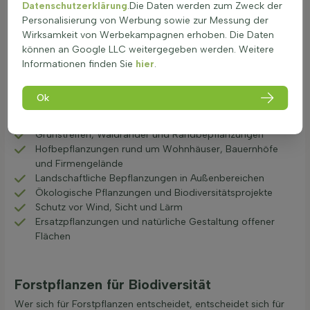
Datenschutzerklärung
.Die Daten werden zum Zweck der
Umgebungen, in denen eine natürliche, grüne und
Personalisierung von Werbung sowie zur Messung der
ökologische Gestaltung gewünscht ist. Sie werden häufig in
Wirksamkeit von Werbekampagnen erhoben. Die Daten
privaten Gärten, ländlichen Hofanlagen, Außenbereichen,
können an Google LLC weitergegeben werden. Weitere
Parks und professionellen Grünprojekten verwendet.
Informationen finden Sie
hier
.
Natürliche Hecken und informelle
Grundstücksabgrenzungen
Ok
Wallhecken, Baum- und Strauchreihen sowie
Windschutzpflanzungen
Grünstreifen, Waldränder und Randbepflanzungen
Hofbepflanzungen rund um Wohnhäuser, Bauernhöfe
und Firmengelände
Landschaftliche Bepflanzungen in Außenbereichen
Ökologische Pflanzungen und Biodiversitätsprojekte
Schutz vor Wind, Sicht und Lärm
Ersatzpflanzungen und natürliche Gestaltung offener
Flächen
Forstpflanzen für Biodiversität
Wer sich für Forstpflanzen entscheidet, entscheidet sich für