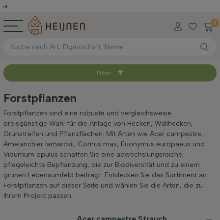
0
Filter
Sortieren nach
Forstpflanzen
Verfügbar
Forstpflanzen sind eine robuste und vergleichsweise
preisgünstige Wahl für die Anlage von Hecken, Wallhecken,
Grünstreifen und Pflanzflächen. Mit Arten wie Acer campestre,
Wurzel-Typ
Amelanchier lamarckii, Cornus mas, Euonymus europaeus und
Viburnum opulus schaffen Sie eine abwechslungsreiche,
pflegeleichte Bepflanzung, die zur Biodiversität und zu einem
Höhe bei Lieferung (cm)
grünen Lebensumfeld beiträgt. Entdecken Sie das Sortiment an
Forstpflanzen auf dieser Seite und wählen Sie die Arten, die zu
Ihrem Projekt passen.
Maximale Höhe (cm)
Acer campestre Strauch