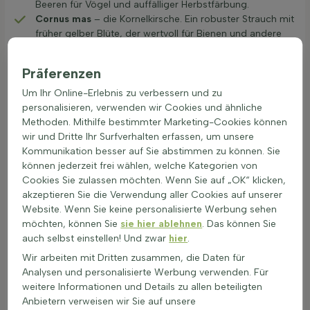
Beeren für Vögel und auffälliger Herbstfärbung.
Cornus mas
– die Kornelkirsche. Ein robuster Strauch mit
früher gelber Blüte, der wertvoll für Bienen und andere
Insekten ist.
Euonymus europaeus
– das Pfaffenhütchen. Ein
Präferenzen
dekorativer Strauch mit auffälligen Früchten und schöner
Herbstfärbung.
Um Ihr Online-Erlebnis zu verbessern und zu
Viburnum opulus
– der Gemeine Schneeball. Eine
personalisieren, verwenden wir Cookies und ähnliche
wertvolle Art mit weißen Blüten, roten Beeren und hoher
Methoden. Mithilfe bestimmter Marketing-Cookies können
Anziehungskraft auf Vögel und Insekten.
wir und Dritte Ihr Surfverhalten erfassen, um unsere
Kommunikation besser auf Sie abstimmen zu können. Sie
Neben diesen bekannten Arten finden Sie bei Heijnen weitere
können jederzeit frei wählen, welche Kategorien von
Bäume und Sträucher, die sich für natürliche Hecken,
Cookies Sie zulassen möchten. Wenn Sie auf „OK“ klicken,
Grünstreifen, Hofbepflanzungen, Waldränder und
akzeptieren Sie die Verwendung aller Cookies auf unserer
landschaftliche Projekte eignen. Durch die Kombination von
Website. Wenn Sie keine personalisierte Werbung sehen
Arten mit unterschiedlichen Blütezeiten, Wuchsformen und
möchten, können Sie
sie hier ablehnen
. Das können Sie
Früchten entsteht eine starke Bepflanzung, die das ganze
auch selbst einstellen! Und zwar
hier
.
Jahr über wertvoll ist.
Wir arbeiten mit Dritten zusammen, die Daten für
Analysen und personalisierte Werbung verwenden. Für
weitere Informationen und Details zu allen beteiligten
Wofür verwendet man Forstpflanzen?
Anbietern verweisen wir Sie auf unsere
Forstpflanzen sind vielseitig einsetzbar und passen gut in