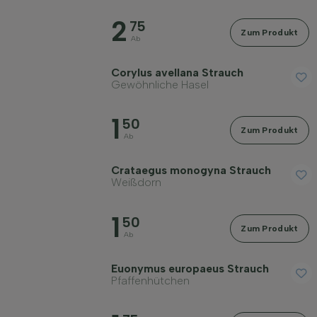
Preis
2
75
Zum Produkt
Ab
Corylus avellana Strauch
Gewöhnliche Hasel
Widerstandsfähigkeit
1
50
Zum Produkt
Ab
Immergrün
Crataegus monogyna Strauch
Weißdorn
Duftend
1
50
Zum Produkt
Ab
Fruchttragend
Euonymus europaeus Strauch
Pfaffenhütchen
Bodenart