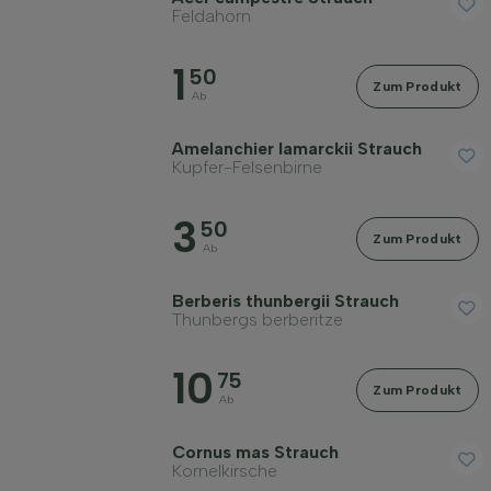
Feldahorn
Geschlecht
1
50
Zum Produkt
Standort
Ab
Amelanchier lamarckii Strauch
Wuchsform
Kupfer-Felsenbirne
3
50
Anwendung
Zum Produkt
Ab
Berberis thunbergii Strauch
Blütenfarbe
Thunbergs berberitze
Blütezeit
10
75
Zum Produkt
Ab
Blattfarbe
Cornus mas Strauch
Kornelkirsche