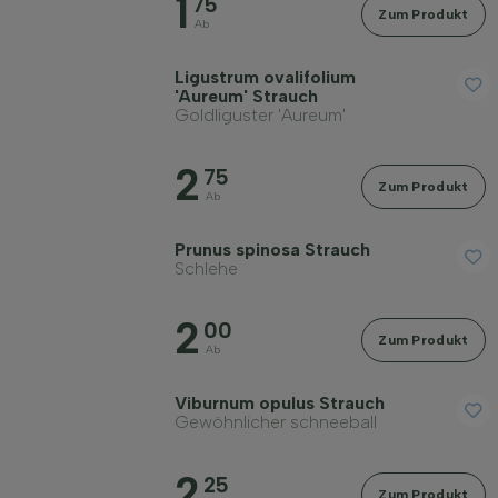
1
75
Zum Produkt
Filter anwenden
Ab
Ligustrum ovalifolium
'Aureum' Strauch
Goldliguster 'Aureum'
2
75
Zum Produkt
Ab
Prunus spinosa Strauch
Schlehe
2
00
Zum Produkt
Ab
Viburnum opulus Strauch
Gewöhnlicher schneeball
2
25
Zum Produkt