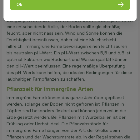
Standort wichtig. Eine Hecke oder ein Zaun kann als
Ok
Windschutz dienen. Der Boden für immergrüne Farne sollte
gut durchlässig und humusreich sein. Eine regelmäßige
Düngung fördert das Wachstum. Die Bodenfeuchtigkeit spielt
eine entscheidende Rolle; der Boden sollte gleichmäßig
feucht, aber nicht nass sein. Wind und Sonne können die
Feuchtigkeit beeinflussen, daher ist eine Mulchschicht
hilfreich. Immergrüne Farne bevorzugen einen leicht sauren
bis neutralen pH-Wert. Ein pH-Wert zwischen 5,5 und 6,5 ist
optimal. Faktoren wie Bodenart und Wasserqualität können
den pH-Wert beeinflussen. Eine regelmäßige Überprüfung
des pH-Werts kann helfen, die idealen Bedingungen für diese
laubhaltigen Farnpflanzen zu schaffen.
Pflanzzeit für immergrüne Arten
Immergrüne Farne können das ganze Jahr über gepflanzt
werden, solange der Boden nicht gefroren ist. Pflanzen in
Töpfen sind besonders flexibel und können jederzeit in die
Erde gesetzt werden. Bei Pflanzen mit Wurzelballen ist der
Frühling oder Herbst ideal. Die Pflanzabstände für
immergrüne Farne hängen von der Art, der Größe beim
Pflanzen und der Wachstumsrate ab. In der Regel stehen die