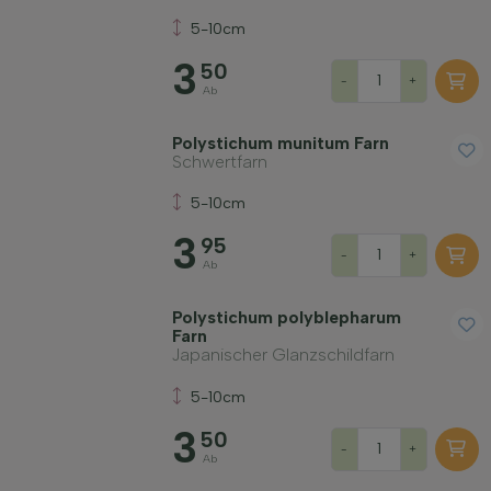
Filter anwenden
5-10cm
3
50
-
+
Ab
Polystichum munitum Farn
Schwertfarn
5-10cm
3
95
-
+
Ab
Polystichum polyblepharum
Farn
Japanischer Glanzschildfarn
5-10cm
3
50
-
+
Ab