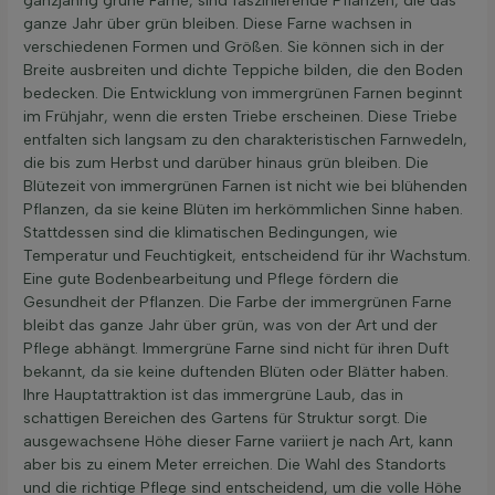
ganzjährig grüne Farne, sind faszinierende Pflanzen, die das
ganze Jahr über grün bleiben. Diese Farne wachsen in
verschiedenen Formen und Größen. Sie können sich in der
Breite ausbreiten und dichte Teppiche bilden, die den Boden
bedecken. Die Entwicklung von immergrünen Farnen beginnt
im Frühjahr, wenn die ersten Triebe erscheinen. Diese Triebe
entfalten sich langsam zu den charakteristischen Farnwedeln,
die bis zum Herbst und darüber hinaus grün bleiben. Die
Blütezeit von immergrünen Farnen ist nicht wie bei blühenden
Pflanzen, da sie keine Blüten im herkömmlichen Sinne haben.
Stattdessen sind die klimatischen Bedingungen, wie
Temperatur und Feuchtigkeit, entscheidend für ihr Wachstum.
Eine gute Bodenbearbeitung und Pflege fördern die
Gesundheit der Pflanzen. Die Farbe der immergrünen Farne
bleibt das ganze Jahr über grün, was von der Art und der
Pflege abhängt. Immergrüne Farne sind nicht für ihren Duft
bekannt, da sie keine duftenden Blüten oder Blätter haben.
Ihre Hauptattraktion ist das immergrüne Laub, das in
schattigen Bereichen des Gartens für Struktur sorgt. Die
ausgewachsene Höhe dieser Farne variiert je nach Art, kann
aber bis zu einem Meter erreichen. Die Wahl des Standorts
und die richtige Pflege sind entscheidend, um die volle Höhe