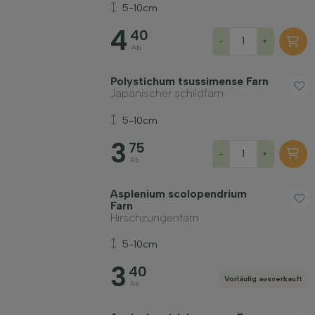
5-10cm
4
40
-
+
Ab
Polystichum tsussimense Farn
Japanischer schildfarn
5-10cm
3
75
-
+
Ab
Asplenium scolopendrium
Farn
Hirschzungenfarn
5-10cm
3
40
Vorläufig ausverkauft
Ab