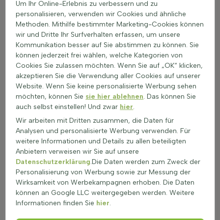
Um Ihr Online-Erlebnis zu verbessern und zu
schönen Kontrast zu den feinen Farnblättern bilden. Auch
personalisieren, verwenden wir Cookies und ähnliche
Astilben passen gut zu immergrünen Farnen, da ihre zarten
Methoden. Mithilfe bestimmter Marketing-Cookies können
Blütenstände im Sommer für Farbakzente sorgen. Die
wir und Dritte Ihr Surfverhalten erfassen, um unsere
Kombination von immergrünen Farnen mit schattenliebenden
Kommunikation besser auf Sie abstimmen zu können. Sie
Stauden ist nicht nur optisch ansprechend, sondern auch
können jederzeit frei wählen, welche Kategorien von
pflegeleicht. Diese Pflanzen benötigen wenig Pflege und sind
Cookies Sie zulassen möchten. Wenn Sie auf „OK“ klicken,
winterhart, was sie ideal für eine ganzjährige Begrünung
akzeptieren Sie die Verwendung aller Cookies auf unserer
macht. Immergrüne Farne wie der winterharte Farn sind
Website. Wenn Sie keine personalisierte Werbung sehen
besonders geeignet für den Wintergarten, da sie auch in der
möchten, können Sie
sie hier ablehnen
. Das können Sie
kalten Jahreszeit grün bleiben. Durch die Wahl von
auch selbst einstellen! Und zwar
hier
.
laubhaltigen Farnpflanzen und wintergrünen Waldpflanzen
entsteht ein harmonisches Bild im Garten. Diese
Wir arbeiten mit Dritten zusammen, die Daten für
Kombinationen sind perfekt für schattige Bereiche und bieten
Analysen und personalisierte Werbung verwenden. Für
das ganze Jahr über eine attraktive Optik.
weitere Informationen und Details zu allen beteiligten
Anbietern verweisen wir Sie auf unsere
Standortwahl & Bodenbeschaffenheit
Datenschutzerklärung
.Die Daten werden zum Zweck der
Immergrüne Farne, auch bekannt als wintergrüne Farne oder
Personalisierung von Werbung sowie zur Messung der
ganzjährig grüne Farne, bevorzugen schattige bis
Wirksamkeit von Werbekampagnen erhoben. Die Daten
halbschattige Standorte. Direkte Sonneneinstrahlung kann die
können an Google LLC weitergegeben werden. Weitere
Blätter schädigen, daher ist ein Platz im Schatten ideal. Wind
Informationen finden Sie
hier
.
kann die Blätter austrocknen, daher ist ein windgeschützter