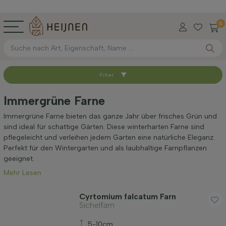
0
Filter
Sortieren nach
Immergrüne Farne
Verfügbar
Immergrüne Farne bieten das ganze Jahr über frisches Grün und
sind ideal für schattige Gärten. Diese winterharten Farne sind
pflegeleicht und verleihen jedem Garten eine natürliche Eleganz.
Maximale Höhe (cm)
Perfekt für den Wintergarten und als laubhaltige Farnpflanzen
geeignet.
Mehr Lesen
Geschlecht
Cyrtomium falcatum Farn
Sichelfarn
Standort
5-10cm