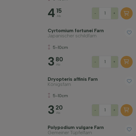
Wuchsform
4
15
-
+
Ab
Anwendung
Cyrtomium fortunei Farn
Japanischer schildfarn
Preis
5-10cm
3
80
-
+
Ab
Dryopteris affinis Farn
Königsfarn
Widerstandsfähigkeit
5-10cm
3
20
Fruchttragend
-
+
Ab
Bodenart
Polypodium vulgare Farn
Gemeiner Tüpfelfarn