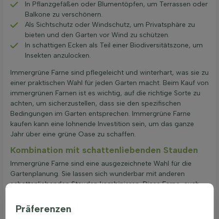
In Pflanzgefäßen oder Blumentöpfen, um Terrassen oder
Balkone zu verschönern.
Als Sichtschutz oder Windschutz, um Privatsphäre zu
bieten und den Garten vor Wind zu schützen.
In schattigen Ecken als Teil einer Biodiversitätszone, um
Insekten anzulocken.
Immergrüne Farne sind pflegeleicht und winterhart, was sie zu
einer praktischen Wahl für jeden Garten macht. Beim Kauf von
immergrünen Farnen ist es wichtig, auf die richtige Sorte zu
achten, um sicherzustellen, dass sie den spezifischen
Bedingungen im Garten entsprechen. Immergrüne Farne
kaufen kann eine lohnende Investition sein, um das ganze
Jahr über eine grüne Oase zu schaffen.
Kombination mit schattenliebenden Stauden
Immergrüne Farne sind eine ausgezeichnete Wahl für die
Gartenplanung. Sie lassen sich wunderbar mit anderen
schattenliebenden Stauden kombinieren. Diese Farne, auch
bekannt als blättertragende Waldpflanzen, bieten das ganze
Jahr über eine grüne Kulisse. Eine interessante Kombination
Präferenzen
ist die mit Hostas, die mit ihren großen Blättern einen