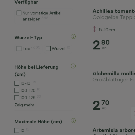
Verfügbar
Achillea toment
Nur vorrätige Artikel
Goldgelbe Teppi
346
anzeigen
5-10cm
Wurzel-Typ
2
80
605
10
Ab
Topf
Wurzel
Höhe bei Lieferung
Alchemilla moll
(cm)
Großblättriger F
36
10-15
10
100-120
33
100-125
2
70
Zeig mehr
Ab
Maximale Höhe (cm)
Artemisia arbor
15
10