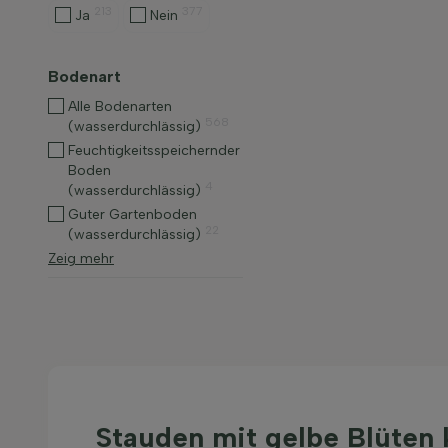
213
377
Ja
Nein
Bodenart
Alle Bodenarten
568
(wasserdurchlässig)
Feuchtigkeitsspeichernder
Boden
4
(wasserdurchlässig)
Guter Gartenboden
22
(wasserdurchlässig)
Zeig mehr
Stauden mit gelbe Blüten 