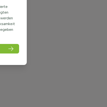
ierte
igten
 werden
rksamkeit
gegeben