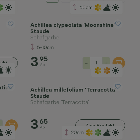
60cm
Achillea clypeolata 'Moonshine'
Staude
Schafgarbe
5-10cm
3
95
-
+
ukt
Ab
ation
Achillea millefolium 'Terracotta'
Staude
Schafgarbe 'Terracotta'
3
65
+
Zum Produkt
Ab
20cm