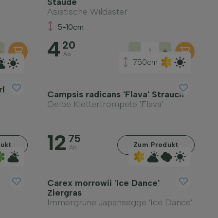
Staude
Asiatische Wildaster
5-10cm
4
20
+
-
+
Ab
750cm
rl
Campsis radicans 'Flava' Strauch
Gelbe Klettertrompete 'Flava'
12
75
ukt
Zum Produkt
Ab
Carex morrowii 'Ice Dance'
Ziergras
Immergrüne Japansegge 'Ice Dance'