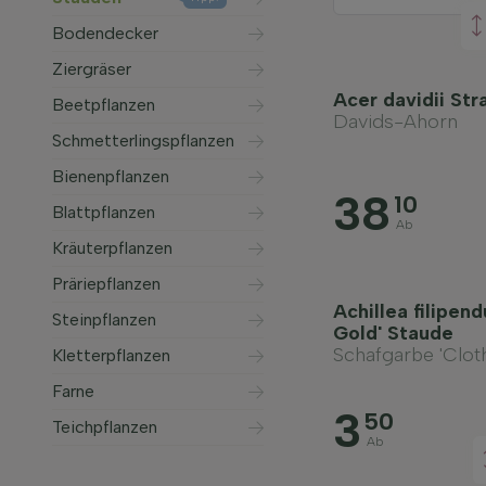
Bodendecker
Ziergräser
Acer davidii Str
Beetpflanzen
Davids-Ahorn
Schmetterlingspflanzen
Bienenpflanzen
38
10
Blattpflanzen
Ab
Kräuterpflanzen
Präriepflanzen
Achillea filipend
Steinpflanzen
Gold' Staude
Schafgarbe 'Cloth
Kletterpflanzen
Farne
3
50
Teichpflanzen
Ab