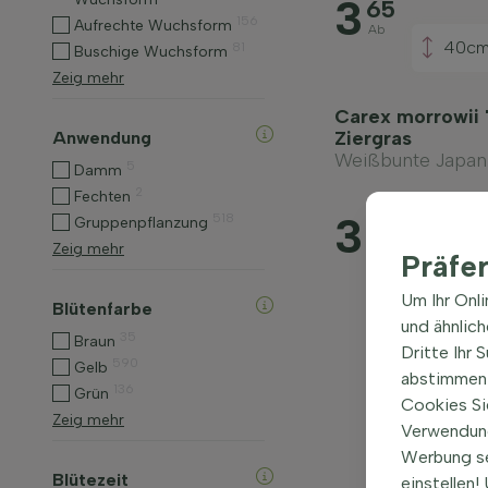
3
65
156
Aufrechte Wuchsform
Ab
40c
81
Buschige Wuchsform
Zeig mehr
Carex morrowii '
Ziergras
Anwendung
Weißbunte Japan-
5
Damm
2
Fechten
3
518
20
Gruppenpflanzung
Zeig mehr
Ab
Präfe
Um Ihr Onl
Blütenfarbe
und ähnlic
35
Braun
Dritte Ihr 
590
Gelb
abstimmen 
136
Grün
Cookies Si
Zeig mehr
Verwendung
Werbung s
Blütezeit
einstellen