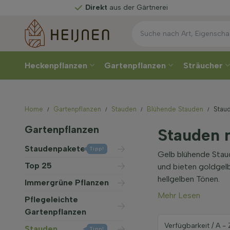
Direkt
aus der Gärtnerei
Heckenpflanzen
Gartenpflanzen
Sträucher
Home
Gartenpflanzen
Stauden
Blühende Stauden
Staud
Gartenpflanzen
Stauden m
Staudenpakete
Tipp!
Gelb blühende Stau
Top 25
und bieten goldgelb
hellgelben Tönen.
Immergrüne Pflanzen
Mehr Lesen
Pflegeleichte
Gartenpflanzen
Stauden
Tipp!