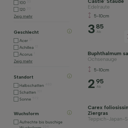
Castle' Staude
33
100
Edelraute
20
120
5-10cm
Zeig mehr
3
85
Geschlecht
Ab
21
Acer
12
Achillea
Buphthalmum sal
1
Acorus
Ochsenauge
Zeig mehr
5-10cm
Standort
2
95
483
Halbschatten
Ab
101
Schatten
572
Sonne
Carex foliosissim
Ziergras
Wuchsform
Teppich-Japan-Se
Aufrechte bis buschige
224
Wuchsform