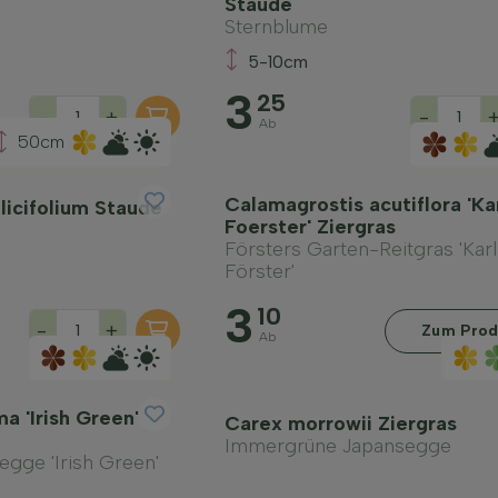
Staude
Sternblume
5-10cm
3
25
-
+
-
Ab
50cm
Calamagrostis acutiflora 'Ka
icifolium Staude
Foerster' Ziergras
Försters Garten-Reitgras 'Karl
Förster'
3
10
-
+
Zum Prod
Ab
a 'Irish Green'
Carex morrowii Ziergras
Immergrüne Japansegge
gge 'Irish Green'