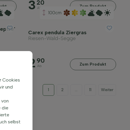
3
20
ukt
Zum Produkt
Ab
100cm
eptre'
Carex pendula Ziergras
Riesen-Wald-Segge
2
90
+
Zum Produkt
Ab
ir Cookies
ir und
1
2
...
11
Weiter
n von
 die
ierte
uch selbst