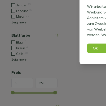
23
Januar
Wir arbeite
82
Februar
Werbung ve
100
März
Anbietern 
Zeig mehr
zum Zweck 
von Werbe
werden. We
Blattfarbe
16
Blau
4
Ok
Braun
28
Gelb
Zeig mehr
Preis