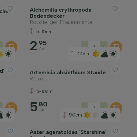
Alchemilla erythropoda
cker
Bodendecker
Rotstieliger Frauenmantel
5-10cm
2
95
+
-
+
Ab
100cm
d'
Artemisia absinthium Staude
Wermut
5-10cm
5
80
+
-
+
Ab
50cm
Aster ageratoides 'Starshine'