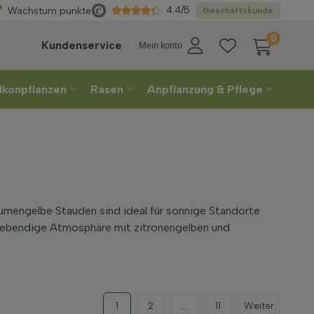
Wählen
Sie Ihre Lieferwoche
4.4/5
Wachstum punkte
Geschäftskunde
0
Kundenservice
Mein konto
lkonpflanzen
Rasen
Anpflanzung & Pflege
umengelbe Stauden sind ideal für sonnige Standorte
e lebendige Atmosphäre mit zitronengelben und
1
2
...
11
Weiter