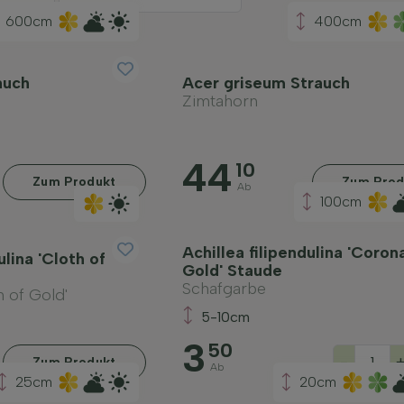
600cm
400cm
auch
Acer griseum Strauch
Zimtahorn
44
10
Zum Produkt
Zum Prod
Ab
100cm
Achillea filipendulina 'Coron
ulina 'Cloth of
Gold' Staude
Schafgarbe
 of Gold'
5-10cm
3
50
-
Zum Produkt
Ab
25cm
20cm