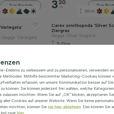
3
20
Zum Produkt
Zum Prod
Ab
m
30cm
Carex ornithopoda 'Silver Sc
Variegata'
Ziergras
Segge 'Silver Sceptre'
Segge 'Variegata'
5-10cm
4
15
-
Zum Produkt
Ab
renzen
ine-Erlebnis zu verbessern und zu personalisieren, verwenden w
he Methoden. Mithilfe bestimmter Marketing-Cookies können w
Surfverhalten erfassen, um unsere Kommunikation besser auf Sie
zu können. Sie können jederzeit frei wählen, welche Kategorie
e zulassen möchten. Wenn Sie auf „OK“ klicken, akzeptieren Sie
 aller Cookies auf unserer Website. Wenn Sie keine personalis
ehen möchten, können Sie
sie hier ablehnen
. Das können Sie a
! Und zwar
hier
.