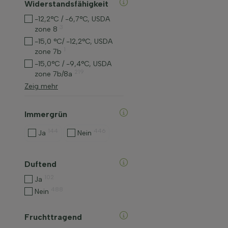
Widerstandsfähigkeit
-12,2°C / -6,7°C, USDA
3
zone 8
-15,0 °C/ -12,2°C, USDA
1
zone 7b
-15,0°C / -9,4°C, USDA
219
zone 7b/8a
Zeig mehr
Immergrün
144
446
Ja
Nein
Duftend
102
Ja
488
Nein
Fruchttragend