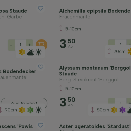
osa Staude
Alchemilla epipsila Bodende
ch-Garbe
Frauenmantel
5-10cm
3
50
-
+
-
Ab
20cm
Alyssum montanum 'Berggol
is Bodendecker
Staude
rauenmantel
Berg-Steinkraut 'Berggold'
5-10cm
3
50
-
Zum Produkt
Ab
90cm
50cm
escens 'Powis
Aster ageratoides 'Stardust'