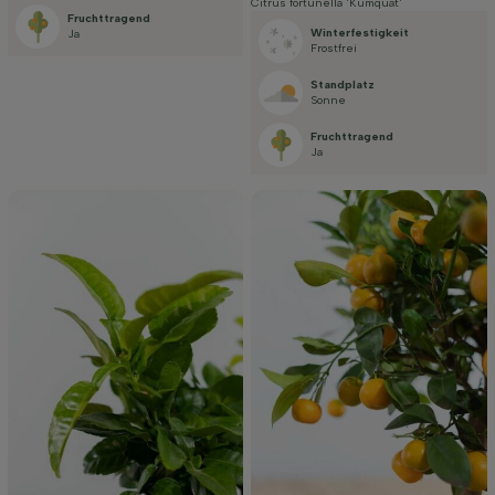
Citrus fortunella 'Kumquat'
Fruchttragend
Winterfestigkeit
Ja
Frostfrei
Standplatz
Sonne
Fruchttragend
Ja