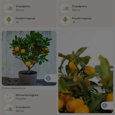
Standplatz
Standplatz
Sonne
Sonne
Fruchttragend
Fruchttragend
Ja
Ja
Citrus clementina
Winterfestigkeit
Frostfrei
Standplatz
Sonne