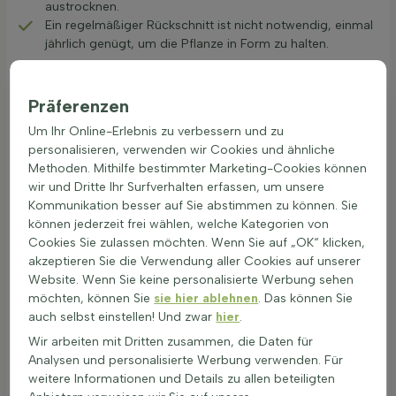
austrocknen.
Ein regelmäßiger Rückschnitt ist nicht notwendig, einmal
jährlich genügt, um die Pflanze in Form zu halten.
Tipps für die Pflege von Citruspflanzen
Achten Sie darauf, dass Ihre Citruspflanzen genügend
Präferenzen
Licht bekommen. Ein sonniger Standort ist für das
Um Ihr Online-Erlebnis zu verbessern und zu
Wachstum und die Fruchtbildung essentiell.
personalisieren, verwenden wir Cookies und ähnliche
Citruspflanzen sind nicht trockenresistent, daher ist eine
Methoden. Mithilfe bestimmter Marketing-Cookies können
regelmäßige Bewässerung wichtig. Vermeiden Sie jedoch
wir und Dritte Ihr Surfverhalten erfassen, um unsere
Staunässe, denn diese kann die Wurzeln schädigen.
Kommunikation besser auf Sie abstimmen zu können. Sie
Da Citruspflanzen frostempfindlich sind, sollten sie in
können jederzeit frei wählen, welche Kategorien von
Regionen mit kälteren Wintern in Kübel gepflanzt und im
Cookies Sie zulassen möchten. Wenn Sie auf „OK“ klicken,
Winter an einen geschützten Ort gebracht werden.
akzeptieren Sie die Verwendung aller Cookies auf unserer
Sollten Sie neue Pflanzen durch Stecklinge vermehren
Website. Wenn Sie keine personalisierte Werbung sehen
wollen, schneiden Sie halbreife Zweige ab und pflanzen
möchten, können Sie
sie hier ablehnen
. Das können Sie
Sie diese in nährstoffreiche Erde, um das
auch selbst einstellen! Und zwar
hier
.
Wurzelwachstum zu fördern.
Ein leichter Rückschnitt kann im Frühjahr erfolgen, um die
Wir arbeiten mit Dritten zusammen, die Daten für
Pflanze zu verjüngen und zu verhindern, dass sie zu
Analysen und personalisierte Werbung verwenden. Für
buschig wird.
weitere Informationen und Details zu allen beteiligten