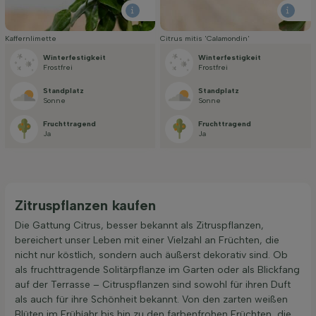
Kaffernlimette
Citrus mitis 'Calamondin'
Winterfestigkeit
Winterfestigkeit
Frostfrei
Frostfrei
Standplatz
Standplatz
Sonne
Sonne
Fruchttragend
Fruchttragend
Ja
Ja
Zitruspflanzen kaufen
Die Gattung Citrus, besser bekannt als Zitruspflanzen,
bereichert unser Leben mit einer Vielzahl an Früchten, die
nicht nur köstlich, sondern auch äußerst dekorativ sind. Ob
als fruchttragende Solitärpflanze im Garten oder als Blickfang
auf der Terrasse – Citruspflanzen sind sowohl für ihren Duft
als auch für ihre Schönheit bekannt. Von den zarten weißen
Blüten im Frühjahr bis hin zu den farbenfrohen Früchten, die